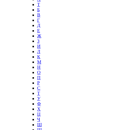
T
Б
В
Г
Д
Е
Ж
З
И
Л
К
М
Н
О
П
Р
С
Т
У
Ф
Х
Ц
Ч
Ш
Щ