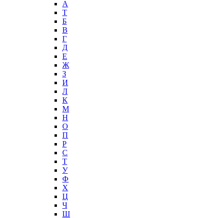
А
T
Б
В
Г
Д
Е
Ж
З
И
Л
К
М
Н
О
П
Р
С
Т
У
Ф
Х
Ц
Ч
Ш