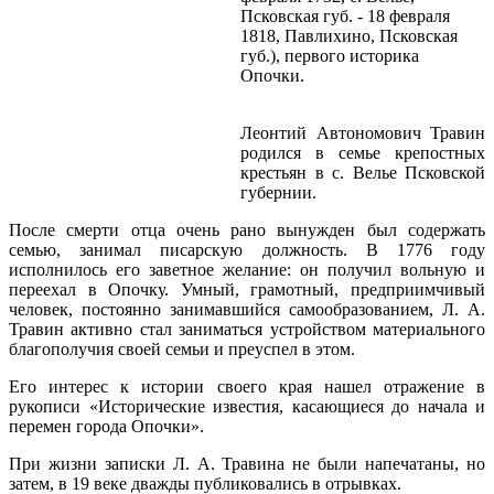
Псковская губ. - 18 февраля
1818, Павлихино, Псковская
губ.), первого историка
Опочки.
Леонтий Автономович Травин
родился в семье крепостных
крестьян в с. Велье Псковской
губернии.
После смерти отца очень рано вынужден был содержать
семью, занимал писарскую должность. В 1776 году
исполнилось его заветное желание: он получил вольную и
переехал в Опочку. Умный, грамотный, предприимчивый
человек, постоянно занимавшийся самообразованием, Л. А.
Травин активно стал заниматься устройством материального
благополучия своей семьи и преуспел в этом.
Его интерес к истории своего края нашел отражение в
рукописи «Исторические известия, касающиеся до начала и
перемен города Опочки».
При жизни записки Л. А. Травина не были напечатаны, но
затем, в 19 веке дважды публиковались в отрывках.