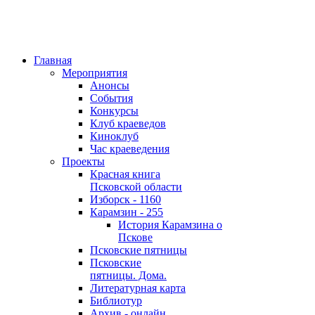
Главная
Мероприятия
Анонсы
События
Конкурсы
Клуб краеведов
Киноклуб
Час краеведения
Проекты
Красная книга
Псковской области
Изборск - 1160
Карамзин - 255
История Карамзина о
Пскове
Псковские пятницы
Псковские
пятницы. Дома.
Литературная карта
Библиотур
Архив - онлайн