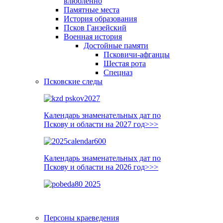
влюблённо
Памятные места
История образования
Псков Ганзейский
Военная история
Достойные памяти
Псковичи-афганцы
Шестая рота
Спецназ
Псковские следы
Календарь знаменательных дат по
Пскову и области на 2027 год>>>
Календарь знаменательных дат по
Пскову и области на 2026 год>>>
Персоны краеведения