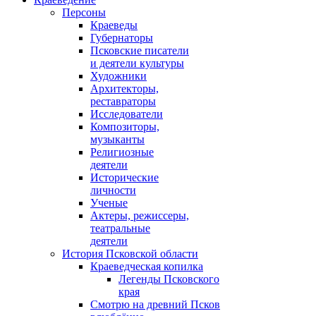
Персоны
Краеведы
Губернаторы
Псковские писатели
и деятели культуры
Художники
Архитекторы,
реставраторы
Исследователи
Композиторы,
музыканты
Религиозные
деятели
Исторические
личности
Ученые
Актеры, режиссеры,
театральные
деятели
История Псковской области
Краеведческая копилка
Легенды Псковского
края
Смотрю на древний Псков