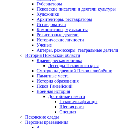
Губернаторы
Псковские писатели и деятели культуры
Художники
Архитекторы, реставраторы
Исследователи
Композиторы, музыканты
Религиозные деятели
Исторические личности
Ученые
Актеры, режиссеры, театральные деятели
История Псковской области
Краеведческая копилка
Легенды Псковского края
Смотрю на древний Псков влюблённо
Памятные места
История образования
Псков Ганзейский
Военная история
Достойные памяти
Псковичи-афганцы
Шестая рота
Спецназ
Псковские следы
Персоны краеведения
А