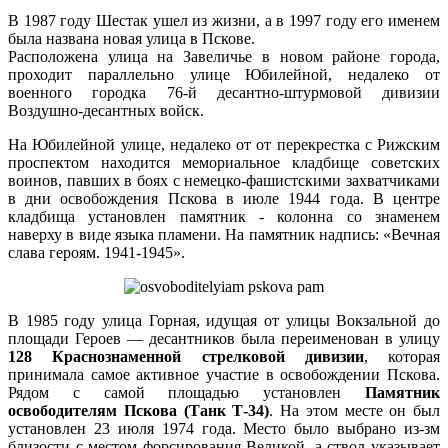
В 1987 году Шестак ушел из жизни, а в 1997 году его именем
была названа новая улица в Пскове.
Расположена улица на Завеличье в новом районе города,
проходит параллельно улице Юбилейной, недалеко от
военного городка 76-й десантно-штурмовой дивизии
Воздушно-десантных войск.
На Юбилейной улице, недалеко от от перекрестка с Рижским
проспектом находится мемориальное кладбище советских
воинов, павших в боях с немецко-фашистскими захватчиками
в дни освобождения Пскова в июле 1944 года. В центре
кладбища установлен памятник - колонна со знаменем
наверху в виде языка пламени. На памятник надпись: «Вечная
слава героям. 1941-1945».
В 1985 году улица Горная, идущая от улицы Вокзальной до
площади Героев — десантников была переименован в улицу
128 Краснознаменной стрелковой дивизии
, которая
принимала самое активное участие в освобождении Пскова.
Рядом с самой площадью установлен
Памятник
освободителям Пскова (Танк Т-34)
. На этом месте он был
установлен 23 июля 1974 года. Место было выбрано из-зм
близости с местом форсирования Великой, а ствол указывает