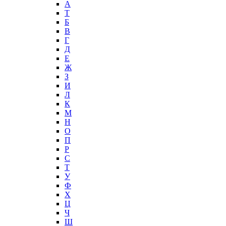
А
T
Б
В
Г
Д
Е
Ж
З
И
Л
К
М
Н
О
П
Р
С
Т
У
Ф
Х
Ц
Ч
Ш