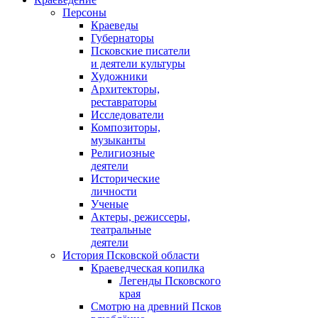
Персоны
Краеведы
Губернаторы
Псковские писатели
и деятели культуры
Художники
Архитекторы,
реставраторы
Исследователи
Композиторы,
музыканты
Религиозные
деятели
Исторические
личности
Ученые
Актеры, режиссеры,
театральные
деятели
История Псковской области
Краеведческая копилка
Легенды Псковского
края
Смотрю на древний Псков