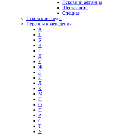
Псковичи-афганцы
Шестая рота
Спецназ
Псковские следы
Персоны краеведения
А
T
Б
В
Г
Д
Е
Ж
З
И
Л
К
М
Н
О
П
Р
С
Т
У