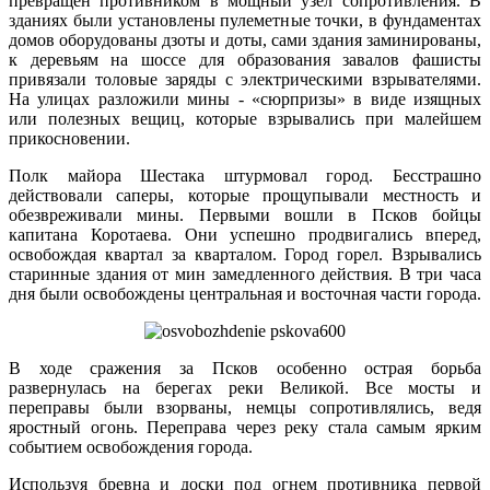
превращен противником в мощный узел сопротивления. В
зданиях были установлены пулеметные точки, в фундаментах
домов оборудованы дзоты и доты, сами здания заминированы,
к деревьям на шоссе для образования завалов фашисты
привязали толовые заряды с электрическими взрывателями.
На улицах разложили мины - «сюрпризы» в виде изящных
или полезных вещиц, которые взрывались при малейшем
прикосновении.
Полк майора Шестака штурмовал город. Бесстрашно
действовали саперы, которые прощупывали местность и
обезвреживали мины. Первыми вошли в Псков бойцы
капитана Коротаева. Они успешно продвигались вперед,
освобождая квартал за кварталом. Город горел. Взрывались
старинные здания от мин замедленного действия. В три часа
дня были освобождены центральная и восточная части города.
В ходе сражения за Псков особенно острая борьба
развернулась на берегах реки Великой. Все мосты и
переправы были взорваны, немцы сопротивлялись, ведя
яростный огонь. Переправа через реку стала самым ярким
событием освобождения города.
Используя бревна и доски под огнем противника первой