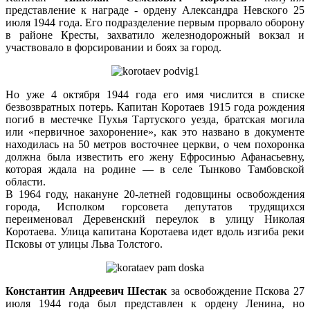
представление к награде - ордену Александра Невского 25
июля 1944 года. Его подразделение первым прорвало оборону
в районе Кресты, захватило железнодорожный вокзал и
участвовало в форсировании и боях за город.
Но уже 4 октября 1944 года его имя числится в списке
безвозвратных потерь. Капитан Коротаев 1915 года рождения
погиб в местечке Пухья Тартуского уезда, братская могила
или «первичное захоронение», как это названо в документе
находилась на 50 метров восточнее церкви, о чем похоронка
должна была известить его жену Ефросинью Афанасьевну,
которая ждала на родине — в селе Тынково Тамбовской
области.
В 1964 году, накануне 20-летней годовщины освобождения
города, Исполком горсовета депутатов трудящихся
переименовал Деревенский переулок в улицу Николая
Коротаева. Улица капитана Коротаева идет вдоль изгиба реки
Псковы от улицы Льва Толстого.
Константин Андреевич Шестак
за освобождение Пскова 27
июля 1944 года был представлен к ордену Ленина, но