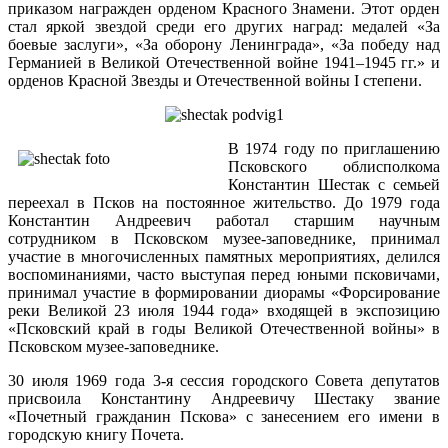
приказом награжден орденом Красного Знамени. Этот орден
стал яркой звездой среди его других наград: медалей «За
боевые заслуги», «За оборону Ленинграда», «За победу над
Германией в Великой Отечественной войне 1941–1945 гг.» и
орденов Красной Звезды и Отечественной войны I степени.
В 1974 году по приглашению
Псковского облисполкома
Константин Шестак с семьей
переехал в Псков на постоянное жительство. До 1979 года
Константин Андреевич работал старшим научным
сотрудником в Псковском музее-заповеднике, принимал
участие в многочисленных памятных мероприятиях, делился
воспоминаниями, часто выступая перед юными псковичами,
принимал участие в формировании диорамы «Форсирование
реки Великой 23 июля 1944 года» входящей в экспозицию
«Псковский край в годы Великой Отечественной войны» в
Псковском музее-заповеднике.
30 июля 1969 года 3-я сессия городского Совета депутатов
присвоила Константину Андреевичу Шестаку звание
«Почетный гражданин Пскова» с занесением его имени в
городскую книгу Почета.