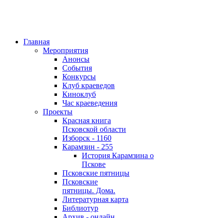
Главная
Мероприятия
Анонсы
События
Конкурсы
Клуб краеведов
Киноклуб
Час краеведения
Проекты
Красная книга
Псковской области
Изборск - 1160
Карамзин - 255
История Карамзина о
Пскове
Псковские пятницы
Псковские
пятницы. Дома.
Литературная карта
Библиотур
Архив - онлайн