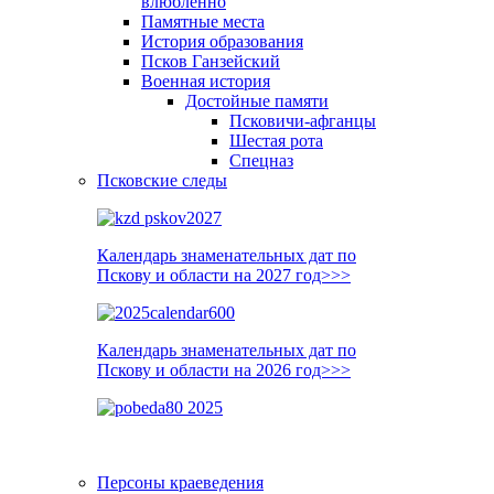
влюблённо
Памятные места
История образования
Псков Ганзейский
Военная история
Достойные памяти
Псковичи-афганцы
Шестая рота
Спецназ
Псковские следы
Календарь знаменательных дат по
Пскову и области на 2027 год>>>
Календарь знаменательных дат по
Пскову и области на 2026 год>>>
Персоны краеведения