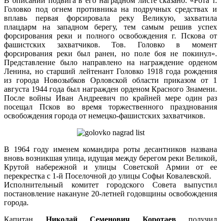
В описании подвига в его наградном листе сказано: «Рота т.
Головко под огнем противника на подручных средствах и
вплавь первая форсировала реку Великую, захватила
плацдарм на западном берегу, тем самым решив успех
форсирования реки и полного освобождения г. Пскова от
фашистских захватчиков. Тов. Головко в момент
форсирования реки был ранен, но поле боя не покинул».
Представление было направлено на награждение орденом
Ленина, но старший лейтенант Головко 1918 года рождения
из города Новозыбков Орловской области приказом от 1
августа 1944 года был награжден орденом Красного Знамени.
После войны Иван Андреевич по крайней мере один раз
посещал Псков во время торжественного празднования
освобождения города от немецко-фашистских захватчиков.
В 1964 году именем командира роты десантников названа
вновь возникшая улица, идущая между берегом реки Великой,
Крутой набережной и улицы Советской Армии от ее
перекрестка с 1-й Поселочной до улицы Софьи Ковалевской.
Исполнительный комитет городского Совета выпустил
постановление накануне 20-летней годовщины освобождения
города.
Капитан
Николай Семенович Коротаев
получил