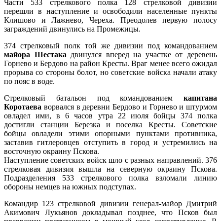
Части 533 стрелкового полка 128 стрелковой дивизии
перешли в наступление и освободили населенные пункты
Клишово и Лажнево, Череха. Преодолев первую полосу
заграждений двинулись на Промежицы.
374 стрелковый полк той же дивизии под командованием
майора Шестака
двинулся вперед на участке от деревень
Горнево и Бердово на район Кресты. Враг менее всего ожидал
прорыва со стороны болот, но советские войска начали атаку
по пояс в воде.
Стрелковый батальон под командованием
капитана
Коротаева
ворвался в деревни Бердово и Горнево и штурмом
овладел ими, в 6 часов утра 22 июля бойцы 374 полка
достигли станции Березка и поселка Кресты. Советские
бойцы овладели этими опорными пунктами противника,
заставив гитлеровцев отступить в город и устремились на
восточную окраину Пскова.
Наступление советских войск шло с разных направлений. 376
стрелковая дивизия вышла на северную окраину Пскова.
Подразделения 533 стрелкового полка взломали линию
обороны немцев на южных подступах.
Командир 123 стрелковой дивизии генерал-майор Дмитрий
Акимович Лукьянов докладывал позднее, что Псков был