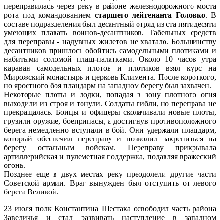
переправилась через реку в районе железнодорожного моста
рота под командованием
старшего лейтенанта Головко
. В
составе подразделения был десантный отряд из ста пятидесяти
умеющих плавать воинов-десантников. Табельных средств
для переправы - надувных жилетов не хватало. Большинству
десантников пришлось обойтись самодельными плотиками и
набитыми соломой плащ-палатками. Около 10 часов утра
караван самодельных плотов и плотиков взял курс на
Мирожский монастырь и церковь Климента. После короткого,
но яростного боя плацдарм на западном берегу был захвачен.
Некоторые плоты и лодки, попадая в зону плотного огня
выходили из строя и тонули. Солдаты гибли, но переправа не
прекращалась. Бойцы и офицеры сколачивали новые плоты,
грузили оружие, боеприпасы, а достигнув противоположного
берега немедленно вступали в бой. Они удержали плацдарм,
который обеспечил переправу и позволил закрепиться на
берегу остальным войскам. Переправу прикрывала
артиллерийская и пулеметная поддержка, подавляя вражеский
огонь.
Позднее еще в двух местах реку преодолели другие части
Советской армии. Враг вынужден был отступить от левого
берега Великой.
23 июля полк Константина Шестака освободил часть района
Завеличья и стал развивать наступление в западном