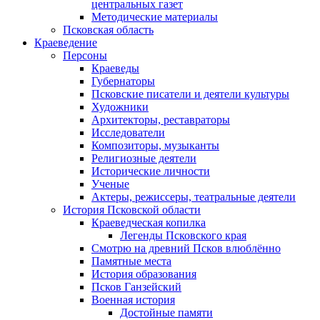
центральных газет
Методические материалы
Псковская область
Краеведение
Персоны
Краеведы
Губернаторы
Псковские писатели и деятели культуры
Художники
Архитекторы, реставраторы
Исследователи
Композиторы, музыканты
Религиозные деятели
Исторические личности
Ученые
Актеры, режиссеры, театральные деятели
История Псковской области
Краеведческая копилка
Легенды Псковского края
Смотрю на древний Псков влюблённо
Памятные места
История образования
Псков Ганзейский
Военная история
Достойные памяти