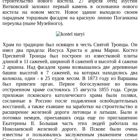
строительство нового костела. 27 апреля отец Иустин
Витковский заложил первый камень в основании нового
костела на новом месте. Новое здание выходило своим
парадным торцовым фасадом на красную линию Поганкина
переулка (ныне Музейного).
Храм по традиции был освящен в честь Святой Троицы. Он
имел два придела: Иисуса Христа и девы Марии. Костел
Пресвятой Троицы был построен из известковой плиты
длиной в 11 саженей, шириной 8 саженей и высотой 4 сажени
2 аршина. Над фасадом храма возвышались две деревянные
башни высотой в 7 саженей, на которых находились два
колокола, один - в 25 пудов весом. В 1873 году из Варшавы
был привезен орган. Первое богослужение во вновь
отстроенном храме состоялось 15 августа 1855 года. Среди
прихожан псковского католического храма были поляки,
сосланные в Россию после подавления освободительных
восстаний, а также ехавшие на заработки на строительство и
расширение железной дороги литовцы и латыши. Были и
потомки немцев, приехавших сюда еще по приглашению
Екатерины II. Большая часть этих людей работала на
Николаевской железной дороге. В Пскове были очень
известны и пользовались заслуженным уважением семьи