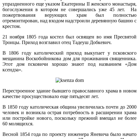
упраздненного еще указом Екатерины II женского монастыря,
богослужения в котором не совершались уже 45 лет. На
пожертвования верующих храм был полностью
отремонтирован, над входом надстроили деревянную башню с
крестом.
21 ноября 1805 года костел был освящен во имя Пресвятой
Троицы. Приход возглавил отец Тадеуш Добкевич.
В 1806 году католический приход выкупает у псковского
мещанина Воскобойникова дом для проживания священника.
Этот дом псковичи хорошо знают под названием «Дом
ксендза».
Перестроенное здание бывшего православного храма в новом
качестве просуществовало еще пятьдесят лет.
В 1850 году католическая община увеличилась почти до 2000
человек и возникла острая потребность в расширении храма
или постройке нового, поскольку прежний вмещал не более
60 молящихся.
Весной 1854 года по проекту инженера Яневича было начато