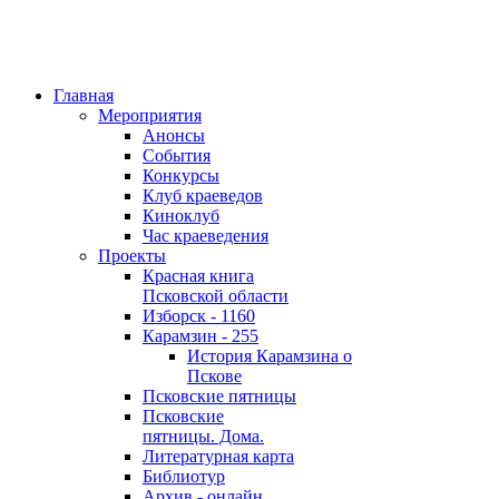
Главная
Мероприятия
Анонсы
События
Конкурсы
Клуб краеведов
Киноклуб
Час краеведения
Проекты
Красная книга
Псковской области
Изборск - 1160
Карамзин - 255
История Карамзина о
Пскове
Псковские пятницы
Псковские
пятницы. Дома.
Литературная карта
Библиотур
Архив - онлайн