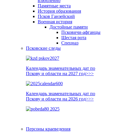
влюблённо
Памятные места
История образования
Псков Ганзейский
Военная история
Достойные памяти
Псковичи-афганцы
Шестая рота
Спецназ
Псковские следы
Календарь знаменательных дат по
Пскову и области на 2027 год>>>
Календарь знаменательных дат по
Пскову и области на 2026 год>>>
Персоны краеведения