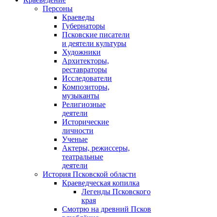
Персоны
Краеведы
Губернаторы
Псковские писатели
и деятели культуры
Художники
Архитекторы,
реставраторы
Исследователи
Композиторы,
музыканты
Религиозные
деятели
Исторические
личности
Ученые
Актеры, режиссеры,
театральные
деятели
История Псковской области
Краеведческая копилка
Легенды Псковского
края
Смотрю на древний Псков