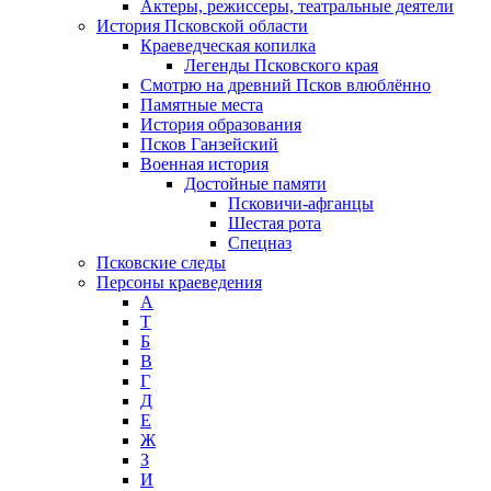
Актеры, режиссеры, театральные деятели
История Псковской области
Краеведческая копилка
Легенды Псковского края
Смотрю на древний Псков влюблённо
Памятные места
История образования
Псков Ганзейский
Военная история
Достойные памяти
Псковичи-афганцы
Шестая рота
Спецназ
Псковские следы
Персоны краеведения
А
T
Б
В
Г
Д
Е
Ж
З
И