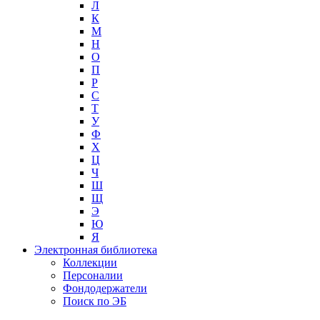
Л
К
М
Н
О
П
Р
С
Т
У
Ф
Х
Ц
Ч
Ш
Щ
Э
Ю
Я
Электронная библиотека
Коллекции
Персоналии
Фондодержатели
Поиск по ЭБ