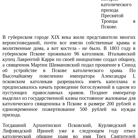
католического
прихода
Пресвятой
Троицы в
Пскове.
В губернском городе XIX века жили представители многих
вероисповеданий, почти все имели собственные храмы и
молитвенные дома, а вот костела - не было. В 1803 году в
губернском Пскове проживало 96 католиков. Итальянский
купец Лаврентий Карри по своей инициативе создал общину,
а священник Мартин Шимановский подал прошение в Синод
об устройстве в Пскове католического храма. По
Высочайшему повелению императора Александра I,
псковским католикам разрешалось иметь капеллана и
предписывалось начать проведение богослужений в одном из
пустующих православных храмов. Позднее император
выделил из государственной казны постоянное жалованье для
католического священника в Пскове в размере 200 рублей и
единовременное пожертвование 500 рублей на нужды
прихода.
Тогдашний Архиепископ Псковский, Курляндский и
Лифляндский Ириней уже в следующем году отвел
католической общине храм во имя Трех Святителей