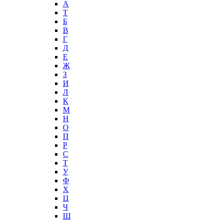
А
T
Б
В
Г
Д
Е
Ж
З
И
Л
К
М
Н
О
П
Р
С
Т
У
Ф
Х
Ц
Ч
Ш