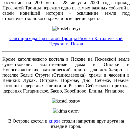
рассчитан на 200 мест. 28 августа 2000 года приход
Пресвятой Троицы пережил одно из самых важных событий в
своей новейшей истории - освящение земли под
строительство нового храма и освящение креста.
Сайт прихода Пресвятой Троицы Римско-Католической
Церкви г. Псков
Кроме католического костела в Пскове на Псковской земле
существовали: молитвенные дома в Опочке и
Новосокольниках, католический приют для детей-сирот в
поселке Белые Струги (Станиславовка), храмы и часовни в
Великих Луках, Острове, Порхове, Дно, Себеже, Невеле;
часовни в деревнях Глинки и Рыково Себежского прихода,
деревнях Гагаринское, Баево, Корейцово, Блины, Игнаполе.
В Острове костел и
кирха
стояли напротив друг друга на
въезде в город.