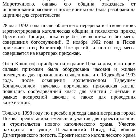
Мироточивого, однако его община отказалась от
использования часовни и после войны она была разобрана на
кирпичи для строительства.
28 мая 1992 года после 60-летнего перерыва в Пскове вновь
зарегистрирована католическая община и появляется приход
Пресвятой Троицы, пока еще без священника и без места
совершения богослужений. В ноябре 1992 года в Псков
приезжает отец Кшиштоф Пожарский, и почти год месса
совершается на квартирах прихожан.
Отец Кшиштоф приобрел на окраине Пскова дом, в котором
силами прихожан была оборудована часовня и жилые
помещения для проживания священника и с 18 декабря 1993
года, после освящения архиепископом Тадеушем
Кондрусевичем, началась нормальная приходская жизнь:
появились оборудованный класс для занятий с детьми в
рамках воскресной школы, а также для проведения
катехизации.
Только в 1998 году по просьбе прихода администрация города
Пскова предоставила земельный участок для проектирования
и строительства нового католического храма. Участок
находится по улице Плехановский Посад, 64, вблизи
Димитриевского погоста. Проект нового католического храма