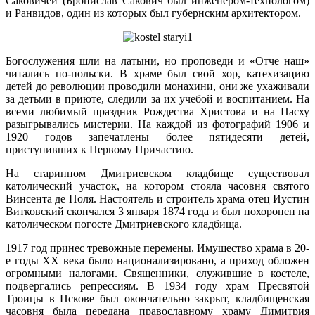
Саковичей (Бронислав Сакович был инженером-технологом)
и Ранвидов, один из которых был губернским архитектором.
Богослужения шли на латыни, но проповеди и «Отче наш»
читались по-польски. В храме был свой хор, катехизацию
детей до революции проводили монахини, они же ухаживали
за детьми в приюте, следили за их учебой и воспитанием. На
всеми любимый праздник Рождества Христова и на Пасху
разыгрывались мистерии. На каждой из фотографий 1906 и
1920 годов запечатлены более пятидесяти детей,
приступивших к Первому Причастию.
На старинном Дмитриевском кладбище существовал
католический участок, на котором стояла часовня святого
Винсента де Поля. Настоятель и строитель храма отец Иустин
Витковский скончался 3 января 1874 года и был похоронен на
католическом погосте Дмитриевского кладбища.
1917 год принес тревожные перемены. Имущество храма в 20-
е годы XX века было национализировано, а приход обложен
огромными налогами. Священники, служившие в костеле,
подвергались репрессиям. В 1934 году храм Пресвятой
Троицы в Пскове был окончательно закрыт, кладбищенская
часовня была передана православному храму Димитрия