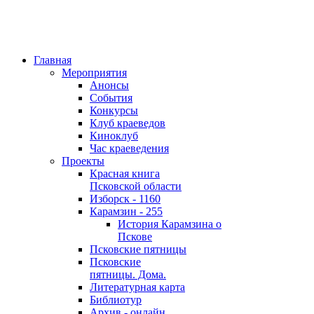
Главная
Мероприятия
Анонсы
События
Конкурсы
Клуб краеведов
Киноклуб
Час краеведения
Проекты
Красная книга
Псковской области
Изборск - 1160
Карамзин - 255
История Карамзина о
Пскове
Псковские пятницы
Псковские
пятницы. Дома.
Литературная карта
Библиотур
Архив - онлайн