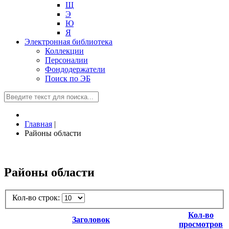
Щ
Э
Ю
Я
Электронная библиотека
Коллекции
Персоналии
Фондодержатели
Поиск по ЭБ
Главная
|
Районы области
Районы области
Кол-во строк:
Кол-во
Заголовок
просмотров