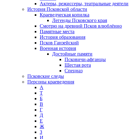
Актеры, режиссеры, театральные деятели
История Псковской области
Краеведческая копилка
Легенды Псковского края
Смотрю на древний Псков влюблённо
Памятные места
История образования
Псков Ганзейский
Военная история
Достойные памяти
Псковичи-афганцы
Шестая рота
Спецназ
Псковские следы
Персоны краеведения
А
T
Б
В
Г
Д
Е
Ж
З
И