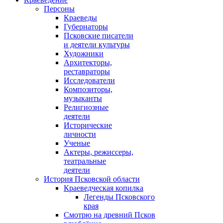
Персоны
Краеведы
Губернаторы
Псковские писатели
и деятели культуры
Художники
Архитекторы,
реставраторы
Исследователи
Композиторы,
музыканты
Религиозные
деятели
Исторические
личности
Ученые
Актеры, режиссеры,
театральные
деятели
История Псковской области
Краеведческая копилка
Легенды Псковского
края
Смотрю на древний Псков