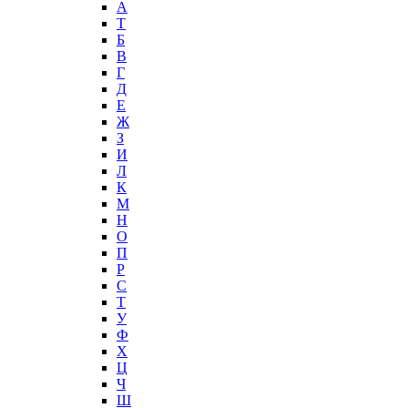
А
T
Б
В
Г
Д
Е
Ж
З
И
Л
К
М
Н
О
П
Р
С
Т
У
Ф
Х
Ц
Ч
Ш