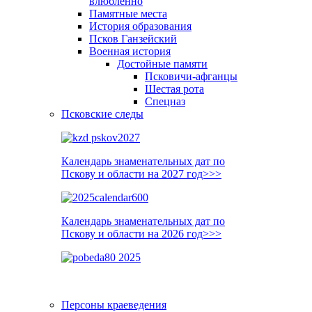
влюблённо
Памятные места
История образования
Псков Ганзейский
Военная история
Достойные памяти
Псковичи-афганцы
Шестая рота
Спецназ
Псковские следы
Календарь знаменательных дат по
Пскову и области на 2027 год>>>
Календарь знаменательных дат по
Пскову и области на 2026 год>>>
Персоны краеведения