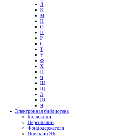
Л
К
М
Н
О
П
Р
С
Т
У
Ф
Х
Ц
Ч
Ш
Щ
Э
Ю
Я
Электронная библиотека
Коллекции
Персоналии
Фондодержатели
Поиск по ЭБ