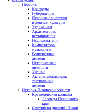
Персоны
Краеведы
Губернаторы
Псковские писатели
и деятели культуры
Художники
Архитекторы,
реставраторы
Исследователи
Композиторы,
музыканты
Религиозные
деятели
Исторические
личности
Ученые
Актеры, режиссеры,
театральные
деятели
История Псковской области
Краеведческая копилка
Легенды Псковского
края
Смотрю на древний Псков