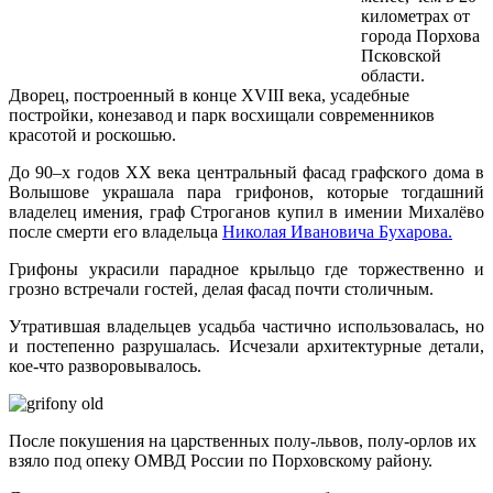
километрах от
города Порхова
Псковской
области.
Дворец, построенный в конце XVIII века, усадебные
постройки, конезавод и парк восхищали современников
красотой и роскошью.
До 90–х годов XX века центральный фасад графского дома в
Волышове украшала пара грифонов, которые тогдашний
владелец имения, граф Строганов купил в имении Михалёво
после смерти его владельца
Николая Ивановича Бухарова.
Грифоны украсили парадное крыльцо где торжественно и
грозно встречали гостей, делая фасад почти столичным.
Утратившая владельцев усадьба частично использовалась, но
и постепенно разрушалась. Исчезали архитектурные детали,
кое-что разворовывалось.
После покушения на царственных полу-львов, полу-орлов их
взяло под опеку ОМВД России по Порховскому району.