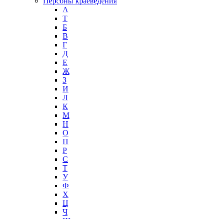
Персоны краеведения
А
T
Б
В
Г
Д
Е
Ж
З
И
Л
К
М
Н
О
П
Р
С
Т
У
Ф
Х
Ц
Ч