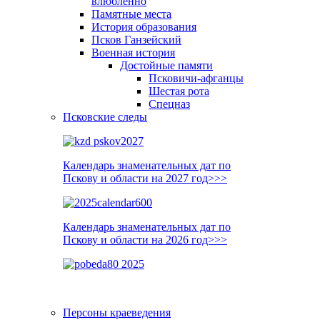
влюблённо
Памятные места
История образования
Псков Ганзейский
Военная история
Достойные памяти
Псковичи-афганцы
Шестая рота
Спецназ
Псковские следы
Календарь знаменательных дат по
Пскову и области на 2027 год>>>
Календарь знаменательных дат по
Пскову и области на 2026 год>>>
Персоны краеведения