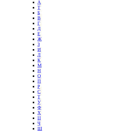
А
T
Б
В
Г
Д
Е
Ж
З
И
Л
К
М
Н
О
П
Р
С
Т
У
Ф
Х
Ц
Ч
Ш