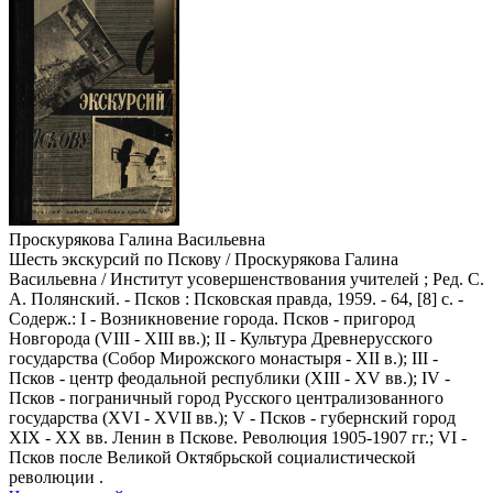
Проскурякова Галина Васильевна
Шесть экскурсий по Пскову / Проскурякова Галина
Васильевна / Институт усовершенствования учителей ; Ред. С.
А. Полянский. - Псков : Псковская правда, 1959. - 64, [8] с. -
Содерж.: I - Возникновение города. Псков - пригород
Новгорода (VIII - XIII вв.); II - Культура Древнерусского
государства (Собор Мирожского монастыря - XII в.); III -
Псков - центр феодальной республики (XIII - XV вв.); IV -
Псков - пограничный город Русского централизованного
государства (XVI - XVII вв.); V - Псков - губернский город
XIX - XX вв. Ленин в Пскове. Революция 1905-1907 гг.; VI -
Псков после Великой Октябрьской социалистической
революции .