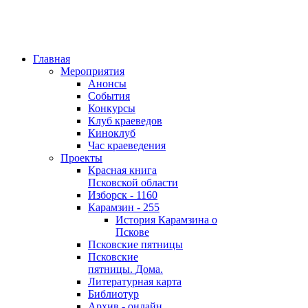
Главная
Мероприятия
Анонсы
События
Конкурсы
Клуб краеведов
Киноклуб
Час краеведения
Проекты
Красная книга
Псковской области
Изборск - 1160
Карамзин - 255
История Карамзина о
Пскове
Псковские пятницы
Псковские
пятницы. Дома.
Литературная карта
Библиотур
Архив - онлайн