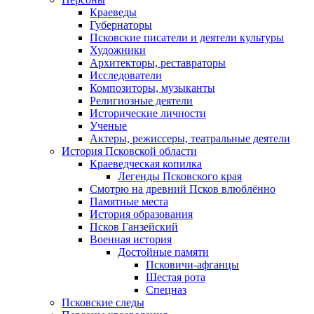
Краеведы
Губернаторы
Псковские писатели и деятели культуры
Художники
Архитекторы, реставраторы
Исследователи
Композиторы, музыканты
Религиозные деятели
Исторические личности
Ученые
Актеры, режиссеры, театральные деятели
История Псковской области
Краеведческая копилка
Легенды Псковского края
Смотрю на древний Псков влюблённо
Памятные места
История образования
Псков Ганзейский
Военная история
Достойные памяти
Псковичи-афганцы
Шестая рота
Спецназ
Псковские следы