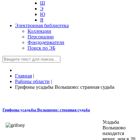
Щ
Э
Ю
Я
Электронная библиотека
Коллекции
Персоналии
Фондодержатели
Поиск по ЭБ
Главная
|
Районы области
|
Грифоны усадьбы Волышово: странная судьба
Грифоны усадьбы Волышово: странная судьба
Усадьба
Волышово
находится
менее, чем в 20