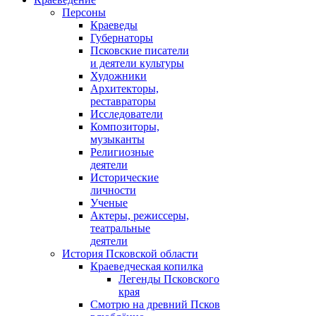
Персоны
Краеведы
Губернаторы
Псковские писатели
и деятели культуры
Художники
Архитекторы,
реставраторы
Исследователи
Композиторы,
музыканты
Религиозные
деятели
Исторические
личности
Ученые
Актеры, режиссеры,
театральные
деятели
История Псковской области
Краеведческая копилка
Легенды Псковского
края
Смотрю на древний Псков