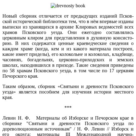
Новый сборник отличается от предыдущих изданий Псков­
ской исторической библиотеки тем, что в нём впервые изда­ны
выписки из хранящихся в архиве Клировых ведомостей всех
храмов Псковского уезда. Они ежегодно составлялись
церковным клиром для представления в духовную консисто­
рию. В них содержатся ценные краеведческие сведения о
каждом храме (когда, кем и из какого материала построен,
какие имеет приделы), его колокольне и колоколах, кладбище,
часовнях, богадельнях, церковно-приходских и земских
школах, находившихся в приходе. Такие сведения приведе­ны
по 58 храмам Псковского уезда, в том числе по 17 церквям
Печорского края.
Таким образом, сборник «Святыни и древности Псковс­кого
уезда» является пособием для изучения истории мест­ного
края.
***
Левин Н. Ф. Материалы об Изборске и Печорском крае в
сборнике "Святыни и древности Псковского уезда по
дореволюционным источникам" / Н. Ф. Левин // Изборск и
его округа: материалы III Международной научно-