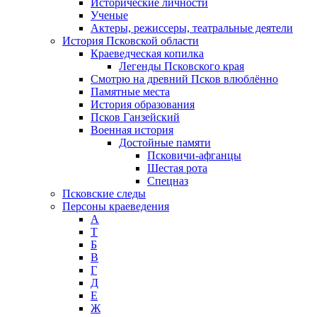
Исторические личности
Ученые
Актеры, режиссеры, театральные деятели
История Псковской области
Краеведческая копилка
Легенды Псковского края
Смотрю на древний Псков влюблённо
Памятные места
История образования
Псков Ганзейский
Военная история
Достойные памяти
Псковичи-афганцы
Шестая рота
Спецназ
Псковские следы
Персоны краеведения
А
T
Б
В
Г
Д
Е
Ж