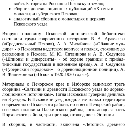
войск Батория на Россию и Псковскую землю;
сборник дореволюционных публикаций «Храмы и
мона­стыри губернского Пскова»;
аналогичный сборник о монастырях и церквях
Псковско­го уезда.
Вторую половину Псковской исторической библиотеки
составили труды современных историков: В. А. Аракчеева
(«Средневековый Псков»), А. А. Михайлова («Обаяние мун­
дира» - о Псковском кадетском корпусе и полках, стоявших до
революции в Пскове), М. Ю. Литвинова и А. В. Седунова
(«Шпионы и диверсанты» - об охране границы с прибал­
тийскими государствами в довоенное время), А. В. Седуно­ва
(«Губернский городовой» - о дореволюционной полиции), А.
В. Филимонова («Псков в 1920-1930 годы»).
Материалы о Печорском крае и Изборске занимают треть
сборника «Святыни и древности Псковского уезда по дорево­
люционным источникам». Тогда Псковская губерния делилась
на 8 уездов. В Псковский уезд входила не только территория
современного Псковского района, но и весь Печорский район,
северная половина Палкинского района, юго-западная часть
Порховского района, три прихода, отошедшие к Эстонии...
В сборник, в частности, включена «Летопись древнего