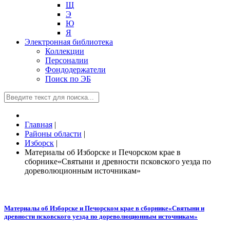
Щ
Э
Ю
Я
Электронная библиотека
Коллекции
Персоналии
Фондодержатели
Поиск по ЭБ
Главная
|
Районы области
|
Изборск
|
Материалы об Изборске и Печорском крае в
сборнике«Святыни и древности псковского уезда по
дореволюционным источникам»
Материалы об Изборске и Печорском крае в сборнике«Святыни и
древности псковского уезда по дореволюционным источникам»