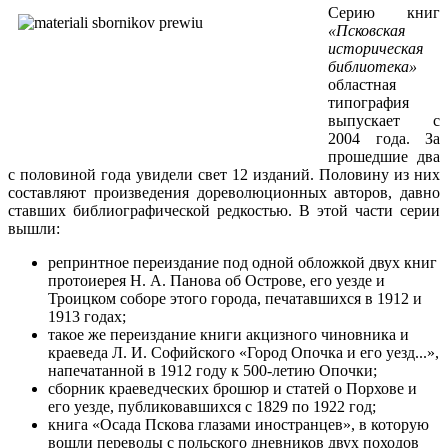
Серию книг
«Псковская
историческая
библиотека»
облас­тная
типография
выпускает с
2004 года. За
прошедшие два
с половиной года увидели свет 12 изданий. Половину из них
составляют произведения дореволюционных авторов, дав­но
ставших библиографической редкостью. В этой части се­рии
вышли:
репринтное переиздание под одной обложкой двух книг
протоиерея Н. А. Панова об Острове, его уезде и
Троицком соборе этого города, печатавшихся в 1912 и
1913 годах;
такое же переиздание книги акцизного чиновника и
крае­веда Л. И. Софийского «Город Опочка и его уезд...»,
напеча­танной в 1912 году к 500-летию Опочки;
сборник краеведческих брошюр и статей о Порхове и
его уезде, публиковавшихся с 1829 по 1922 год;
книга «Осада Пскова глазами иностранцев», в которую
вошли переводы с польского дневников двух походов