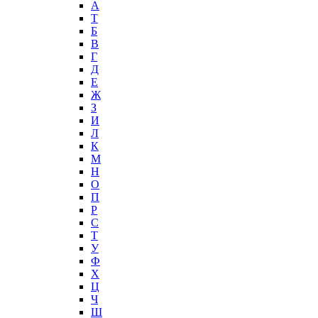
А
T
Б
В
Г
Д
Е
Ж
З
И
Л
К
М
Н
О
П
Р
С
Т
У
Ф
Х
Ц
Ч
Ш