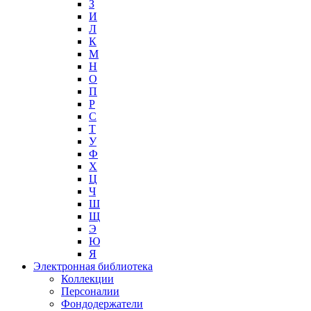
З
И
Л
К
М
Н
О
П
Р
С
Т
У
Ф
Х
Ц
Ч
Ш
Щ
Э
Ю
Я
Электронная библиотека
Коллекции
Персоналии
Фондодержатели