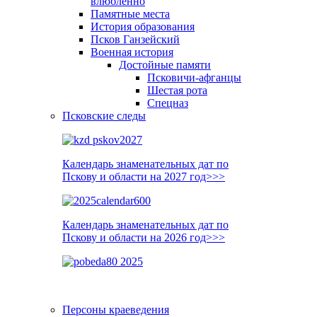
влюблённо
Памятные места
История образования
Псков Ганзейский
Военная история
Достойные памяти
Псковичи-афганцы
Шестая рота
Спецназ
Псковские следы
Календарь знаменательных дат по
Пскову и области на 2027 год>>>
Календарь знаменательных дат по
Пскову и области на 2026 год>>>
Персоны краеведения