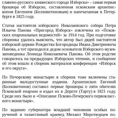
славено-русского княжеского города Изборска» - самая пер­вая
брошюра об Изборске, составленная псковским архиепис­
копом Евгением (Болховитиновым) и напечатанная в Петер­
бурге в 1825 году.
Статья настоятеля изборского Николаевского собора Пет­ра
Ильича Панова «Пригород Изборск» извлечена из «Псков­
ских епархиальных ведомостей» за 1914 год. При подготовке
сборника удалось выяснить, что автор был дядей настоятеля
изборской церкви Рождества Богородицы Ивана Дмитрие­вича
Панова, а тот приходился дедом основателя Изборского музея-
заповедника Леонида Николаевича Панова. Об этом родстве
говорилось на предыдущих Изборских чтениях, и сообщение
об этом вошло в сборник материалов конферен­ции «Изборск
и его округа».
По Печорскому монастырю в сборник тоже включены ста­
ринные малодоступные издания. Архиепископ Евгений
(Болховитинов) составил первые брошюры о пяти обителях
Псковской епархии и издал их в Дерпте (Тарту) в 1821 году.
Среди них было и «Описание Псково-Печерского первокласс­
ного монастыря».
По заданию губернатора младший чиновник особых по­
ручений и талантливый краевед Михаил Миротворцев по­