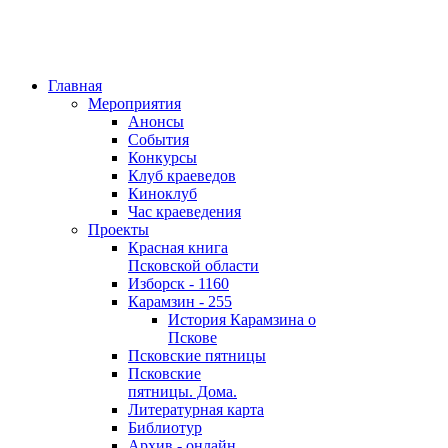
Главная
Мероприятия
Анонсы
События
Конкурсы
Клуб краеведов
Киноклуб
Час краеведения
Проекты
Красная книга
Псковской области
Изборск - 1160
Карамзин - 255
История Карамзина о
Пскове
Псковские пятницы
Псковские
пятницы. Дома.
Литературная карта
Библиотур
Архив - онлайн