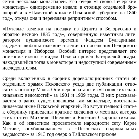
сетил несколько монастырей. Его очерк «Псково-Печерский
монастырь» одновременно издали в столице отдельной бро­
шюрой и в «Памятной книжке Псковской губернии на 1860
год», откуда она и переиздана репринтным способом.
«Путевые заметки на поездку из Дерпта в Белоруссию и
обратно весною 1835 года», совершённую известным лите­
ратором пушкинского времени Фаддеем Булгариным,
содержат любопытные впечатления от посещения Печорского
монастыря и Изборска. Особый интерес представляет его
описание иконы с видом Пскова времён Баториевой осады,
находившейся тогда в монастыре и недоступной современ­ным
исследователям.
Среди включённых в сборник дореволюционных статей об
отдельных храмах Псковского уезда две публикации отно­
сятся к погосту Малы. Они перепечатаны из «Псковских епар­
хиальных ведомостей» за 1901 и 1909 годы. В них рассказы­
вается о ранее существовавшем там монастыре, восстанав­
ливаемом ныне Псковской епархией. Во вступительной ста­тье
к сборнику приведены краткие сведения о местных авто­рах
этих статей Михаиле Шведове и Евгении Скоропостиж­ном.
Как и об известном просветителе народности сету Кар­ле
Усставе, опубликовавшем в «Псковских епархиальных
ведомостях» за 1913 год очерк о Тайловском приходе.