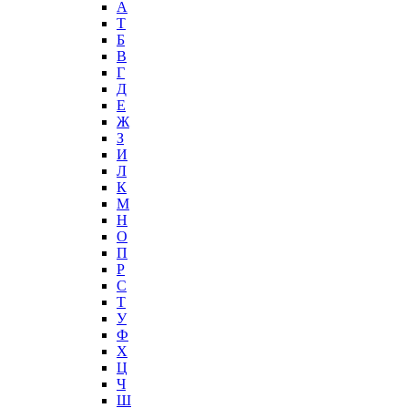
А
T
Б
В
Г
Д
Е
Ж
З
И
Л
К
М
Н
О
П
Р
С
Т
У
Ф
Х
Ц
Ч
Ш