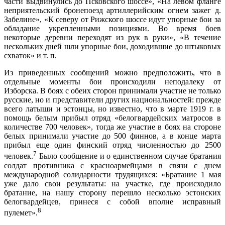
части вы­двинулись до Псковского шоссе», «На левом фланге
неприятельский бронепоезд артиллерийским огнем за­жег д.
Забелине», «К северу от Рижского шоссе идут упорные бои за
обладание укрепленными позициями. Во время боев
некоторые деревни переходят из рук в руки», «В течение
нескольких дней шли упорные бои, доходившие до штыковых
схваток» и т. п.
Из приведенных сообщений можно предположить, что в
отдельные моменты бои происходили неподалеку от
Изборска. В боях с обеих сторон принимали участие не только
русские, но и представители других национальностей: прежде
всего латыши и эстонцы, но известно, что в марте 1919 г. в
помощь белым прибыл отряд «белогвардейских матросов в
количестве 700 человек», тогда же участие в боях на стороне
белых принимали участие до 500 финнов, а в конце марта
прибыл еще один финский отряд численностью до 2500
7
человек.
Было сообщение и о единственном случае братания
солдат противника с красноармейцами в свя­зи с днем
международной солидарности трудящихся: «Братание 1 мая
уже дало свои результаты: на участке, где происходило
братание, на нашу сторону перешло несколько эстонских
белогвардейцев, принеся с собой вполне исправный
8
пулемет».