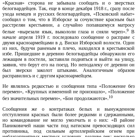
«Красная» сторона не забывала сообщать и о звер­ствах
белогвардейцев. Так, еще в конце декабря 1918 г., сразу после
ухода немцев и русских белогвардейцев, «Псковский набат»
сообщил о том, что в Изборске за сочувствие красным был
расстрелян крестьянин, а слу­чайно попавшемуся матросу
9
белые «вырезали язык, вы­кололи глаза и сняли череп».
В
начале апреля 1919 г. последовало сообщение о расправе с
двумя красноар­мейцами в д. Виски Изборской волости. Один
из них, будучи раненым в плечо, находился в крестьянской
избе. Пришедшие в деревню белогвардейцы обнару­жили его
лежащим в постели, заставили подняться и выйти на улицу,
заявив, что берут его на поезд. Но неподалеку от деревни он
был зверски заколот шты­ками. Аналогичным образом
расправились и с другим красноармейцем.
Не являлись редкостью и сообщения типа «Поло­жение без
перемен», «Крупных изменений не произо­шло», «Положение
10
без значительных перемен», «Бои продолжаются».
Сообщения же о контратаках белых и вынужденном
отступлении красных были более редкими и сдержан­ными,
но командование не могло умолчать и о них: «В районе
Паниковичей наши части под натиском превос­ходящих сил
противника, под сильным артиллерийским огнем при
неблагоприятных местных условиях, разли­ве рек: несколько