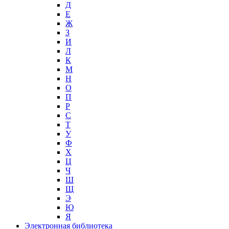
Д
Е
Ж
З
И
Л
К
М
Н
О
П
Р
С
Т
У
Ф
Х
Ц
Ч
Ш
Щ
Э
Ю
Я
Электронная библиотека