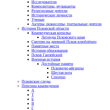
Исследователи
Композиторы, музыканты
Религиозные деятели
Исторические личности
Ученые
Актеры, режиссеры, театральные деятели
История Псковской области
Краеведческая копилка
Легенды Псковского края
Смотрю на древний Псков влюблённо
Памятные места
История образования
Псков Ганзейский
Военная история
Достойные памяти
Псковичи-афганцы
Шестая рота
Спецназ
Псковские следы
Персоны краеведения
А
T
Б
В
Г