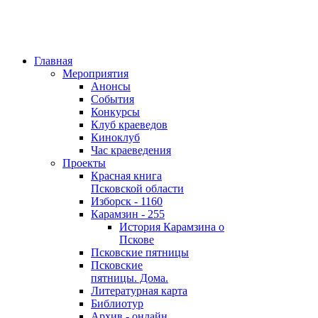
Главная
Мероприятия
Анонсы
События
Конкурсы
Клуб краеведов
Киноклуб
Час краеведения
Проекты
Красная книга
Псковской области
Изборск - 1160
Карамзин - 255
История Карамзина о
Пскове
Псковские пятницы
Псковские
пятницы. Дома.
Литературная карта
Библиотур
Архив - онлайн