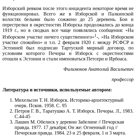
Изборский ревком после этого инцидента некото­рое время не
функционировал. Всего же в Изборской и Палкинской
волостях белыми было сожжено до 25 деревень. Бои и
перестрелки в окрестностях Избор­ска продолжались до конца
1919 г., но в сводках все чаще появлялись сообщения: «На
1
Изборском участке ничего существенного»
-, «На Изборском
участке спо­койно» и т.п. 2 февраля 1920 г. между РСФСР и
Эстони­ей был подписан Тартуский мирный договор, по
услови­ям которого Печоры и Изборск с окрестностями
отошли к Эстонии и стали именоваться Петсери и Ирбоаса.
Филимонов Анатолий Васильевич
профессор
Литература и источники, используемые автором:
Михельсон Т. Н. Изборск. Историко-архитектурный
очерк. Псков. 1958. С. 95
Петров Г. В., Таратушко А. Т. Изборск. Печоры. Л., 1983.
С.44-45
Лашин М. Обелиск у деревни Забелине // Печорская
правда. 1977. 17 декабря; Он же: Огненный год //
Печорская правда. 1984. 23 и 25 февраля, 1 и 3 марта.