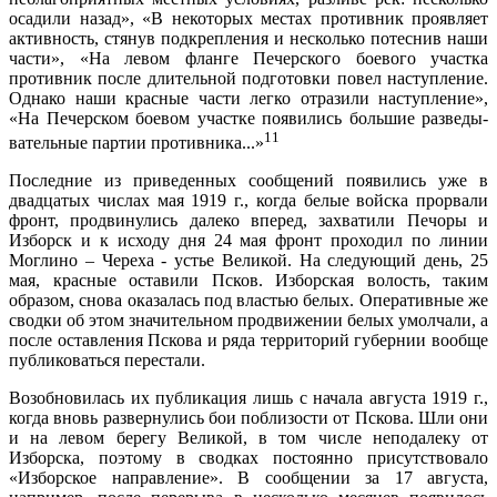
осадили назад», «В некоторых местах противник проявляет
активность, стянув подкрепления и несколько потеснив наши
части», «На левом флан­ге Печерского боевого участка
противник после дли­тельной подготовки повел наступление.
Однако наши красные части легко отразили наступление»,
«На Печерском боевом участке появились большие разведы­
11
вательные партии противника...»
Последние из приведенных сообщений появились уже в
двадцатых числах мая 1919 г., когда белые вой­ска прорвали
фронт, продвинулись далеко вперед, захватили Печоры и
Изборск и к исходу дня 24 мая фронт проходил по линии
Моглино – Череха - устье Великой. На следующий день, 25
мая, красные оставили Псков. Изборская волость, таким
образом, снова оказалась под властью белых. Оперативные же
сводки об этом значительном продвижении белых умолчали, а
после оставления Пскова и ряда территорий губернии вообще
публиковаться перестали.
Возобновилась их публикация лишь с начала авгу­ста 1919 г.,
когда вновь развернулись бои поблизости от Пскова. Шли они
и на левом берегу Великой, в том числе неподалеку от
Изборска, поэтому в сводках по­стоянно присутствовало
«Изборское направление». В сообщении за 17 августа,