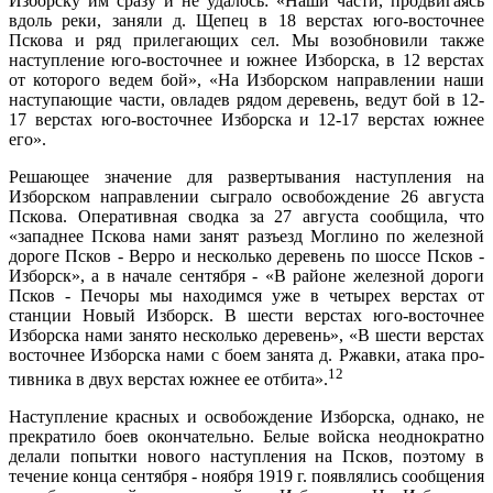
Изборску им сразу и не удалось: «Наши части, продвигаясь
вдоль реки, заняли д. Щепец в 18 верстах юго-восточнее
Пскова и ряд прилегающих сел. Мы возобновили так­же
наступление юго-восточнее и южнее Изборска, в 12 верстах
от которого ведем бой», «На Изборском на­правлении наши
наступающие части, овладев рядом деревень, ведут бой в 12-
17 верстах юго-восточнее Из­борска и 12-17 верстах южнее
его».
Решающее значение для развертывания наступле­ния на
Изборском направлении сыграло освобождение 26 августа
Пскова. Оперативная сводка за 27 августа сообщила, что
«западнее Пскова нами занят разъезд Моглино по железной
дороге Псков - Верро и несколько деревень по шоссе Псков -
Изборск», а в начале сентя­бря - «В районе железной дороги
Псков - Печоры мы на­ходимся уже в четырех верстах от
станции Новый Из­борск. В шести верстах юго-восточнее
Изборска нами занято несколько деревень», «В шести верстах
восточ­нее Изборска нами с боем занята д. Ржавки, атака про­
12
тивника в двух верстах южнее ее отбита».
Наступление красных и освобождение Изборска, од­нако, не
прекратило боев окончательно. Белые войска неоднократно
делали попытки нового наступления на Псков, поэтому в
течение конца сентября - ноября 1919 г. появлялись сообщения