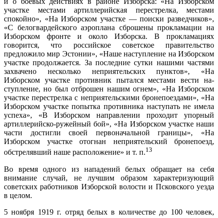
и о боевых действиях в районе Изборска: «На Изборском
участке местами артиллерий­ская перестрелка, местами
спокойно», «На Изборском участке — поиски разведчиков»,
«С белогвардейского аэроплана сброшены прокламации на
Изборском фрон­те и около Изборска. В прокламациях
говорится, что российское советское правительство
предложило мир Эстонии», «Наше наступление на Изборском
участке продолжается. За последние сутки нашими частями
за­хвачено несколько неприятельских пунктов», «На
Изборском участке противник пытался местами вести на­
ступление, но был отброшен нашим огнем», «На Избор­ском
участке перестрелка с неприятельскими бронепо­ездами», «На
Изборском участке попытка противника наступать не имела
успеха», «В Изборском направлении проходит упорный
артиллерийско-ружейный бой», «На Изборском участке наши
части достигли своей перво­начальной границы», «На
Изборском участке отогнан неприятельский бронепоезд,
13
обстрелявший наше рас­положение» и т. п.
Во время одного из нападений белых обращает на себя
внимание случай, не лучшим образом характе­ризующий
советских работников Изборской волости и Псковского уезда
в целом.
5 ноября 1919 г. отряд белых в количестве до 100 человек,