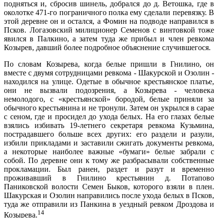
под­няться и, сбросив шинель, добрался до д. Ветошка, где в
околотке 471-го пограничного полка ему сделали перевязку. В
этой деревне он и остался, а Фомин на подводе направился в
Псков. Логазовский милиционер Семенов с винтовкой тоже
явился в Палкино, а затем туда же прибыл и член ревкома
Козырев, давший более подробное объяснение случившегося.
По словам Козырева, когда белые пришли в Гнили­но, он
вместе с двумя сотрудницами ревкома - Шакур­ской и Озолин -
находился на улице. Одетые в обычное крестьянское платье,
они не вызвали подозрения, а Ко­зырева - человека
немолодого, с «крестьянской» боро­дой, белые приняли за
обычного крестьянина и не тро­нули. Затем он укрылся в сарае
с сеном, где и просидел до ухода белых. На его глазах белые
взялись избивать 19-летнего секретаря ревкома Кузьмина,
пострадавше­го больше всех других: его раздели и разули,
избили прикладами и заставили сжигать документы ревкома,
а некоторые наиболее важные «бумаги» белые забра­ли с
собой. По деревне они к тому же разбрасывали собственные
прокламации. Был ранен, раздет и разут и временно
проживавший в Гнилино крестьянин д. По­тапово
Паниковской волости Семен Быков, которого взяли в плен.
Шакурская и Озолин направились после ухода белых в Псков,
туда же отправили из Панкина в уездный ревком Дроздова и
14
Козырева.