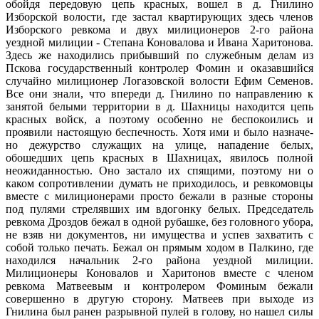
обойдя передовую цепь красных, вошел в д. Гнилино
Изборской волости, где застал квартирующих здесь членов
Изборского ревкома и двух милиционеров 2-го района
уездной милиции - Степана Коновалова и Ивана Харитонова.
Здесь же находились прибывший по служебным делам из
Пскова государственный контро­лер Фомин и оказавшийся
случайно милиционер Логазовской волости Ефим Семенов.
Все они знали, что впереди д. Гнилино по направлению к
занятой белы­ми территории в д. Шахницы находится цепь
красных войск, а поэтому особенно не беспокоились и
прояви­ли настоящую беспечность. Хотя ими и было назначе­
но дежурство служащих на улице, нападение белых,
обошедших цепь красных в Шахницах, явилось полной
неожиданностью. Оно застало их спящими, поэтому ни о
каком сопротивлении думать не приходилось, и ревкомовцы
вместе с милиционерами просто бежали в разные стороны
под пулями стрелявших им вдогонку белых. Председатель
ревкома Дроздов бежал в одной рубашке, без головного убора,
не взяв ни документов, ни имущества и успев захватить с
собой только печать. Бежал он прямым ходом в Палкино, где
находился на­чальник 2-го района уездной милиции.
Милиционеры Коновалов и Харитонов вместе с членом
ревкома Мат­веевым и контролером Фоминым бежали
совершенно в другую сторону. Матвеев при выходе из
Гнилина был ранен разрывной пулей в голову, но нашел силы