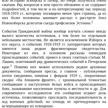
всю историю Изборска и Печор, но очерк получился очень
сжатым. Ряд вопросов в нем просто обозначен и не содержит
подробностей, в том числе и по интересующему нас периоду
1918-1919 гг., которому посвящено менее трех страниц, да из
них более половины занимает рас­сказ о расстреле близ
2
Новоизборска делегатов съезда профсоюзов Эстонии.
События Гражданской войны вообще изучать слож­но ввиду
малого количества источников, а тем более по отдельным
небольшим местностям. Не является исклю­чением Изборск и
его округа, о событиях 1918-1919 гг. натерритории которых
имеются лишь редкие фрагментарные свидетельства.
Некоторые из них, в основном рассказы очевидцев
происходивших событий, привел в своих газетных статьях М.
Лашин, осветивший ряд драматических событий в Печорском
3
крае.
Помимо них можно использовать редкие архивные
документы, со­общения прессы, а главное - публикуемые
почти еже­дневно, начиная с февраля 1919 г., оперативные
свод­ки «На ближнем фронте», с хроникальной точностью
сообщавшие о наступлении белых войск и происходив­ших
боях, называвшие населенные пункты и местности и др. Для
современного исследователя эти сообщения играют роль
источника, позволяющего проследить по­следовательность и
ход военных действий, но отнюдь не претендующего на
исчерпывающее их освещение.