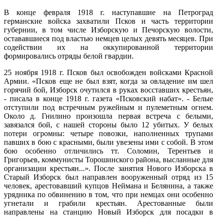
В конце февраля 1918 г. наступавшие на Петроград
германские войска захватили Псков и часть территории
губернии, в том числе Изборскую и Печорскую волости,
остававшиеся под властью немцев целых девять меся­цев. При
содействии их на оккупированной территории
формировались отряды белой гвардии.
25 ноября 1918 г. Псков был освобожден войсками Красной
Армии. «Псков еще не был взят, когда за овла­дение им шел
горячий бой, Изборск очутился в руках восставших крестьян,
- писала в конце 1918 г. газета «Псковский набат». - Белые
отступили под встречным ружейным и пулеметным огнем.
Около д. Гнилино про­изошла первая встреча с белыми,
завязался бой, с на­шей стороны было 12 убитых. У белых
потери огромны: четыре повозки, наполненных трупами
павших в бою с красными, были увезены ими с собой. В этом
бою осо­бенно отличились тт. Соломин, Терентьев и
Григорьев, коммунисты Торошинского района, высланные для
ор­ганизации крестьян...». После занятия Нового Изборска в
Старый Изборск был направлен вооруженный отряд из 15
человек, арестовавший купцов Неймана и Белянина, а также
урядника по обвинению в том, что при немцах они особенно
угнетали и грабили крестьян. Арестован­ные были
направлены на станцию Новый Изборск для посадки в