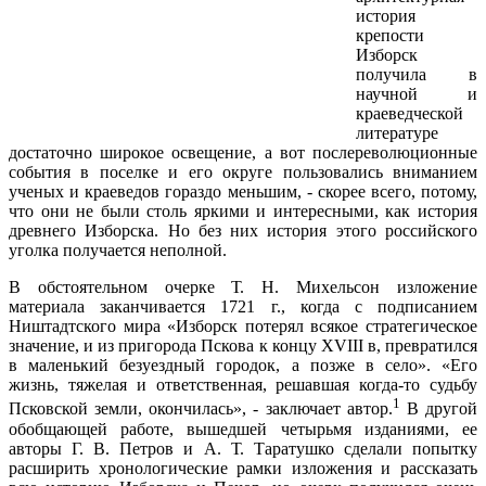
история
крепости
Изборск
получила в
научной и
краеведческой
литературе
достаточно широкое освещение, а вот послереволю­ционные
события в поселке и его округе пользовались вниманием
ученых и краеведов гораздо меньшим, - скорее всего, потому,
что они не были столь яркими и интересными, как история
древнего Изборска. Но без них история этого российского
уголка получается неполной.
В обстоятельном очерке Т. Н. Михельсон изложение
материала заканчивается 1721 г., когда с подписани­ем
Ништадтского мира «Изборск потерял всякое стра­тегическое
значение, и из пригорода Пскова к концу XVIII в, превратился
в маленький безуездный городок, а позже в село». «Его
жизнь, тяжелая и ответственная, решавшая когда-то судьбу
1
Псковской земли, окончи­лась», - заключает автор.
В другой
обобщающей ра­боте, вышедшей четырьмя изданиями, ее
авторы Г. В. Петров и А. Т. Таратушко сделали попытку
расширить хронологические рамки изложения и рассказать