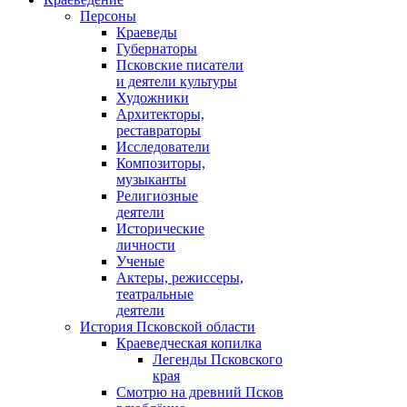
Персоны
Краеведы
Губернаторы
Псковские писатели
и деятели культуры
Художники
Архитекторы,
реставраторы
Исследователи
Композиторы,
музыканты
Религиозные
деятели
Исторические
личности
Ученые
Актеры, режиссеры,
театральные
деятели
История Псковской области
Краеведческая копилка
Легенды Псковского
края
Смотрю на древний Псков