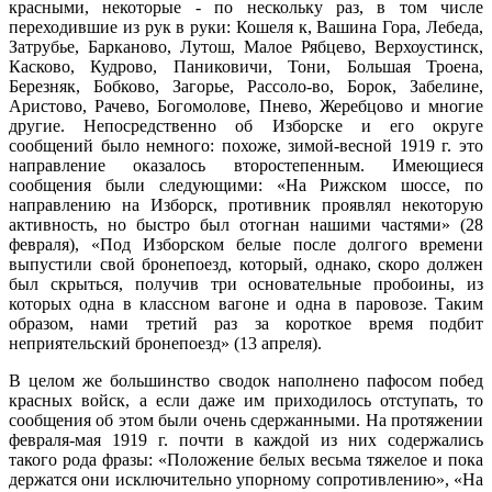
красными, некоторые - по нескольку раз, в том числе
переходившие из рук в руки: Кошеля к, Вашина Гора, Лебеда,
Затрубье, Барканово, Лутош, Малое Рябцево, Верхоустинск,
Касково, Кудрово, Паниковичи, Тони, Большая Троена,
Березняк, Бобково, Загорье, Рассоло-во, Борок, Забелине,
Аристово, Рачево, Богомолове, Пнево, Жеребцово и многие
другие. Непосредственно об Изборске и его округе
сообщений было немного: похоже, зимой-весной 1919 г. это
направление ока­залось второстепенным. Имеющиеся
сообщения были следующими: «На Рижском шоссе, по
направлению на Изборск, противник проявлял некоторую
активность, но быстро был отогнан нашими частями» (28
февраля), «Под Изборском белые после долгого времени
выпу­стили свой бронепоезд, который, однако, скоро должен
был скрыться, получив три основательные пробоины, из
которых одна в классном вагоне и одна в парово­зе. Таким
образом, нами третий раз за короткое время подбит
неприятельский бронепоезд» (13 апреля).
В целом же большинство сводок наполнено пафо­сом побед
красных войск, а если даже им приходилось отступать, то
сообщения об этом были очень сдержан­ными. На протяжении
февраля-мая 1919 г. почти в каждой из них содержались
такого рода фразы: «По­ложение белых весьма тяжелое и пока
держатся они исключительно упорному сопротивлению», «На