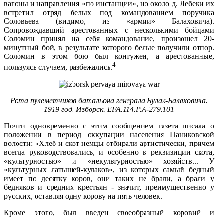
вагоны и направления «по инстанции», но около д. Лебеки их
встретил отряд белых под командо­ванием поручика
Соловьева (видимо, из «армии» Балаховича).
Сопровождавший арестованных с несколькими бойцами
Соломин принял на себя командование, прои­зошел 20-
минутный бой, в результате которого белые получили отпор.
Соломин в этом бою был контужен, а арестованные,
4
пользуясь случаем, разбежались.
Рота пулеметчиков батальона генерала Булак-Балаховича.
1919 год. Изборск. EFA.114.P.A-279.101
Почти одновременно с этим сообщением газета пи­сала о
положении в период оккупации населения Паниковской
волости: «Хлеб и скот немцы отбирали артисти­чески, причем
всегда руководствовались, и особенно в реквизиции скота,
«культурностью» и «некультурно­стью» хозяйств... У
«культурных латышей-кулаков», из которых самый бедный
имеет по десятку коров, они та­ких не брали, а брали у
бедняков и средних крестьян - значит, преимущественно у
русских, оставляя одну ко­рову на пять человек.
Кроме этого, был введен своеобразный коровий и