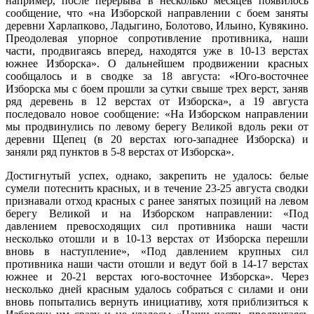
например, после перерыва в несколько месяцев появилось
сообщение, что «на Из­борской направлении с боем заняты
деревни Харлапково, Ладыгино, Болотово, Ильино, Кувякино.
Преодо­левая упорное сопротивление противника, наши
части, продвигаясь вперед, находятся уже в 10-13 верстах
южнее Изборска». О дальнейшем продвижении красных
сообщалось и в сводке за 18 августа: «Юго-восточнее
Изборска мы с боем прошли за сутки свыше трех верст, заняв
ряд деревень в 12 верстах от Изборска», а 19 августа
последовало новое сообщение: «На Изборском направлении
мы продвинулись по левому берегу Великой вдоль реки от
деревни Щепец (в 20 верстах юго-западнее Изборска) и
заняли ряд пунктов в 5-8 верстах от Изборска».
Достигнутый успех, однако, закрепить не удалось: белые
сумели потеснить красных, и в течение 23-25 ав­густа сводки
признавали отход красных с ранее заня­тых позиций на левом
берегу Великой и на Изборском направлении: «Под
давлением превосходящих сил про­тивника наши части
несколько отошли и в 10-13 вер­стах от Изборска перешли
вновь в наступление», «Под давлением крупных сил
противника наши части отошли и ведут бой в 14-17 верстах
южнее и 20-21 верстах юго-восточнее Изборска». Через
несколько дней красным удалось собраться с силами и они
вновь попытались вернуть инициативу, хотя приблизиться к