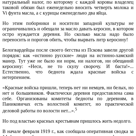
натуральный налог, по которому с каждой коровы вла­делец
таковой обязан был еженедельно вносить чет­верть молока и
Vi
фунта масла, а с курицы еженедель­но два яйца.
Но этим поборники и носители западной культуры не
ограничивались и обещали за масло давать керосин, в котором
остро нуждается деревня. Но сколько масла надо было
переносить и порогов обить, чтобы вырвать литр керосину!
Белогвардейцы после своего бегства из Пскова за­вели другой
порядок: как «истинно русские» люди на истинно-хамский
манер. Тут уже не было ни норм, ни налогов, ни обещаний
керосину: «Неси, не то скулу сворочу. И баста!»...
Естественно, что беднота ждала красные войска с
нетерпением.
«Красные войска пришли, теперь нет ни немцев, ни белых, но
нет и большевиков. Фактически дерев­ня предоставлена сама
себе. Организованы комитеты бедноты по деревням, в
Паниковичах есть волостной комитет, но практической
5
деловой работы по волости нет...».
Но под властью красных крестьянам пришлось жить недолго.
В начале февраля 1919 г., как сообщала оператив­ная сводка за