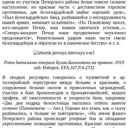
одном из участков Печерского района белые повели сильное
наступление, но красные части с достоинством отрази­ли
противника, дав белогвардейской шайке хороший урок»,
«Пыл белогвардейских банд, разбившийся о несокрушимость
нашей армии, начинает ослабевать», «По Псковскому шоссе,
юго-западнее Печор, наш на­жим увенчался успехом...»,
«Северо-западнее Печор наше продвижение неуклонно
продолжается», Реши­тельным ударом наши части смели
белогвардейцев и обратили их в паническое бегство» и т. п.
Рота батальона генерала Булак-Балаховича на привале. 1919
год. Изборск. EFA.107.P.4-2732
В сводках регулярно говорилось о пулеметной и ар­
тиллерийской перестрелке между белыми и красными, о
сооружении белыми окопов и проволочных заграж­дений,
участии в боях бронепоездов и бронеавтомоби­лей, захвате
трофеев, об ожесточенности и упорности боев, например:
«Два дня подряд белоэстонцы пыта­лись отбить занятое
селение (Паниковичи — Авт.). Од­нако все атаки, как о скалу
разбивались, и больше не повторялись», «На левом фланге
Печерского района происходят упорные бои за обладание
укрепленными позициями противника. Красные латышские