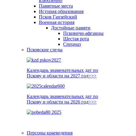
влюблённо
Памятные места
История образования
Псков Ганзейский
Военная история
Достойные памяти
Псковичи-афганцы
Шестая рота
Спецназ
Псковские следы
Календарь знаменательных дат по
Пскову и области на 2027 год>>>
Календарь знаменательных дат по
Пскову и области на 2026 год>>>
Персоны краеведения