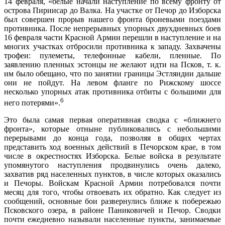
14 февраля, «белые начали наступление по всему фронту от
острова Пириисар до Валка. На участке от Печор до Изборска
был совершен прорыв нашего фронта броневыми поездами
противника. После непрерывных упорных двухдневных боев
16 фев­раля части Красной Армии перешли в наступление и на
многих участках отбросили противника к западу. Захва­чены
трофеи: пулеметы, телефонные кабели, пленные. По
заявлению пленных эстонцы не желают идти на Псков, т. к.
им было обещано, что по занятии границы Эстляндии дальше
они не пойдут. На левом фланге по Рижскому шоссе
несколько упорных атак противника отбиты с большими для
6
него потерями».
Это была самая первая оперативная сводка с «ближ­него
фронта», которые отныне публиковались с неболь­шими
перерывами до конца года, позволяя в общих чертах
представить ход военных действий в Печорском крае, в том
числе в окрестностях Изборска. Белые вой­ска в результате
упомянутого наступления продвину­лись очень далеко,
захватив ряд населенных пунктов, в числе которых оказались
и Печоры. Войскам Красной Армии потребовался почти
месяц для того, чтобы от­воевать их обратно. Как следует из
сообщений, основ­ные бои развернулись ближе к побережью
Псковского озера, в районе Паниковичей и Печор. Сводки
почти ежедневно называли населенные пункты, занимаемые