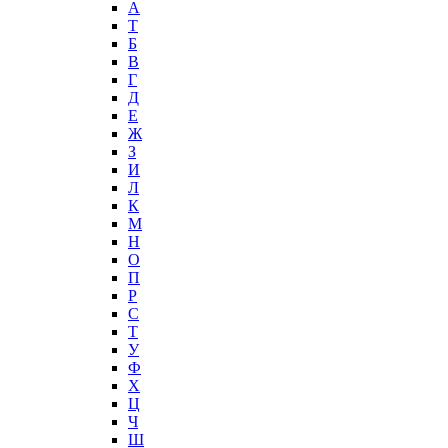
А
T
Б
В
Г
Д
Е
Ж
З
И
Л
К
М
Н
О
П
Р
С
Т
У
Ф
Х
Ц
Ч
Ш