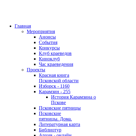
Главная
Мероприятия
Анонсы
События
Конкурсы
Клуб краеведов
Киноклуб
Час краеведения
Проекты
Красная книга
Псковской области
Изборск - 1160
Карамзин - 255
История Карамзина о
Пскове
Псковские пятницы
Псковские
пятницы. Дома.
Литературная карта
Библиотур
Архив - онлайн