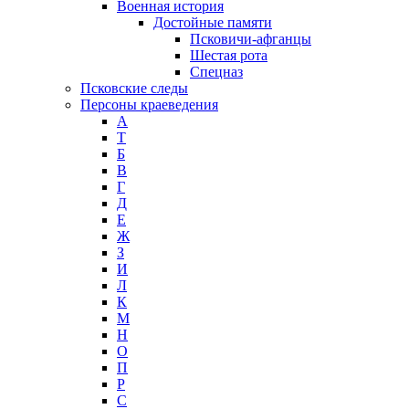
Военная история
Достойные памяти
Псковичи-афганцы
Шестая рота
Спецназ
Псковские следы
Персоны краеведения
А
T
Б
В
Г
Д
Е
Ж
З
И
Л
К
М
Н
О
П
Р
С