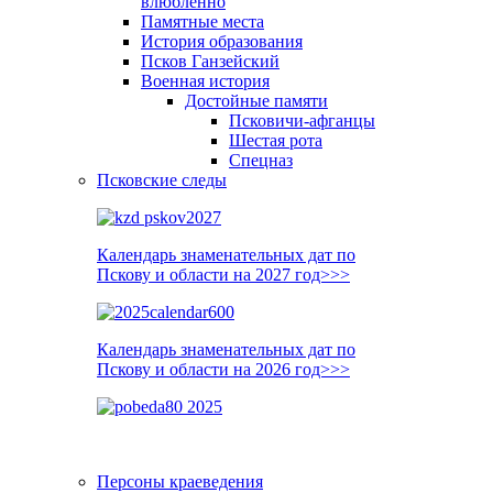
влюблённо
Памятные места
История образования
Псков Ганзейский
Военная история
Достойные памяти
Псковичи-афганцы
Шестая рота
Спецназ
Псковские следы
Календарь знаменательных дат по
Пскову и области на 2027 год>>>
Календарь знаменательных дат по
Пскову и области на 2026 год>>>
Персоны краеведения