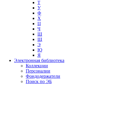
Т
У
Ф
Х
Ц
Ч
Ш
Щ
Э
Ю
Я
Электронная библиотека
Коллекции
Персоналии
Фондодержатели
Поиск по ЭБ