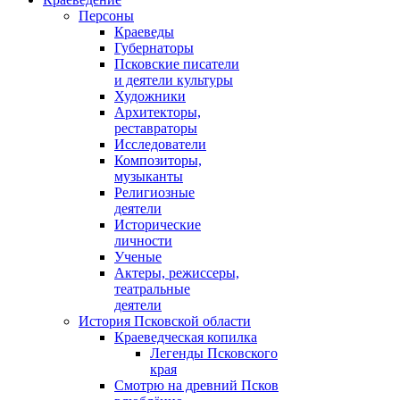
Персоны
Краеведы
Губернаторы
Псковские писатели
и деятели культуры
Художники
Архитекторы,
реставраторы
Исследователи
Композиторы,
музыканты
Религиозные
деятели
Исторические
личности
Ученые
Актеры, режиссеры,
театральные
деятели
История Псковской области
Краеведческая копилка
Легенды Псковского
края
Смотрю на древний Псков