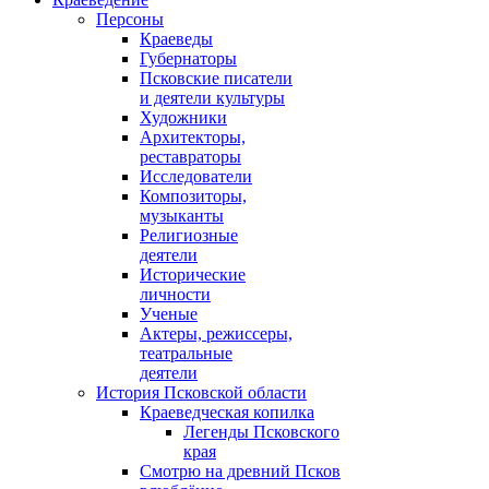
Персоны
Краеведы
Губернаторы
Псковские писатели
и деятели культуры
Художники
Архитекторы,
реставраторы
Исследователи
Композиторы,
музыканты
Религиозные
деятели
Исторические
личности
Ученые
Актеры, режиссеры,
театральные
деятели
История Псковской области
Краеведческая копилка
Легенды Псковского
края
Смотрю на древний Псков