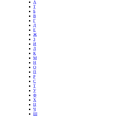
А
T
Б
В
Г
Д
Е
Ж
З
И
Л
К
М
Н
О
П
Р
С
Т
У
Ф
Х
Ц
Ч
Ш