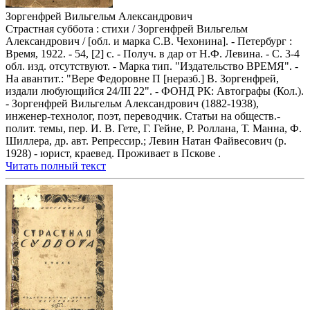
Зоргенфрей Вильгельм Александрович
Страстная суббота : стихи / Зоргенфрей Вильгельм
Александрович / [обл. и марка С.В. Чехонина]. - Петербург :
Время, 1922. - 54, [2] с. - Получ. в дар от Н.Ф. Левина. - С. 3-4
обл. изд. отсутствуют. - Марка тип. "Издательство ВРЕМЯ". -
На авантит.: "Вере Федоровне П [неразб.] В. Зоргенфрей,
издали любующийся 24/III 22". - ФОНД РК: Автографы (Кол.).
- Зоргенфрей Вильгельм Александрович (1882-1938),
инженер-технолог, поэт, переводчик. Статьи на обществ.-
полит. темы, пер. И. В. Гете, Г. Гейне, Р. Роллана, Т. Манна, Ф.
Шиллера, др. авт. Репрессир.; Левин Натан Файвесович (р.
1928) - юрист, краевед. Проживает в Пскове .
Читать полный текст