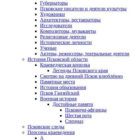
Губернаторы
Псковские писатели и деятели культуры
Художники
Архитекторы, реставраторы
Исследователи
Композиторы, музыканты
Религиозные деятели
Исторические личности
Ученые
Актеры, режиссеры, театральные деятели
История Псковской области
Краеведческая копилка
Легенды Псковского края
Смотрю на древний Псков влюблённо
Памятные места
История образования
Псков Ганзейский
Военная история
Достойные памяти
Псковичи-афганцы
Шестая рота
Спецназ
Псковские следы
Персоны краеведения
А