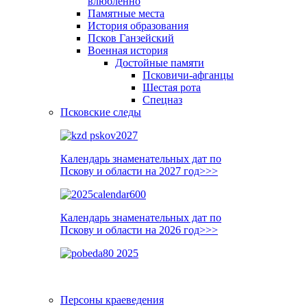
влюблённо
Памятные места
История образования
Псков Ганзейский
Военная история
Достойные памяти
Псковичи-афганцы
Шестая рота
Спецназ
Псковские следы
Календарь знаменательных дат по
Пскову и области на 2027 год>>>
Календарь знаменательных дат по
Пскову и области на 2026 год>>>
Персоны краеведения