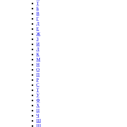
T
Б
В
Г
Д
Е
Ж
З
И
Л
К
М
Н
О
П
Р
С
Т
У
Ф
Х
Ц
Ч
Ш
Щ