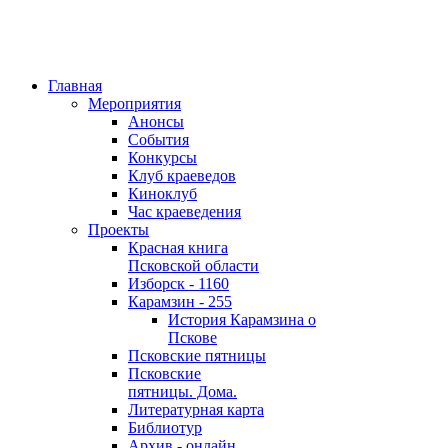
Главная
Мероприятия
Анонсы
События
Конкурсы
Клуб краеведов
Киноклуб
Час краеведения
Проекты
Красная книга
Псковской области
Изборск - 1160
Карамзин - 255
История Карамзина о
Пскове
Псковские пятницы
Псковские
пятницы. Дома.
Литературная карта
Библиотур
Архив - онлайн