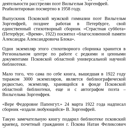
деятельности расстрелян поэт Вильгельм Зоргенфрей.
Реабилитирован посмертно в 1958 году.
Выпускник Псковской мужской гимназии поэт Вильгельм
Зоргенфрей, позднее работая в Петербурге, свой
единственный стихотворный сборник «Страстная суббота»
(Петербург, «Время», 1922) посвятил «благословенной памяти
Александра Александровича Блока».
Один экземпляр этого стихотворного сборника хранится в
Региональном центре по работе с редкими и ценными
документами Псковской областной универсальной научной
библиотеки.
Мало того, что сама по себе книга, вышедшая в 1922 году
тиражом 3000 экземпляров, является библиографической
редкостью, экземпляр, хранящийся в фонде Псковской
областной библиотеки, еще и с автографом поэта –
Вильгельма Зоргенфрея.
«Вере Федоровне Папенгут.» 24 марта 1922 года надписал
сборник «издали любующийся» В. Зоргенфрей.
Такую замечательную книгу подарил библиотеке псковский
краевед, почетный гражданин г. Пскова Натан Феликсович