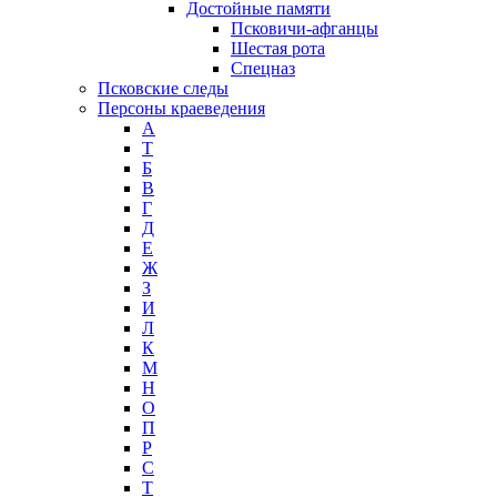
Достойные памяти
Псковичи-афганцы
Шестая рота
Спецназ
Псковские следы
Персоны краеведения
А
T
Б
В
Г
Д
Е
Ж
З
И
Л
К
М
Н
О
П
Р
С
Т