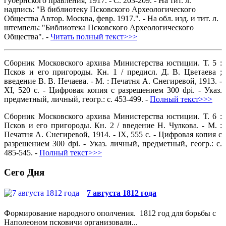
губернского правления, 1917. - С. 203-209. - На тит. л.
надпись: "В библиотеку Псковского Археологического
Общества Автор. Москва, февр. 1917.". - На обл. изд. и тит. л.
штемпель: "Библиотека Псковского Археологического
Общества". -
Читать полный текст>>>
Сборник Московского архива Министерства юстиции. Т. 5 :
Псков и его пригороды. Кн. 1 / предисл. Д. В. Цветаева ;
введение В. В. Нечаева. - М. : Печатня А. Снегиревой, 1913. -
XI, 520 с. - Цифровая копия с разрешением 300 dpi. - Указ.
предметный, личный, геогр.: с. 453-499. -
Полный текст>>>
Сборник Московского архива Министерства юстиции. Т. 6 :
Псков и его пригороды. Кн. 2 / введение Н. Чулкова. - М. :
Печатня А. Снегиревой, 1914. - IX, 555 с. - Цифровая копия с
разрешением 300 dpi. - Указ. личный, предметный, геогр.: с.
485-545. -
Полный текст>>>
Сего Дня
7 августа 1812 года
Формирование народного ополчения. 1812 год для борьбы с
Наполеоном псковичи организовали...