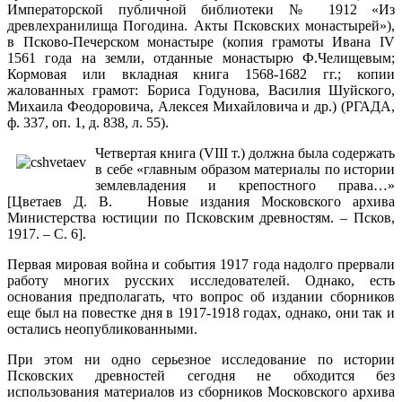
Императорской публичной библиотеки № 1912 «Из
древлехранилища Погодина. Акты Псковских монастырей»),
в Псково-Печерском монастыре (копия грамоты Ивана IV
1561 года на земли, отданные монастырю Ф.Челищевым;
Кормовая или вкладная книга 1568-1682 гг.; копии
жалованных грамот: Бориса Годунова, Василия Шуйского,
Михаила Феодоровича, Алексея Михайловича и др.) (РГАДА,
ф. 337, оп. 1, д. 838, л. 55).
Четвертая книга (VIII т.) должна была содержать
в себе «главным образом материалы по истории
землевладения и крепостного права…»
[Цветаев Д. В. Новые издания Московского архива
Министерства юстиции по Псковским древностям. – Псков,
1917. – С. 6].
Первая мировая война и события 1917 года надолго прервали
работу многих русских исследователей. Однако, есть
основания предполагать, что вопрос об издании сборников
еще был на повестке дня в 1917-1918 годах, однако, они так и
остались неопубликованными.
При этом ни одно серьезное исследование по истории
Псковских древностей сегодня не обходится без
использования материалов из сборников Московского архива