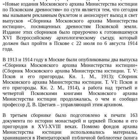
«Новые издания Московского архива Министерства юстиции
по Псковским древностям» по сути является тем, что сегодня
мы называем рекламным буклетом и анонсирует выход в свет
выпусков «Сборника Московского архива Министерства
юстиции», посвященных древностям Псковской земли.
Издание этих сборников было приурочено к готовившемуся
XVI Всероссийскому археологическому съезду, который
должен был пройти в Пскове с 22 июля по 6 августа 1914
года.
В 1913 и 1914 году в Москве были опубликованы два выпуска
«Сборника Московского архива Министерства юстиции»
(Сборник Московского архива Министерства юстиции. Т. V:
Псков и его пригороды. Кн. 1. М., 1913); Сборник
Московского архива Министерства юстиции. Т. VI: Псков и
его пригороды. Кн. 2. М., 1914), а работа над третьей и
четвертой Псковскими книгами Московского архива
Министерства юстиции продолжалась, о чем и сообщал
профессор Д. В. Цветаев – управляющий этим архивом.
В третьем сборнике было подготовлено к печати 163
документа по истории монастырей и церквей Пскова и его
пригородов в XVI-XVIII веках. Помимо фондов архива
Министерства юстиции использовались материалы,
хранившиеся в Императорской публичной библиотеке (книга