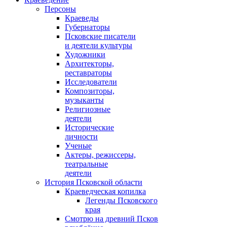
Персоны
Краеведы
Губернаторы
Псковские писатели
и деятели культуры
Художники
Архитекторы,
реставраторы
Исследователи
Композиторы,
музыканты
Религиозные
деятели
Исторические
личности
Ученые
Актеры, режиссеры,
театральные
деятели
История Псковской области
Краеведческая копилка
Легенды Псковского
края
Смотрю на древний Псков