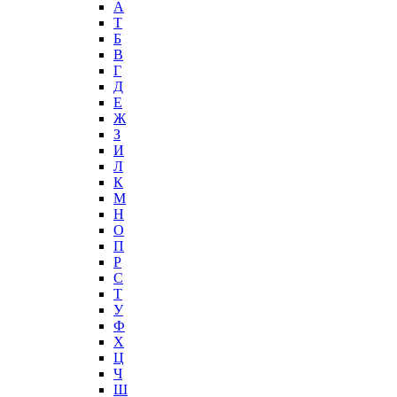
А
T
Б
В
Г
Д
Е
Ж
З
И
Л
К
М
Н
О
П
Р
С
Т
У
Ф
Х
Ц
Ч
Ш