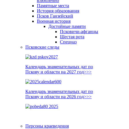
влюблённо
Памятные места
История образования
Псков Ганзейский
Военная история
Достойные памяти
Псковичи-афганцы
Шестая рота
Спецназ
Псковские следы
Календарь знаменательных дат по
Пскову и области на 2027 год>>>
Календарь знаменательных дат по
Пскову и области на 2026 год>>>
Персоны краеведения