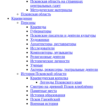
Псковская область на страницах
центральных газет
Методические материалы
Псковская область
Краеведение
Персоны
Краеведы
Губернаторы
Псковские писатели и деятели культуры
Художники
Архитекторы, реставраторы
Исследователи
Композиторы, музыканты
Религиозные деятели
Исторические личности
Ученые
Актеры, режиссеры, театральные деятели
История Псковской области
Краеведческая копилка
Легенды Псковского края
Смотрю на древний Псков влюблённо
Памятные места
История образования
Псков Ганзейский
Военная история