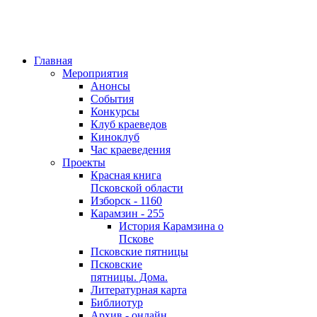
Главная
Мероприятия
Анонсы
События
Конкурсы
Клуб краеведов
Киноклуб
Час краеведения
Проекты
Красная книга
Псковской области
Изборск - 1160
Карамзин - 255
История Карамзина о
Пскове
Псковские пятницы
Псковские
пятницы. Дома.
Литературная карта
Библиотур
Архив - онлайн