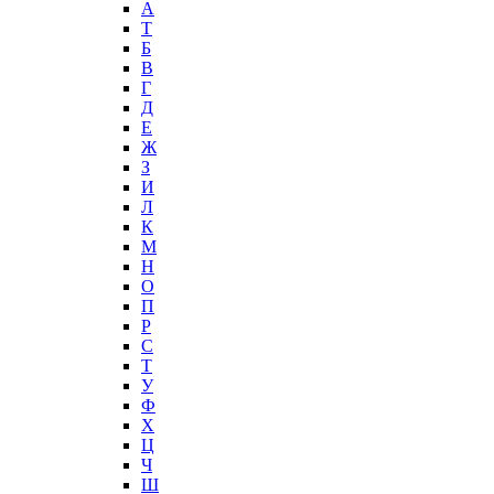
А
T
Б
В
Г
Д
Е
Ж
З
И
Л
К
М
Н
О
П
Р
С
Т
У
Ф
Х
Ц
Ч
Ш