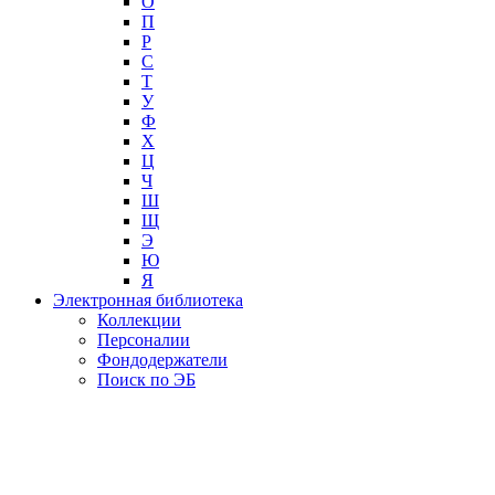
О
П
Р
С
Т
У
Ф
Х
Ц
Ч
Ш
Щ
Э
Ю
Я
Электронная библиотека
Коллекции
Персоналии
Фондодержатели
Поиск по ЭБ