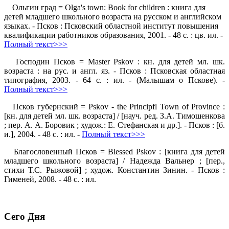
Ольгин град = Olga's town: Book for children : книга для
детей младшего школьного возраста на русском и английском
языках. - Псков : Псковский областной институт повышения
квалификации работников образования, 2001. - 48 с. : цв. ил. -
Полный текст>>>
Господин Псков = Master Pskov : кн. для детей мл. шк.
возраста : на рус. и англ. яз. - Псков : Псковская областная
типография, 2003. - 64 с. : ил. - (Малышам о Пскове). -
Полный текст>>>
Псков губернский = Pskov - the Principfl Town of Province :
[кн. для детей мл. шк. возраста] / [науч. ред. З.А. Тимошенкова
; пер. А. А. Боровик ; худож.: Е. Стефанская и др.]. - Псков : [б.
и.], 2004. - 48 с. : ил. -
Полный текст>>>
Благословенный Псков = Blessed Pskov : [книга для детей
младшего школьного возраста] / Надежда Вальнер ; [пер.,
стихи Т.С. Рыжовой] ; худож. Константин Зинин. - Псков :
Гименей, 2008. - 48 с. : ил.
Сего Дня