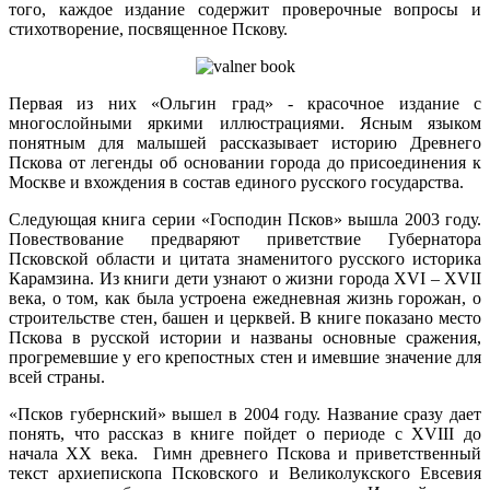
того, каждое издание содержит проверочные вопросы и
стихотворение, посвященное Пскову.
Первая из них «Ольгин град» - красочное издание с
многослойными яркими иллюстрациями. Ясным языком
понятным для малышей рассказывает историю Древнего
Пскова от легенды об основании города до присоединения к
Москве и вхождения в состав единого русского государства.
Следующая книга серии «Господин Псков» вышла 2003 году.
Повествование предваряют приветствие Губернатора
Псковской области и цитата знаменитого русского историка
Карамзина. Из книги дети узнают о жизни города XVI – XVII
века, о том, как была устроена ежедневная жизнь горожан, о
строительстве стен, башен и церквей. В книге показано место
Пскова в русской истории и названы основные сражения,
прогремевшие у его крепостных стен и имевшие значение для
всей страны.
«Псков губернский» вышел в 2004 году. Название сразу дает
понять, что рассказ в книге пойдет о периоде с XVIII до
начала XX века. Гимн древнего Пскова и приветственный
текст архиепископа Псковского и Великолукского Евсевия