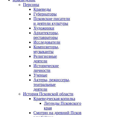
Персоны
Краеведы
Губернаторы
Псковские писатели
и деятели культуры
Художники
Архитекторы,
реставраторы
Исследователи
Композиторы,
музыканты
Религиозные
деятели
Исторические
личности
Ученые
Актеры, режиссеры,
театральные
деятели
История Псковской области
Краеведческая копилка
Легенды Псковского
края
Смотрю на древний Псков