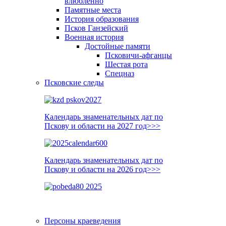
влюблённо
Памятные места
История образования
Псков Ганзейский
Военная история
Достойные памяти
Псковичи-афганцы
Шестая рота
Спецназ
Псковские следы
Календарь знаменательных дат по
Пскову и области на 2027 год>>>
Календарь знаменательных дат по
Пскову и области на 2026 год>>>
Персоны краеведения