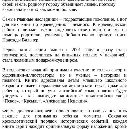
своей земле, родному городу объединяет людей, поэтому
важно знать о них как можно больше.
Самые главные наследники – подрастающее поколение, а вот
для них книг по краеведению - немного. К краеведческой
работе с детьми нужно подходить ответственно и тут на
помощь родителю, учителю, библиотекарю придут книги
Надежды Вальнер.
Первая книга серии вышла в 2001 году и сразу стала
популярной, поселилась на книжных полках у псковичей,
стала желанным подарком-сувениром.
В подготовке изданий принимали участие не только автор и
художники-иллюстраторы, но и ученые – историки и
педагоги. Книги адресованы детям младшего школьного
возраста и имеет параллельный английский текст. Даже для
ребенка, который не учит английский язык, полезно будет
увидеть - как выглядят написанные по-английски слова
«Псков», «Кремль», «Александр Невский».
Форма диалога оживляет повествование, позволяя пояснить
важные для понимания ребенка моменты. Сохраняя
хронологический порядок исторических событий, каждая
книга серии находит оригинальную форму изложения, кроме