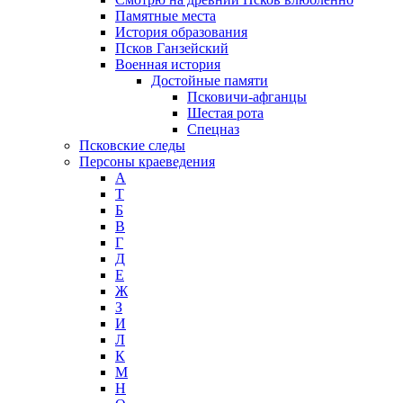
Памятные места
История образования
Псков Ганзейский
Военная история
Достойные памяти
Псковичи-афганцы
Шестая рота
Спецназ
Псковские следы
Персоны краеведения
А
T
Б
В
Г
Д
Е
Ж
З
И
Л
К
М
Н