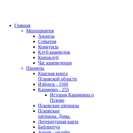
Главная
Мероприятия
Анонсы
События
Конкурсы
Клуб краеведов
Киноклуб
Час краеведения
Проекты
Красная книга
Псковской области
Изборск - 1160
Карамзин - 255
История Карамзина о
Пскове
Псковские пятницы
Псковские
пятницы. Дома.
Литературная карта
Библиотур
Архив - онлайн