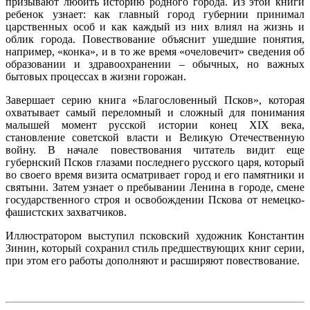
призывают любить историю родного города. Из этой книги
ребенок узнает: как главный город губернии принимал
царственных особ и как каждый из них влиял на жизнь и
облик города. Повествование объяснит ушедшие понятия,
например, «конка», и в то же время «очеловечит» сведения об
образовании и здравоохранении – обычных, но важных
бытовых процессах в жизни горожан.
Завершает серию книга «Благословенный Псков», которая
охватывает самый переломный и сложный для понимания
малышей момент русской истории конец XIX века,
становление советской власти и Великую Отечественную
войну. В начале повествования читатель видит еще
губернский Псков глазами последнего русского царя, который
во своего время визита осматривает город и его памятники и
святыни. Затем узнает о пребывании Ленина в городе, смене
государственного строя и освобождении Пскова от немецко-
фашистских захватчиков.
Иллюстратором выступил псковский художник Константин
Зинин, который сохранил стиль предшествующих книг серии,
при этом его работы дополняют и расширяют повествование.