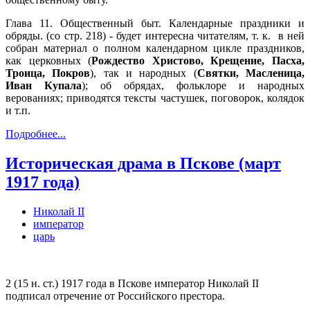
Глава 11. Общественный быт. Календарные праздники и
обряды. (со стр. 218) - будет интересна читателям, т. к. в ней
собран материал о полном календарном цикле праздников,
как церковных (
Рождество Христово, Крещение, Пасха,
Троица, Покров
), так и народных (
Святки, Масленица,
Иван Купала
); об обрядах, фольклоре и народных
верованиях; приводятся тексты частушек, поговорок, колядок
и т.п.
Подробнее...
Историческая драма в Пскове (март
1917 года)
Николай II
император
царь
2 (15 н. ст.) 1917 года в Пскове император Николай II
подписал отречение от Российского престора.