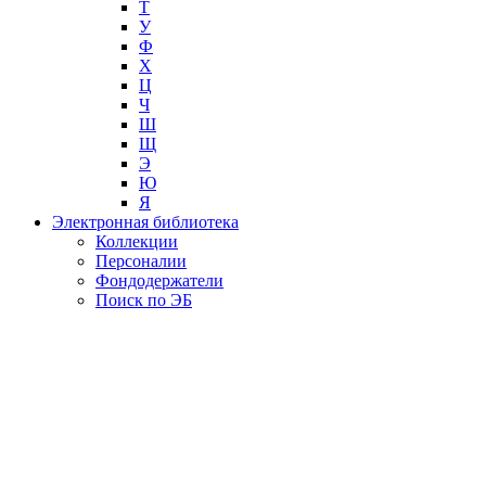
Т
У
Ф
Х
Ц
Ч
Ш
Щ
Э
Ю
Я
Электронная библиотека
Коллекции
Персоналии
Фондодержатели
Поиск по ЭБ