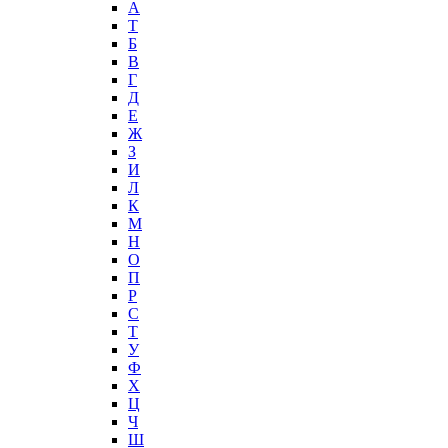
А
T
Б
В
Г
Д
Е
Ж
З
И
Л
К
М
Н
О
П
Р
С
Т
У
Ф
Х
Ц
Ч
Ш