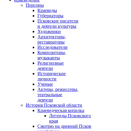
Персоны
Краеведы
Губернаторы
Псковские писатели
и деятели культуры
Художники
Архитекторы,
реставраторы
Исследователи
Композиторы,
музыканты
Религиозные
деятели
Исторические
личности
Ученые
Актеры, режиссеры,
театральные
деятели
История Псковской области
Краеведческая копилка
Легенды Псковского
края
Смотрю на древний Псков