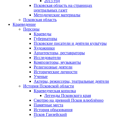
2015 год
Псковская область на страницах
центральных газет
Методические материалы
Псковская область
Краеведение
Персоны
Краеведы
Губернаторы
Псковские писатели и деятели культуры
Художники
Архитекторы, реставраторы
Исследователи
Композиторы, музыканты
Религиозные деятели
Исторические личности
Ученые
Актеры, режиссеры, театральные деятели
История Псковской области
Краеведческая копилка
Легенды Псковского края
Смотрю на древний Псков влюблённо
Памятные места
История образования
Псков Ганзейский