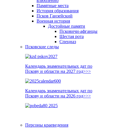
влюблённо
Памятные места
История образования
Псков Ганзейский
Военная история
Достойные памяти
Псковичи-афганцы
Шестая рота
Спецназ
Псковские следы
Календарь знаменательных дат по
Пскову и области на 2027 год>>>
Календарь знаменательных дат по
Пскову и области на 2026 год>>>
Персоны краеведения