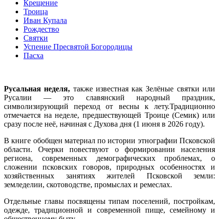
Крещение
Троица
Иван Купала
Рождество
Святки
Успение Пресвятой Богородицы
Пасха
Русальная неделя,
также известная как Зелёные святки или
Русалии — это славянский народный праздник,
символизирующий переход от весны к лету.Традиционно
отмечается на неделе, предшествующей Троице (Семик) или
сразу после неё, начиная с Духова дня (1 июня в 2026 году).
В книге обобщен материал по истории этнографии Псковской
области. Очерки повествуют о формировании населения
региона, современных демографических проблемах, о
сложении псковских говоров, природных особенностях и
хозяйственных занятиях жителей Псковской земли:
земледелии, скотоводстве, промыслах и ремеслах.
Отдельные главы посвящены типам поселений, постройкам,
одежде, традиционной и современной пище, семейному и
общественному быту.