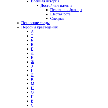
Военная история
Достойные памяти
Псковичи-афганцы
Шестая рота
Спецназ
Псковские следы
Персоны краеведения
А
T
Б
В
Г
Д
Е
Ж
З
И
Л
К
М
Н
О
П
Р
С