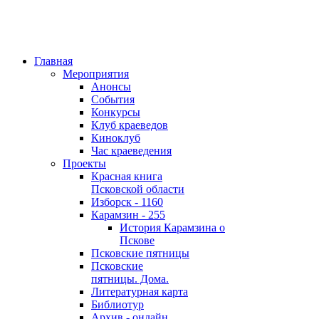
Главная
Мероприятия
Анонсы
События
Конкурсы
Клуб краеведов
Киноклуб
Час краеведения
Проекты
Красная книга
Псковской области
Изборск - 1160
Карамзин - 255
История Карамзина о
Пскове
Псковские пятницы
Псковские
пятницы. Дома.
Литературная карта
Библиотур
Архив - онлайн