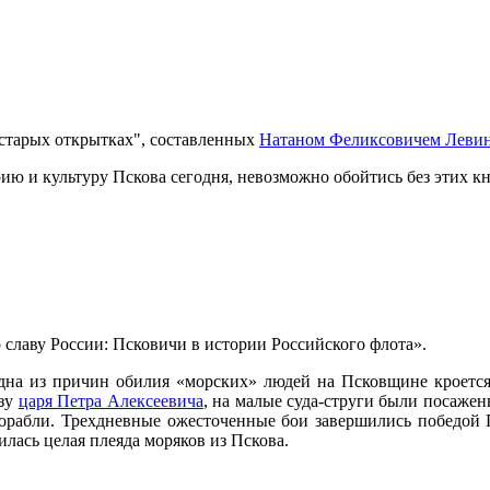
 старых открытках", составленных
Натаном Феликсовичем Леви
ию и культуру Пскова сегодня, невозможно обойтись без этих кн
славу России: Псковичи в истории Российского флота».
на из причин обилия «морских» людей на Псковщине кроется 
азу
царя Петра Алексеевича
, на малые суда-струги были посажен
корабли. Трехдневные ожесточенные бои завершились победой
лась целая плеяда моряков из Пскова.