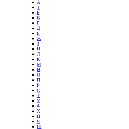
А
T
Б
В
Г
Д
Е
Ж
З
И
Л
К
М
Н
О
П
Р
С
Т
У
Ф
Х
Ц
Ч
Ш