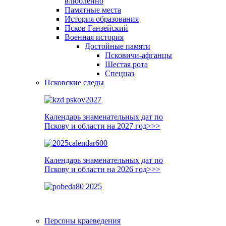
влюблённо
Памятные места
История образования
Псков Ганзейский
Военная история
Достойные памяти
Псковичи-афганцы
Шестая рота
Спецназ
Псковские следы
Календарь знаменательных дат по
Пскову и области на 2027 год>>>
Календарь знаменательных дат по
Пскову и области на 2026 год>>>
Персоны краеведения