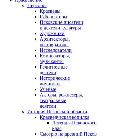
Персоны
Краеведы
Губернаторы
Псковские писатели
и деятели культуры
Художники
Архитекторы,
реставраторы
Исследователи
Композиторы,
музыканты
Религиозные
деятели
Исторические
личности
Ученые
Актеры, режиссеры,
театральные
деятели
История Псковской области
Краеведческая копилка
Легенды Псковского
края
Смотрю на древний Псков