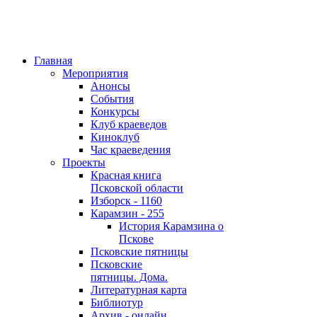
Главная
Мероприятия
Анонсы
События
Конкурсы
Клуб краеведов
Киноклуб
Час краеведения
Проекты
Красная книга
Псковской области
Изборск - 1160
Карамзин - 255
История Карамзина о
Пскове
Псковские пятницы
Псковские
пятницы. Дома.
Литературная карта
Библиотур
Архив - онлайн