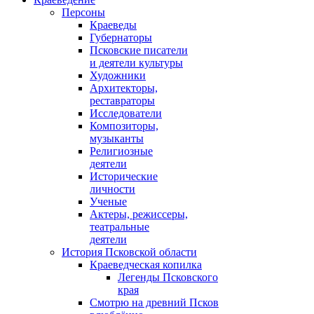
Персоны
Краеведы
Губернаторы
Псковские писатели
и деятели культуры
Художники
Архитекторы,
реставраторы
Исследователи
Композиторы,
музыканты
Религиозные
деятели
Исторические
личности
Ученые
Актеры, режиссеры,
театральные
деятели
История Псковской области
Краеведческая копилка
Легенды Псковского
края
Смотрю на древний Псков