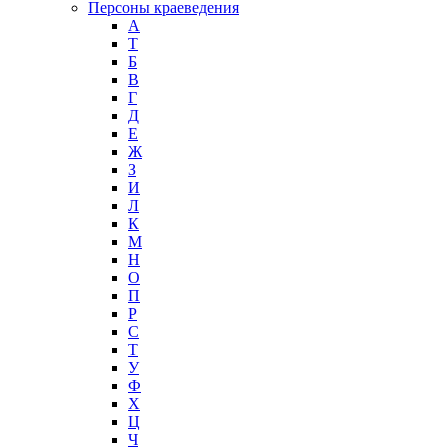
Персоны краеведения
А
T
Б
В
Г
Д
Е
Ж
З
И
Л
К
М
Н
О
П
Р
С
Т
У
Ф
Х
Ц
Ч