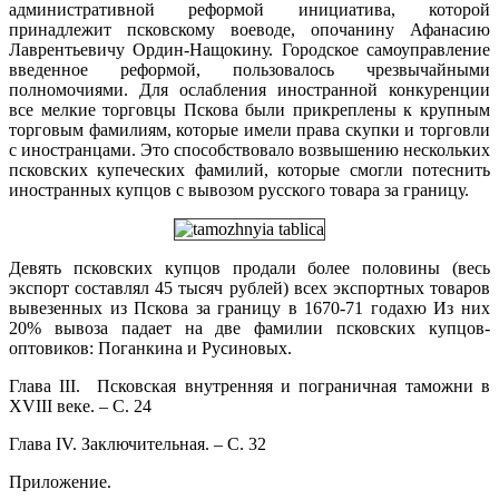
административной реформой инициатива, которой
принадлежит псковскому воеводе, опочанину Афанасию
Лаврентьевичу Ордин-Нащокину. Городское самоуправление
введенное реформой, пользовалось чрезвычайными
полномочиями. Для ослабления иностранной конкуренции
все мелкие торговцы Пскова были прикреплены к крупным
торговым фамилиям, которые имели права скупки и торговли
с иностранцами. Это способствовало возвышению нескольких
псковских купеческих фамилий, которые смогли потеснить
иностранных купцов с вывозом русского товара за границу.
Девять псковских купцов продали более половины (весь
экспорт составлял 45 тысяч рублей) всех экспортных товаров
вывезенных из Пскова за границу в 1670-71 годахю Из них
20% вывоза падает на две фамилии псковских купцов-
оптовиков: Поганкина и Русиновых.
Глава III. Псковская внутренняя и пограничная таможни в
XVIII веке. – С. 24
Глава IV. Заключительная. – С. 32
Приложение.