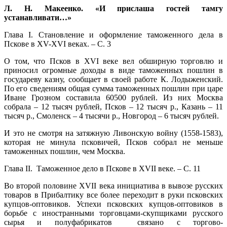
Л. Н. Макеенко. «И прислаша гостей тамгу
устанавливати…»
Глава I. Становление и оформление таможенного дела в
Пскове в XV-XVI веках. – С. 3
О том, что Псков в XVI веке вел обширную торговлю и
приносил огромные доходы в виде таможенных пошлин в
государеву казну, сообщает в своей работе К. Лодыженский.
По его сведениям общая сумма таможенных пошлин при царе
Иване Грозном составила 60500 рублей. Из них Москва
собрала – 12 тысяч рублей, Псков – 12 тысяч р., Казань – 11
тысяч р., Смоленск – 4 тысячи р., Новгород – 6 тысяч рублей.
И это не смотря на затяжную Ливонскую войну (1558-1583),
которая не минула псковичей, Псков собрал не меньше
таможенных пошлин, чем Москва.
Глава II. Таможенное дело в Пскове в XVII веке. – С. 11
Во второй половине XVII века инициатива в вывозе русских
товаров в Прибалтику все более переходит в руки псковских
купцов-оптовиков. Успехи псковских купцов-оптовиков в
борьбе с иностранными торговцами-скупщиками русского
сырья и полуфабрикатов связано с торгово-