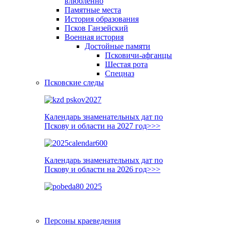
влюблённо
Памятные места
История образования
Псков Ганзейский
Военная история
Достойные памяти
Псковичи-афганцы
Шестая рота
Спецназ
Псковские следы
Календарь знаменательных дат по
Пскову и области на 2027 год>>>
Календарь знаменательных дат по
Пскову и области на 2026 год>>>
Персоны краеведения