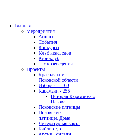
Главная
Мероприятия
Анонсы
События
Конкурсы
Клуб краеведов
Киноклуб
Час краеведения
Проекты
Красная книга
Псковской области
Изборск - 1160
Карамзин - 255
История Карамзина о
Пскове
Псковские пятницы
Псковские
пятницы. Дома.
Литературная карта
Библиотур
Архив - онлайн