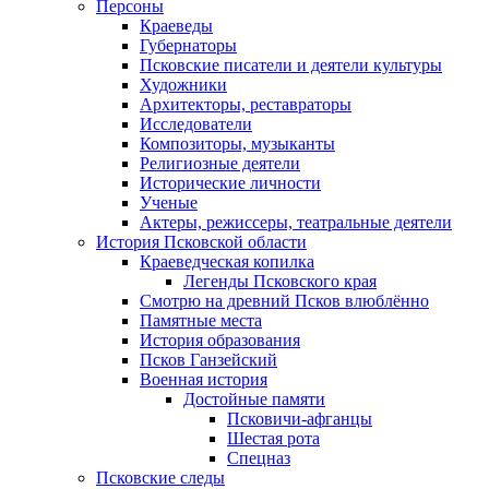
Персоны
Краеведы
Губернаторы
Псковские писатели и деятели культуры
Художники
Архитекторы, реставраторы
Исследователи
Композиторы, музыканты
Религиозные деятели
Исторические личности
Ученые
Актеры, режиссеры, театральные деятели
История Псковской области
Краеведческая копилка
Легенды Псковского края
Смотрю на древний Псков влюблённо
Памятные места
История образования
Псков Ганзейский
Военная история
Достойные памяти
Псковичи-афганцы
Шестая рота
Спецназ
Псковские следы