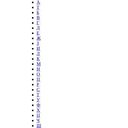
А
T
Б
В
Г
Д
Е
Ж
З
И
Л
К
М
Н
О
П
Р
С
Т
У
Ф
Х
Ц
Ч
Ш