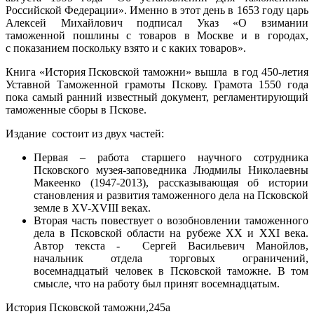
Российской Федерации». Именно в этот день в 1653 году царь
Алексей Михайлович подписал Указ «О взимании
таможенной пошлины с товаров в Москве и в городах,
с показанием поскольку взято и с каких товаров».
Книга «История Псковской таможни» вышла в год 450-летия
Уставной Таможенной грамоты Пскову. Грамота 1550 года
пока самый ранний известный документ, регламентирующий
таможенные сборы в Пскове.
Издание состоит из двух частей:
Первая – работа старшего научного сотрудника
Псковского музея-заповедника Людмилы Николаевны
Макеенко (1947-2013), рассказывающая об истории
становления и развития таможенного дела на Псковской
земле в XV-XVIII веках.
Вторая часть повествует о возобновлении таможенного
дела в Псковской области на рубеже XX и XXI века.
Автор текста - Сергей Васильевич Манойлов,
начальник отдела торговых ограничений,
восемнадцатый человек в Псковской таможне. В том
смысле, что на работу был принят восемнадцатым.
История Псковской таможни,245a