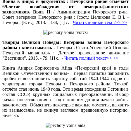
Война в лицах и документах : Печорский район отмечает
69-летие освобождения от немецко-фашистских
захватчиков. Вып. II
/ Администрация Печорского р-на,
Совет ветеранов Печорского р-на ; [сост.: Целикова Е. В.]. -
Печоры : [Б. и.], 2013. - 134, [1] с. -
Читать полный текст>> >>
Творцы Великой Победы: Ветераны войны Печорского
района : книга памяти.
- Печоры : Свято-Успенский Псково-
Печерский монастырь : Детское православное движение
"Вестники", 2015. - 79, [1] с. -
Читать полный текст>> >>
Книга Андрея Борисовича Айда «Печорский край в годы
Великой Отечественной войны» - первая попытка заполнить
пробел и восстановить картину событий 1940-1944 годов на
территории города Печоры и Печорского района. Точкой
отсчёта стал июнь 1940 года. Это время вхождения Эстонии в
состав СССР, крупных социальных преобразований. Выбор
начала повествования за год с лишним до дня начала войны
закономерен. Объяснить некоторые важные моменты, выявить
их взаимосвязь, не окинув взглядом предвоенную историю,
нелегко.