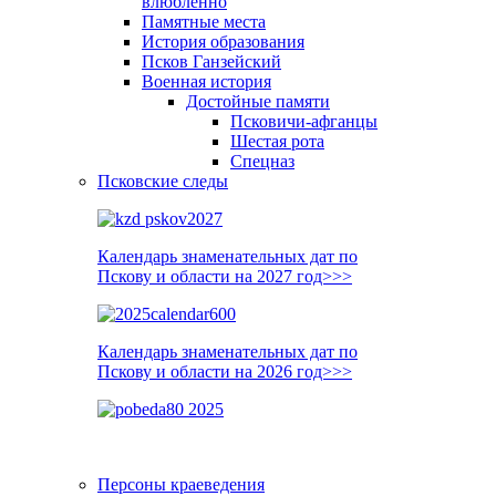
влюблённо
Памятные места
История образования
Псков Ганзейский
Военная история
Достойные памяти
Псковичи-афганцы
Шестая рота
Спецназ
Псковские следы
Календарь знаменательных дат по
Пскову и области на 2027 год>>>
Календарь знаменательных дат по
Пскову и области на 2026 год>>>
Персоны краеведения