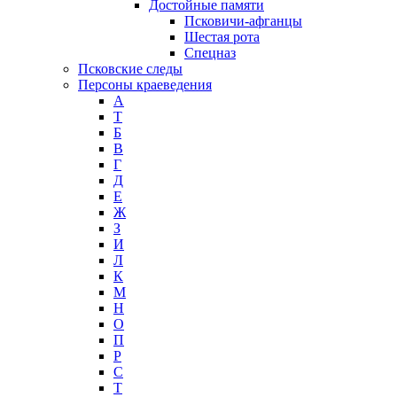
Достойные памяти
Псковичи-афганцы
Шестая рота
Спецназ
Псковские следы
Персоны краеведения
А
T
Б
В
Г
Д
Е
Ж
З
И
Л
К
М
Н
О
П
Р
С
Т