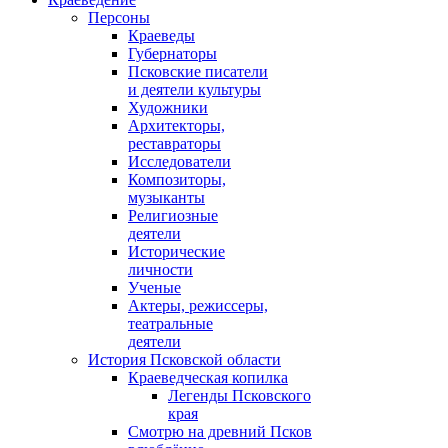
Персоны
Краеведы
Губернаторы
Псковские писатели
и деятели культуры
Художники
Архитекторы,
реставраторы
Исследователи
Композиторы,
музыканты
Религиозные
деятели
Исторические
личности
Ученые
Актеры, режиссеры,
театральные
деятели
История Псковской области
Краеведческая копилка
Легенды Псковского
края
Смотрю на древний Псков