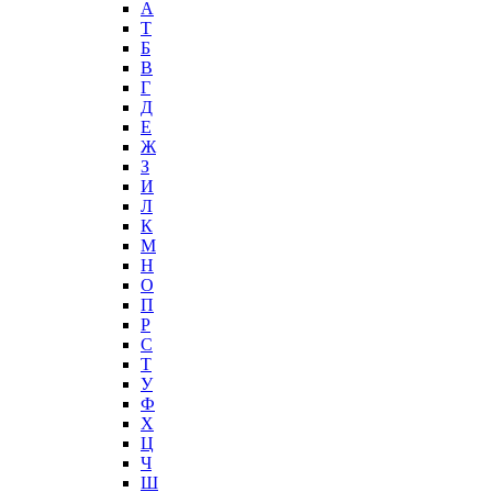
А
T
Б
В
Г
Д
Е
Ж
З
И
Л
К
М
Н
О
П
Р
С
Т
У
Ф
Х
Ц
Ч
Ш