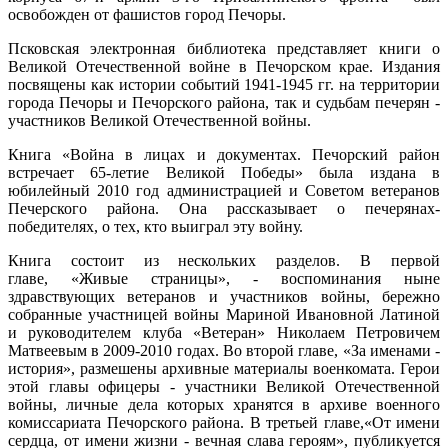
освобожден от фашистов город Печоры.
Псковская электронная библиотека представляет книги о
Великой Отечественной войне в Печорском крае. Издания
посвящены как истории событий 1941-1945 гг. на территории
города Печоры и Печорского района, так и судьбам печерян -
участников Великой Отечественной войны.
Книга «Война в лицах и документах. Печорский район
встречает 65-летие Великой Победы» была издана в
юбилейный 2010 год администрацией и Советом ветеранов
Печерского района. Она рассказывает о печерянах-
победителях, о тех, кто выиграл эту войну.
Книга состоит из нескольких разделов. В первой
главе, «Живые страницы», - воспоминания ныне
здравствующих ветеранов и участников войны, бережно
собранные участницей войны Мариной Ивановной Латиной
и руководителем клуба «Ветеран» Николаем Петровичем
Матвеевым в 2009-2010 годах. Во второй главе, «За именами -
история», размешены архивные материалы военкомата. Герои
этой главы офицеры - участники Великой Отечественной
войны, личные дела которых хранятся в архиве военного
комиссариата Печорского района. В третьей главе,«От имени
сердца, от имени жизни - вечная слава героям», публикуется