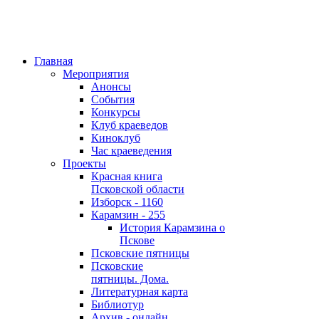
Главная
Мероприятия
Анонсы
События
Конкурсы
Клуб краеведов
Киноклуб
Час краеведения
Проекты
Красная книга
Псковской области
Изборск - 1160
Карамзин - 255
История Карамзина о
Пскове
Псковские пятницы
Псковские
пятницы. Дома.
Литературная карта
Библиотур
Архив - онлайн