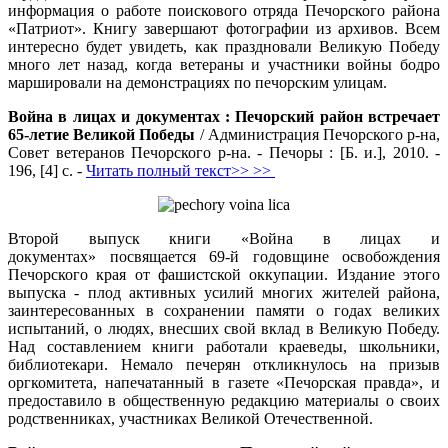
информация о работе поискового отряда Печорского района
«Патриот». Книгу завершают фотографии из архивов. Всем
интересно будет увидеть, как праздновали Великую Победу
много лет назад, когда ветераны и участники войны бодро
маршировали на демонстрациях по печорским улицам.
Война в лицах и документах : Печорский район встречает
65-летие Великой Победы
/ Администрация Печорского р-на,
Совет ветеранов Печорского р-на. - Печоры : [Б. и.], 2010. -
196, [4] с. -
Читать полный текст>> >>
Второй выпуск книги «Война в лицах и
документах» посвящается 69-й годовщине освобождения
Печорского края от фашистской оккупации. Издание этого
выпуска - плод активных усилий многих жителей района,
заинтересованных в сохранении памяти о годах великих
испытаний, о людях, внесших свой вклад в Великую Победу.
Над составлением книги работали краеведы, школьники,
библиотекари. Немало печерян откликнулось на призыв
оргкомитета, напечатанный в газете «Печорская правда», и
предоставило в общественную редакцию материалы о своих
родственниках, участниках Великой Отечественной.