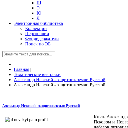
Щ
Э
Ю
Я
Электронная библиотека
Коллекции
Персоналии
Фондодержатели
Поиск по ЭБ
Главная
|
Тематические выставки
|
Александр Невский - защитник земли Русской
|
Александр Невский - защитник земли Русской
Александр Невский - защитник земли Русской
Князь Александр
Псковом и Новго
набегов литовце