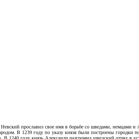
 Невский прославил свое имя в борьбе со шведами, немцами и 
родом. В 1239 году по указу князя были построены городки п
в. В 1240 году князь Александр разгромил шведский отряд в у