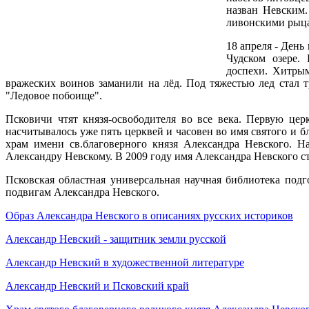
назван Невским
ливонскими рыца
18 апреля - Ден
Чудском озере.
доспехи. Хитрым
вражеских воинов заманили на лёд. Под тяжестью лед стал т
"Ледовое побоище".
Псковичи чтят князя-освободителя во все века. Первую церк
насчитывалось уже пять церквей и часовен во имя святого и 
храм имени св.благоверного князя Александра Невского. Н
Александру Невскому. В 2009 году имя Александра Невского с
Псковская областная универсальная научная библиотека под
подвигам Александра Невского.
Образ Александра Невского в описаниях русских историков
Александр Невский - защитник земли русской
Александр Невский в художественной литературе
Александр Невский и Псковский край