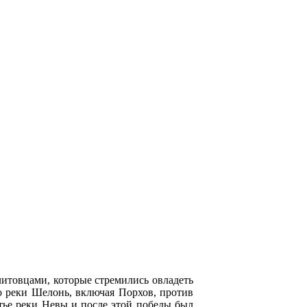
литовцами, которые стремились овладеть
о реки Шелонь, включая Порхов, против
стье реки Невы и после этой победы был