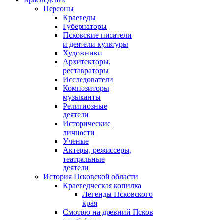
Персоны
Краеведы
Губернаторы
Псковские писатели
и деятели культуры
Художники
Архитекторы,
реставраторы
Исследователи
Композиторы,
музыканты
Религиозные
деятели
Исторические
личности
Ученые
Актеры, режиссеры,
театральные
деятели
История Псковской области
Краеведческая копилка
Легенды Псковского
края
Смотрю на древний Псков