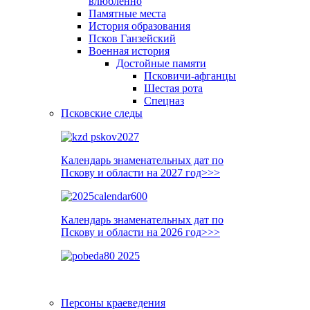
влюблённо
Памятные места
История образования
Псков Ганзейский
Военная история
Достойные памяти
Псковичи-афганцы
Шестая рота
Спецназ
Псковские следы
Календарь знаменательных дат по
Пскову и области на 2027 год>>>
Календарь знаменательных дат по
Пскову и области на 2026 год>>>
Персоны краеведения