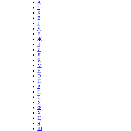
А
T
Б
В
Г
Д
Е
Ж
З
И
Л
К
М
Н
О
П
Р
С
Т
У
Ф
Х
Ц
Ч
Ш