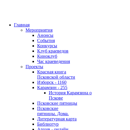
Главная
Мероприятия
Анонсы
События
Конкурсы
Клуб краеведов
Киноклуб
Час краеведения
Проекты
Красная книга
Псковской области
Изборск - 1160
Карамзин - 255
История Карамзина о
Пскове
Псковские пятницы
Псковские
пятницы. Дома.
Литературная карта
Библиотур
Архив - онлайн