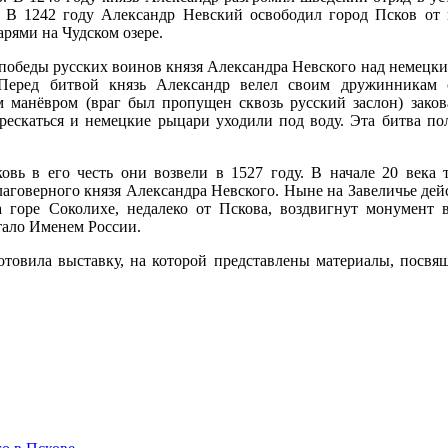
. В 1242 году Александр Невский освободил город Псков от
рями на Чудском озере.
ь победы русских воинов князя Александра Невского над немецк
 Перед битвой князь Александр велел своим дружинникам 
 манёвром (враг был пропущен сквозь русский заслон) зако
рескаться и немецкие рыцари уходили под воду. Эта битва по
овь в его честь они возвели в 1527 году. В начале 20 века 
благоверного князя Александра Невского. Ныне на Завеличье де
а горе Соколихе, недалеко от Пскова, воздвигнут монумент
тало Именем России.
готовила выставку, на которой представлены материалы, посв