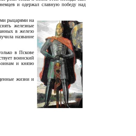
 немцев и одержал славную победу над
ими рыцарями на
снять железные
ванных в железо
лучила название
только в Пскове
йствует воинский
 воинам и князю
ященные жизни и