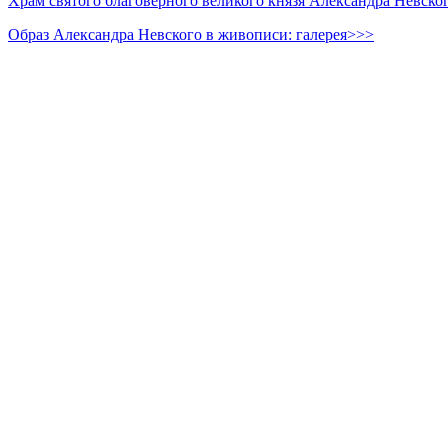
Храм святого благоверного великого князя Александра Невско
Образ Александра Невского в живописи: галерея>>>