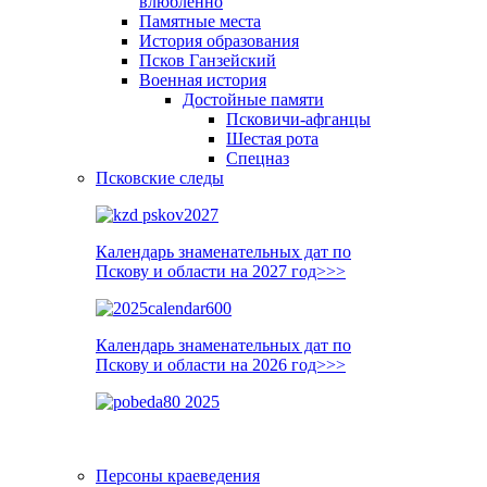
влюблённо
Памятные места
История образования
Псков Ганзейский
Военная история
Достойные памяти
Псковичи-афганцы
Шестая рота
Спецназ
Псковские следы
Календарь знаменательных дат по
Пскову и области на 2027 год>>>
Календарь знаменательных дат по
Пскову и области на 2026 год>>>
Персоны краеведения