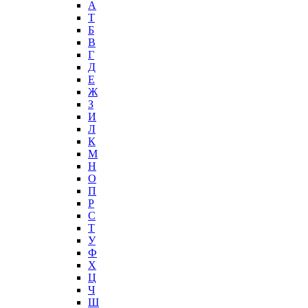
А
T
Б
В
Г
Д
Е
Ж
З
И
Л
К
М
Н
О
П
Р
С
Т
У
Ф
Х
Ц
Ч
Ш