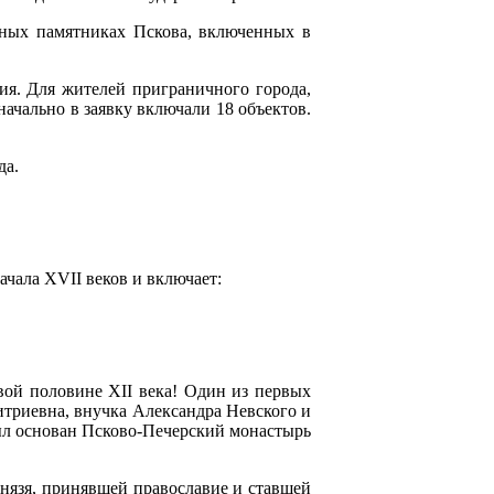
урных памятниках Пскова, включенных в
ия. Для жителей приграничного города,
ачально в заявку включали 18 объектов.
да.
ачала XVII веков и включает:
вой половине XII века! Один из первых
итриевна, внучка Александра Невского и
был основан Псково-Печерский монастырь
князя, принявшей православие и ставшей