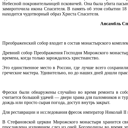
Небесной покровительницей псковичей. Она была убита пасынк
замироточила икона Спасителя. В память об этом событии 18
находится чудотворный образ Христа Спасителя.
Ансамбль Сп
Преображенский собор входит в состав монастырского комплекс
Древний собор Преображения Господня Мирожского монастыря 
времена, когда только зарождалось христианство.
Это единственное место в России, где лучше всего сохранил
греческие мастера. Удивительно, но до наших дней дошли прак
Фрески были обнаружены случайно во время ремонта в собо
считается большой удачей — двери храма для паломников и ту
дождь или просто сырая погода, доступ внутрь закрыт.
Для реставрации и исследования фресок император Николай II
В Стефановской церкви Мирожского монастыря хранится св
прославлена излиянием слез из очей Богородицы во время эп