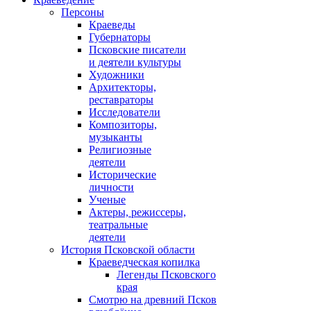
Персоны
Краеведы
Губернаторы
Псковские писатели
и деятели культуры
Художники
Архитекторы,
реставраторы
Исследователи
Композиторы,
музыканты
Религиозные
деятели
Исторические
личности
Ученые
Актеры, режиссеры,
театральные
деятели
История Псковской области
Краеведческая копилка
Легенды Псковского
края
Смотрю на древний Псков