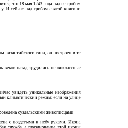
ся, что 18 мая 1243 года над ее гробом
у. И сейчас над гробом святой княгини
 византийского типа, он построен в те
ь веков назад трудились первоклассные
ейчас увидеть уникальные изображения
бый климатический режим: если на улице
проведена суздальскими живописцами.
ена с воздетыми к небу руками. Икона
бая служба, а празднование этой иконы