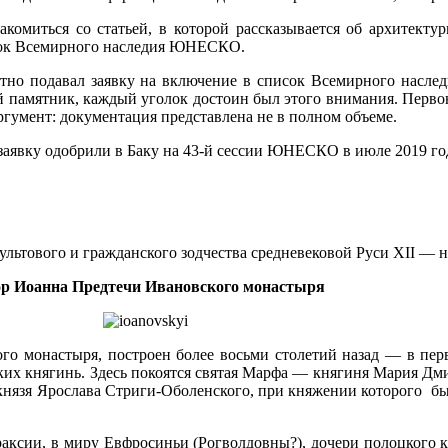
акомиться со статьей, в которой рассказывается об архитект
сок Всемирного наследия ЮНЕСКО.
тно подавал заявку на включение в список Всемирного наслед
 памятник, каждый уголок достоин был этого внимания. Первон
Аргумент: документация представлена не в полном объеме.
заявку одобрили в Баку на 43-й сессии ЮНЕСКО в июле 2019 го
ультового и гражданского зодчества средневековой Руси XII — н
р Иоанна Предтечи Ивановского монастыря
го монастыря, построен более восьми столетий назад — в пер
ких княгинь. Здесь покоятся святая Марфа — княгиня Мария Дм
н князя Ярослава Стриги-Оболенского, при княжении которого 
раксии, в миру Евфросиньи (Рогволдовны?), дочери полоцкого 