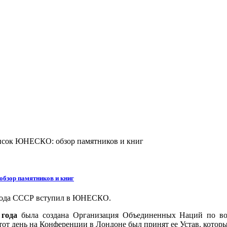
писок ЮНЕСКО: обзор памятников и книг
бзор памятников и книг
года СССР вступил в ЮНЕСКО.
 года
была создана Организация Объединенных Наций по воп
этот день на Конференции в Лондоне был принят ее Устав, котор