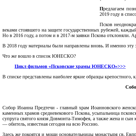
П
редлагаем позн
2019 году в спи
Псков неоднокра
веками стоявшего на защите государственных рубежей, каждый
Но в 2016 году, а потом и в 2017-м заявки Пскова отклоняли. 
В 2018 году материалы были направлены вновь. И именно эту 
Что же вошло в список ЮНЕСКО?
Цикл фильмов «Псковские храмы ЮНЕСКО»>>>
В списке представлены наиболее яркие образцы крепостного, к
Собо
Собор Иоанна Предтечи - главный храм Иоанновского женско
каменных храмов средневекового Пскова, усыпальница псковс
супруга святого князя Довмонта-Тимофея, а также жена и сы
— обитель, известная сегодня на всю Россию.
Здесь же покоятся и мощи основательницы монастыря св. Евп