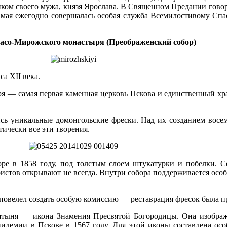
ом своего мужа, князя Ярослава. В Священном Предании говорит
 мая ежегодно совершалась особая служба Всемилостивому Спас
асо-Мирожского монастыря (Преображенский собор)
а XII века.
— самая первая каменная церковь Пскова и единственный храм
ись уникальные домонгольские фрески. Над их созданием восем
тически все эти творения.
ре в 1858 году, под толстым слоем штукатурки и побелки. С
ристов открывают не всегда. Внутри собора поддерживается осо
 повелел создать особую комиссию — реставрация фресок была 
ятыня — икона Знамения Пресвятой Богородицы. Она изображ
идемии в Пскове в 1567 году. Для этой иконы составлена осо