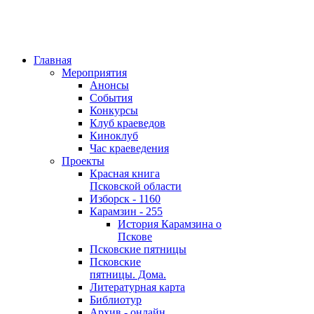
Главная
Мероприятия
Анонсы
События
Конкурсы
Клуб краеведов
Киноклуб
Час краеведения
Проекты
Красная книга
Псковской области
Изборск - 1160
Карамзин - 255
История Карамзина о
Пскове
Псковские пятницы
Псковские
пятницы. Дома.
Литературная карта
Библиотур
Архив - онлайн