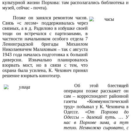
культурной жизни Порхова: там располагались библиотека и
музей, сейчас - почта).
Позже он занялся ремонтом часов.
Связь «с лесом» поддерживалась через
связных, а в д. Радилово в избушке своей
тещи он встречался с партизанами, в
частности начальником особого отдела 7
Ленинградской бригады Михаилом
Николаевичем Малаховым – так с августа
1943 года началась подготовка к большой
диверсии. Изначально планировалось
взорвать мост, но в связи с тем, что
охрана была усилена, К. Чехович принял
решение взорвать кинотеатр.
Об этой блестящей
операции позже расскажет он
сам – корреспондент районной
газеты «Коммунистический
труд» побывал у К. Чеховича в
Одессе. «
От Порхова до
Одессы – далекий путь. … У
нас в Порхове зима, а тут
тепло. Немножко сыровато, с