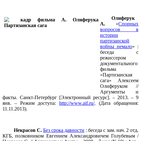
Олиферук
А.
«
Спорных
вопросов в
истории
партизанской
войны немало
» :
беседа с
режиссером
документального
фильма
«Партизанская
сага» Алексеем
Олиферуком //
Аргументы и
факты. Санкт-Петербург [Электронный ресурс]. – 2013. – 9
янв. – Режим доступа:
http://www.aif.ru/
. (Дата обращения:
11.11.2013).
Некрасов С.
Без срока давности
: беседа с зам. нач. 2 отд.
КГБ, полковником Евгением Александровичем Голубевым /