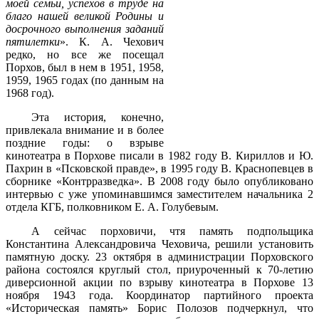
моей семьи, успехов в труде на
благо нашей великой Родины и
досрочного выполнения заданий
пятилетки
». К. А. Чехович
редко, но все же посещал
Порхов, был в нем в 1951, 1958,
1959, 1965 годах (по данным на
1968 год).
Эта история, конечно,
привлекала внимание и в более
поздние годы: о взрыве
кинотеатра в Порхове писали в 1982 году В. Кириллов и Ю.
Пахрин в «Псковской правде», в 1995 году В. Краснопевцев в
сборнике «Контрразведка». В 2008 году было опубликовано
интервью с уже упоминавшимся заместителем начальника 2
отдела КГБ, полковником Е. А. Голубевым.
А сейчас порховичи, чтя память подпольщика
Константина Александровича Чеховича, решили установить
памятную доску. 23 октября в администрации Порховского
района состоялся круглый стол, приуроченный к 70-летию
диверсионной акции по взрыву кинотеатра в Порхове 13
ноября 1943 года. Координатор партийного проекта
«Историческая память» Борис Полозов подчеркнул, что