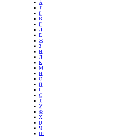
А
T
Б
В
Г
Д
Е
Ж
З
И
Л
К
М
Н
О
П
Р
С
Т
У
Ф
Х
Ц
Ч
Ш