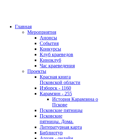
Главная
Мероприятия
Анонсы
События
Конкурсы
Клуб краеведов
Киноклуб
Час краеведения
Проекты
Красная книга
Псковской области
Изборск - 1160
Карамзин - 255
История Карамзина о
Пскове
Псковские пятницы
Псковские
пятницы. Дома.
Литературная карта
Библиотур
Архив - онлайн