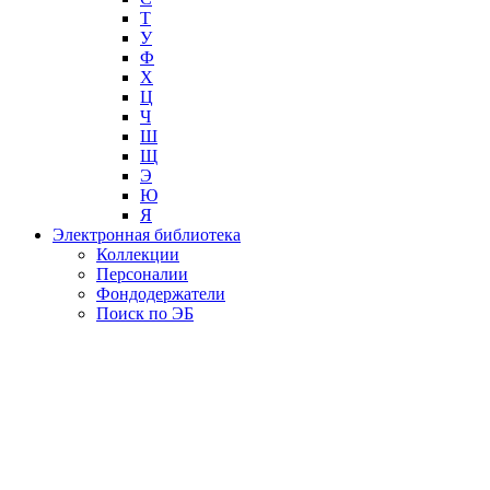
Т
У
Ф
Х
Ц
Ч
Ш
Щ
Э
Ю
Я
Электронная библиотека
Коллекции
Персоналии
Фондодержатели
Поиск по ЭБ