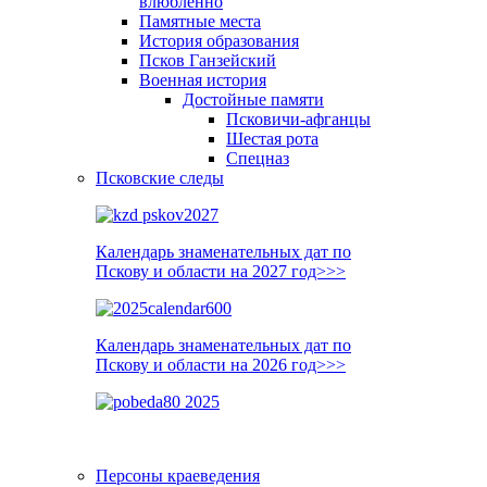
влюблённо
Памятные места
История образования
Псков Ганзейский
Военная история
Достойные памяти
Псковичи-афганцы
Шестая рота
Спецназ
Псковские следы
Календарь знаменательных дат по
Пскову и области на 2027 год>>>
Календарь знаменательных дат по
Пскову и области на 2026 год>>>
Персоны краеведения