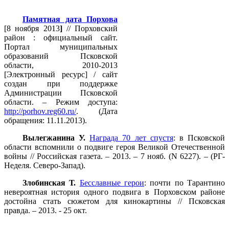
Памятная дата Порхова
[8 ноября 2013
]
// Порховский
район : официальный сайт.
Портал муниципальных
образований Псковской
области, 2010-2013
[Электронный ресурс] / сайт
создан при поддержке
Администрации Псковской
области. – Режим доступа:
http://porhov.reg60.ru/
. (Дата
обращения: 11.11.2013).
Вылегжанина У.
Награда 70 лет спустя
: в Псковской
области вспомнили о подвиге героя Великой Отечественной
войны // Российская газета. – 2013. – 7 нояб. (N 6227). – (РГ-
Неделя. Северо-Запад).
Злобинская Т.
Бесславные герои
: почти по Тарантино
невероятная история одного подвига в Порховском районе
достойна стать сюжетом для кинокартины // Псковская
правда. – 2013. - 25 окт.