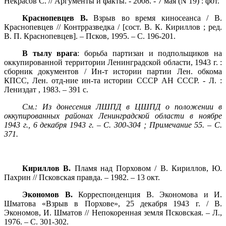
Некрасов С. // Аргументы и факты. - 2008. - 7 мая (N 19) : фот.
Краснопевцев В.
Взрыв во время киносеанса / В.
Краснопевцев // Контрразведка / [сост. В. К. Кириллов ; ред.
В. П. Краснопевцев]. – Псков, 1995. – С. 196-201.
В тылу врага
: борьба партизан и подпольщиков на
оккупированной территории Ленинградской области,
1943 г
. :
сборник документов / Ин-т истории партии Лен. обкома
КПСС, Лен. отд-ние ин-та истории СССР АН СССР. - Л. :
Лениздат , 1983. – 391 с.
См.: Из донесения ЛШПД в ЦШПД о положении в
оккупированных районах Ленинградской области в ноябре
1943 г
., 6 декабря
1943 г
. – С. 300-304 ; Примечание 55. – С.
371.
Кириллов В.
Пламя над Порховом / В. Кириллов, Ю.
Пахрин // Псковская правда. – 1982. – 13 окт.
Экономов В.
Корреспонденция В. Экономова и И.
Шматова «Взрыв в Порхове», 25 декабря
1943 г
. / В.
Экономов, И. Шматов // Непокоренная земля Псковская. – Л.,
1976. – С. 301-302.