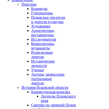
Персоны
Краеведы
Губернаторы
Псковские писатели
и деятели культуры
Художники
Архитекторы,
реставраторы
Исследователи
Композиторы,
музыканты
Религиозные
деятели
Исторические
личности
Ученые
Актеры, режиссеры,
театральные
деятели
История Псковской области
Краеведческая копилка
Легенды Псковского
края
Смотрю на древний Псков