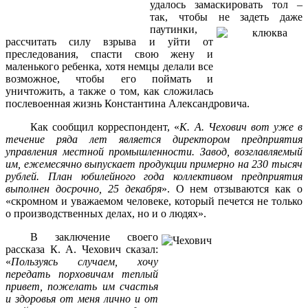
удалось замаскировать тол –
так, чтобы не задеть даже
паутинки,
рассчитать силу взрыва и уйти от
преследования, спасти свою жену и
маленького ребенка, хотя немцы делали все
возможное, чтобы его поймать и
уничтожить, а также о том, как сложилась
послевоенная жизнь Константина Александровича.
Как сообщил корреспондент, «
К. А. Чехович вот уже в
течение ряда лет является директором предприятия
управления местной промышленности. Завод, возглавляемый
им, ежемесячно выпускает продукции примерно на 230 тысяч
рублей. План юбилейного года коллективом предприятия
выполнен досрочно, 25 декабря
». О нем отзываются как о
«скромном и уважаемом человеке, который печется не только
о производственных делах, но и о людях».
В заключение своего
рассказа К. А. Чехович сказал:
«
Пользуясь случаем, хочу
передать порховичам теплый
привет, пожелать им счастья
и здоровья от меня лично и от