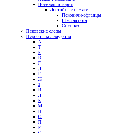
Военная история
Достойные памяти
Псковичи-афганцы
Шестая рота
Спецназ
Псковские следы
Персоны краеведения
А
T
Б
В
Г
Д
Е
Ж
З
И
Л
К
М
Н
О
П
Р
С