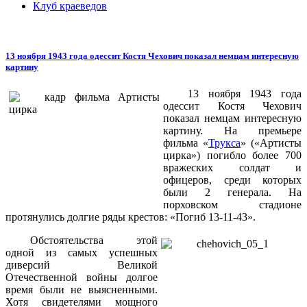
Клуб краеведов
13 ноября 1943 года одессит Костя Чехович показал немцам интересную
картину
13 ноября 1943 года
одессит Костя Чехович
показал немцам интересную
картину. На премьере
фильма «
Трукса
» («Артисты
цирка») погибло более 700
вражеских солдат и
офицеров, среди которых
были 2 генерала. На
порховском стадионе
протянулись долгие ряды крестов: «Погиб 13-11-43».
Обстоятельства этой
одной из самых успешных
диверсий Великой
Отечественной войны долгое
время были не выясненными.
Хотя свидетелями мощного