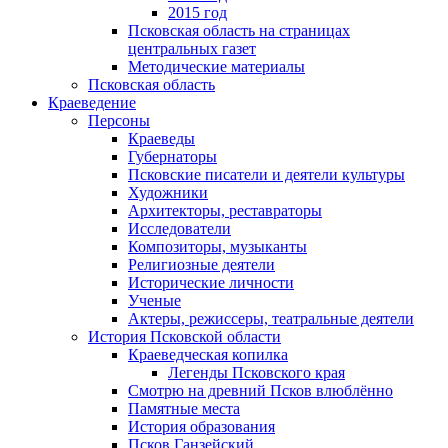
2015 год
Псковская область на страницах
центральных газет
Методические материалы
Псковская область
Краеведение
Персоны
Краеведы
Губернаторы
Псковские писатели и деятели культуры
Художники
Архитекторы, реставраторы
Исследователи
Композиторы, музыканты
Религиозные деятели
Исторические личности
Ученые
Актеры, режиссеры, театральные деятели
История Псковской области
Краеведческая копилка
Легенды Псковского края
Смотрю на древний Псков влюблённо
Памятные места
История образования
Псков Ганзейский