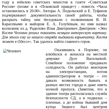
году к юбилею советских чекистов в газете «Советская
Россия» (позже и в «Псковской правде») - повесть «Часы
остановились в 20.00». Авторы А. Подольский и Е. Туфанов
подчеркивают документальность своей работы, чтобы
раскрыть тайну, они беседовали с полковником В. И.
Карасевыми и майором Е. А. Голубевым, но имя назвал
колхозник из д. Радилово Илья Дмитриевич Дмитриев: «
Это
Костя Чехович решил показать немцам интересную картину.
Для этого ему из нашего отряда выдавали взрывчатку. Костя
живет в Одессе
». Так удалось найти главного героя.
Оказавшись в Порхове, он
влюбился и женился на местной
девушке Дусе Васильевой.
Семейное положение придавало
солидность. Он работал монтером
на электростанции, потом
администратором в театре – это
давало возможность бывать в
разных местах города и даже иметь
ночной пропуск. (Заметим, что в
здании театра располагалась служба
безопасности СД, а в подвалах –
пленные, а до войны бывший дом
купца Зацкого был центром