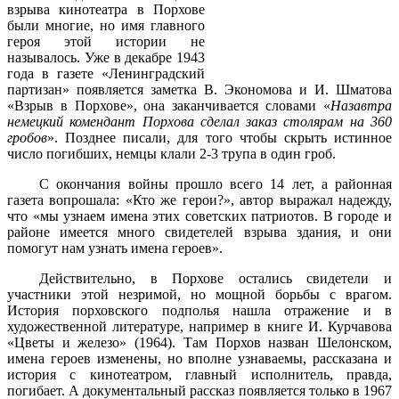
взрыва кинотеатра в Порхове
были многие, но имя главного
героя этой истории не
называлось. Уже в декабре 1943
года в газете «Ленинградский
партизан» появляется заметка В. Экономова и И. Шматова
«Взрыв в Порхове», она заканчивается словами «
Назавтра
немецкий комендант Порхова сделал заказ столярам на 360
гробов
». Позднее писали, для того чтобы скрыть истинное
число погибших, немцы клали 2-3 трупа в один гроб.
С окончания войны прошло всего 14 лет, а районная
газета вопрошала: «Кто же герои?», автор выражал надежду,
что «мы узнаем имена этих советских патриотов. В городе и
районе имеется много свидетелей взрыва здания, и они
помогут нам узнать имена героев».
Действительно, в Порхове остались свидетели и
участники этой незримой, но мощной борьбы с врагом.
История порховского подполья нашла отражение и в
художественной литературе, например в книге И. Курчавова
«Цветы и железо» (1964). Там Порхов назван Шелонском,
имена героев изменены, но вполне узнаваемы, рассказана и
история с кинотеатром, главный исполнитель, правда,
погибает. А документальный рассказ появляется только в 1967