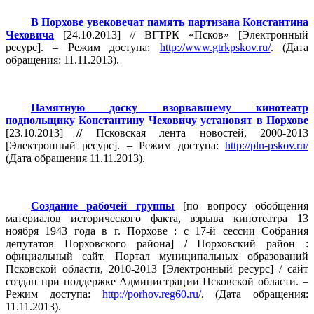
В Порхове увековечат память партизана Константина
Чеховича
[24.10.2013] // ВГТРК «Псков» [Электронный
ресурс]. – Режим доступа:
http://www.gtrkpskov.ru/
. (Дата
обращения: 11.11.2013).
Памятную доску взорвавшему кинотеатр
подпольщику Константину Чеховичу установят в Порхове
[23.10.2013]
//
Псковская лента новостей, 2000-2013
[Электронный ресурс]. – Режим доступа:
http://pln-pskov.ru/
(Дата обращения 11.11.2013).
Создание рабочей группы
[по вопросу обобщения
материалов исторического факта, взрыва кинотеатра 13
ноября 1943 года в г. Порхове : с 17-й сессии Собрания
депутатов Порховского района]
/
Порховский район :
официальный сайт. Портал муниципальных образований
Псковской области, 2010-2013 [Электронный ресурс] / сайт
создан при поддержке Администрации Псковской области. –
Режим доступа:
http://porhov.reg60.ru/
. (Дата обращения:
11.11.2013).