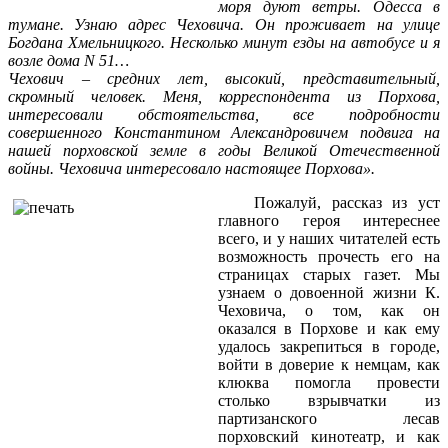
моря дуют ветры. Одесса в
тумане. Узнаю адрес Чеховича. Он проживает на улице
Богдана Хмельницкого. Несколько минут езды на автобусе и я
возле дома N 51…
Чехович – средних лет, высокий, представительный,
скромный человек. Меня, корреспондента из Порхова,
интересовали обстоятельства, все подробности
совершенного Константином Александровичем подвига на
нашей порховской земле в годы Великой Отечественной
войны. Чеховича интересовало настоящее Порхова
».
Пожалуй, рассказ из уст
главного героя интереснее
всего, и у наших читателей есть
возможность прочесть его на
страницах старых газет. Мы
узнаем о довоенной жизни К.
Чеховича, о том, как он
оказался в Порхове и как ему
удалось закрепиться в городе,
войти в доверие к немцам, как
клюква помогла провести
столько взрывчатки из
партизанского лесав
порховский кинотеатр, и как