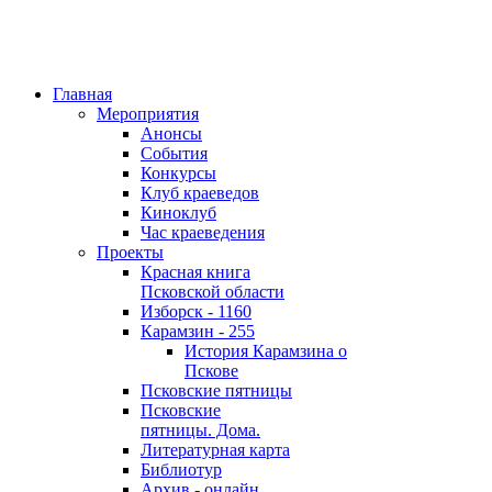
Главная
Мероприятия
Анонсы
События
Конкурсы
Клуб краеведов
Киноклуб
Час краеведения
Проекты
Красная книга
Псковской области
Изборск - 1160
Карамзин - 255
История Карамзина о
Пскове
Псковские пятницы
Псковские
пятницы. Дома.
Литературная карта
Библиотур
Архив - онлайн