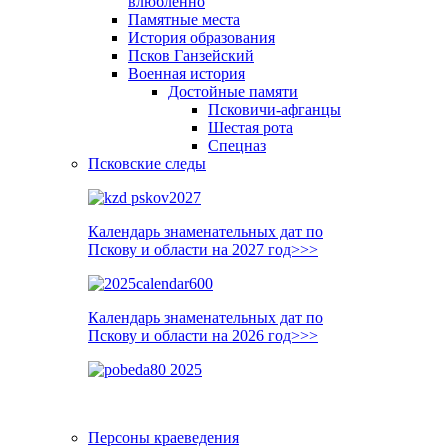
влюблённо
Памятные места
История образования
Псков Ганзейский
Военная история
Достойные памяти
Псковичи-афганцы
Шестая рота
Спецназ
Псковские следы
Календарь знаменательных дат по
Пскову и области на 2027 год>>>
Календарь знаменательных дат по
Пскову и области на 2026 год>>>
Персоны краеведения