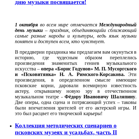
дню музыки посвящается!
1 октября
во всем мире отмечается
Международный
день музыки
– праздник, объединяющий
и сближающий
самые разные народы и культуры, ведь язык музыки
понятен и доступен всем, кто чувствует.
В преддверии праздника мы предлагаем вам окунуться в
историю, где чудесным образом переплелись
произведения знаменитых гениев музыкального
искусства –
опера «Борис Годунов» М. П. Мусоргского
и «Псковитянка» Н. А. Римского-Корсакова.
Эти
произведения, в определенном смысле имеющие
псковские корни, даровали всемирную известность
актеру, открывшему новую эру в отечественном
музыкальном театре -
Фёдору Ивановичу Шаляпину
.
Две оперы, одна сцена и потрясающий успех – таковы
были впечатления зрителей от его актерской игры. И
это был расцвет его творческой карьеры!
Коллекция методических сценариев о
псковских музеях и усадьбах, часть II