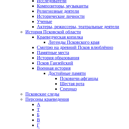
Исследователи
Композиторы, музыканты
Религиозные деятели
Исторические личности
Ученые
Актеры, режиссеры, театральные деятели
История Псковской области
Краеведческая копилка
Легенды Псковского края
Смотрю на древний Псков влюблённо
Памятные места
История образования
Псков Ганзейский
Военная история
Достойные памяти
Псковичи-афганцы
Шестая рота
Спецназ
Псковские следы
Персоны краеведения
А
T
Б
В
Г