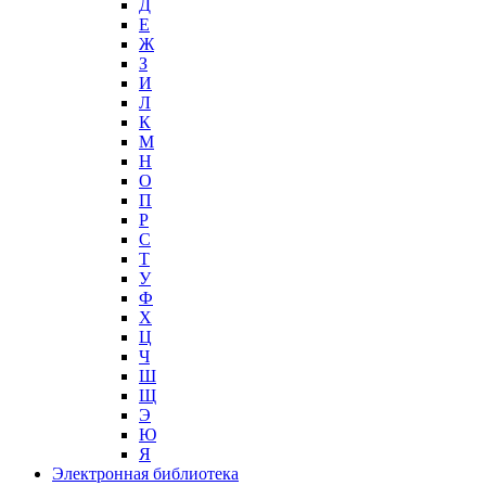
Д
Е
Ж
З
И
Л
К
М
Н
О
П
Р
С
Т
У
Ф
Х
Ц
Ч
Ш
Щ
Э
Ю
Я
Электронная библиотека