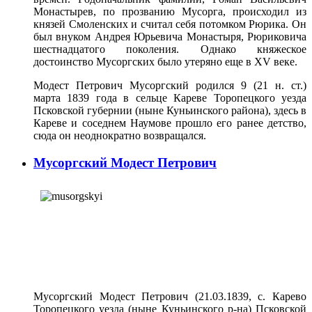
Монастырев, по прозванию Мусорга, происходил из
князей Смоленских и считал себя потомком Рюрика. Он
был внуком Андрея Юрьевича Монастыря, Рюриковича
шестнадцатого поколения. Однако княжеское
достоинство Мусоргских было утеряно еще в XV веке.
Модест Петрович Мусоргский родился 9 (21 н. ст.)
марта 1839 года в сельце Кареве Торопецкого уезда
Псковской губернии (ныне Куньинского района), здесь в
Кареве и соседнем Наумове прошло его ранее детство,
сюда он неоднократно возвращался.
Мусоргский Модест Петрович
Мусоргский Модест Петрович (21.03.1839, с. Карево
Торопецкого уезда (ныне Куньинского р-на) Псковской