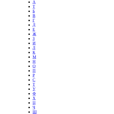
А
T
Б
В
Г
Д
Е
Ж
З
И
Л
К
М
Н
О
П
Р
С
Т
У
Ф
Х
Ц
Ч
Ш