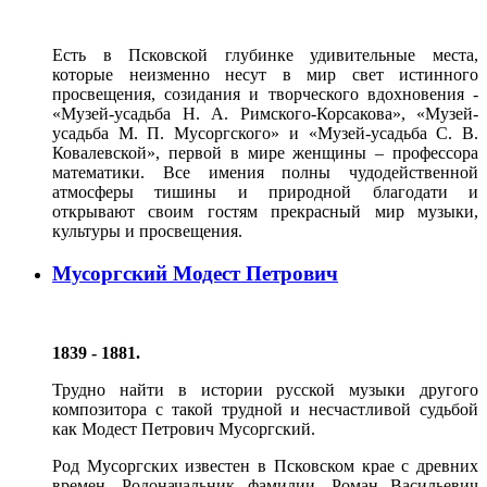
Есть в Псковской глубинке удивительные места,
которые неизменно несут в мир свет истинного
просвещения, созидания и творческого вдохновения -
«Музей-усадьба Н. А. Римского-Корсакова», «Музей-
усадьба М. П. Мусоргского» и «Музей-усадьба С. В.
Ковалевской», первой в мире женщины – профессора
математики. Все имения полны чудодейственной
атмосферы тишины и природной благодати и
открывают своим гостям прекрасный мир музыки,
культуры и просвещения.
Мусоргский Модест Петрович
1839 - 1881.
Трудно найти в истории русской музыки другого
композитора с такой трудной и несчастливой судьбой
как Модест Петрович Мусоргский.
Род Мусоргских известен в Псковском крае с древних
времен. Родоначальник фамилии, Роман Васильевич