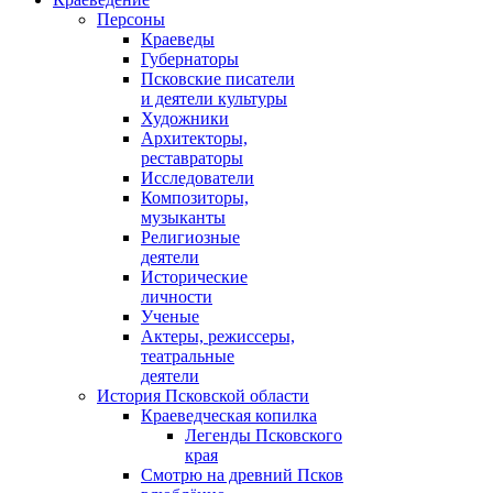
Персоны
Краеведы
Губернаторы
Псковские писатели
и деятели культуры
Художники
Архитекторы,
реставраторы
Исследователи
Композиторы,
музыканты
Религиозные
деятели
Исторические
личности
Ученые
Актеры, режиссеры,
театральные
деятели
История Псковской области
Краеведческая копилка
Легенды Псковского
края
Смотрю на древний Псков