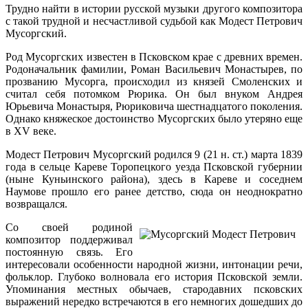
Трудно найти в истории русской музыки другого композитора
с такой трудной и несчастливой судьбой как Модест Петрович
Мусоргский.
Род Мусоргских известен в Псковском крае с древних времен.
Родоначальник фамилии, Роман Васильевич Монастырев, по
прозванию Мусорга, происходил из князей Смоленских и
считал себя потомком Рюрика. Он был внуком Андрея
Юрьевича Монастыря, Рюриковича шестнадцатого поколения.
Однако княжеское достоинство Мусоргских было утеряно еще
в XV веке.
Модест Петрович Мусоргский родился 9 (21 н. ст.) марта 1839
года в сельце Кареве Торопецкого уезда Псковской губернии
(ныне Куньинского района), здесь в Кареве и соседнем
Наумове прошло его ранее детство, сюда он неоднократно
возвращался.
Со своей родиной
композитор поддерживал
постоянную связь. Его
интересовали особенности народной жизни, интонации речи,
фольклор. Глубоко волновала его история Псковской земли.
Упоминания местных обычаев, стародавних псковских
выражений нередко встречаются в его немногих дошедших до