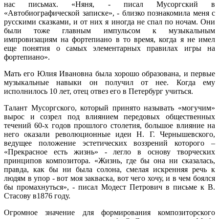
нас письмах. «Няня, - писал Мусоргский в
«Автобиографической записке», - близко познакомила меня с
русскими сказками, и от них я иногда не спал по ночам. Они
были тоже главным импульсом к музыкальным
импровизациям на фортепиано в то время, когда я не имел
еще понятия о самых элементарных правилах игры на
фортепиано».
Мать его Юлия Ивановна была хорошо образована, и первые
музыкальные навыки он получил от нее. Когда ему
исполнилось 10 лет, отец отвез его в Петербург учиться.
Талант Мусоргского, который принято называть «могучим»
вырос и созрел под влиянием передовых общественных
течений 60-х годов прошлого столетия, большое влияние на
него оказали революционные идеи Н. Г. Чернышевского,
ведущее положение эстетических воззрений которого –
«Прекрасное есть жизнь» - легло в основу творческих
принципов композитора. «Жизнь, где бы она ни сказалась,
правда, как бы ни была солона, смелая искренняя речь к
людям в упор - вот моя закваска, вот чего хочу, и в чем боялся
бы промахнуться», - писал Модест Петрович в письме к В.
Стасову в1876 году.
Огромное значение для формирования композиторского