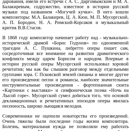
дарования, имели его встречи с А. С. Даргомыжским и М. А.
Балакиревым, содружество, известное в истории русской
музыки под названием «Могучей кучки». В него вошли
композиторы: М.А. Балакирев, Ц. А. Кюи, М. П. Мусоргский,
А. П. Бородин, Н. А. Римский-Корсаков и музыкальный
критик В.В.Стасов.
В 1868 году композитор начинает работу над - музыкально-
исторической драмой «Борис Годунов» по одноименной
трагедии А. С. Пушкина, либретто оперы пишет сам,
сосредоточивая все внимание на развитии драматического
конфликта между царем Борисом и народом. Впервые в
истории русской оперы Мусоргский использовал хоровой
речитатив; мы как бы слышим разговор между отдельными
группами хора. С Псковской землей связаны и многие другие
его произведения: песни и романсы, наиболее значительные
инструментальные произведения - фортепианная сюита
«Картинки с выставки» и симфоническая поэма «Ночь на
Лысой горе». Мусоргский сумел добиться того, что основой
декламационных и речитативных эпизодов оперы явилась
песенность, широко льющаяся мелодия.
Современники не оценили новаторства его произведений.
Очень тяжелы были последние годы жизни композитора.
Болезнь, материальная нужда не позволяли ему работать