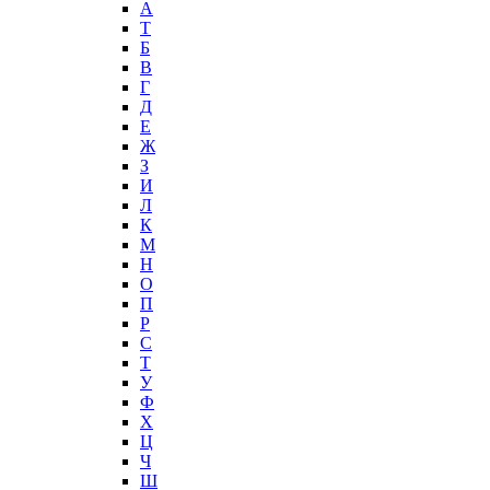
А
T
Б
В
Г
Д
Е
Ж
З
И
Л
К
М
Н
О
П
Р
С
Т
У
Ф
Х
Ц
Ч
Ш