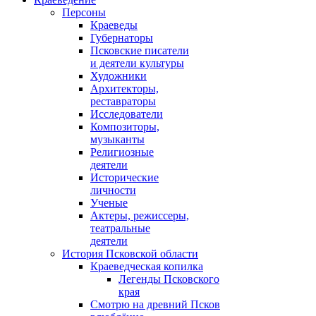
Персоны
Краеведы
Губернаторы
Псковские писатели
и деятели культуры
Художники
Архитекторы,
реставраторы
Исследователи
Композиторы,
музыканты
Религиозные
деятели
Исторические
личности
Ученые
Актеры, режиссеры,
театральные
деятели
История Псковской области
Краеведческая копилка
Легенды Псковского
края
Смотрю на древний Псков