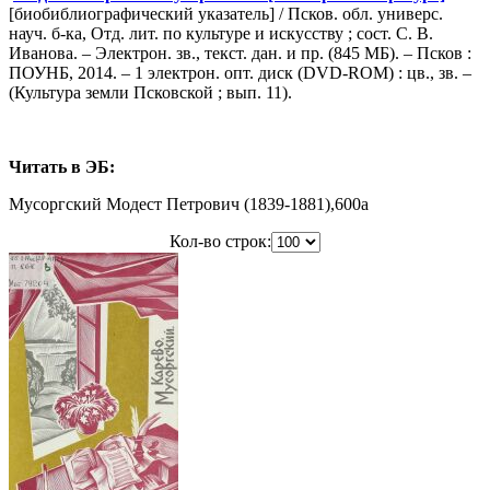
[биобиблиографический указатель] / Псков. обл. универс.
науч. б-ка, Отд. лит. по культуре и искусству ; сост. С. В.
Иванова. – Электрон. зв., текст. дан. и пр. (845 МБ). – Псков :
ПОУНБ, 2014. – 1 электрон. опт. диск (DVD-ROM) : цв., зв. –
(Культура земли Псковской ; вып. 11).
Читать в ЭБ:
Мусоргский Модест Петрович (1839-1881),600a
Кол-во строк: