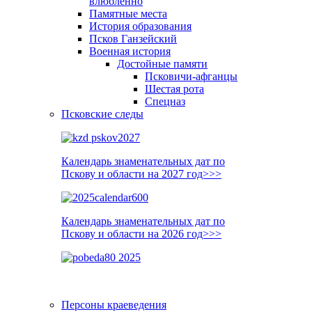
влюблённо
Памятные места
История образования
Псков Ганзейский
Военная история
Достойные памяти
Псковичи-афганцы
Шестая рота
Спецназ
Псковские следы
Календарь знаменательных дат по
Пскову и области на 2027 год>>>
Календарь знаменательных дат по
Пскову и области на 2026 год>>>
Персоны краеведения