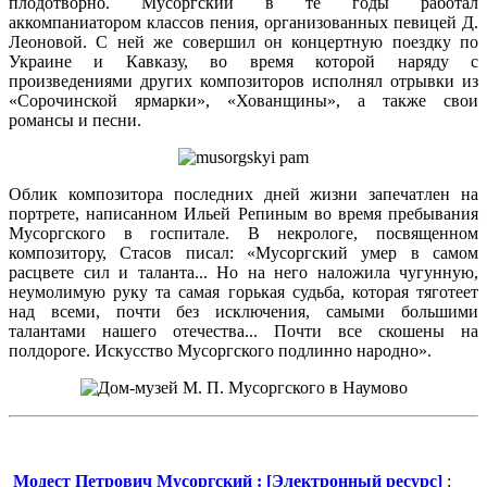
плодотворно. Мусоргский в те годы работал
аккомпаниатором классов пения, организованных певицей Д.
Леоновой. С ней же совершил он концертную поездку по
Украине и Кавказу, во время которой наряду с
произведениями других композиторов исполнял отрывки из
«Сорочинской ярмарки», «Хованщины», а также свои
романсы и песни.
Облик композитора последних дней жизни запечатлен на
портрете, написанном Ильей Репиным во время пребывания
Мусоргского в госпитале. В некрологе, посвященном
композитору, Стасов писал: «Мусоргский умер в самом
расцвете сил и таланта... Но на него наложила чугунную,
неумолимую руку та самая горькая судьба, которая тяготеет
над всеми, почти без исключения, самыми большими
талантами нашего отечества... Почти все скошены на
полдороге. Искусство Мусоргского подлинно народно».
Модест Петрович Мусоргский : [Электронный ресурс]
: