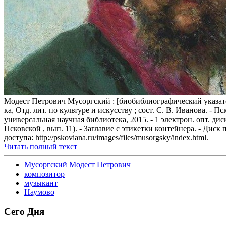
Модест Петрович Мусоргский : [биобиблиографический указатель
ка, Отд. лит. по культуре и искусству ; сост. С. В. Иванова. - П
универсальная научная библиотека, 2015. - 1 электрон. опт. ди
Псковской , вып. 11). - Заглавие с этикетки контейнера. - Диск
доступа: http://pskoviana.ru/images/files/musorgsky/index.html.
Читать полный текст
Мусоргский Модест Петрович
композитор
музыкант
Наумово
Сего Дня