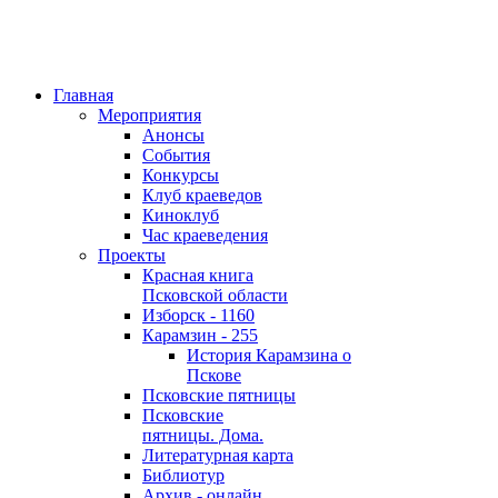
Главная
Мероприятия
Анонсы
События
Конкурсы
Клуб краеведов
Киноклуб
Час краеведения
Проекты
Красная книга
Псковской области
Изборск - 1160
Карамзин - 255
История Карамзина о
Пскове
Псковские пятницы
Псковские
пятницы. Дома.
Литературная карта
Библиотур
Архив - онлайн