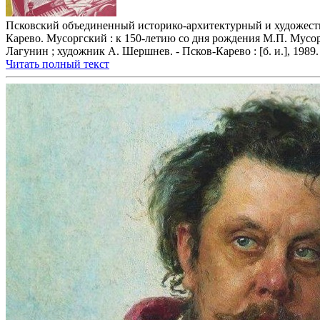
Псковский объединенный историко-архитектурный и художест
Карево. Мусоргский : к 150-летию со дня рождения М.П. Мусорг
Лагунин ; художник А. Шершнев. - Псков-Карево : [б. и.], 1989. -
Читать полный текст