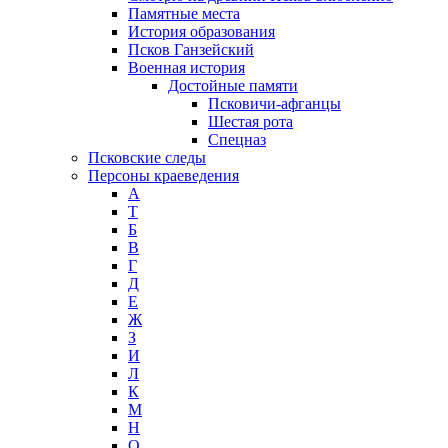
Памятные места
История образования
Псков Ганзейский
Военная история
Достойные памяти
Псковичи-афганцы
Шестая рота
Спецназ
Псковские следы
Персоны краеведения
А
T
Б
В
Г
Д
Е
Ж
З
И
Л
К
М
Н
О