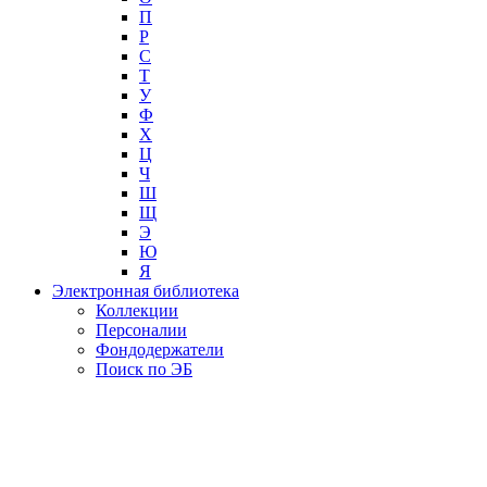
П
Р
С
Т
У
Ф
Х
Ц
Ч
Ш
Щ
Э
Ю
Я
Электронная библиотека
Коллекции
Персоналии
Фондодержатели
Поиск по ЭБ