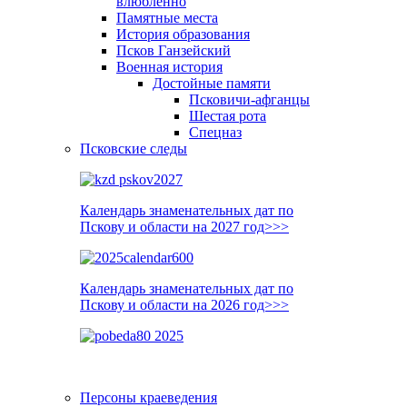
влюблённо
Памятные места
История образования
Псков Ганзейский
Военная история
Достойные памяти
Псковичи-афганцы
Шестая рота
Спецназ
Псковские следы
Календарь знаменательных дат по
Пскову и области на 2027 год>>>
Календарь знаменательных дат по
Пскову и области на 2026 год>>>
Персоны краеведения