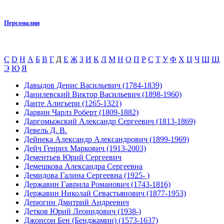
Персоналии
C
D
H
А
Б
В
Г
Д
Е
Ж
З
И
К
Л
М
Н
О
П
Р
С
Т
У
Ф
Х
Ц
Ч
Ш
Щ
Э
Ю
Я
Давыдов Денис Васильевич (1784-1839)
Данилевский Виктор Васильевич (1898-1960)
Данте Алигьери (1265-1321)
Дарвин Чарлз Роберт (1809-1882)
Даргомыжский Александр Сергеевич (1813-1869)
Девель Д. В.
Дейнека Александр Александрович (1899-1969)
Дейч Генрих Маркович (1913-2003)
Дементьев Юрий Сергеевич
Демешкова Александра Сергеевна
Демидова Галина Сергеевна (1925- )
Державин Гаврила Романович (1743-1816)
Державин Николай Севастьянович (1877-1953)
Дерюгин Дмитрий Андреевич
Детков Юрий Леонидович (1938-)
Джонсон Бен (Бенджамин) (1573-1637)