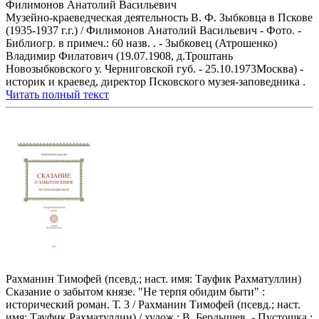
Филимонов Анатолий Васильевич
Музейно-краеведческая деятельность В. Ф. Зыбковца в Пскове
(1935-1937 г.г.) / Филимонов Анатолий Васильевич - Фото. -
Библиогр. в примеч.: 60 назв. . - Зыбковец (Атрошенко)
Владимир Филатович (19.07.1908, д.Троштань
Новозыбковского у. Черниговской губ. - 25.10.1973Москва) -
историк и краевед, директор Псковского музея-заповедника .
Читать полный текст
Рахманин Тимофей (псевд.; наст. имя: Тауфик Рахматуллин)
Сказание о забытом князе. "Не терпя обидим быти" :
исторический роман. Т. 3 / Рахманин Тимофей (псевд.; наст.
имя: Тауфик Рахматуллин) / худож.: В. Бердышев. - Пустошка :