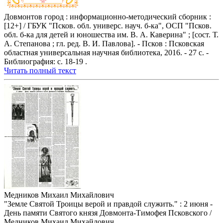
Довмонтов город : информационно-методический сборник :
[12+] / ГБУК "Псков. обл. универс. науч. б-ка", ОСП "Псков.
обл. б-ка для детей и юношества им. В. А. Каверина" ; [сост. Т.
А. Степанова ; гл. ред. В. И. Павлова]. - Псков : Псковская
областная универсальная научная библиотека, 2016. - 27 с. -
Библиография: с. 18-19 .
Читать полный текст
Медников Михаил Михайлович
"Земле Святой Троицы верой и правдой служить." : 2 июня -
День памяти Святого князя Довмонта-Тимофея Псковского /
Медников Михаил Михайлович