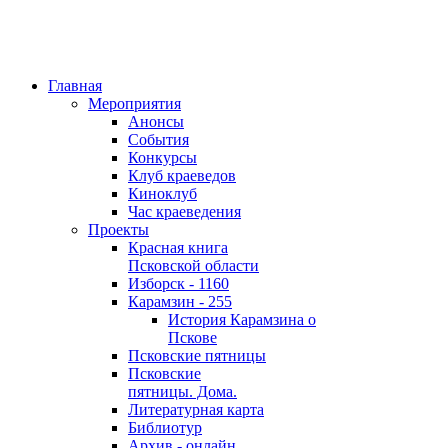
Главная
Мероприятия
Анонсы
События
Конкурсы
Клуб краеведов
Киноклуб
Час краеведения
Проекты
Красная книга
Псковской области
Изборск - 1160
Карамзин - 255
История Карамзина о
Пскове
Псковские пятницы
Псковские
пятницы. Дома.
Литературная карта
Библиотур
Архив - онлайн