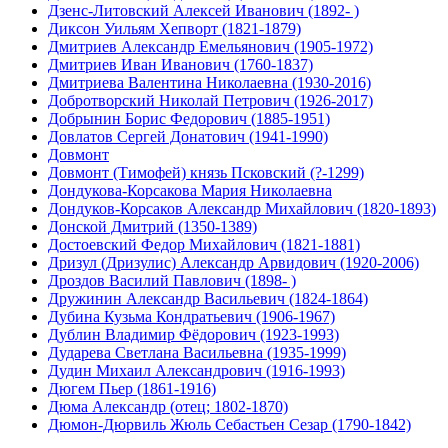
Дзенс-Литовский Алексей Иванович (1892- )
Диксон Уильям Хепворт (1821-1879)
Дмитриев Александр Емельянович (1905-1972)
Дмитриев Иван Иванович (1760-1837)
Дмитриева Валентина Николаевна (1930-2016)
Добротворский Николай Петрович (1926-2017)
Добрынин Борис Федорович (1885-1951)
Довлатов Сергей Донатович (1941-1990)
Довмонт
Довмонт (Тимофей) князь Псковский (?-1299)
Дондукова-Корсакова Мария Николаевна
Дондуков-Корсаков Александр Михайлович (1820-1893)
Донской Дмитрий (1350-1389)
Достоевский Федор Михайлович (1821-1881)
Дризул (Дризулис) Александр Арвидович (1920-2006)
Дроздов Василий Павлович (1898- )
Дружинин Александр Васильевич (1824-1864)
Дубина Кузьма Кондратьевич (1906-1967)
Дублин Владимир Фёдорович (1923-1993)
Дударева Светлана Васильевна (1935-1999)
Дудин Михаил Александрович (1916-1993)
Дюгем Пьер (1861-1916)
Дюма Александр (отец; 1802-1870)
Дюмон-Дюрвиль Жюль Себастьен Сезар (1790-1842)