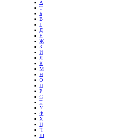
А
T
Б
В
Г
Д
Е
Ж
З
И
Л
К
М
Н
О
П
Р
С
Т
У
Ф
Х
Ц
Ч
Ш