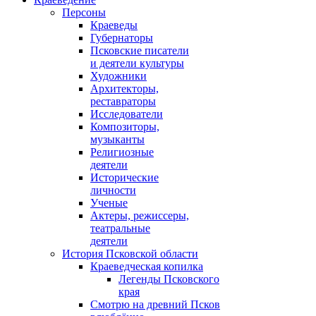
Персоны
Краеведы
Губернаторы
Псковские писатели
и деятели культуры
Художники
Архитекторы,
реставраторы
Исследователи
Композиторы,
музыканты
Религиозные
деятели
Исторические
личности
Ученые
Актеры, режиссеры,
театральные
деятели
История Псковской области
Краеведческая копилка
Легенды Псковского
края
Смотрю на древний Псков