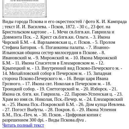
Виды города Пскова и его окрестностей / фото К. И. Кампрада
; текст И. И. Василева. - Псков, 1872. - 30 с., 23 фот. на
Бристольском картоне . - 1. Мечи св.блгв.кн. Гавриила и
Довмонта Пск. - 2. Крест св.блгв.кн. Ольги. - 3. Икона
Чирской Б.М. - 4. Варлаамовская ц., г. Псков. - 5. Пролом
Стефана Батория. - 6. Поганкины палаты. - 7. Иоанно-
Ильинская община сестер милосердия в Пскове. - 8.
Ивановский м. - 9. Мирожский м. - 10. Икона Мирожской
Б.М. - 11. Икона Спасителя в Елеазаровском м. - 12.
Крыпецкий м. - 13. Внутренний вид Псково-Печерского м. -
14. Михайловский собор в Печерском м. - 15. Западная
сторона Псково-Печерского м. - 16. Вещи царя Ивана
Грозного. - 17. Икона свт. Николая в Печерском м. - 18.
Троицкий собор. - 19. Снетогорский м. - 20. Изборск. - 21.
Икона св. блгв. кн. Гавриила. - 22. Паромо-Успенская ц. - 23.
Храм во имя св. Николая, Пск.-Печер. м. - 24. Елеазаровский
м. - 25. Икона Пск.-Покровской Б.М. - 26. Дом купца Иевлева.
- 27. Погост Выбуты. - 28. Покров. б. - 29. Икона Успения
Б.М., Пск.-Печ. м. - 30. Псков. - Цифровая копия с
разрешением 300 dpi. - Виды Пскова.djvu .
Читать полный текст