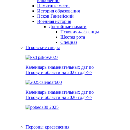
влюблённо
Памятные места
История образования
Псков Ганзейский
Военная история
Достойные памяти
Псковичи-афганцы
Шестая рота
Спецназ
Псковские следы
Календарь знаменательных дат по
Пскову и области на 2027 год>>>
Календарь знаменательных дат по
Пскову и области на 2026 год>>>
Персоны краеведения