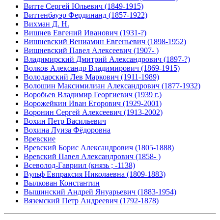
Витте Сергей Юльевич (1849-1915)
Виттенбауэр Фердинанд (1857-1922)
Вихман Д. Н.
Вишнев Евгений Иванович (1931-?)
Вишневский Вениамин Евгеньевич (1898-1952)
Вишневский Павел Алексеевич (1907- )
Владимирский Дмитрий Александрович (1897-?)
Волков Александр Владимирович (1869-1915)
Володарский Лев Маркович (1911-1989)
Волошин Максимилиан Александрович (1877-1932)
Воробьев Владимир Георгиевич (1939 г.)
Ворожейкин Иван Егорович (1929-2001)
Воронин Сергей Алексеевич (1913-2002)
Вохин Петр Васильевич
Вохина Луиза Фёдоровна
Вревские
Вревский Борис Александрович (1805-1888)
Вревский Павел Александрович (1858- )
Всеволод-Гавриил (князь ; -1138)
Вульф Евпраксия Николаевна (1809-1883)
Вылкован Константин
Вышинский Андрей Януарьевич (1883-1954)
Вяземский Петр Андреевич (1792-1878)