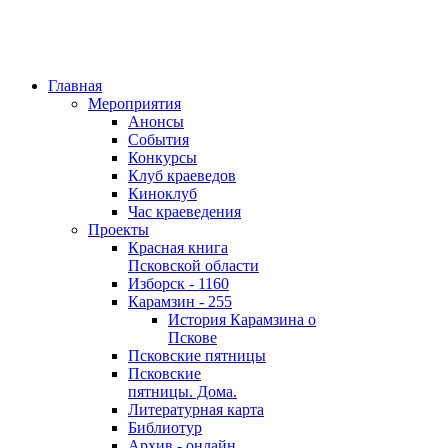
Главная
Мероприятия
Анонсы
События
Конкурсы
Клуб краеведов
Киноклуб
Час краеведения
Проекты
Красная книга
Псковской области
Изборск - 1160
Карамзин - 255
История Карамзина о
Пскове
Псковские пятницы
Псковские
пятницы. Дома.
Литературная карта
Библиотур
Архив - онлайн