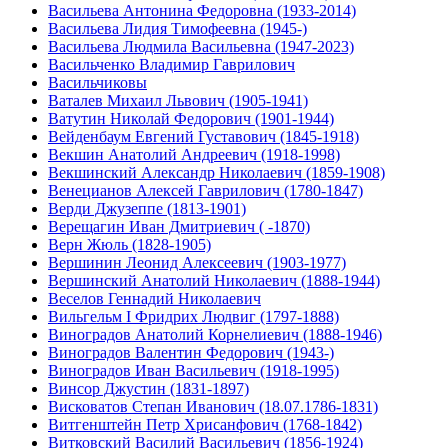
Васильева Антонина Федоровна (1933-2014)
Васильева Лидия Тимофеевна (1945-)
Васильева Людмила Васильевна (1947-2023)
Васильченко Владимир Гаврилович
Васильчиковы
Ваталев Михаил Львович (1905-1941)
Ватутин Николай Федорович (1901-1944)
Вейденбаум Евгений Густавович (1845-1918)
Векшин Анатолий Андреевич (1918-1998)
Векшинский Александр Николаевич (1859-1908)
Венецианов Алексей Гаврилович (1780-1847)
Верди Джузеппе (1813-1901)
Верещагин Иван Дмитриевич ( -1870)
Верн Жюль (1828-1905)
Вершинин Леонид Алексеевич (1903-1977)
Вершинский Анатолий Николаевич (1888-1944)
Веселов Геннадий Николаевич
Вильгельм I Фридрих Людвиг (1797-1888)
Виноградов Анатолий Корнелиевич (1888-1946)
Виноградов Валентин Федорович (1943-)
Виноградов Иван Васильевич (1918-1995)
Винсор Джустин (1831-1897)
Висковатов Степан Иванович (18.07.1786-1831)
Витгенштейн Петр Хрисанфович (1768-1842)
Витковский Василий Васильевич (1856-1924)