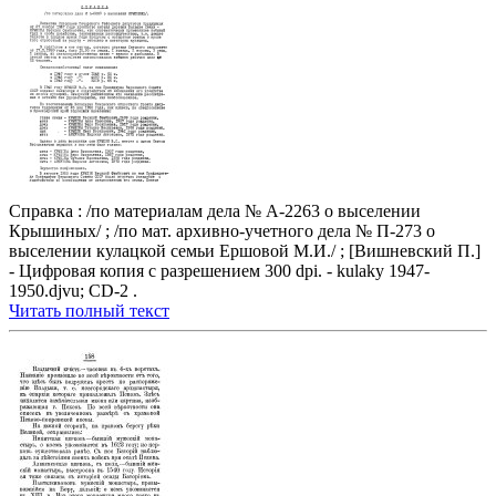
Справка : /по материалам дела № А-2263 о выселении
Крышиных/ ; /по мат. архивно-учетного дела № П-273 о
выселении кулацкой семьи Ершовой М.И./ ; [Вишневский П.]
- Цифровая копия с разрешением 300 dpi. - kulaky 1947-
1950.djvu; CD-2 .
Читать полный текст