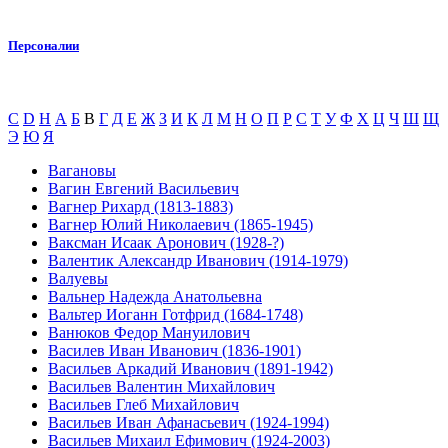
Персоналии
C
D
H
А
Б
В
Г
Д
Е
Ж
З
И
К
Л
М
Н
О
П
Р
С
Т
У
Ф
Х
Ц
Ч
Ш
Щ
Э
Ю
Я
Вагановы
Вагин Евгений Васильевич
Вагнер Рихард (1813-1883)
Вагнер Юлий Николаевич (1865-1945)
Ваксман Исаак Аронович (1928-?)
Валентик Александр Иванович (1914-1979)
Валуевы
Вальнер Надежда Анатольевна
Вальтер Иоганн Готфрид (1684-1748)
Ванюков Федор Мануилович
Василев Иван Иванович (1836-1901)
Васильев Аркадий Иванович (1891-1942)
Васильев Валентин Михайлович
Васильев Глеб Михайлович
Васильев Иван Афанасьевич (1924-1994)
Васильев Михаил Ефимович (1924-2003)