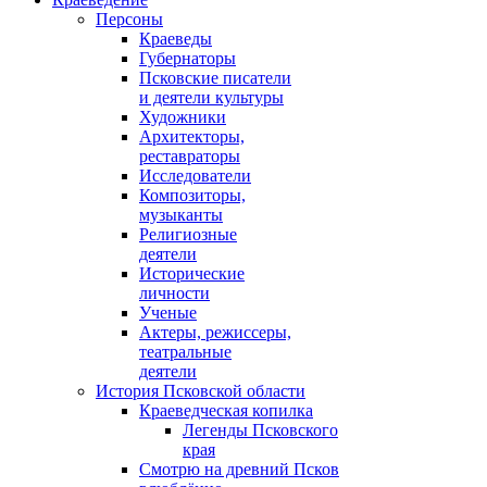
Персоны
Краеведы
Губернаторы
Псковские писатели
и деятели культуры
Художники
Архитекторы,
реставраторы
Исследователи
Композиторы,
музыканты
Религиозные
деятели
Исторические
личности
Ученые
Актеры, режиссеры,
театральные
деятели
История Псковской области
Краеведческая копилка
Легенды Псковского
края
Смотрю на древний Псков