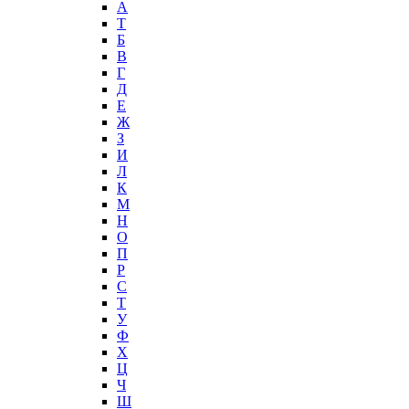
А
T
Б
В
Г
Д
Е
Ж
З
И
Л
К
М
Н
О
П
Р
С
Т
У
Ф
Х
Ц
Ч
Ш