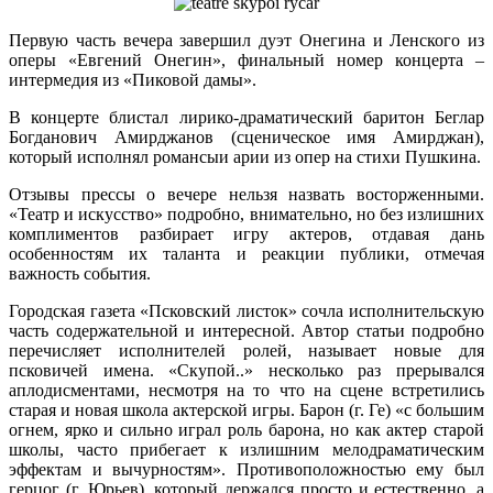
Первую часть вечера завершил дуэт Онегина и Ленского из
оперы «Евгений Онегин», финальный номер концерта –
интермедия из «Пиковой дамы».
В концерте блистал лирико-драматический баритон Беглар
Богданович Амирджанов (сценическое имя Амирджан),
который исполнял романсыи арии из опер на стихи Пушкина.
Отзывы прессы о вечере нельзя назвать восторженными.
«Театр и искусство» подробно, внимательно, но без излишних
комплиментов разбирает игру актеров, отдавая дань
особенностям их таланта и реакции публики, отмечая
важность события.
Городская газета «Псковский листок» сочла исполнительскую
часть содержательной и интересной. Автор статьи подробно
перечисляет исполнителей ролей, называет новые для
псковичей имена. «Скупой..» несколько раз прерывался
аплодисментами, несмотря на то что на сцене встретились
старая и новая школа актерской игры. Барон (г. Ге) «с большим
огнем, ярко и сильно играл роль барона, но как актер старой
школы, часто прибегает к излишним мелодраматическим
эффектам и вычурностям». Противоположностью ему был
герцог (г. Юрьев), который держался просто и естественно, а