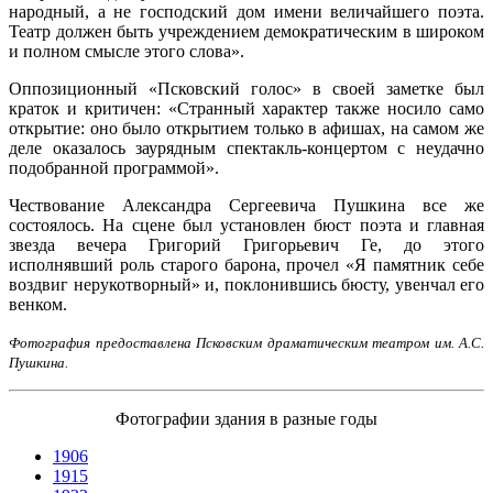
народный, а не господский дом имени величайшего поэта.
Театр должен быть учреждением демократическим в широком
и полном смысле этого слова».
Оппозиционный «Псковский голос» в своей заметке был
краток и критичен: «Странный характер также носило само
открытие: оно было открытием только в афишах, на самом же
деле оказалось заурядным спектакль-концертом с неудачно
подобранной программой».
Чествование Александра Сергеевича Пушкина все же
состоялось. На сцене был установлен бюст поэта и главная
звезда вечера Григорий Григорьевич Ге, до этого
исполнявший роль старого барона, прочел «Я памятник себе
воздвиг нерукотворный» и, поклонившись бюсту, увенчал его
венком.
Фотографи
я
предоставлен
а
Псковским драматическим театром им. А.С.
Пушкина.
Фотографии здания в разные годы
1906
1915