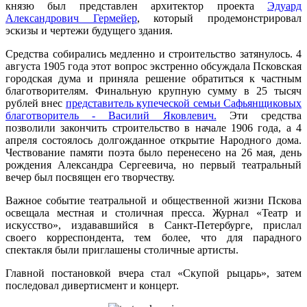
князю был представлен архитектор проекта
Эдуард
Александрович Гермейер
, который продемонстрировал
эскизы и чертежи будущего здания.
Средства собирались медленно и строительство затянулось. 4
августа 1905 года этот вопрос экстренно обсуждала Псковская
городская дума и приняла решение обратиться к частным
благотворителям. Финальную крупную сумму в 25 тысяч
рублей внес
представитель купеческой семьи Сафьянщиковых
благотворитель - Василий Яковлевич.
Эти средства
позволили закончить строительство в начале 1906 года, а 4
апреля состоялось долгожданное открытие Народного дома.
Чествование памяти поэта было перенесено на 26 мая, день
рождения Александра Сергеевича, но первый театральный
вечер был посвящен его творчеству.
Важное событие театральной и общественной жизни Пскова
освещала местная и столичная пресса. Журнал «Театр и
искусство», издававшийся в Санкт-Петербурге, прислал
своего корреспондента, тем более, что для парадного
спектакля были приглашены столичные артисты.
Главной постановкой вчера стал «Скупой рыцарь», затем
последовал дивертисмент и концерт.