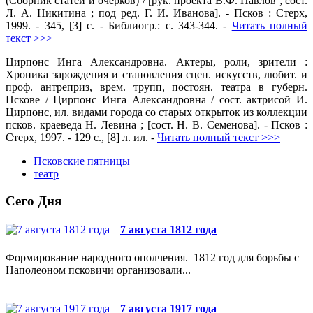
(Сборник статей и очерков) / [рук. проекта В.Ф. Павлов ; сост.
Л. А. Никитина ; под ред. Г. И. Иванова]. - Псков : Стерх,
1999. - 345, [3] с. - Библиогр.: с. 343-344. -
Читать полный
текст >>>
Цирпонс Инга Александровна. Актеры, роли, зрители :
Хроника зарождения и становления сцен. искусств, любит. и
проф. антреприз, врем. трупп, постоян. театра в губерн.
Пскове / Цирпонс Инга Александровна / сост. актрисой И.
Цирпонс, ил. видами города со старых открыток из коллекции
псков. краеведа Н. Левина ; [сост. Н. В. Семенова]. - Псков :
Стерх, 1997. - 129 с., [8] л. ил. -
Читать полный текст >>>
Псковские пятницы
театр
Сего Дня
7 августа 1812 года
Формирование народного ополчения. 1812 год для борьбы с
Наполеоном псковичи организовали...
7 августа 1917 года