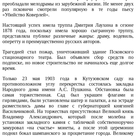
преобладали мелодрамы из зарубежной жизни. Не менее двух
раз псковичи смотрели популярную в те годы пьесу
«Убийство Коверлей».
Настоящий успех имела труппа Дмитрия Лаухина в сезоне
1878 года, поскольку имела хорошо сыгранную труппу,
представляла публике различные жанры: драму, водевиль,
оперетту и преимущественно русских авторов.
Трагедией стал пожар, уничтоживший здание Псковского
стационарного театра. Был объявлен сбор средств по
подписке, но новое строительство не начиналось еще долгое
время.
Только 23 мая 1903 года в Кутузовском саду на
противоположном углу перекрестка состоялась закладка
Народного дома имени А.С. Пушкина. Обстановка была
самая торжественная. Сад был украшен флагами и
гирляндами, были установлены шатер и палатки, а на эстраде
разместились дамы во главе с губернаторшей княгиней
Васильчиковой. На торжествах присутствовал Великий князь
Владимир Александрович, который после молебна и
установки закладного камня с табличкой собственноручно
замуровал «на счастье» монеты, а после этой церемонии
поднял бокал шампанского за процветание города. Великому