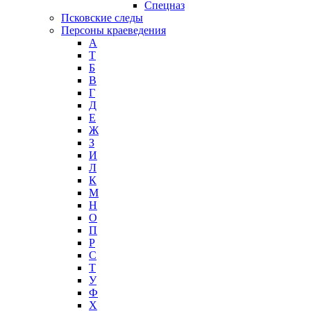
Спецназ
Псковские следы
Персоны краеведения
А
T
Б
В
Г
Д
Е
Ж
З
И
Л
К
М
Н
О
П
Р
С
Т
У
Ф
Х