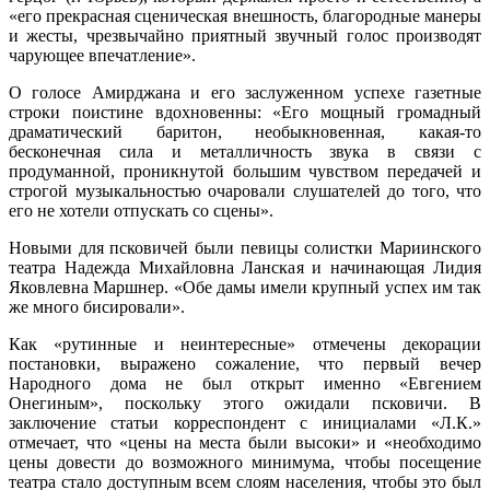
«его прекрасная сценическая внешность, благородные манеры
и жесты, чрезвычайно приятный звучный голос производят
чарующее впечатление».
О голосе Амирджана и его заслуженном успехе газетные
строки поистине вдохновенны: «Его мощный громадный
драматический баритон, необыкновенная, какая-то
бесконечная сила и металличность звука в связи с
продуманной, проникнутой большим чувством передачей и
строгой музыкальностью очаровали слушателей до того, что
его не хотели отпускать со сцены».
Новыми для псковичей были певицы солистки Мариинского
театра Надежда Михайловна Ланская и начинающая Лидия
Яковлевна Маршнер. «Обе дамы имели крупный успех им так
же много бисировали».
Как «рутинные и неинтересные» отмечены декорации
постановки, выражено сожаление, что первый вечер
Народного дома не был открыт именно «Евгением
Онегиным», поскольку этого ожидали псковичи. В
заключение статьи корреспондент с инициалами «Л.К.»
отмечает, что «цены на места были высоки» и «необходимо
цены довести до возможного минимума, чтобы посещение
театра стало доступным всем слоям населения, чтобы это был