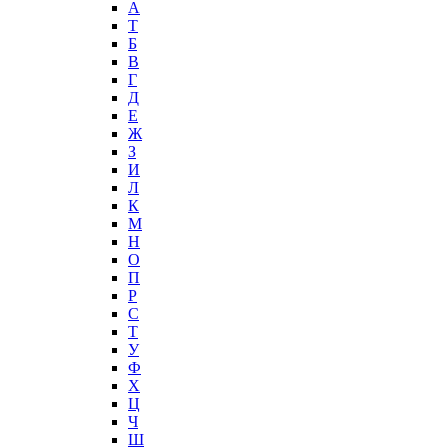
А
T
Б
В
Г
Д
Е
Ж
З
И
Л
К
М
Н
О
П
Р
С
Т
У
Ф
Х
Ц
Ч
Ш