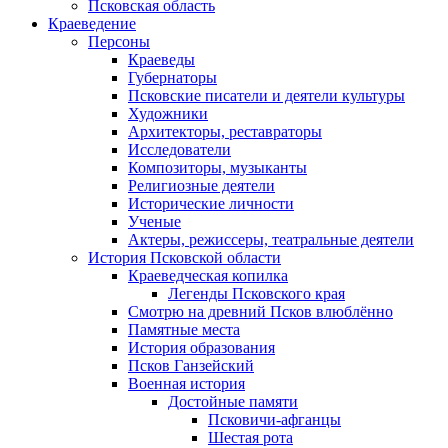
Псковская область
Краеведение
Персоны
Краеведы
Губернаторы
Псковские писатели и деятели культуры
Художники
Архитекторы, реставраторы
Исследователи
Композиторы, музыканты
Религиозные деятели
Исторические личности
Ученые
Актеры, режиссеры, театральные деятели
История Псковской области
Краеведческая копилка
Легенды Псковского края
Смотрю на древний Псков влюблённо
Памятные места
История образования
Псков Ганзейский
Военная история
Достойные памяти
Псковичи-афганцы
Шестая рота