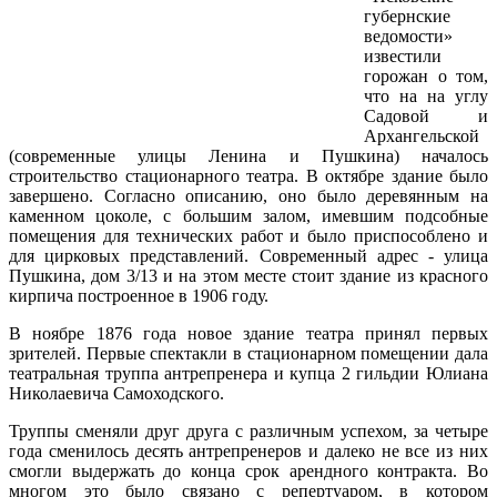
губернские
ведомости»
известили
горожан о том,
что на на углу
Садовой и
Архангельской
(современные улицы Ленина и Пушкина) началось
строительство стационарного театра. В октябре здание было
завершено. Согласно описанию, оно было деревянным на
каменном цоколе, с большим залом, имевшим подсобные
помещения для технических работ и было приспособлено и
для цирковых представлений. Современный адрес - улица
Пушкина, дом 3/13 и на этом месте стоит здание из красного
кирпича
построенное в 1906 году.
В ноябре 1876 года новое здание театра принял первых
зрителей. Первые спектакли в стационарном помещении дала
театральная труппа антрепренера и купца 2 гильдии Юлиана
Николаевича Самоходского.
Труппы сменяли друг друга с различным успехом, за четыре
года сменилось десять антрепренеров и далеко не все из них
смогли выдержать до конца срок арендного контракта. Во
многом это было связано с репертуаром, в котором