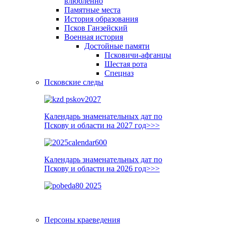
влюблённо
Памятные места
История образования
Псков Ганзейский
Военная история
Достойные памяти
Псковичи-афганцы
Шестая рота
Спецназ
Псковские следы
Календарь знаменательных дат по
Пскову и области на 2027 год>>>
Календарь знаменательных дат по
Пскову и области на 2026 год>>>
Персоны краеведения