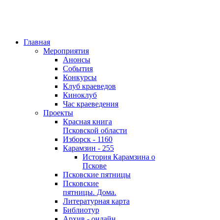
Главная
Мероприятия
Анонсы
События
Конкурсы
Клуб краеведов
Киноклуб
Час краеведения
Проекты
Красная книга
Псковской области
Изборск - 1160
Карамзин - 255
История Карамзина о
Пскове
Псковские пятницы
Псковские
пятницы. Дома.
Литературная карта
Библиотур
Архив - онлайн