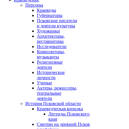
Персоны
Краеведы
Губернаторы
Псковские писатели
и деятели культуры
Художники
Архитекторы,
реставраторы
Исследователи
Композиторы,
музыканты
Религиозные
деятели
Исторические
личности
Ученые
Актеры, режиссеры,
театральные
деятели
История Псковской области
Краеведческая копилка
Легенды Псковского
края
Смотрю на древний Псков