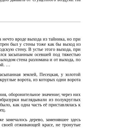
а нечто вроде выхода из тайника, но при
отрен был у стены тоже как бы выход из
дскую стену. В устье этого выхода, при
зался засыпанным осевшей под тяжестью
выходом стена разломана и от выхода, по
ой. …
асыпанная землей, Песецкая, у золотой
круглые ворота, из которых одни ворота
ия, оборонительное значение; через них
мбразурки выглядывали из полукруглых
было, как одна часть её приставлялась к
ец.
е замечалось дерево, заменявшее здесь
й своей отживающей красе, не тронутые