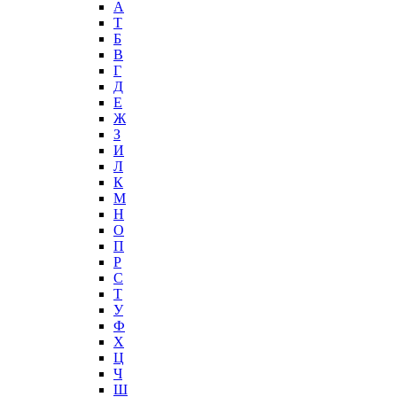
А
T
Б
В
Г
Д
Е
Ж
З
И
Л
К
М
Н
О
П
Р
С
Т
У
Ф
Х
Ц
Ч
Ш