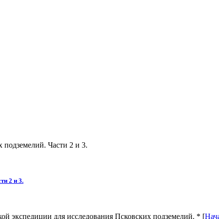
подземелий. Части 2 и 3.
и 2 и 3.
ой экспедиции для исследования Псковских подземелий. * [
Нач