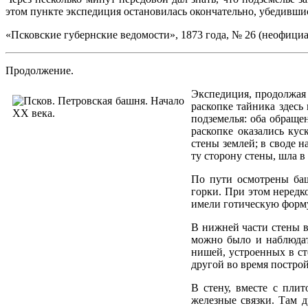
этом пункте экспедиция остановилась окончательно, убедившис
«Псковские губернские ведомости», 1873 года, № 26 (неофициа
Продолжение.
Экспедиция, продолжая п
раскопке тайника здесь
подземелья: оба обраще
раскопке оказались кус
стены землей; в своде н
ту сторону стены, шла 
По пути осмотрены баш
горки. При этом нередк
имели готическую форм
В нижней части стены в
можно было и наблюдат
нишей, устроенных в сте
другой во время построй
В стену, вместе с пли
железные связки. Там 