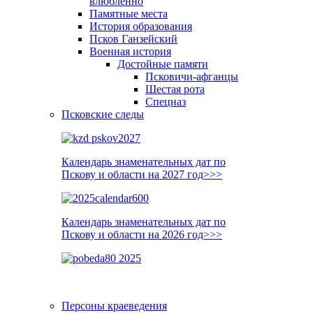
влюблённо
Памятные места
История образования
Псков Ганзейский
Военная история
Достойные памяти
Псковичи-афганцы
Шестая рота
Спецназ
Псковские следы
Календарь знаменательных дат по
Пскову и области на 2027 год>>>
Календарь знаменательных дат по
Пскову и области на 2026 год>>>
Персоны краеведения