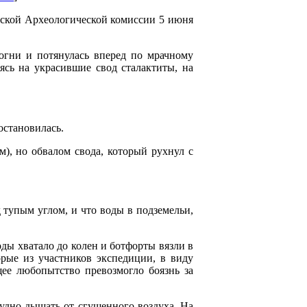
вской Археологической комиссии 5 июня
 огни и потянулась вперед по мрачному
ясь на украсившие свод сталактиты, на
остановилась.
м), но обвалом свода, который рухнул с
д тупым углом, и что воды в подземельи,
воды хватало до колен и ботфорты вязли в
орые из участников экспедиции, в виду
щее любопытство превозмогло боязнь за
рудно дышать от сгущенного воздуха. На