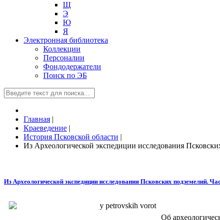
Щ
Э
Ю
Я
Электронная библиотека
Коллекции
Персоналии
Фондодержатели
Поиск по ЭБ
Главная
|
Краеведение
|
История Псковской области
|
Из Археологической экспедиции исследования Псковских 
Из Археологической экспедиции исследования Псковских подземелий. Част
Об археологическ