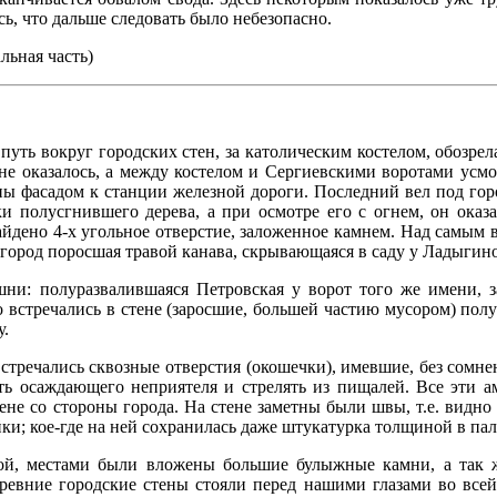
ь, что дальше следовать было небезопасно.
льная часть)
уть вокруг городских стен, за католическим костелом, обозрел
 не оказалось, а между костелом и Сергиевскими воротами усм
ны фасадом к станции железной дороги. Последний вел под горо
ки полусгнившего дерева, а при осмотре его с огнем, он ока
айдено 4-х угольное отверстие, заложенное камнем. Над самым 
в город поросшая травой канава, скрывающаяся в саду у Ладыгин
ни: полуразвалившаяся Петровская у ворот того же имени, з
о встречались в стене (заросшие, большей частию мусором) полу
у.
стречались сквозные отверстия (окошечки), имевшие, без сомнен
ь осаждающего неприятеля и стрелять из пищалей. Все эти а
не со стороны города. На стене заметны были швы, т.е. видно 
ки; кое-где на ней сохранилась даже штукатурка толщиной в пал
той, местами были вложены большие булыжные камни, а так ж
древние городские стены стояли перед нашими глазами во все