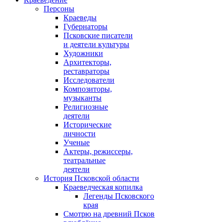
Персоны
Краеведы
Губернаторы
Псковские писатели
и деятели культуры
Художники
Архитекторы,
реставраторы
Исследователи
Композиторы,
музыканты
Религиозные
деятели
Исторические
личности
Ученые
Актеры, режиссеры,
театральные
деятели
История Псковской области
Краеведческая копилка
Легенды Псковского
края
Смотрю на древний Псков