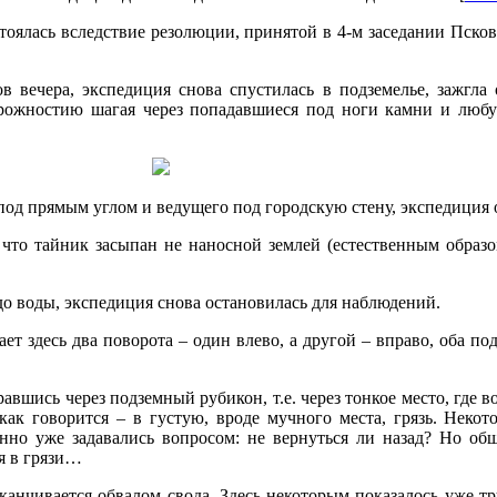
тоялась вследствие резолюции, принятой в 4-м заседании Пско
ов вечера, экспедиция снова спустилась в подземелье, зажгла
орожностию шагая через попадавшиеся под ноги камни и любу
од прямым углом и ведущего под городскую стену, экспедиция 
 что тайник засыпан не наносной землей (естественным образо
до воды, экспедиция снова остановилась для наблюдений.
ет здесь два поворота – один влево, а другой – вправо, оба по
равшись через подземный рубикон, т.е. через тонкое место, где 
ак говорится – в густую, вроде мучного места, грязь. Некот
нно уже задавались вопросом: не вернуться ли назад? Но об
ая в грязи…
аканчивается обвалом свода. Здесь некоторым показалось уже т