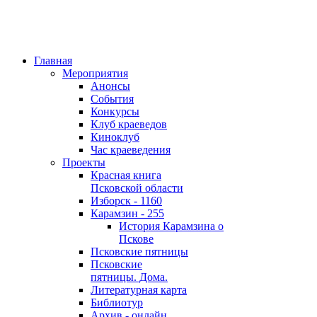
Главная
Мероприятия
Анонсы
События
Конкурсы
Клуб краеведов
Киноклуб
Час краеведения
Проекты
Красная книга
Псковской области
Изборск - 1160
Карамзин - 255
История Карамзина о
Пскове
Псковские пятницы
Псковские
пятницы. Дома.
Литературная карта
Библиотур
Архив - онлайн