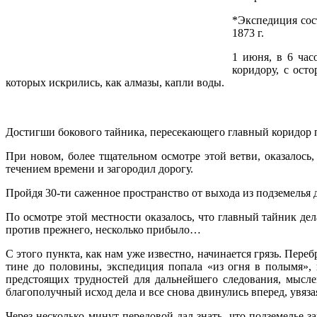
*Экспедиция сос
1873 г.
1 июня, в 6 час
коридору, с ост
которых искрились, как алмазы, капли воды.
Достигши бокового тайника, пересекающего главный коридор п
При новом, более тщательном осмотре этой ветви, оказалось,
течением времени и загородил дорогу.
Пройдя 30-ти саженное пространство от выхода из подземелья 
По осмотре этой местности оказалось, что главный тайник дела
против прежнего, несколько прибыло…
С этого пункта, как нам уже известно, начинается грязь. Переб
тине до половины, экспедиция попала «из огня в полымя», к
предстоящих трудностей для дальнейшего следования, мысле
благополучный исход дела и все снова двинулись вперед, увяз
Через несколько минут передовой дал знать, что подземелье з