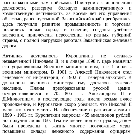
расположенными там войсками. Приступив к исполнению
должности, развернул большую административную и
хозяйственную деятельность. За восемь лет его управления
областью, ранее пустынной. Закаспийский край преобразился,
здесь получили развитие промышленность и торговля,
появились новые города и селения, созданы учебные
заведения, привлечены переселенцы из разных губерний
страны, с полной нагрузкой работала Закаспийская железная
дорога.
Активная деятельность Куропаткина не осталась
незамеченной Николаем II, и в январе 1898 г. царь назначил
его управляющим Военным министерством, а с 1 июля -
военным министром. В 1901 г. Алексей Николаевич стал
генералом от инфантерии, с 1902 г. - генерал-адъютант. В
должности военного министра ему досталось тяжелое
наследие. Планы преобразования русской армии,
осуществлявшиеся в 70- 80-е гг. Александром II и
Д.Милютиным, в последующие годы имели весьма вялое
продолжение, и Куропаткин скоро убедился, что Николай II
мало что хочет менять. На обеспечение и развитие армии в
1899 - 1903 гг. Куропаткин запросил 455 миллионов рублей,
но получил лишь 160. Тем не менее под его руководством
были проведены в жизнь многие неотложные меры:
повышены оклады денежного содержания офицерам,