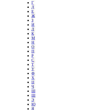
Г
Д
Е
Ж
З
И
Л
К
М
Н
О
П
Р
С
Т
У
Ф
Х
Ц
Ч
Ш
Щ
Э
Ю
Я