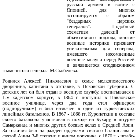
русской армией в войне с
Японией, для многих
ассоциируется с образом
"бездарных царских
генералов". Подобный
схематизм, далекий от
объективного подхода, многие
военные историки признают
унизительным для генерала,
имевшего несомненные
военные заслуги перед Россией
и являвшегося сподвижником
знаменитого генерала М.Скобелева.
Родился Алексей Николаевич в семье мелкопоместного
дворянина, капитана в отставке, в Псковской губернии. С
детских лет он был отдан в военную службу, воспитывался в
1-м кадетском корпусе, в 1864 г. поступил в Павловское
военное училище, через два года стал офицером
(подпоручиком) и был назначен в один из туркестанских
линейных батальонов. В 1867 - 1868 гг. Куропаткин в составе
своего батальона участвовал в походе на Бухару, в штурме
Самарканда и многих других боевых делах в Средней Азии.
За отличия был награжден орденами святого Станислава и
святой Анны 3-й степени и чином поручика, с 1870 г. - штабс-