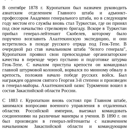
В сентябре 1878 г. Куропаткин был назначен руководить
азиатским отделением Главного штаба и адъюнкт-
профессором Академии генерального штаба, но в следующем
году местом его службы вновь стал Туркестан, где он принял
под свое начальство стрелковую бригаду. Вскоре в Туркестан
прибыл генерал-лейтенант Скобелев, которому было
поручено возглавить Ахалтекинскую экспедицию, и они
встретились в походе русского отряда под Геок-Тепе. В
очередной раз став начальником штаба "белого генерала",
Куропаткин проявил свои превосходные организаторские
качества в переходе через пустыню и подготовке штурма
Геок-Тепе. С началом приступа крепости он командовал
главной штурмовой колонной, ворвался по минному обвалу в
крепость, положив начало победе русских войск. Был
награжден орденом святого Георгия 3-й степени и произведен
в генерал-майоры. Ахалтекинский оазис Туркмении вошел в
состав Закаспийской области России.
С 1883 г. Куропаткин вновь состоял при Главном штабе,
занимался вопросами военного управления в отдаленных
областях Российской империи, выезжал командовать
соединениями на различные маневры и учения. В 1890 г. он
был произведен в генерал-лейтенанты с назначением
начальником Закаспийской области и командующим