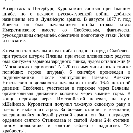
Возвратясь в Петербург, Куропаткин состоял при Главном
штабе, но с началом русско-турецкой войны добился
назначения его в Дунайскую армию. В августе 1877 г. под
Ловчею он был начальником штаба отряда князя
Имеретинского; вместе со Скобелевым, фактически
руководившим операцией, обеспечил подготовку атаки Ловчи
и ее взятие.
Затем он стал начальником штаба сводного отряда Скобелева
при третьем штурме Плевны; при атаке плевненских редутов
был контужен взрывом зарядного ящика, чудом остался жив (в
"Московских ведомостях" N 220 его имя числилось в списке
погибших героев штурма). 6 сентября произведен в
подполковники. После капитуляции Плевны Алексей
Николаевич в должности начальника штаба 16-й пехотной
дивизии Скобелева участвовал в переходе через Балканы,
организовывал движение колонны через зимние горы. В
конце перехода через Иметлийский перевал, на пути
кШейново, Куропаткин получил тяжелую сквозную рану в
плечо и выбыл из строя. За боевые отличия в кампании,
завершившейся победой русской армии, он был награжден
орденами святого Станислава и святой Анны 2-й степени,
чином полковника и золотой саблей с надписью: "За
храбрость".