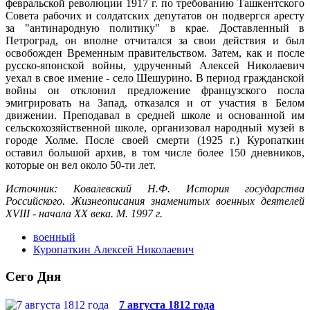
февральской революции 1917 г. по требованию Ташкентского
Совета рабочих и солдатских депутатов он подвергся аресту
за "антинародную политику" в крае. Доставленный в
Петроград, он вполне отчитался за свои действия и был
освобожден Временным правительством. Затем, как и после
русско-японской войны, удрученный Алексей Николаевич
уехал в свое имение - село Шешурино. В период гражданской
войны он отклонил предложение французского посла
эмигрировать на Запад, отказался и от участия в Белом
движении. Преподавал в средней школе и основанной им
сельскохозяйственной школе, организовал народный музей в
городе Холме. После своей смерти (1925 г.) Куропаткин
оставил большой архив, в том числе более 150 дневников,
которые он вел около 50-ти лет.
Источник: Ковалевский Н.Ф. История государства
Российского. Жизнеописания знаменитых военных деятелей
XVIII - начала XX века. М. 1997 г.
военный
Куропаткин Алексей Николаевич
Сего Дня
7 августа 1812 года