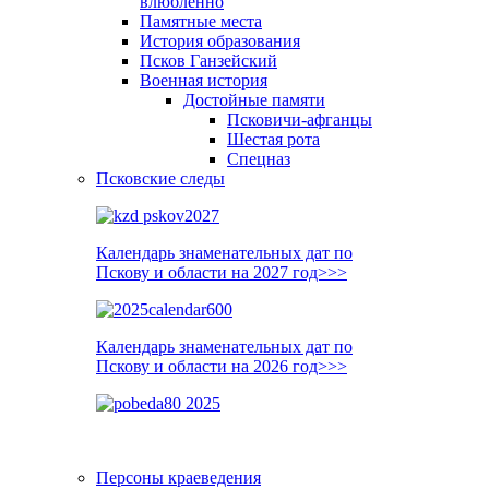
влюблённо
Памятные места
История образования
Псков Ганзейский
Военная история
Достойные памяти
Псковичи-афганцы
Шестая рота
Спецназ
Псковские следы
Календарь знаменательных дат по
Пскову и области на 2027 год>>>
Календарь знаменательных дат по
Пскову и области на 2026 год>>>
Персоны краеведения