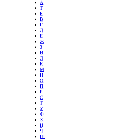
А
T
Б
В
Г
Д
Е
Ж
З
И
Л
К
М
Н
О
П
Р
С
Т
У
Ф
Х
Ц
Ч
Ш