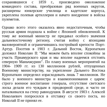
сохранявшиеся с 1859 г., произведено омоложение
командного состава, преобразован ряд военных округов,
расширены юнкерские училища и кадетские корпуса,
укреплена полевая артиллерия и начато внедрение в войска
пулеметов.
Однако всего этого оказалось явно недостаточным, чтобы
русская армия подошла к войне с Японией обновленной. К
тому же военный министр не придавал особого значения
дальневосточному региону, считая войну с японцами
маловероятной и ограничившись постройкой крепости Порт-
Артур. Посетив в 1903 г. Дальний Восток, Куропаткин
доложил Николаю II: "Мы можем быть вполне спокойны за
участь Приамурского края и мы вполне надеемся отстоять
северную Маньчжурию". По плану военных мероприятий на
1904- 1909 гг. из 130 миллионов рублей, отпущенных
Военному министерству, на укрепление Дальнего Востока
Куропаткин определил израсходовать лишь 7 миллионов. Не
было у военного министра и взаимопонимания с царем:
строго военное воспитание генерала, отсутствие светского
лоска делали его чуждым в придворной среде, и часто он
наталкивался на стену равнодушия. В августе 1903 г. Алексей
Николаевич попросился в отставку со своего поста, но
Николай II не принял ее.