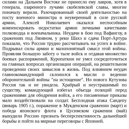
силами на Дальнем Востоке не принесло ему лавров, хотя в
генерала, озаренного лучами скобелевской славы, многие
поначалу верили. Разочарованный своей деятельностью на
посту военного министра и неуверенный в силе русской
армии, Алексей Николаевич оказался неспособным
компенсировать недостатки армии личными качествами
полководца и военачальника. Неудачи в бою под Вафангоу, в
сражениях под Ляояном, у реки Шахэ и сдача Порт-Артура
показали, что России трудно рассчитывать на успех в войне.
Подрывал силы армии и малопонятный смысл этой войны.
Проявляя большую заботу о тыле войск и отдавая множество
боевых распоряжений, Куропаткин не умел сосредоточиться
на главных вопросах организации операций, на решительном
проведении своих замыслов в жизнь. Под влиянием неудач
главнокомандующий склонился к мысли о ведении
оборонительной войны "на истощение". Но нового Кутузова
Россия так и не увидела. Храбрый и неустрашимый по
существу, командующий избегал объезда позиций перед
сражениями для ободрения войск, а его письменные приказы
мало воздействовали на солдат. Бесплодная атака Сандепу
(январь 1905 г.), поражение в Мукденском сражении (март) и
победа японского флота в Цусимском сражении (май)
вынудили Россию признать бесперспективность дальнейшей
борьбы и пойти на мирные переговоры с Японией.