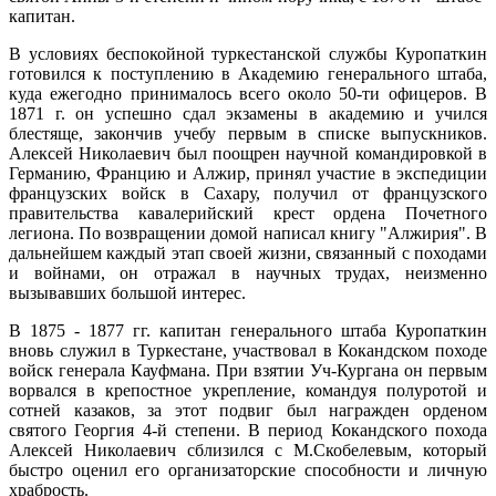
капитан.
В условиях беспокойной туркестанской службы Куропаткин
готовился к поступлению в Академию генерального штаба,
куда ежегодно принималось всего около 50-ти офицеров. В
1871 г. он успешно сдал экзамены в академию и учился
блестяще, закончив учебу первым в списке выпускников.
Алексей Николаевич был поощрен научной командировкой в
Германию, Францию и Алжир, принял участие в экспедиции
французских войск в Сахару, получил от французского
правительства кавалерийский крест ордена Почетного
легиона. По возвращении домой написал книгу "Алжирия". В
дальнейшем каждый этап своей жизни, связанный с походами
и войнами, он отражал в научных трудах, неизменно
вызывавших большой интерес.
В 1875 - 1877 гг. капитан генерального штаба Куропаткин
вновь служил в Туркестане, участвовал в Кокандском походе
войск генерала Кауфмана. При взятии Уч-Кургана он первым
ворвался в крепостное укрепление, командуя полуротой и
сотней казаков, за этот подвиг был награжден орденом
святого Георгия 4-й степени. В период Кокандского похода
Алексей Николаевич сблизился с М.Скобелевым, который
быстро оценил его организаторские способности и личную
храбрость.