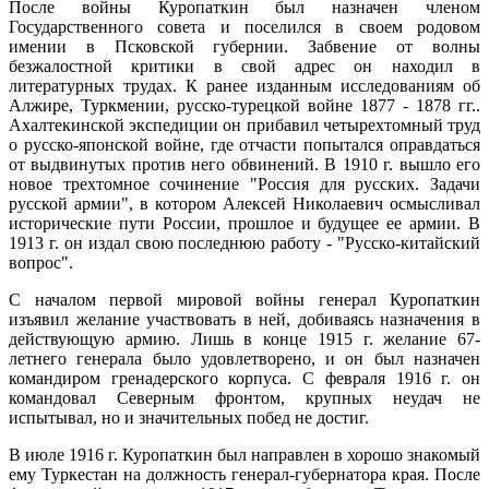
После войны Куропаткин был назначен членом
Государственного совета и поселился в своем родовом
имении в Псковской губернии. Забвение от волны
безжалостной критики в свой адрес он находил в
литературных трудах. К ранее изданным исследованиям об
Алжире, Туркмении, русско-турецкой войне 1877 - 1878 гг..
Ахалтекинской экспедиции он прибавил четырехтомный труд
о русско-японской войне, где отчасти попытался оправдаться
от выдвинутых против него обвинений. В 1910 г. вышло его
новое трехтомное сочинение "Россия для русских. Задачи
русской армии", в котором Алексей Николаевич осмысливал
исторические пути России, прошлое и будущее ее армии. В
1913 г. он издал свою последнюю работу - "Русско-китайский
вопрос".
С началом первой мировой войны генерал Куропаткин
изъявил желание участвовать в ней, добиваясь назначения в
действующую армию. Лишь в конце 1915 г. желание 67-
летнего генерала было удовлетворено, и он был назначен
командиром гренадерского корпуса. С февраля 1916 г. он
командовал Северным фронтом, крупных неудач не
испытывал, но и значительных побед не достиг.
В июле 1916 г. Куропаткин был направлен в хорошо знакомый
ему Туркестан на должность генерал-губернатора края. После