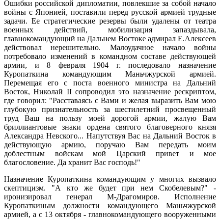
Ошибки российской дипломатии, повлекшие за собой начало
войны с Японией, поставили перед русской армией трудные
задачи. Ее стратегические резервы были удалены от театра
военных действий, мобилизация запаздывала,
главнокомандующий на Дальнем Востоке адмирал Е.Алексеев
действовал нерешительно. Малоудачное начало войны
потребовало изменений в командном составе действующей
армии, и 8 февраля 1904 г. последовало назначение
Куропаткина командующим Маньчжурской армией.
Перемещая его с поста военного министра на Дальний
Восток, Николай II сопроводил это назначение рескриптом,
где говорил: "Расставаясь с Вами и желая выразить Вам мою
глубокую признательность за шестилетний просвещенный
труд Ваш на пользу моей дорогой армии, жалую Вам
бриллиантовые знаки ордена святого благоверного князя
Александра Невского... Напутствуя Вас на Дальний Восток в
действующую армию, поручаю Вам передать моим
доблестным войскам мой Царский привет и мое
благословение. Да хранит Вас господь!"
Назначение Куропаткина командующим у многих вызвало
скептицизм. "А кто же будет при нем Скобелевым?" -
иронизировал генерал М-Драгомиров. Исполнение
Куропаткиным должности командующего Маньчжурской
армией, а с 13 октября - главнокомандующего вооруженными