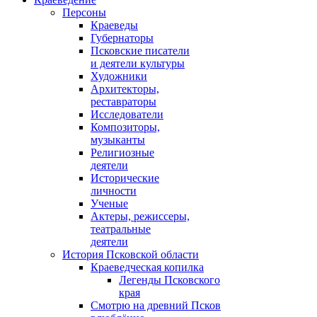
Персоны
Краеведы
Губернаторы
Псковские писатели
и деятели культуры
Художники
Архитекторы,
реставраторы
Исследователи
Композиторы,
музыканты
Религиозные
деятели
Исторические
личности
Ученые
Актеры, режиссеры,
театральные
деятели
История Псковской области
Краеведческая копилка
Легенды Псковского
края
Смотрю на древний Псков