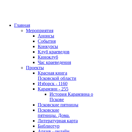
Главная
Мероприятия
Анонсы
События
Конкурсы
Клуб краеведов
Киноклуб
Час краеведения
Проекты
Красная книга
Псковской области
Изборск - 1160
Карамзин - 255
История Карамзина о
Пскове
Псковские пятницы
Псковские
пятницы. Дома.
Литературная карта
Библиотур
Архив - онлайн