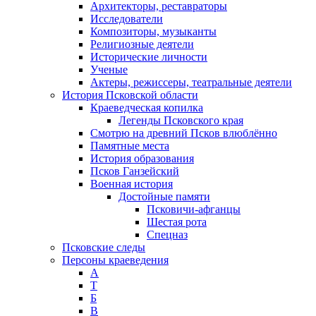
Архитекторы, реставраторы
Исследователи
Композиторы, музыканты
Религиозные деятели
Исторические личности
Ученые
Актеры, режиссеры, театральные деятели
История Псковской области
Краеведческая копилка
Легенды Псковского края
Смотрю на древний Псков влюблённо
Памятные места
История образования
Псков Ганзейский
Военная история
Достойные памяти
Псковичи-афганцы
Шестая рота
Спецназ
Псковские следы
Персоны краеведения
А
T
Б
В