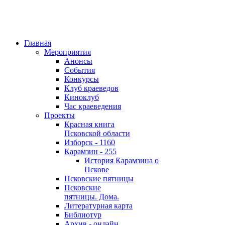
Главная
Мероприятия
Анонсы
События
Конкурсы
Клуб краеведов
Киноклуб
Час краеведения
Проекты
Красная книга
Псковской области
Изборск - 1160
Карамзин - 255
История Карамзина о
Пскове
Псковские пятницы
Псковские
пятницы. Дома.
Литературная карта
Библиотур
Архив - онлайн