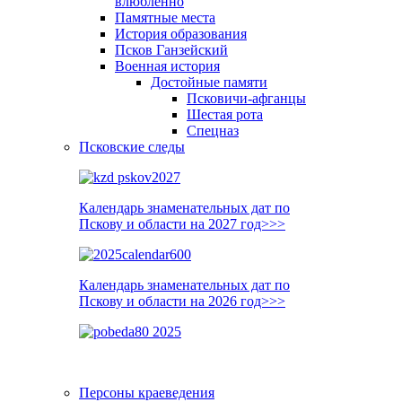
влюблённо
Памятные места
История образования
Псков Ганзейский
Военная история
Достойные памяти
Псковичи-афганцы
Шестая рота
Спецназ
Псковские следы
Календарь знаменательных дат по
Пскову и области на 2027 год>>>
Календарь знаменательных дат по
Пскову и области на 2026 год>>>
Персоны краеведения