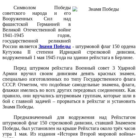
Символом Победы
советского народа и его
Вооруженных Сил над
фашистской Германией в
Великой Отечественной войне
1941-1945 годов,
государственной реликвией
России является
Знамя Победы
- штурмовой флаг 150 ордена
Кутузова II степени Идрицкой стрелковой дивизии,
водруженный 1 мая 1945 года на здании рейхстага в Берлине.
Перед штурмом рейхстага Военный совет 3 Ударной
Армии вручил своим дивизиям девять красных знамен,
специально изготовленных по типу Государственного флага
СССР. Отметим, что подобные самодельные знамена, флаги,
флажки имелись во всех других передовых соединениях. Как
правило, они вручались штурмовым группам, которые шли в
бой с главной задачей – прорваться в рейхстаг и установить
Знамя Победы.
Предназначенный для водружения над Рейхстагом
штурмовой флаг 150 стрелковой дивизии, ставший Знаменем
Победы, был установлен на крыше Рейхстага около трёх часов
утра 1 мая. Из издания «История Второй мировой войны»