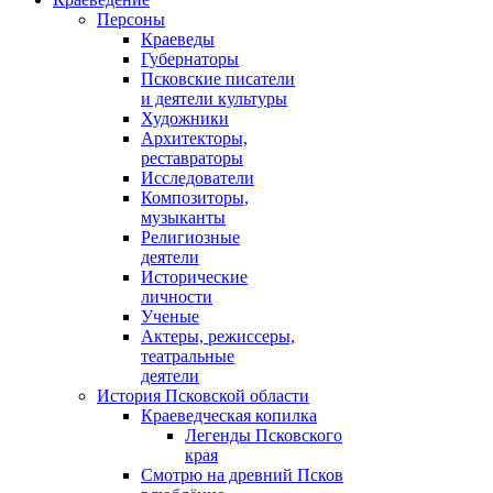
Персоны
Краеведы
Губернаторы
Псковские писатели
и деятели культуры
Художники
Архитекторы,
реставраторы
Исследователи
Композиторы,
музыканты
Религиозные
деятели
Исторические
личности
Ученые
Актеры, режиссеры,
театральные
деятели
История Псковской области
Краеведческая копилка
Легенды Псковского
края
Смотрю на древний Псков