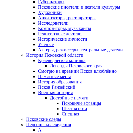
Губернаторы
Псковские писатели и деятели культуры
Художники
Архитекторы, реставраторы
Исследователи
Композиторы, музыканты
Религиозные деятели
Исторические личности
Ученые
Актеры, режиссеры, театральные деятели
История Псковской области
Краеведческая копилка
Легенды Псковского края
Смотрю на древний Псков влюблённо
Памятные места
История образования
Псков Ганзейский
Военная история
Достойные памяти
Псковичи-афганцы
Шестая рота
Спецназ
Псковские следы
Персоны краеведения
А