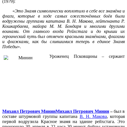
(1979):
«
Это Знамя символически воплотило в себе все знамёна и
флаги, которые в ходе самых ожесточённых боёв были
водружены группами капитана В. Н. Макова, лейтенанта Р.
Кошкарбаева, майора М. М. Бондаря и многими другими
воинами. От главного входа Рейхстага и до крыши их
героический путь был отмечен красными знамёнами, флагами
и флажками, как бы слившимися теперь в единое Знамя
Победы
».
Уроженец Псковщины – сержант
Михаил Петрович МининМихаил Петрович Минин
–
был в
составе штурмовой группы капитана
В. Н. Макова
, которая
первой водрузила Красное знамя на здание рейхстага. Это
произошло 30 апреля в 22 часа 30 минут бойцы установили