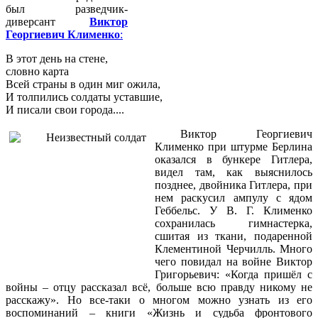
был разведчик-
диверсант
Виктор
Георгиевич Клименко
:
В этот день на стене,
словно карта
Всей страны в один миг ожила,
И толпились солдаты уставшие,
И писали свои города....
Виктор Георгиевич
Клименко при штурме Берлина
оказался в бункере Гитлера,
видел там, как выяснилось
позднее, двойника Гитлера, при
нем раскусил ампулу с ядом
Геббельс. У В. Г. Клименко
сохранилась гимнастерка,
сшитая из ткани, подаренной
Клементиной Черчилль. Много
чего повидал на войне Виктор
Григорьевич: «Когда пришёл с
войны – отцу рассказал всё, больше всю правду никому не
расскажу». Но все-таки о многом можно узнать из его
воспоминаний – книги «Жизнь и судьба фронтового