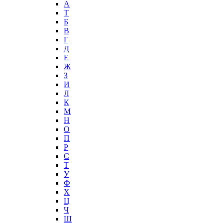
А
T
Б
В
Г
Д
Е
Ж
З
И
Л
К
М
Н
О
П
Р
С
Т
У
Ф
Х
Ц
Ч
Ш