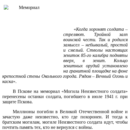
«
Когда хоронят солдата –
стреляют. Тройной залп
воинской чести. Так и родился
замысел – небывалый, простой
и смелый. Стволы настоящих
зениток 85-го калибра подняты
вверх, в зенит. Кольцо
зенитных орудий установлено
на гранитной площадке на фоне
крепостной стены Окольного города. Рядом – Вечный Огонь и
каска
».
В Пскове на мемориал «Могила Неизвестного солдата»
перенесены останки солдата, погибшего в июле 1941 г. при
защите Пскова.
Миллионы погибли в Великой Отечественной войне и
зачастую даже неизвестно, кто где похоронен. И тогда к
братским могилам, могиле Неизвестного солдата идут, чтобы
почтить память тех, кто не вернулся с войны.