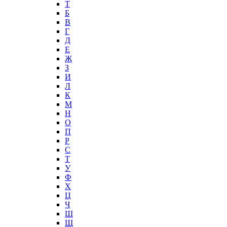
T
Б
В
Г
Д
Е
Ж
З
И
Л
К
М
Н
О
П
Р
С
Т
У
Ф
Х
Ц
Ч
Ш
Щ