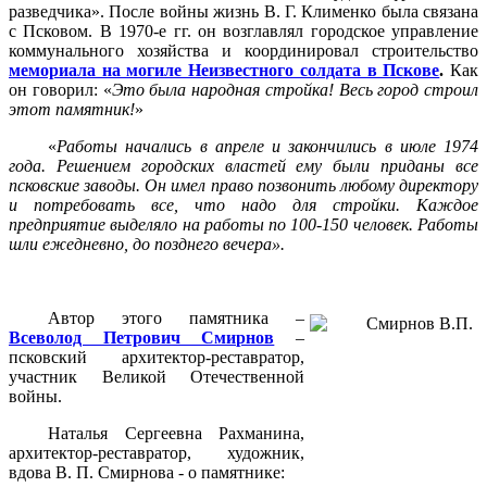
разведчика». После войны жизнь В. Г. Клименко была связана
с Псковом. В 1970-е гг. он возглавлял городское управление
коммунального хозяйства и координировал строительство
мемориала на могиле Неизвестного солдата в Пскове
.
Как
он говорил: «
Это была народная стройка! Весь город строил
этот памятник!
»
«
Работы начались в апреле и закончились в июле 1974
года. Решением городских властей ему были приданы все
псковские заводы. Он имел право позвонить любому директору
и потребовать все, что надо для стройки. Каждое
предприятие выделяло на работы по 100-150 человек. Работы
шли ежедневно, до позднего вечера».
Автор этого памятника –
Всеволод Петрович Смирнов
–
псковский архитектор-реставратор,
участник Великой Отечественной
войны.
Наталья Сергеевна Рахманина,
архитектор-реставратор, художник,
вдова В. П. Смирнова - о памятнике: