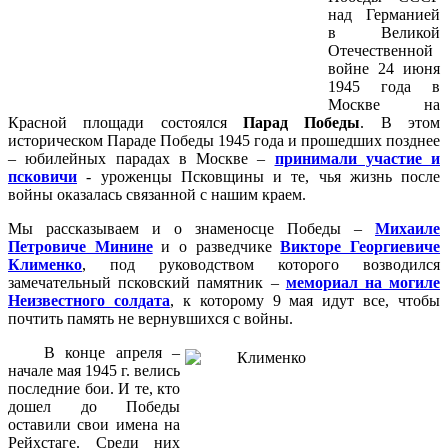
над Германией
в Великой
Отечественной
войне 24 июня
1945 года в
Москве на
Красной площади состоялся
Парад Победы
. В этом
историческом Параде Победы 1945 года и прошедших позднее
– юбилейных парадах в Москве –
принимали участие и
псковичи
- уроженцы Псковщины и те, чья жизнь после
войны оказалась связанной с нашим краем.
Мы рассказываем и о знаменосце Победы –
Михаиле
Петровиче Минине
и о разведчике
Викторе Георгиевиче
Клименко
, под руководством которого возводился
замечательный псковский памятник –
мемориал на могиле
Неизвестного солдата
, к которому 9 мая идут все, чтобы
почтить память не вернувшихся с войны.
В конце апреля –
начале мая 1945 г. велись
последние бои. И те, кто
дошел до Победы
оставили свои имена на
Рейхстаге. Среди них