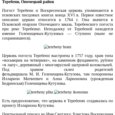
Теребени, Опочецкий район
Погост Теребени и Воскресенская церковь упоминаются в
псковских писцовых книгах конца ХVI в. Первое известное
описание церкви относится к 1764 г. Она значится в
Псковской епархии Опочецкого заказа, Теребенского погоста
при реке Теребенке. Неподалеку от Теребеней находится
имение Голенищевых-Кутузовых — Ступино (ныне не
сохранившееся).
Церковь погоста Теребени выстроена в 1757 году, храм типа
«восьмерик на четверике», на каменном фундаменте, рублен
«в лапу», деревянный с многоярусной шатровой колокольней.
Под храмом склеп родителей
фельдмаршала М. И. Голенищева-Кутузова, там похоронены
Илларион Матвеевич и Анна Ларионовна (урожденная
Бедринская) Голенищевы-Кутузовы.
Есть предположение, что церковь в Теребенях создавалась по
проекту Иллариона Кутузова.
Центральный придел во Имя Светлого Христова Воскресения