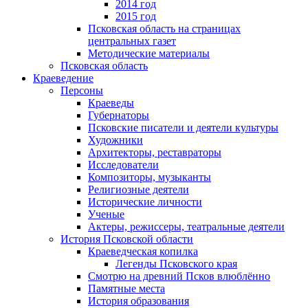
2014 год
2015 год
Псковская область на страницах
центральных газет
Методические материалы
Псковская область
Краеведение
Персоны
Краеведы
Губернаторы
Псковские писатели и деятели культуры
Художники
Архитекторы, реставраторы
Исследователи
Композиторы, музыканты
Религиозные деятели
Исторические личности
Ученые
Актеры, режиссеры, театральные деятели
История Псковской области
Краеведческая копилка
Легенды Псковского края
Смотрю на древний Псков влюблённо
Памятные места
История образования