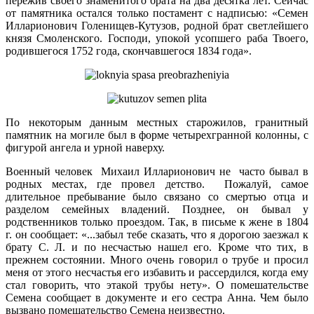
пережив своего знаменитого брата на два десятка лет. Сейчас
от памятника остался только постамент с надписью: «Семен
Илларионович Голенищев-Кутузов, родной брат светлейшего
князя Смоленского. Господи, упокой усопшего раба Твоего,
родившегося 1752 года, скончавшегося 1834 года».
По некоторым данным местных старожилов, гранитный
памятник на могиле был в форме четырехгранной колонны, с
фигурой ангела и урной наверху.
Военный человек Михаил Илларионович не часто бывал в
род­ных местах, где провел детство. Пожалуй, самое
длительное пребывание было связано со смертью отца и
разделом семейных вла­дений. Позднее, он бывал у
родственников только проездом. Так, в письме к жене в 1804
г. он сообщает: «...забыл тебе сказать, что я дорогою заезжал к
брату С. Л. и по несчастью нашел его. Кроме что тих, в
прежнем состоянии. Много очень говорил о трубе и просил
меня от этого несчастья его избавить и рассердился, когда ему
стал говорить, что этакой трубы нету». О помешательст­ве
Семена сообщает в документе и его сестра Анна. Чем было
вы­звано помешательство Семена неизвестно.