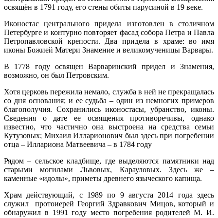
освящён в 1791 году, его стены обиты парусиной в 19 веке.
Иконостас центрального придела изготовлен в столичном
Петербурге и контурно повторяет фасад собора Петра и Павла
Петропавловской крепости. Два придела в храме: во имя
иконы Божией Матери Знамение и великомученицы Варвары.
В 1778 году освящен Варваринский придел и Знамения,
возможно, он был Петровским.
Хотя церковь пережила немало, служба в ней не прекращалась
со дня основания; и ее судьба – один из немногих примеров
благополучия. Сохранились иконостасы, убранство, иконы.
Сведения о дате ее освящения противоречивы, однако
известно, что частично она выстроена на средства семьи
Кутузовых; Михаил Илларионович был здесь при погребении
отца – Иллариона Матвеевича – в 1784 году
Рядом – сельское кладбище, где выделяются памятники над
старыми могилами Львовых, Карауловых. Здесь же –
каменные «идолы», приметы древнего языческого капища.
Храм действующий, с 1989 по 9 августа 2014 года здесь
служил протоиерей Георгий Здравкович Мицов, который и
обнаружил в 1991 году место погребения родителей М. И.