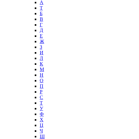
А
T
Б
В
Г
Д
Е
Ж
З
И
Л
К
М
Н
О
П
Р
С
Т
У
Ф
Х
Ц
Ч
Ш