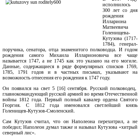
исполнилось
300 лет со дня
рождения
Иллариона
Матвеевича
Голенищева-
Кутузова (1717-
1784), генерал-
поручика, сенатора, отца знаменитого полководца. И годом
рождения самого Михаила Илларионовича все чаще
называется 1747, а не 1745 как это указано на его могиле.
Данные, содержащиеся в ряде формулярных списков 1769,
1785, 1791 годов и в частных письмах, указывают на
возможность отнесения его рождения к 1747 году.
Он появился на свет 5 [16] сентября. Русский полководец,
главнокомандующий русской армией во время Отечественной
войны 1812 года. Первый полный кавалер ордена Святого
Георгия. С 1812 года именовался светлейший князь
Голенищев-Кутузов-Смоленский.
Сам Кутузов считал, что он Наполеона перехитрил, а не
победил; Наполеон думал также и называл Кутузова «хитрый
северный лис».