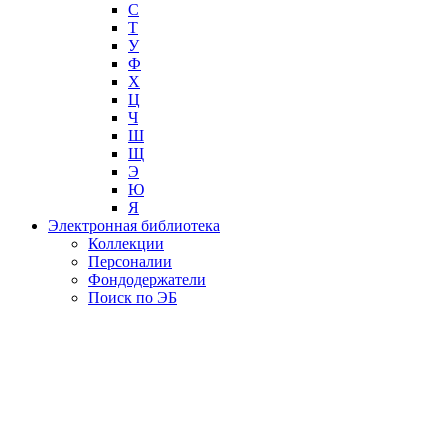
С
Т
У
Ф
Х
Ц
Ч
Ш
Щ
Э
Ю
Я
Электронная библиотека
Коллекции
Персоналии
Фондодержатели
Поиск по ЭБ