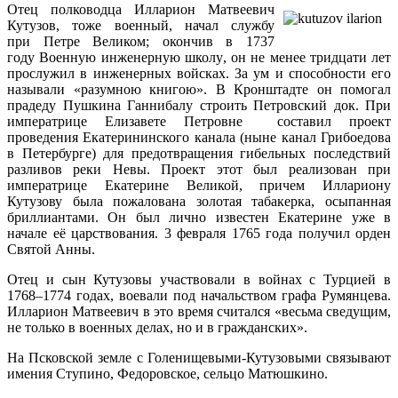
Отец полководца Илларион Матвеевич
Кутузов, тоже военный, начал службу
при Петре Великом; окончив в 1737
году Военную инженерную школу, он не менее тридцати лет
прослужил в инженерных войсках. За ум и способности его
называли «разумною книгою». В Кронштадте он помогал
прадеду Пушкина Ганнибалу строить Петровский док. При
императрице Елизавете Петровне составил проект
проведения Екатерининского канала (ныне канал Грибоедова
в Петербурге) для предотвращения гибельных последствий
разливов реки Невы. Проект этот был реализован при
императрице Екатерине Великой, причем Иллариону
Кутузову была пожалована золотая табакерка, осыпанная
бриллиантами. Он был лично известен Екатерине уже в
начале её царствования. 3 февраля 1765 года получил орден
Святой Анны.
Отец и сын Кутузовы участвовали в войнах с Турцией в
1768–1774 годах, воевали под начальством графа Румянцева.
Илларион Матвеевич в это время считался «весьма сведущим,
не только в военных делах, но и в гражданских».
На Псковской земле с Голенищевыми-Кутузовыми связывают
имения Ступино, Федоровское, сельцо Матюшкино.