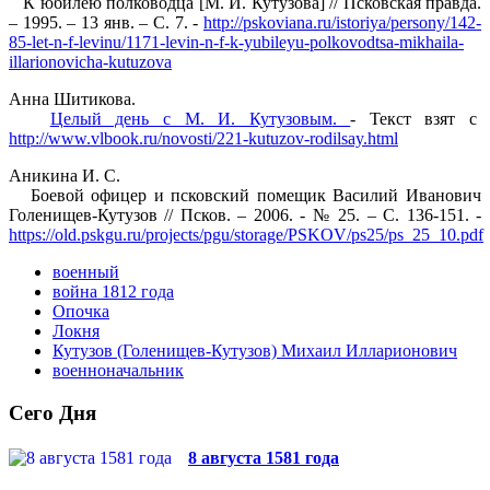
К юбилею полководца [М. И. Кутузова] // Псковская правда.
– 1995. – 13 янв. – С. 7. -
http://pskoviana.ru/istoriya/persony/142-
85-let-n-f-levinu/1171-levin-n-f-k-yubileyu-polkovodtsa-mikhaila-
illarionovicha-kutuzova
Анна Шитикова.
Целый день с М. И. Кутузовым
.
- Текст взят с
http://www.vlbook.ru/novosti/221-kutuzov-rodilsay.html
Аникина И. С.
Боевой офицер и псковский помещик Василий Иванович
Голенищев-Кутузов // Псков. – 2006. - № 25. – С. 136-151. -
https://old.pskgu.ru/projects/pgu/storage/PSKOV/ps25/ps_25_10.pdf
военный
война 1812 года
Опочка
Локня
Кутузов (Голенищев-Кутузов) Михаил Илларионович
военноначальник
Сего Дня
8 августа 1581 года