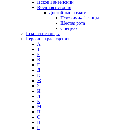
Псков Ганзейский
Военная история
Достойные памяти
Псковичи-афганцы
Шестая рота
Спецназ
Псковские следы
Персоны краеведения
А
T
Б
В
Г
Д
Е
Ж
З
И
Л
К
М
Н
О
П
Р