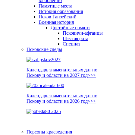
влюблённо
Памятные места
История образования
Псков Ганзейский
Военная история
Достойные памяти
Псковичи-афганцы
Шестая рота
Спецназ
Псковские следы
Календарь знаменательных дат по
Пскову и области на 2027 год>>>
Календарь знаменательных дат по
Пскову и области на 2026 год>>>
Персоны краеведения