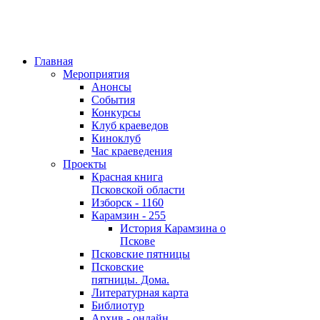
Главная
Мероприятия
Анонсы
События
Конкурсы
Клуб краеведов
Киноклуб
Час краеведения
Проекты
Красная книга
Псковской области
Изборск - 1160
Карамзин - 255
История Карамзина о
Пскове
Псковские пятницы
Псковские
пятницы. Дома.
Литературная карта
Библиотур
Архив - онлайн