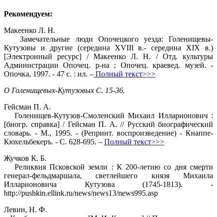
Рекомендуем:
Макеенко Л. Н.
Замечательные люди Опочецкого уезда: Голенищевы-
Кутузовы и другие (середина XVIII в.- середина XIX в.)
[Электронный ресурс] / Макеенко Л. Н. / Отд. культуры
Администрации Опочец. р-на ; Опочец. краевед. музей. -
Опочка, 1997. - 47 с. : ил. –
Полный текст>>>
О Голенищевых-Кутузовых С. 15-36.
Гейсман П. А.
Голенищев-Кутузов-Смоленский Михаил Илларионович :
[биогр. справка] / Гейсман П. А. // Русский биографический
словарь. - М., 1995. - (Репринт. воспроизведение) - Кнаппе-
Кюхельбекеръ. - С. 628-695. –
Полный текст>>>
Жучков К. Б.
Реликвия Псковской земли : К 200-летию со дня смерти
генерал-фельдмаршала, светлейшего князя Михаила
Илларионовича Кутузова (1745-1813). -
http://pushkin.ellink.ru/news/news13/news995.asp
Левин, Н. Ф.