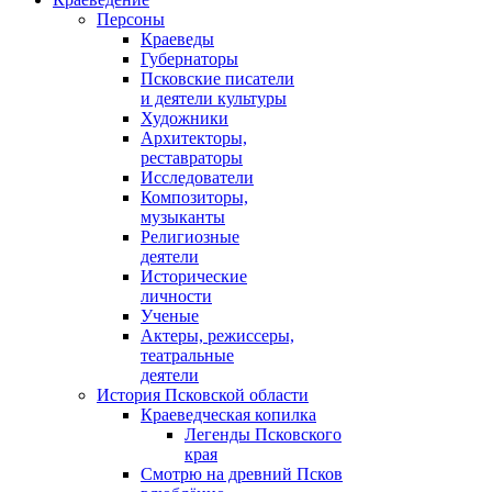
Персоны
Краеведы
Губернаторы
Псковские писатели
и деятели культуры
Художники
Архитекторы,
реставраторы
Исследователи
Композиторы,
музыканты
Религиозные
деятели
Исторические
личности
Ученые
Актеры, режиссеры,
театральные
деятели
История Псковской области
Краеведческая копилка
Легенды Псковского
края
Смотрю на древний Псков