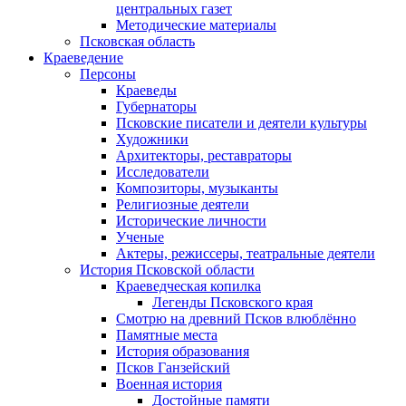
центральных газет
Методические материалы
Псковская область
Краеведение
Персоны
Краеведы
Губернаторы
Псковские писатели и деятели культуры
Художники
Архитекторы, реставраторы
Исследователи
Композиторы, музыканты
Религиозные деятели
Исторические личности
Ученые
Актеры, режиссеры, театральные деятели
История Псковской области
Краеведческая копилка
Легенды Псковского края
Смотрю на древний Псков влюблённо
Памятные места
История образования
Псков Ганзейский
Военная история
Достойные памяти