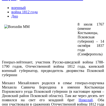
военный
война 1812 года
Дно
8 июля 1767
(имение
Костыжицы,
Псковская
губерния) – 14
октября 1837
года
(Симферополь)
Генерал-лейтенант, участник Русско-шведской войны 1788-
1790 годов, Отечественной войны 1812 года, киевский
военный губернатор, предводитель дворянства Псковской
губернии
Михаил Михайлович родился в семье генерал-поручика
Михаила Саввича Бороздина в имении Костыжицы
Порховского уезда Псковской губернии (в настоящее время –
Дновский район Псковской области). Там же через десять лет
появился на свет его младший брат
Николай
. Оба
они участвовали в сражениях Отечественной войны 1812 года