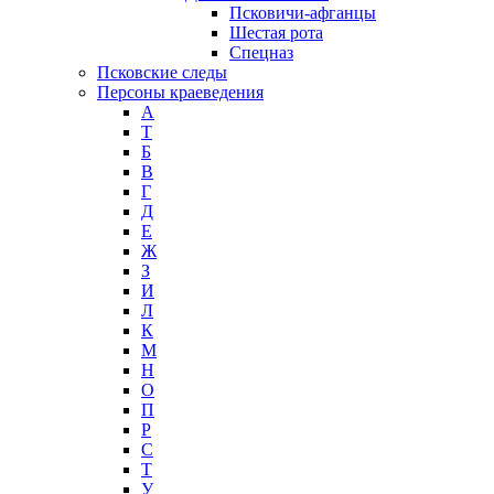
Псковичи-афганцы
Шестая рота
Спецназ
Псковские следы
Персоны краеведения
А
T
Б
В
Г
Д
Е
Ж
З
И
Л
К
М
Н
О
П
Р
С
Т
У