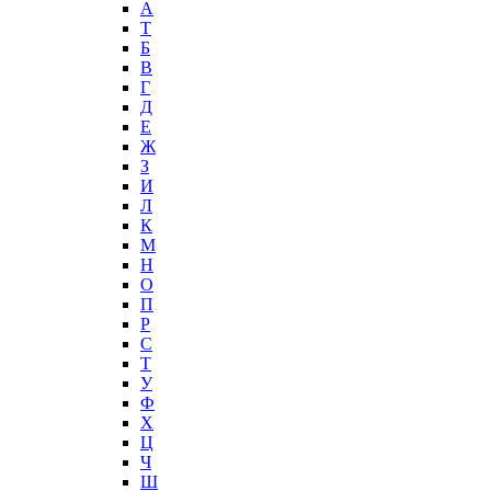
А
T
Б
В
Г
Д
Е
Ж
З
И
Л
К
М
Н
О
П
Р
С
Т
У
Ф
Х
Ц
Ч
Ш