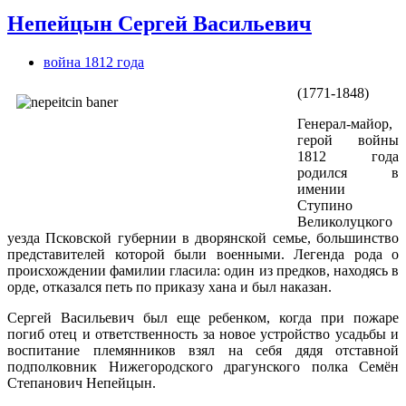
Непейцын Сергей Васильевич
война 1812 года
(1771-1848)
Генерал-майор,
герой войны
1812 года
родился в
имении
Ступино
Великолуцкого
уезда Псковской губернии в дворянской семье, большинство
представителей которой были военными. Легенда рода о
происхождении фамилии гласила: один из предков, находясь в
орде, отказался петь по приказу хана и был наказан.
Сергей Васильевич был еще ребенком, когда при пожаре
погиб отец и ответственность за новое устройство усадьбы и
воспитание племянников взял на себя дядя отставной
подполковник Нижегородского драгунского полка Семён
Степанович Непейцын.