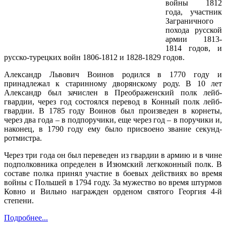
войны 1812
года, участник
Заграничного
похода русской
армии 1813-
1814 годов, и
русско-турецких войн 1806-1812 и 1828-1829 годов.
Александр Львович Воинов родился в 1770 году и
принадлежал к старинному дворянскому роду. В 10 лет
Александр был зачислен в Преображенский полк лейб-
гвардии, через год состоялся перевод в Конный полк лейб-
гвардии. В 1785 году Воинов был произведен в корнеты,
через два года – в подпоручики, еще через год – в поручики и,
наконец, в 1790 году ему было присвоено звание секунд-
ротмистра.
Через три года он был переведен из гвардии в армию и в чине
подполковника определен в Изюмский легкоконный полк. В
составе полка принял участие в боевых действиях во время
войны с Польшей в 1794 году. За мужество во время штурмов
Ковно и Вильно награжден орденом святого Георгия 4-й
степени.
Подробнее...