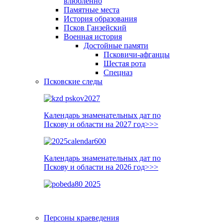
влюблённо
Памятные места
История образования
Псков Ганзейский
Военная история
Достойные памяти
Псковичи-афганцы
Шестая рота
Спецназ
Псковские следы
Календарь знаменательных дат по
Пскову и области на 2027 год>>>
Календарь знаменательных дат по
Пскову и области на 2026 год>>>
Персоны краеведения