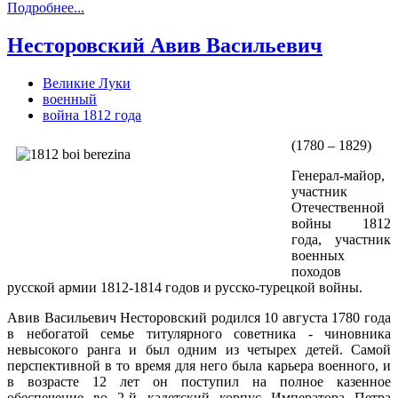
Подробнее...
Несторовский Авив Васильевич
Великие Луки
военный
война 1812 года
(1780 – 1829)
Генерал-майор,
участник
Отечественной
войны 1812
года, участник
военных
походов
русской армии 1812-1814 годов и русско-турецкой войны.
Авив Васильевич Несторовский родился 10 августа 1780 года
в небогатой семье титулярного советника - чиновника
невысокого ранга и был одним из четырех детей. Самой
перспективной в то время для него была карьера военного, и
в возрасте 12 лет он поступил на полное казенное
обеспечение во 2-й кадетский корпус Императора Петра