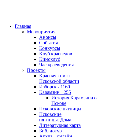
Главная
Мероприятия
Анонсы
События
Конкурсы
Клуб краеведов
Киноклуб
Час краеведения
Проекты
Красная книга
Псковской области
Изборск - 1160
Карамзин - 255
История Карамзина о
Пскове
Псковские пятницы
Псковские
пятницы. Дома.
Литературная карта
Библиотур
Архив - онлайн