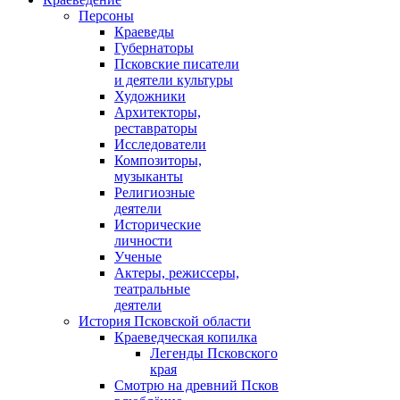
Персоны
Краеведы
Губернаторы
Псковские писатели
и деятели культуры
Художники
Архитекторы,
реставраторы
Исследователи
Композиторы,
музыканты
Религиозные
деятели
Исторические
личности
Ученые
Актеры, режиссеры,
театральные
деятели
История Псковской области
Краеведческая копилка
Легенды Псковского
края
Смотрю на древний Псков