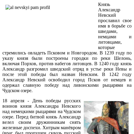
Князь
Александр
Невский
прославил свое
имя в борьбе со
шведами,
немцами и
литовцами,
которые
стремились овладеть Псковом и Новгородом. В 1239 году по
указу князя были построены городки по реки Шелонь,
включая Порхов, против набегов литовцев. В 1240 году князь
Александр разгромил шведский отряд в устье реки Невы и
после этой победы был назван Невским. В 1242 году
Александр Невский освободил город Псков от немцев и
одержал славную победу над ливонскими рыцарями на
Чудском озере.
18 апреля - День победы русских
воинов князя Александра Невского
над немецкими рыцарями на Чудском
озере. Перед битвой князь Александр
велел своим дружинникам снять
железные доспехи. Хитрым манёвром
(враг был пропущен сквозь русский