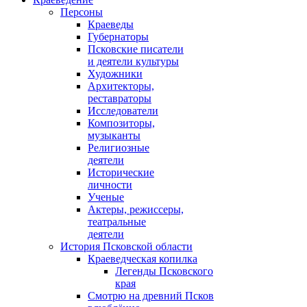
Персоны
Краеведы
Губернаторы
Псковские писатели
и деятели культуры
Художники
Архитекторы,
реставраторы
Исследователи
Композиторы,
музыканты
Религиозные
деятели
Исторические
личности
Ученые
Актеры, режиссеры,
театральные
деятели
История Псковской области
Краеведческая копилка
Легенды Псковского
края
Смотрю на древний Псков