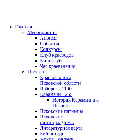
Главная
Мероприятия
Анонсы
События
Конкурсы
Клуб краеведов
Киноклуб
Час краеведения
Проекты
Красная книга
Псковской области
Изборск - 1160
Карамзин - 255
История Карамзина о
Пскове
Псковские пятницы
Псковские
пятницы. Дома.
Литературная карта
Библиотур
Архив - онлайн