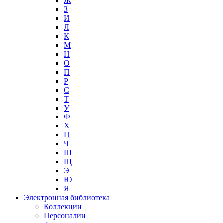
Ж
З
И
Л
К
М
Н
О
П
Р
С
Т
У
Ф
Х
Ц
Ч
Ш
Щ
Э
Ю
Я
Электронная библиотека
Коллекции
Персоналии