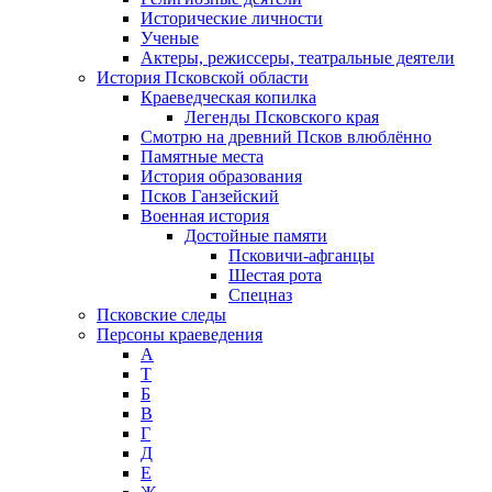
Исторические личности
Ученые
Актеры, режиссеры, театральные деятели
История Псковской области
Краеведческая копилка
Легенды Псковского края
Смотрю на древний Псков влюблённо
Памятные места
История образования
Псков Ганзейский
Военная история
Достойные памяти
Псковичи-афганцы
Шестая рота
Спецназ
Псковские следы
Персоны краеведения
А
T
Б
В
Г
Д
Е