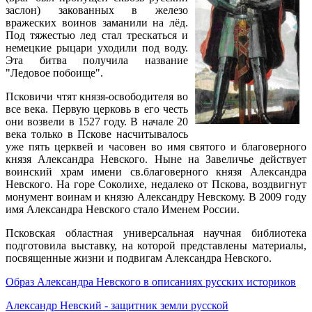
заслон) закованных в железо
вражеских воинов заманили на лёд.
Под тяжестью лед стал трескаться и
немецкие рыцари уходили под воду.
Эта битва получила название
"Ледовое побоище".
Псковичи чтят князя-освободителя во
все века. Первую церковь в его честь
они возвели в 1527 году. В начале 20
века только в Пскове насчитывалось
уже пять церквей и часовен во имя святого и благоверного
князя Александра Невского. Ныне на Завеличье действует
воинский храм имени св.благоверного князя Александра
Невского. На горе Соколихе, недалеко от Пскова, воздвигнут
монумент воинам и князю Александру Невскому. В 2009 году
имя Александра Невского стало Именем России.
Псковская областная универсальная научная библиотека
подготовила выставку, на которой представлены материалы,
посвященные жизни и подвигам Александра Невского.
Образ Александра Невского в описаниях русских историков
Александр Невский - защитник земли русской