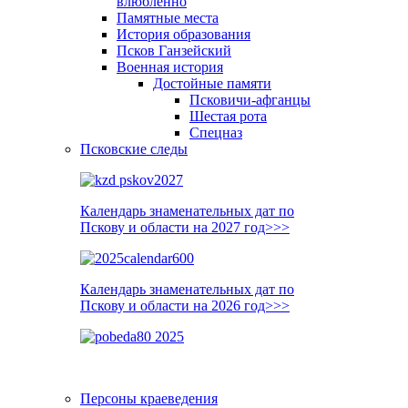
влюблённо
Памятные места
История образования
Псков Ганзейский
Военная история
Достойные памяти
Псковичи-афганцы
Шестая рота
Спецназ
Псковские следы
Календарь знаменательных дат по
Пскову и области на 2027 год>>>
Календарь знаменательных дат по
Пскову и области на 2026 год>>>
Персоны краеведения