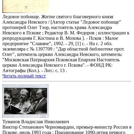
Ледовое побоище. Житие святого благоверного князя
Александра Невского / [Автор статьи "Ледовое побоище"
протоиерей Олег Тэор, настоятель храма Александра
Невского в Пскове ; Редактор В. М. Федоров ; иллюстрации к
репродукциям Г. Костина и В. Мохова ]. - Псков : Малое
предприятие "Славяне", 1992. - 29, [1] с. - На с. 2 обл.
экземпляра с № 1397709 : "Дар областной библиотеке прот.
Олег", штемпель церкви Александра Невского, штемпель:
"Московская Патриархия Псковская Епархия Настоятель
церкви Александра Невского г. Пскова". - ФОНД РК:
Автографы (Кол.). - Лит.: с. 13 .
Читать полный текст
Туманов Владислав Николаевич
Виктор Степанович Черномырдин, премьер-министр России в
Пскове, июль 1993 года : Празднование 1090-летия первого