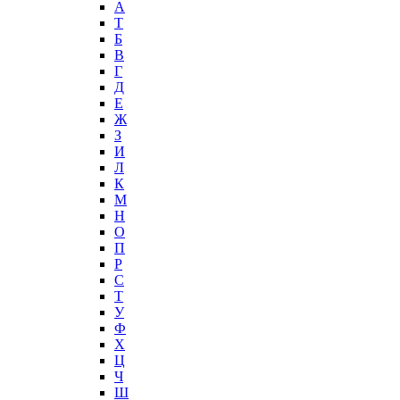
А
T
Б
В
Г
Д
Е
Ж
З
И
Л
К
М
Н
О
П
Р
С
Т
У
Ф
Х
Ц
Ч
Ш