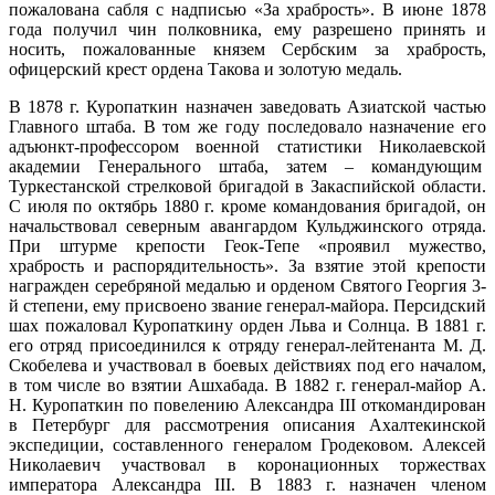
пожалована сабля с надписью «За храбрость». В июне 1878
года получил чин полковника, ему разрешено принять и
носить, пожалованные князем Сербским за храбрость,
офицерский крест ордена Такова и золотую медаль.
В 1878 г. Куропаткин назначен заведовать Азиатской частью
Главного штаба. В том же году последовало назначение его
адъюнкт-профессором военной статистики Николаевской
академии Генерального штаба, затем – командующим
Туркестанской стрелковой бригадой в Закаспийской области.
С июля по октябрь 1880 г. кроме командования бригадой, он
начальствовал северным авангардом Кульджинского отряда.
При штурме крепости Геок-Тепе «проявил мужество,
храбрость и распорядительность». За взятие этой крепости
награжден серебряной медалью и орденом Святого Георгия 3-
й степени, ему присвоено звание генерал-майора. Персидский
шах пожаловал Куропаткину орден Льва и Солнца. В 1881 г.
его отряд присоединился к отряду генерал-лейтенанта М. Д.
Скобелева и участвовал в боевых действиях под его началом,
в том числе во взятии Ашхабада. В 1882 г. генерал-майор А.
Н. Куропаткин по повелению Александра III откомандирован
в Петербург для рассмотрения описания Ахалтекинской
экспедиции, составленного генералом Гродековом. Алексей
Николаевич участвовал в коронационных торжествах
императора Александра III. В 1883 г. назначен членом