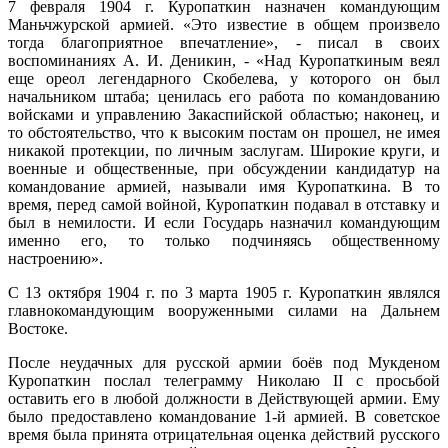
7 февраля 1904 г. Куропаткин назначен командующим
Маньчжурской армией. «Это известие в общем произвело
тогда благоприятное впечатление», - писал в своих
воспоминаниях А. И. Деникин, - «Над Куропаткиным веял
еще ореол легендарного Скобелева, у которого он был
начальником штаба; ценилась его работа по командованию
войсками и управлению Закаспийской областью; наконец, и
то обстоятельство, что к высоким постам он прошел, не имея
никакой протекции, по личным заслугам. Широкие круги, и
военные и общественные, при обсуждении кандидатур на
командование армией, называли имя Куропаткина. В то
время, перед самой войной, Куропаткин подавал в отставку и
был в немилости. И если Государь назначил командующим
именно его, то только подчиняясь общественному
настроению».
С 13 октября 1904 г. по 3 марта 1905 г. Куропаткин являлся
главнокомандующим вооруженными силами на Дальнем
Востоке.
После неудачных для русской армии боёв под Мукденом
Куропаткин послал телеграмму Николаю II с просьбой
оставить его в любой должности в Действующей армии. Ему
было предоставлено командование 1-й армией. В советское
время была принята отрицательная оценка действий русского