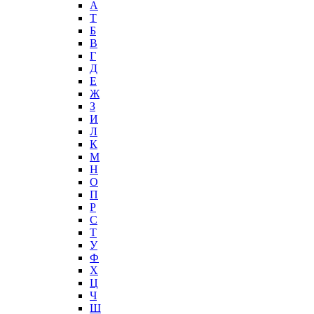
А
T
Б
В
Г
Д
Е
Ж
З
И
Л
К
М
Н
О
П
Р
С
Т
У
Ф
Х
Ц
Ч
Ш