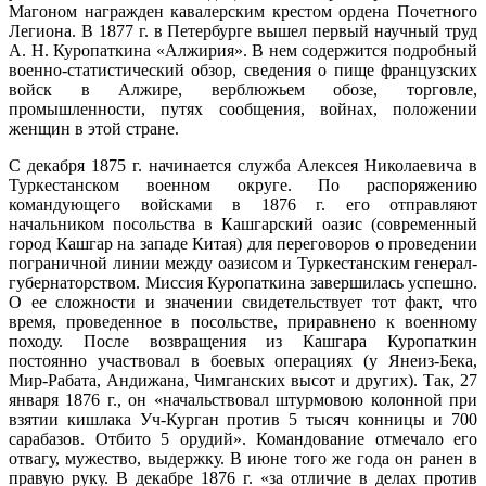
Магоном награжден кавалерским крестом ордена Почетного
Легиона. В 1877 г. в Петербурге вышел первый научный труд
А. Н. Куропаткина «Алжирия». В нем содержится подробный
военно-статистический обзор, сведения о пище французских
войск в Алжире, верблюжьем обозе, торговле,
промышленности, путях сообщения, войнах, положении
женщин в этой стране.
С декабря 1875 г. начинается служба Алексея Николаевича в
Туркестанском военном округе. По распоряжению
командующего войсками в 1876 г. его отправляют
начальником посольства в Кашгарский оазис (современный
город Кашгар на западе Китая) для переговоров о проведении
пограничной линии между оазисом и Туркестанским генерал-
губернаторством. Миссия Куропаткина завершилась успешно.
О ее сложности и значении свидетельствует тот факт, что
время, проведенное в посольстве, приравнено к военному
походу. После возвращения из Кашгара Куропаткин
постоянно участвовал в боевых операциях (у Янеиз-Бека,
Мир-Рабата, Андижана, Чимганских высот и других). Так, 27
января 1876 г., он «начальствовал штурмовою колонной при
взятии кишлака Уч-Курган против 5 тысяч конницы и 700
сарабазов. Отбито 5 орудий». Командование отмечало его
отвагу, мужество, выдержку. В июне того же года он ранен в
правую руку. В декабре 1876 г. «за отличие в делах против