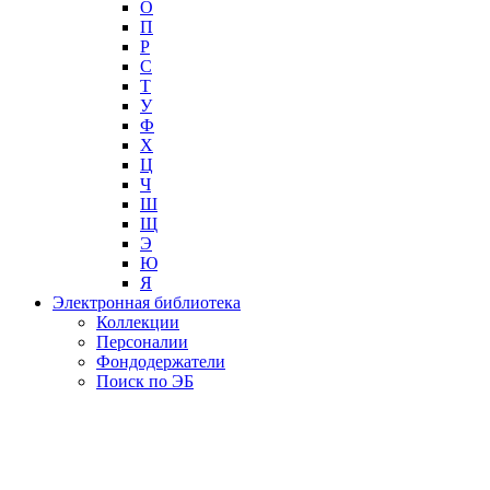
О
П
Р
С
Т
У
Ф
Х
Ц
Ч
Ш
Щ
Э
Ю
Я
Электронная библиотека
Коллекции
Персоналии
Фондодержатели
Поиск по ЭБ