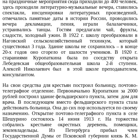
на праздничные мероприятия сюда приходили до 400 человек,
здесь проходили литературно-музыкальные вечера, ставились
спектакли, инсценировки литературных произведений,
отмечались памятные даты в истории России, проводились
вечера декламации, пения, играли балалаечники,
устраивались танцы. Гостям предлагали чай, фрукты,
сладости, холодный ужин. В 1922 г. школу преобразовали в
Наговский сельскохозяйственный техникум, который
существовал 3 года. Здание школы не сохранилось – в конце
20-х годов оно сгорело от шалости учеников. В 1920 г.
стараниями Куропаткина была по соседству открыта
Лебедевская общеобразовательная школа 2-й ступени.
Алексей Николаевич был в этой школе преподавателем,
консультантом.
На свои средства для крестьян построил больницу, почтово-
телеграфное отделение. Первоначально Куропаткин за 2000
рублей построил здание фельдшерского пункта, затем дом для
врача. В последующем вместо фельдшерского пункта стала
действовать больница. Она до сих пор используется по своему
назначению. Открытие почтово-телеграфного пункта в селе
Шешурино состоялось 14 июня 1913 г. На торжества
собрались крестьяне окрестных деревень, помещики,
землевладельцы. Из Петербурга прибыл член
Государственной Думы от Псковской губернии князь К. М.