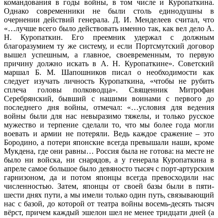
командования в годы войны, в том числе и Куропаткина.
Однако современники не были столь единодушны в
очернении действий генерала. Д. И. Менделеев считал, что
«…лучше всего было действовать именно так, как вел дело А.
Н. Куропаткин. Его преемник удержал с должным
благоразумием ту же систему, и если Портсмутский договор
вышел успешным, а главное, своевременным, то первую
причину должно искать в А. Н. Куропаткине». Советский
маршал Б. М. Шапошников писал о необходимости как
следует изучать личность Куропаткина, «чтобы не рубить
сплеча головы полководца». Священник Митрофан
Серебрянский, бывший с нашими воинами с первого до
последнего дня войны, отмечал: «…условия для ведения
войны были для нас невыразимо тяжелы, и только русское
мужество и терпение сделали то, что мы более года могли
воевать и армии не потеряли. Ведь каждое сражение – это
Бородино, а потери японские всегда превышали наши, кроме
Мукдена, где они равны… Россия была не готова: на месте не
было ни войска, ни снарядов, а у генерала Куропаткина в
апреле самое большое было девяносто тысяч с порт-артурским
гарнизоном, да и потом японцы всегда превосходили нас
численностью. Затем, японцы от своей базы были в пяти-
шести днях пути, а мы имели только один путь, связывающий
нас с базой, до которой от театра войны восемь-десять тысяч
вёрст, причем каждый эшелон шел не менее тридцати дней (а