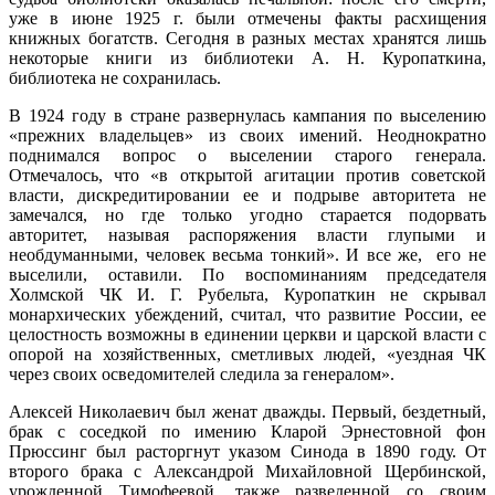
уже в июне 1925 г. были отмечены факты расхищения
книжных богатств. Сегодня в разных местах хранятся лишь
некоторые книги из библиотеки А. Н. Куропаткина,
библиотека не сохранилась.
В 1924 году в стране развернулась кампания по выселению
«прежних владельцев» из своих имений. Неоднократно
поднимался вопрос о выселении старого генерала.
Отмечалось, что «в открытой агитации против советской
власти, дискредитировании ее и подрыве авторитета не
замечался, но где только угодно старается подорвать
авторитет, называя распоряжения власти глупыми и
необдуманными, человек весьма тонкий». И все же, его не
выселили, оставили. По воспоминаниям председателя
Холмской ЧК И. Г. Рубельта, Куропаткин не скрывал
монархических убеждений, считал, что развитие России, ее
целостность возможны в единении церкви и царской власти с
опорой на хозяйственных, сметливых людей, «уездная ЧК
через своих осведомителей следила за генералом».
Алексей Николаевич был женат дважды. Первый, бездетный,
брак с соседкой по имению Кларой Эрнестовной фон
Прюссинг был расторгнут указом Синода в 1890 году. От
второго брака с Александрой Михайловной Щербинской,
урожденной Тимофеевой, также разведенной со своим