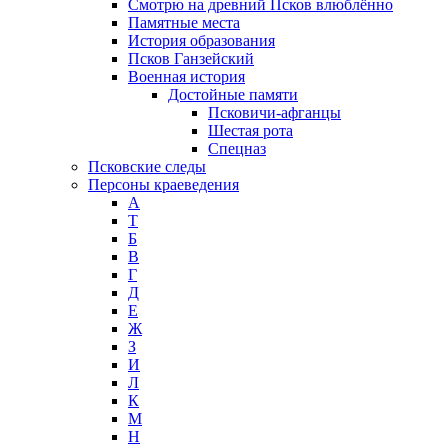
Смотрю на древний Псков влюблённо
Памятные места
История образования
Псков Ганзейский
Военная история
Достойные памяти
Псковичи-афганцы
Шестая рота
Спецназ
Псковские следы
Персоны краеведения
А
T
Б
В
Г
Д
Е
Ж
З
И
Л
К
М
Н