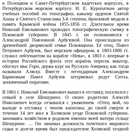
в Полоцком и Санкт-Петербургском кадетских корпусах, в
Петербургском морском корпусе. Н. Е. Куропаткин автор
учебных пособий по топографии, кавалер орденов Святой
Анны и Святого Станислава 3-й степени, бронзовой медали в
память Крымской войны 1855-1856 гг. Длительное время
Николай Емельянович проводил топографическую съемку в
Псковской губернии. В 1845 г. он познакомился с
Александрой Павловной Арбузовой. Она происходила из
древнейшей дворянской семьи Псковщины. Её отец, Павел
Петрович Арбузов, был морским офицером, в 1803-1806 гг.
служил лейтенантом на корабле «Нева», в 1803 г. впервые в
истории Российского флота этот корабль пересек экватор,
обогнул мыс Горн, держа курс на Русскую Америку, как тогда
называли Аляску. Вместе с легендарным Александром
Барановым Павел Арбузов штурмовал редут Ситха,
захваченный пиратами.
В 1861 г. Николай Емельянович вышел в отставку, поселился с
семьей в селе Шешурино. О своих родителях Алексей
Николаевич всегда отзывался с уважением. «Отец мой, по
выходе в отставку с чином капитана, до своей смерти в
течение 14 лет жил в Холмском уезде Псковской губернии,
занимаясь хозяйством в родовом имении моей матери сельце
Шешурине. … Он занимал должность почетного мирового
судьи и долгое время был председателем Холмской уездной