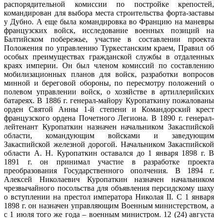
распорядительной комиссии по постройке крепостей,
командирован для выбора места строительства форта-заставы
у Дубно. А еще была командировка во Францию на маневры
французских войск, исследование военных позиций на
Балтийском побережье, участие в составлении проекта
Положения по управлению Туркестанским краем, Правил об
особых преимуществах гражданской службы в отдаленных
краях империи. Он был членом комиссий по составлению
мобилизационных планов для войск, разработки вопросов
минной и береговой обороны, по пересмотру положений о
полевом управлении войск, о хозяйстве в артиллерийских
батареях. В 1886 г. генерал-майору Куропаткину пожалованы
орден Святой Анны 1-й степени и Командорский крест
французского ордена Почетного Легиона. В 1890 г. генерал-
лейтенант Куропаткин назначен начальником Закаспийской
области, командующим войсками и заведующим
Закаспийской железной дорогой. Начальником Закаспийской
области А. Н. Куропаткин оставался до 1 января 1898 г. В
1891 г. он принимал участие в разработке проекта
преобразования Государственного ополчения. В 1894 г.
Алексей Николаевич Куропаткин назначен начальником
чрезвычайного посольства для объявления персидскому шаху
о вступлении на престол императора Николая II. С 1 января
1898 г. он назначен управляющим Военным министерством, а
с 1 июля того же года – военным министром. 12 (24) августа