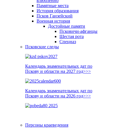
влюблённо
Памятные места
История образования
Псков Ганзейский
Военная история
Достойные памяти
Псковичи-афганцы
Шестая рота
Спецназ
Псковские следы
Календарь знаменательных дат по
Пскову и области на 2027 год>>>
Календарь знаменательных дат по
Пскову и области на 2026 год>>>
Персоны краеведения