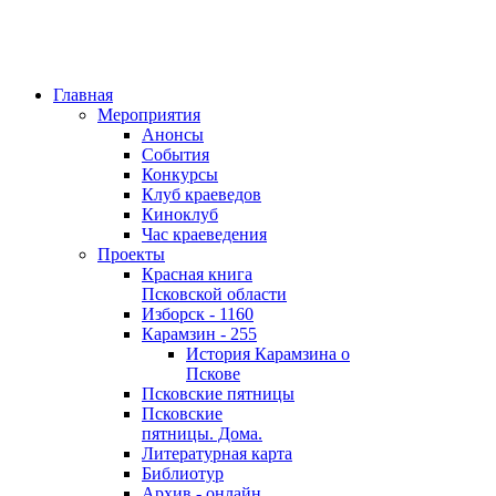
Главная
Мероприятия
Анонсы
События
Конкурсы
Клуб краеведов
Киноклуб
Час краеведения
Проекты
Красная книга
Псковской области
Изборск - 1160
Карамзин - 255
История Карамзина о
Пскове
Псковские пятницы
Псковские
пятницы. Дома.
Литературная карта
Библиотур
Архив - онлайн