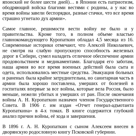
японский не более шести дней)… в Японии есть патриотизм,
ободряющий войска благими вестями с родины, а у нас во
время войны завели беспорядки, разные стачки, что все время
страшно угнетало дух армии».
Самое главное, решимости вести войну не было и у
правительства. Кроме того, в полном объеме властью
главнокомандующего Куропаткин обладал 4,5 месяца из 16.
Современные историки отмечают, что Алексей Николаевич,
не смотря на слабую пропускную способность железных
дорог в Сибири, сумел наладить отличное обеспечение армии
продовольствием и медикаментами. Благодаря его заботам,
наша армия во все время военных действий была сыта и
одета, использовались местные средства. Эвакуация больных
и раненых была крайне затруднительна, но санитарная часть в
армии была хорошо поставлена, умерших от болезней в
госпиталях впервые за все войны, которые вела Россия, было
меньше, нежели убитых и умерших от ран. После окончания
войны А. Н. Куропаткин назначен членом Государственного
Совета. В 1906 г. им издан «Отчет генерал-адъютанта
Куропаткина» в 4-х томах. В книге содержится глубокий
анализ причин войны, её хода и завершения.
В 1896 г. А. Н. Куропаткин с сыном Алексеем внесен в
дворянскую родословную книгу Псковской губернии.