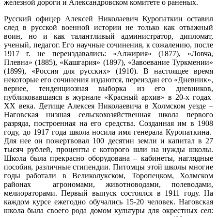
железной дороги и Александровском комитете о раненых.
Русский офицер Алексей Николаевич Куропаткин оставил
след в русской военной истории не только как отважный
воин, но и как талантливый администратор, дипломат,
ученый, педагог. Его научные сочинения, к сожалению, после
1917 г. не переиздавались: «Алжирия» (1877), «Ловча,
Плевна» (1885), «Кашгария» (1897), «Завоевание Туркмении»
(1899), «Россия для русских» (1910). В настоящее время
некоторые его сочинения издаются, переиздан его «Дневник»,
вернее, тенденциозная выборка из его дневников,
публиковавшаяся в журнале «Красный архив» в 20-х годах
XX века. Детище Алексея Николаевича в Холмском уезде –
Наговская низшая сельскохозяйственная школа первого
разряда, построенная на его средства. Созданная им в 1908
году, до 1917 года школа носила имя генерала Куропаткина.
Для нее он пожертвовал 100 десятин земли и капитал в 27
тысяч рублей, проценты с которого шли на нужды школы.
Школа была прекрасно оборудована – кабинеты, наглядные
пособия, различные стипендии. Питомцы этой школы многие
годы работали в Великолукском, Торопецком, Холмском
районах агрономами, животноводами, полеводами,
мелиораторами. Первый выпуск состоялся в 1911 году. На
каждом курсе ежегодно обучались 15-20 человек. Наговская
школа была своего рода домом культуры для окрестных сел: