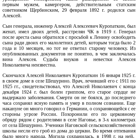
первым мужем, камергером, действительным статским
советником Щербинским, 29 февраля 1892 г. родился сын
Алексей.
Сын генерала, инженер Алексей Алексеевич Куропаткин, был
женат, имел двоих детей, расстрелян ЧК в 1919 г. Генерал
после ареста сына обратился с просьбой к Ленину освободить
сына ради двоих его малолетних детей, которым тогда было 2
года и 10 месяцев, но тот не ответил старому человеку. Из
опубликованных документов не понятно, в чем заключалась
вина Алексея. Судьба внуков и невестки Алексея
Николаевича неизвестна.
Скончался Алексей Николаевич Куропаткин 16 января 1925 г.
в своем доме в селе Шешурино. Врач, лечивший его с 1911 по
1925 гг., свидетельствовал, что Алексей Николаевич с конца
декабря 1924 г. был болен гриппом, его старое сердце не
выдержало заболевания. Смерти он не боялся, до последнего
часа сохранял ясную память и умер в полном сознании. Еще
накануне он много говорил о Германии, о сохраняющейся с ее
стороны угрозе России. Похоронили его по церковному
обряду рядом с родителями в селе Наговье, в 3-х километрах
от села Шешурино. Ученики Наговской сельскохозяйственной
школы несли его гроб из дома до церкви. Во время отпевания
было много народа. Могила сохранилась, в 1998 г. на ней,