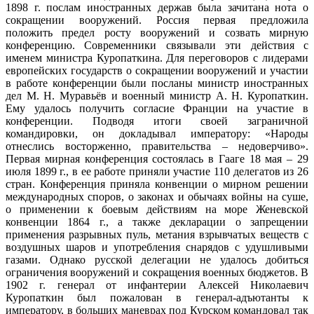
1898 г. послам иностранных держав была зачитана нота о
сокращении вооружений. Россия первая предложила
положить предел росту вооружений и созвать мирную
конференцию. Современники связывали эти действия с
именем министра Куропаткина. Для переговоров с лидерами
европейских государств о сокращении вооружений и участии
в работе конференции были посланы министр иностранных
дел М. Н. Муравьёв и военный министр А. Н. Куропаткин.
Ему удалось получить согласие Франции на участие в
конференции. Подводя итоги своей заграничной
командировки, он докладывал императору: «Народы
отнеслись восторженно, правительства – недоверчиво».
Первая мирная конференция состоялась в Гааге 18 мая – 29
июля 1899 г., в ее работе приняли участие 110 делегатов из 26
стран. Конференция приняла конвенции о мирном решении
международных споров, о законах и обычаях войны на суше,
о применении к боевым действиям на море Женевской
конвенции 1864 г., а также декларации о запрещении
применения разрывных пуль, метания взрывчатых веществ с
воздушных шаров и употребления снарядов с удушливыми
газами. Однако русской делегации не удалось добиться
ограничения вооружений и сокращения военных бюджетов. В
1902 г. генерал от инфантерии Алексей Николаевич
Куропаткин был пожалован в генерал-адъютанты к
императору, в больших маневрах под Курском командовал так