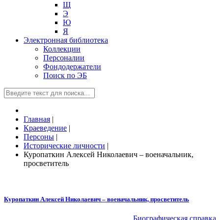
Щ
Э
Ю
Я
Электронная библиотека
Коллекции
Персоналии
Фондодержатели
Поиск по ЭБ
Главная
|
Краеведение
|
Персоны
|
Исторические личности
|
Куропаткин Алексей Николаевич – военачальник,
просветитель
Куропаткин Алексей Николаевич – военачальник, просветитель
Биографическая справка