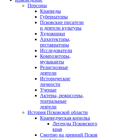
Персоны
Краеведы
Губернаторы
Псковские писатели
и деятели культуры
Художники
Архитекторы,
реставраторы
Исследователи
Композиторы,
музыканты
Религиозные
деятели
Исторические
личности
Ученые
Актеры, режиссеры,
театральные
деятели
История Псковской области
Краеведческая копилка
Легенды Псковского
края
Смотрю на древний Псков