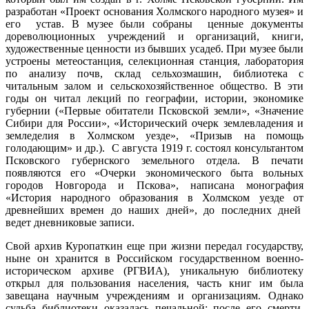
разработан «Проект основания Холмского народного музея» и
его устав. В музее были собраны ценные документы
дореволюционных учреждений и организаций, книги,
художественные ценности из бывших усадеб. При музее были
устроены метеостанция, селекционная станция, лаборатория
по анализу почв, склад сельхозмашин, библиотека с
читальным залом и сельскохозяйственное общество. В эти
годы он читал лекций по географии, истории, экономике
губернии («Первые обитатели Псковской земли», «Значение
Сибири для России», «Исторический очерк землевладения и
земледелия в Холмском уезде», «Призыв на помощь
голодающим» и др.). С августа 1919 г. состоял консультантом
Псковского губернского земельного отдела. В печати
появляются его «Очерки экономического быта вольных
городов Новгорода и Пскова», написана монография
«История народного образования в Холмском уезде от
древнейших времен до наших дней», до последних дней
ведет дневниковые записи.
Свой архив Куропаткин еще при жизни передал государству,
ныне он хранится в Российском государственном военно-
историческом архиве (РГВИА), уникальную библиотеку
открыл для пользования населения, часть книг им была
завещана научным учреждениям и организациям. Однако
судьба библиотеки оказалась печальной: после его смерти,