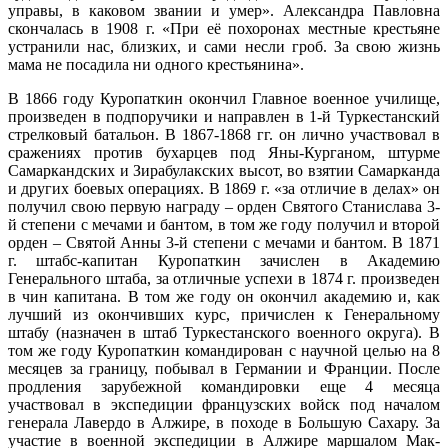
управы, в каковом звании и умер». Александра Павловна
скончалась в 1908 г. «При её похоронах местные крестьяне
устранили нас, близких, и сами несли гроб. За свою жизнь
мама не посадила ни одного крестьянина».
В 1866 году Куропаткин окончил Главное военное училище,
произведен в подпоручики и направлен в 1-й Туркестанский
стрелковый батальон. В 1867-1868 гг. он лично участвовал в
сражениях против бухарцев под Яны-Курганом, штурме
Самаркандских и Зирабулакских высот, во взятии Самарканда
и других боевых операциях. В 1869 г. «за отличие в делах» он
получил свою первую награду – орден Святого Станислава 3-
й степени с мечами и бантом, в том же году получил и второй
орден – Святой Анны 3-й степени с мечами и бантом. В 1871
г. штабс-капитан Куропаткин зачислен в Академию
Генерального штаба, за отличные успехи в 1874 г. произведен
в чин капитана. В том же году он окончил академию и, как
лучший из окончивших курс, причислен к Генеральному
штабу (назначен в штаб Туркестанского военного округа). В
том же году Куропаткин командирован с научной целью на 8
месяцев за границу, побывал в Германии и Франции. После
продления зарубежной командировки еще 4 месяца
участвовал в экспедиции французских войск под началом
генерала Лавердо в Алжире, в походе в Большую Сахару. За
участие в военной экспедиции в Алжире маршалом Мак-