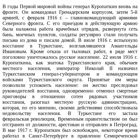
В годы Первой мировой войны генерал Куропаткин вновь на
фронте. Он командовал Гренадерским корпусом, затем 5-й
армией, с февраля 1916 г. – главнокомандующий армиями
Северного фронта. С его приездом в действующую армию
была налажена работа врачебных отрядов, развернута сеть
бань, моечных пунктов, солдаты регулярно стали получать
письма из дома и писали домой. В июле 1916 г. вспыхнуло
восстание в Туркестане, возглавлявшееся Амангельды
Имановым. Кроме отказа от тыловых работ, в ряде мест
поголовно уничтожалось русское население. 22 июля 1916 г.
Куропаткина, как знатока Туркестанского края, обычаев
местного населения, император Николай II назначил
Туркестанским генерал-губернатором и командующим
войсками Туркестанского округа. Принятые им меры
позволили успокоить население: он жестко преследовал
руководителей восстания, одновременно отменил смертные
приговоры в отношении сотен рядовых участников
восстания, разогнал местную русскую администрацию,
которая, по его мнению, своими действиями способствовала
недовольству населения. В Туркестане его застала
февральская революция, Временным правительством он был
отстранен от должности, арестован и отправлен в Петроград.
В мае 1917 г. Куропаткин был освобожден, некоторое время
работал в Санкт-Петербурге в правлении Семиреченской