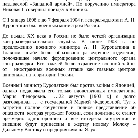
называемой «Западной армией». По поручению императора
Николая II совершил поездку в Японию.
С 1 января 1898 г. до 7 февраля 1904 г. генерал-адъютант А. Н.
Куропаткин был военным министром России.
До начала ХХ века в России не было четкой организации
контрразведывательной службы. В июне 1903 г. по
предложению военного министра А. Н. Куропаткина в
Главном штабе было образовано разведочное отделение,
положившее начало формированию центрального органа
контрразведки. Его задачей было охранение военной тайны
от иностранных военных атташе как главных центров
шпионажа на территории России.
Военный министр Куропаткин был против войны с Японией,
однако поддержала его только вдовствующая императрица
Мария Фёдоровна. «…22 августа [1903 г.] я долго
разговаривал … с государыней Марией Федоровной. Тут я
встретил полное сочувствие и полное представление об
опасности, которая угрожает России, если политика ее станет
чрезмерно одностороннею и все интересы внутренние и
внешние будут принесены в жертву новому Молоху –
Дальнему Востоку и предприятиям на Ялу».