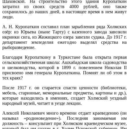
Шаховской. На строительство этого здания Куропаткин
затратил из своих средств 4000 рублей, оно также
сохранилось до наших дней, в настоящее время в нем живут
люди.
А. Н. Куропаткин составил план зарыбления ряда Холмских
озёр: из Юрьева (ныне Тарту) с казенного завода завозили
икринки сига, из Жижицкого озера завезли судака. До 1917 г.
департамент земледелия ежегодно выделял средства на
рыборазведение.
Благодаря Куропаткину в Туркестане была открыта первая
сельскохозяйственная школа: Ашхабадская школа садоводства
и шелководства, которой в 1899 г. повелением Николая II
присвоено имя генерала Куропаткина. Помнят ли об этом в
тех краях?
После 1917 г. он старается спасти ценности (библиотеки,
мебель, старинные, мемориальные предметы, картины и др.),
которые находились в имениях, создает Холмский уездный
народный музей, читает в уезде лекции.
Алексей Николаевич много времени отдает краеведению (он
называл «родиноведение»). Последняя занимаемая им
должность – консультант при Холмском краеведческом музее,
который был им создан в г. Холме Псковской губернии. Им