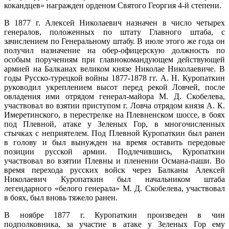
кокандцев» награжден орденом Святого Георгия 4-й степени.
В 1877 г. Алексей Николаевич назначен в число четырех
генералов, положенных по штату Главного штаба, с
зачислением по Генеральному штабу. В июле этого же года он
получил назначение на обер-офицерскую должность по
особым поручениям при главнокомандующем действующей
армией на Балканах великом князе Николае Николаевиче. В
годы Русско-турецкой войны 1877-1878 гг. А. Н. Куропаткин
руководил укреплением высот перед рекой Ловчей, после
овладения ими отрядом генерал-майора М. Д. Скобелева,
участвовал во взятии приступом г. Ловча отрядом князя А. К.
Имеретинского, в перестрелке на Плевненском шоссе, в боях
под Плевной, атаке у Зеленых Гор, в многочисленных
стычках с неприятелем. Под Плевной Куропаткин был ранен
в голову и был вынужден на время оставить передовые
позиции русской армии. Подлечившись, Куропаткин
участвовал во взятии Плевны и пленении Османа-паши. Во
время перехода русских войск через Балканы Алексей
Николаевич Куропаткин был начальником штаба
легендарного «белого генерала» М. Д. Скобелева, участвовал
в боях, был вновь тяжело ранен.
В ноябре 1877 г. Куропаткин произведен в чин
подполковника, за участие в атаке у Зеленых Гор ему