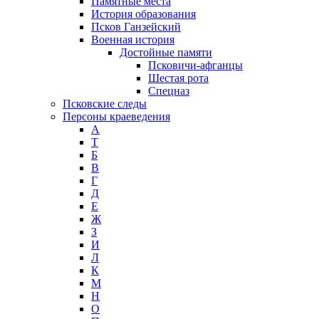
Памятные места
История образования
Псков Ганзейский
Военная история
Достойные памяти
Псковичи-афганцы
Шестая рота
Спецназ
Псковские следы
Персоны краеведения
А
T
Б
В
Г
Д
Е
Ж
З
И
Л
К
М
Н
О