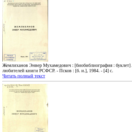
Жемлиханов Энвер Мухамедович : [биобиблиография : буклет] 
любителей книги РСФСР. - Псков : [б. и.], 1984. - [4] с.
Читать полный текст