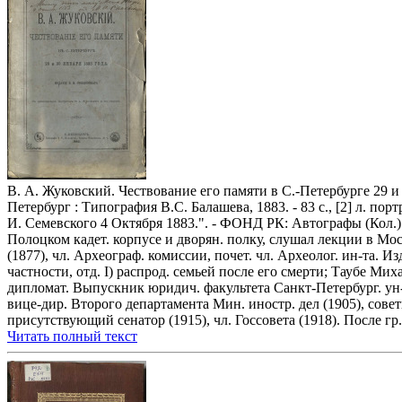
В. А. Жуковский. Чествование его памяти в С.-Петербурге 29 и 3
Петербург : Типография В.С. Балашева, 1883. - 83 с., [2] л. пор
И. Семевского 4 Октября 1883.". - ФОНД РК: Автографы (Кол.).
Полоцком кадет. корпусе и дворян. полку, слушал лекции в Мос
(1877), чл. Археограф. комиссии, почет. чл. Археолог. ин-та. И
частности, отд. I) распрод. семьей после его смерти; Таубе Ми
дипломат. Выпускник юридич. факультета Санкт-Петербург. ун-
вице-дир. Второго департамента Мин. иностр. дел (1905), сове
присутствующий сенатор (1915), чл. Госсовета (1918). После гр
Читать полный текст