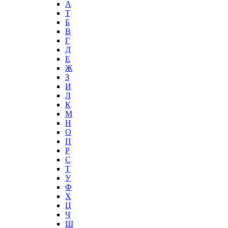
А
T
Б
В
Г
Д
Е
Ж
З
И
Л
К
М
Н
О
П
Р
С
Т
У
Ф
Х
Ц
Ч
Ш