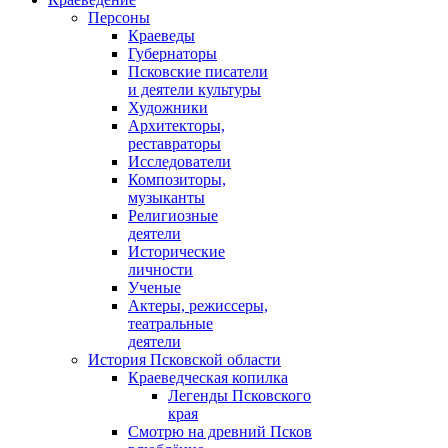
Персоны
Краеведы
Губернаторы
Псковские писатели
и деятели культуры
Художники
Архитекторы,
реставраторы
Исследователи
Композиторы,
музыканты
Религиозные
деятели
Исторические
личности
Ученые
Актеры, режиссеры,
театральные
деятели
История Псковской области
Краеведческая копилка
Легенды Псковского
края
Смотрю на древний Псков