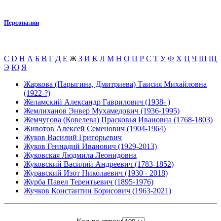
Персоналии
C
D
H
А
Б
В
Г
Д
Е
Ж
З
И
К
Л
М
Н
О
П
Р
С
Т
У
Ф
Х
Ц
Ч
Ш
Щ
Э
Ю
Я
Жаркова (Парыгина, Дмитриева) Таисия Михайловна
(1922-?)
Желамский Александр Гаврилович (1938- )
Жемлиханов Энвер Мухамедович (1936-1995)
Жемчугова (Ковелева) Прасковья Ивановна (1768-1803)
Животов Алексей Семенович (1904-1964)
Жуков Василий Григорьевич
Жуков Геннадий Иванович (1929-2013)
Жуковская Людмила Леонидовна
Жуковский Василий Андреевич (1783-1852)
Журавский Изот Николаевич (1930 - 2018)
Журба Павел Терентьевич (1895-1976)
Жучков Константин Борисович (1963-2021)