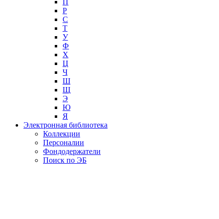
П
Р
С
Т
У
Ф
Х
Ц
Ч
Ш
Щ
Э
Ю
Я
Электронная библиотека
Коллекции
Персоналии
Фондодержатели
Поиск по ЭБ