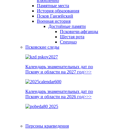
влюблённо
Памятные места
История образования
Псков Ганзейский
Военная история
Достойные памяти
Псковичи-афганцы
Шестая рота
Спецназ
Псковские следы
Календарь знаменательных дат по
Пскову и области на 2027 год>>>
Календарь знаменательных дат по
Пскову и области на 2026 год>>>
Персоны краеведения