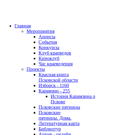
Главная
Мероприятия
Анонсы
События
Конкурсы
Клуб краеведов
Киноклуб
Час краеведения
Проекты
Красная книга
Псковской области
Изборск - 1160
Карамзин - 255
История Карамзина о
Пскове
Псковские пятницы
Псковские
пятницы. Дома.
Литературная карта
Библиотур
Архив - онлайн