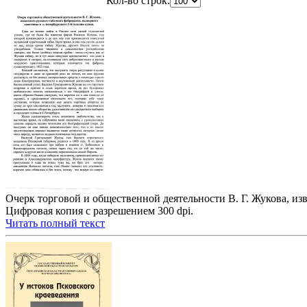
Кол-во строк:
Очерк торговой и общественной деятельности В. Г. Жукова, изве
Цифровая копия с разрешением 300 dpi.
Читать полный текст