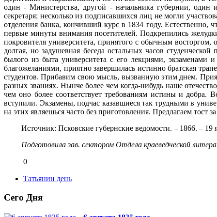
один - Министерства, другой - начальника губернии, один и
секретаря; несколько из подписавшихся лиц не могли участвов
отделения банка, кончивший курс в 1834 году. Естественно, чт
первые минуты внимания посетителей. Подкрепились желудки, 
покровителя университета, принятого с обычным восторгом, 
долгая, но задушевная беседа остальных часов студенческо
былого из быта университета с его лекциями, экзаменами 
благожеланиями, приятно завершилась истинно братская трап
студентов. Прибавим свою мысль, вызванную этим днем. Приятн
разных званиях. Нынче более чем когда-нибудь наше отечеств
чем оно более соответствует требованиям истины и добра. В
вступили. Экзамены, подчас казавшиеся так трудными в универ
на этих являешься часто без приготовления. Предлагаем тост з
Источник: Псковские губернские ведомости. – 1866. – 19 я
Подготовила зав. сектором Отдела краеведческой литер
0
Татьянин день
Сего Дня