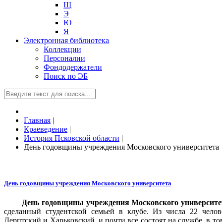
Щ
Э
Ю
Я
Электронная библиотека
Коллекции
Персоналии
Фондодержатели
Поиск по ЭБ
Главная
|
Краеведение
|
История Псковской области
|
День годовщины учреждения Московского университета
День годовщины учреждения Московского университета
День годовщины учреждения Московского университе
сделанный студентской семьей в клубе. Из числа 22 челов
Дерптский и Харьковский, и почти все состоят на службе, в т