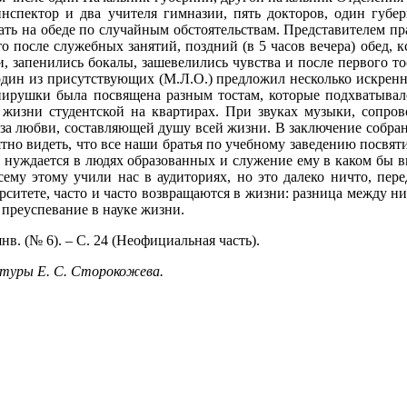
нспектор и два учителя гимназии, пять докторов, один губер
ать на обеде по случайным обстоятельствам. Представителем пр
о после служебных занятий, поздний (в 5 часов вечера) обед, к
запенились бокалы, зашевелились чувства и после первого тос
один из присутствующих (М.Л.О.) предложил несколько искренн
й пирушки была посвящена разным тостам, которые подхватыва
и жизни студентской на квартирах. При звуках музыки, сопр
еза любви, составляющей душу всей жизни. В заключение собра
о видеть, что все наши братья по учебному заведению посвятил
о нуждается в людях образованных и служение ему в каком бы в
сему этому учили нас в аудиториях, но это далеко ничто, пер
ситете, часто и часто возвращаются в жизни: разница между ним
а преуспевание в науке жизни.
нв. (№ 6). – С. 24 (Неофициальная часть).
атуры Е. С. Сторокожева.