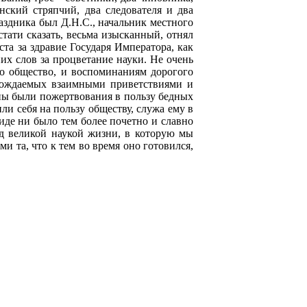
нский стряпчий, два следователя и два
аздника был Д.Н.С., начальник местного
стати сказать, весьма изысканный, отнял
та за здравие Государя Императора, как
их слов за процветание науки. Не очень
ло общество, и воспоминаниям дорогого
овождаемых взаимными приветствиями и
ны были пожертвования в пользу бедных
и себя на пользу обществу, служа ему в
иде ни было тем более почетно и славно
ед великой наукой жизни, в которую мы
и та, что к тем во время оно готовился,