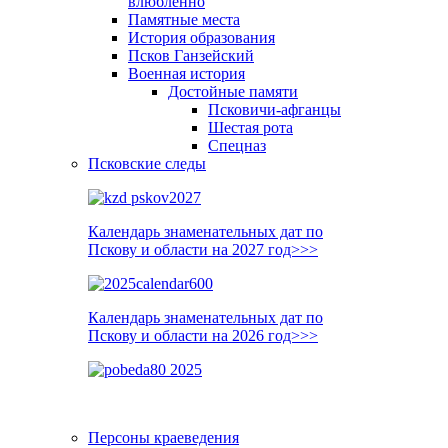
влюблённо
Памятные места
История образования
Псков Ганзейский
Военная история
Достойные памяти
Псковичи-афганцы
Шестая рота
Спецназ
Псковские следы
Календарь знаменательных дат по
Пскову и области на 2027 год>>>
Календарь знаменательных дат по
Пскову и области на 2026 год>>>
Персоны краеведения