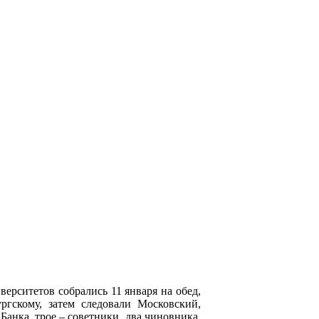
ерситетов собрались 11 января на обед,
ргскому, затем следовали Московский,
Банка, трое – советники, два чиновника,