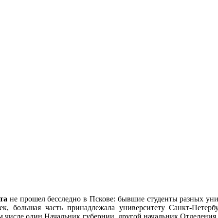
та
не прошел бесследно в Пскове: бывшие студенты разных унив
ек, большая часть принадлежала университету Санкт-Петербу
ом числе один Начальник губернии, другой начальник Отделения 