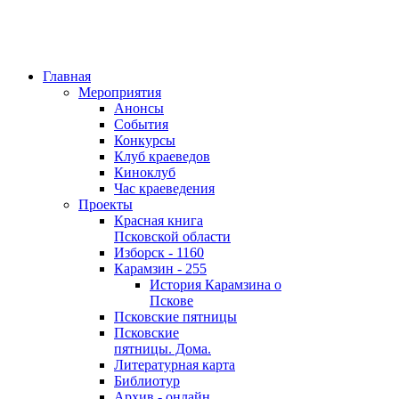
Главная
Мероприятия
Анонсы
События
Конкурсы
Клуб краеведов
Киноклуб
Час краеведения
Проекты
Красная книга
Псковской области
Изборск - 1160
Карамзин - 255
История Карамзина о
Пскове
Псковские пятницы
Псковские
пятницы. Дома.
Литературная карта
Библиотур
Архив - онлайн