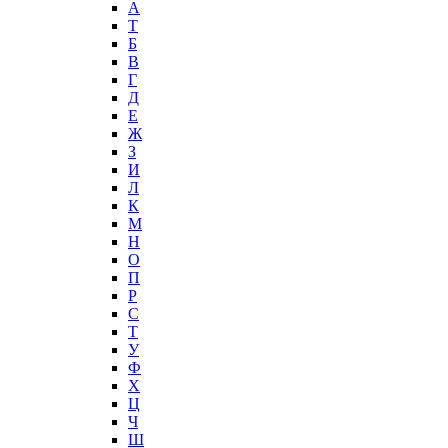
А
T
Б
В
Г
Д
Е
Ж
З
И
Л
К
М
Н
О
П
Р
С
Т
У
Ф
Х
Ц
Ч
Ш