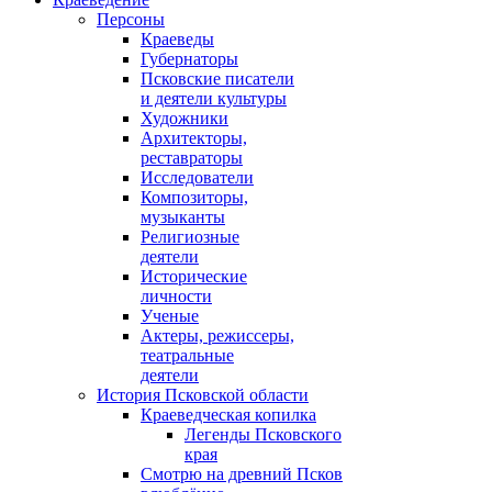
Персоны
Краеведы
Губернаторы
Псковские писатели
и деятели культуры
Художники
Архитекторы,
реставраторы
Исследователи
Композиторы,
музыканты
Религиозные
деятели
Исторические
личности
Ученые
Актеры, режиссеры,
театральные
деятели
История Псковской области
Краеведческая копилка
Легенды Псковского
края
Смотрю на древний Псков