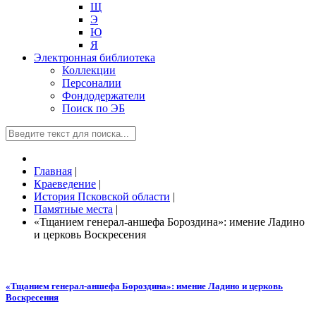
Щ
Э
Ю
Я
Электронная библиотека
Коллекции
Персоналии
Фондодержатели
Поиск по ЭБ
Главная
|
Краеведение
|
История Псковской области
|
Памятные места
|
«Тщанием генерал-аншефа Бороздина»: имение Ладино
и церковь Воскресения
«Тщанием генерал-аншефа Бороздина»: имение Ладино и церковь
Воскресения