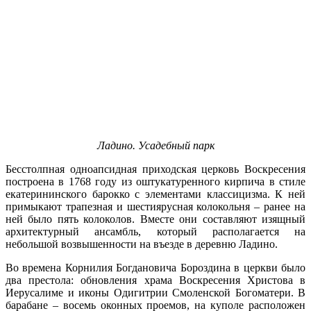
Ладино. Усадебный парк
Бесстолпная одноапсидная приходская церковь Воскресения
построена в 1768 году из оштукатуренного кирпича в стиле
екатерининского барокко с элементами классицизма. К ней
примыкают трапезная и шестиярусная колокольня – ранее на
ней было пять колоколов. Вместе они составляют изящный
архитектурный ансамбль, который располагается на
небольшой возвышенности на въезде в деревню Ладино.
Во времена Корнилия Богдановича Бороздина в церкви было
два престола: обновления храма Воскресения Христова в
Иерусалиме и иконы Одигитрии Смоленской Богоматери. В
барабане – восемь оконных проемов, на куполе расположен