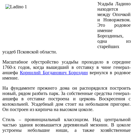
Усадьба Ладино
находится
между Опочкой
и Новоржевом.
Это родовое
имение
Бороздиных,
одна из
старейших
усадеб Псковской области.
Масштабное обустройство усадьбы проходило в середине
1760-х годов, когда вышедший в отставку в чине генерал-
аншефа
Корнилий Богданович Бороздин
вернулся в родовое
имение.
На фундаменте прежнего дома он распорядился построить
новый, рядом разбить парк. За собственные средства генерал-
аншефа в отставке построена и церковь Воскресения с
колокольней. Усадебный дом стоит на небольшом пригорке.
Он построен из кирпича на высоком цоколе.
Стиль – провинциальный классицизм. Над центральной
частью здания возвышается деревянный мезонин. В цоколе
устроены небольшие ниши, а также хозяйственные