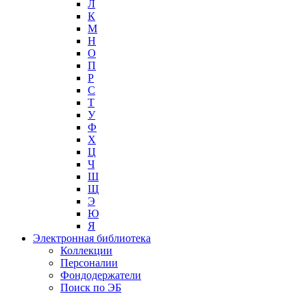
Л
К
М
Н
О
П
Р
С
Т
У
Ф
Х
Ц
Ч
Ш
Щ
Э
Ю
Я
Электронная библиотека
Коллекции
Персоналии
Фондодержатели
Поиск по ЭБ