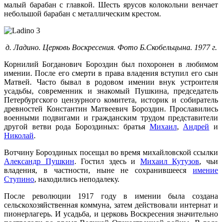
малый барабан с главкой. Шесть ярусов колокольни венчает
небольшой барабан с металлическим крестом.
д. Ладино. Церковь Воскресения. Фото Б.Скобельцына. 1977 г.
Корнилий Богданович Бороздин был похоронен в любимом
имении. После его смерти в права владения вступил его сын
Матвей. Часто бывал в родовом имении внук устроителя
усадьбы, современник и знакомый Пушкина, председатель
Петербургского цензурного комитета, историк и собиратель
древностей Константин Матвеевич Бороздин. Прославились
военными подвигами и гражданским трудом представители
другой ветви рода Бороздиных: братья
Михаил
,
Андрей
и
Николай
.
Вотчину Бороздиных посещал во время михайловской ссылки
Александр Пушкин
. Гостил здесь и
Михаил Кутузов
, чьи
владения, в частности, ныне не сохранившееся
имение
Ступино
, находились неподалеку.
После революции 1917 году в имении была создана
сельскохозяйственная коммуна, затем действовали интернат и
пионерлагерь. И усадьба, и церковь Воскресения значительно