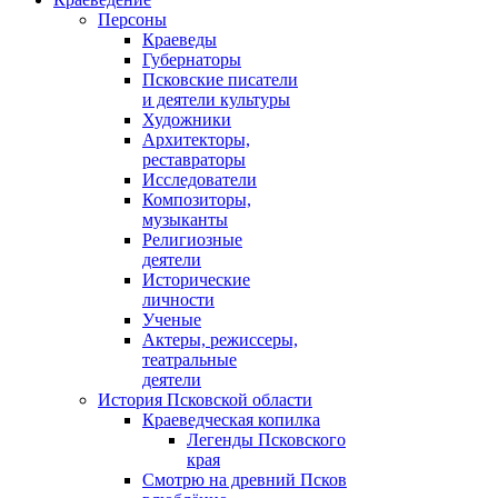
Персоны
Краеведы
Губернаторы
Псковские писатели
и деятели культуры
Художники
Архитекторы,
реставраторы
Исследователи
Композиторы,
музыканты
Религиозные
деятели
Исторические
личности
Ученые
Актеры, режиссеры,
театральные
деятели
История Псковской области
Краеведческая копилка
Легенды Псковского
края
Смотрю на древний Псков