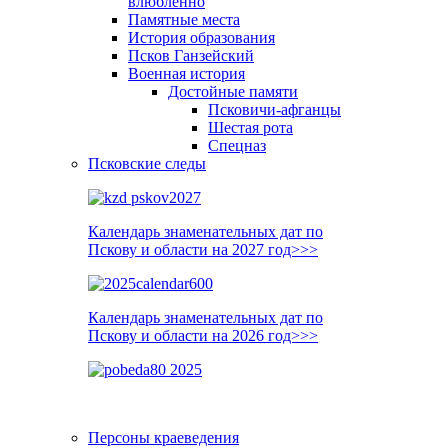
влюблённо
Памятные места
История образования
Псков Ганзейский
Военная история
Достойные памяти
Псковичи-афганцы
Шестая рота
Спецназ
Псковские следы
Календарь знаменательных дат по
Пскову и области на 2027 год>>>
Календарь знаменательных дат по
Пскову и области на 2026 год>>>
Персоны краеведения