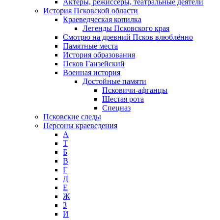
Актеры, режиссеры, театральные деятели
История Псковской области
Краеведческая копилка
Легенды Псковского края
Смотрю на древний Псков влюблённо
Памятные места
История образования
Псков Ганзейский
Военная история
Достойные памяти
Псковичи-афганцы
Шестая рота
Спецназ
Псковские следы
Персоны краеведения
А
T
Б
В
Г
Д
Е
Ж
З
И