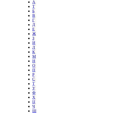
А
T
Б
В
Г
Д
Е
Ж
З
И
Л
К
М
Н
О
П
Р
С
Т
У
Ф
Х
Ц
Ч
Ш