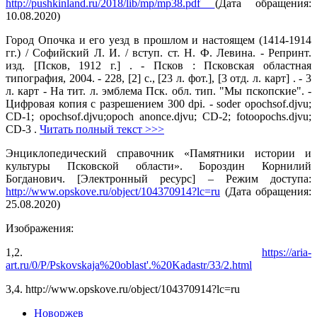
http://pushkinland.ru/2018/lib/mp/mp38.pdf
(Дата обращения:
10.08.2020)
Город Опочка и его уезд в прошлом и настоящем (1414-1914
гг.) / Софийский Л. И. / вступ. ст. Н. Ф. Левина. - Репринт.
изд. [Псков, 1912 г.] . - Псков : Псковская областная
типография, 2004. - 228, [2] с., [23 л. фот.], [3 отд. л. карт] . - 3
л. карт - На тит. л. эмблема Пск. обл. тип. "Мы пскопские". -
Цифровая копия с разрешением 300 dpi. - soder opochsof.djvu;
CD-1; opochsof.djvu;opoch anonce.djvu; CD-2; fotoopochs.djvu;
CD-3 .
Читать полный текст >>>
Энциклопедический справочник «Памятники истории и
культуры Псковской области». Бороздин Корнилий
Богданович. [Электронный ресурс] – Режим доступа:
http://www.opskove.ru/object/104370914?lc=ru
(Дата обращения:
25.08.2020)
Изображения:
1,2.
https://aria-
art.ru/0/P/Pskovskaja%20oblast'.%20Kadastr/33/2.html
3,4. http://www.opskove.ru/object/104370914?lc=ru
Новоржев