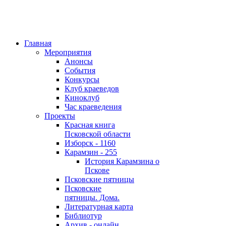
Главная
Мероприятия
Анонсы
События
Конкурсы
Клуб краеведов
Киноклуб
Час краеведения
Проекты
Красная книга
Псковской области
Изборск - 1160
Карамзин - 255
История Карамзина о
Пскове
Псковские пятницы
Псковские
пятницы. Дома.
Литературная карта
Библиотур
Архив - онлайн