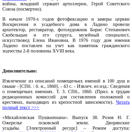
войны, младший сержант артиллерии, Герой Советского
Союза (посмертно).
В начале 1970-х годов фотофиксацию и замеры церкви
Воскресения и усадебного дома в Ладино провели
архитектор, реставратор, фотохудожник Борис Степанович
Скобельцын и его супруга, музейный специалист,
искусствовед Елена Ивановна. В 1976 году дом имения
Ладино поставлен на учет как памятник гражданского
зодчества 2-й половины XVIII века.
Дополнительно:
Извлечение из описаний помещичьих имений в 100 душ и
свыше - [СПб. : б. и., 1860]. - 43 с. - Извлеч. из изд.: Сведения
о помещичьих имениях. Т. 3. СПб., 1860. (Прил. к трудам
редакционных комиссий для составления положений о
крестянах, выходящих из крепостной зависимости).
Читать
полный текст >>>
«Михайловская Пушкиниана». Выпуск 38. Розов Н. Г.
Ожерелье псковской земли. Дворянские
усадьбы. [Электронный ресурс] – Режим доступа: