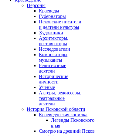
Персоны
Краеведы
Губернаторы
Псковские писатели
и деятели культуры
Художники
Архитекторы,
реставраторы
Исследователи
Композиторы,
музыканты
Религиозные
деятели
Исторические
личности
Ученые
Актеры, режиссеры,
театральные
деятели
История Псковской области
Краеведческая копилка
Легенды Псковского
края
Смотрю на древний Псков