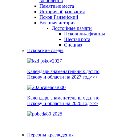
влюблённо
Памятные места
История образования
Псков Ганзейский
Военная история
Достойные памяти
Псковичи-афганцы
Шестая рота
Спецназ
Псковские следы
Календарь знаменательных дат по
Пскову и области на 2027 год>>>
Календарь знаменательных дат по
Пскову и области на 2026 год>>>
Персоны краеведения