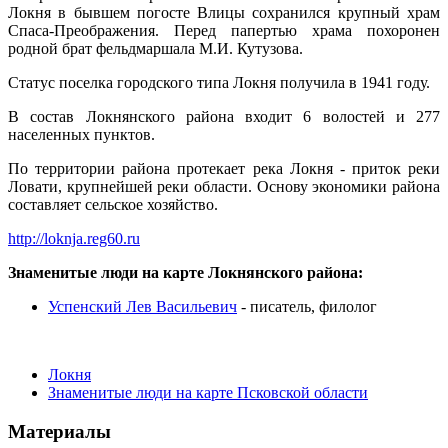
Локня в бывшем погосте
Влицы
сохранился крупный храм
Спаса-Преображения. Перед папертью храма похоронен
родной брат фельдмаршала М.И. Кутузова.
Статус поселка городского типа Локня получила в 1941 году.
В состав
Локнянского
района входит 6 волостей и 277
населенных пунктов.
По территории района протекает река Локня - приток реки
Ловати, крупнейшей реки области. Основу экономики района
составляет сельское хозяйство.
http://loknja.reg60.ru
Знаменитые люди на карте Локнянского района:
Успенский Лев Васильевич
- писатель, филолог
Локня
Знаменитые люди на карте Псковской области
Материалы