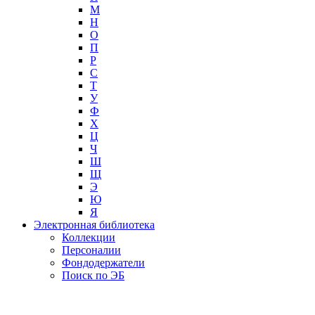
М
Н
О
П
Р
С
Т
У
Ф
Х
Ц
Ч
Ш
Щ
Э
Ю
Я
Электронная библиотека
Коллекции
Персоналии
Фондодержатели
Поиск по ЭБ