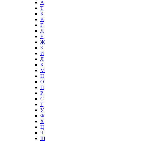
А
T
Б
В
Г
Д
Е
Ж
З
И
Л
К
М
Н
О
П
Р
С
Т
У
Ф
Х
Ц
Ч
Ш