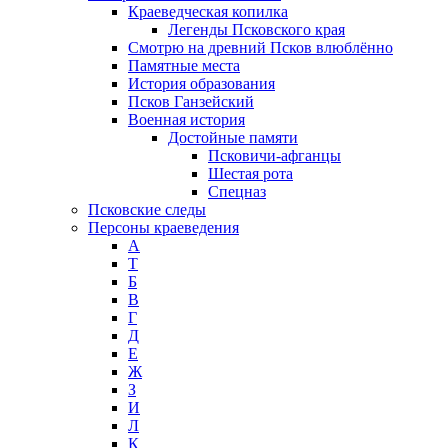
Краеведческая копилка
Легенды Псковского края
Смотрю на древний Псков влюблённо
Памятные места
История образования
Псков Ганзейский
Военная история
Достойные памяти
Псковичи-афганцы
Шестая рота
Спецназ
Псковские следы
Персоны краеведения
А
T
Б
В
Г
Д
Е
Ж
З
И
Л
К