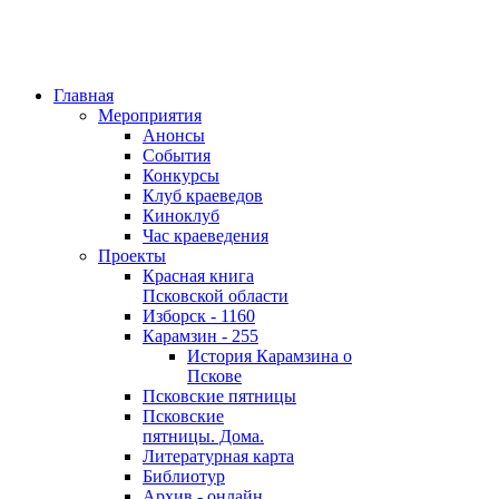
Главная
Мероприятия
Анонсы
События
Конкурсы
Клуб краеведов
Киноклуб
Час краеведения
Проекты
Красная книга
Псковской области
Изборск - 1160
Карамзин - 255
История Карамзина о
Пскове
Псковские пятницы
Псковские
пятницы. Дома.
Литературная карта
Библиотур
Архив - онлайн