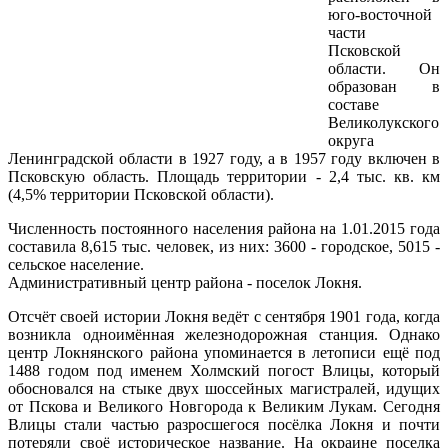
юго-восточной
части
Псковской
области. Он
образован в
составе
Великолукского
округа
Ленинградской области в 1927 году, а в 1957 году включен в
Псковскую область. Площадь территории - 2,4 тыс. кв. км
(4,5% территории Псковской области).
Численность постоянного населения района на 1.01.2015 года
составила 8,615 тыс. человек, из них: 3600 - городское, 5015 -
сельское население.
Административный центр района - поселок Локня.
Отсчёт своей истории Локня ведёт с сентября 1901 года, когда
возникла одноимённая железнодорожная станция. Однако
центр
Локнянского
района упоминается в летописи ещё под
1488 годом под именем Холмский погост
Влицы
, который
обосновался на стыке двух шоссейных магистралей, идущих
от Пскова и Великого Новгорода к Великим Лукам. Сегодня
Влицы
стали частью разросшегося посёлка Локня и почти
потеряли своё историческое название. На окраине поселка