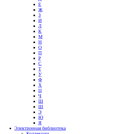
Е
Ж
З
И
Л
К
М
Н
О
П
Р
С
Т
У
Ф
Х
Ц
Ч
Ш
Щ
Э
Ю
Я
Электронная библиотека
Коллекции