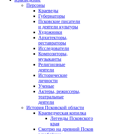
Персоны
Краеведы
Губернаторы
Псковские писатели
и деятели культуры
Художники
Архитекторы,
реставраторы
Исследователи
Композиторы,
музыканты
Религиозные
деятели
Исторические
личности
Ученые
Актеры, режиссеры,
театральные
деятели
История Псковской области
Краеведческая копилка
Легенды Псковского
края
Смотрю на древний Псков