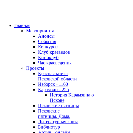
Главная
Мероприятия
Анонсы
События
Конкурсы
Клуб краеведов
Киноклуб
Час краеведения
Проекты
Красная книга
Псковской области
Изборск - 1160
Карамзин - 255
История Карамзина о
Пскове
Псковские пятницы
Псковские
пятницы. Дома.
Литературная карта
Библиотур
Архив - онлайн