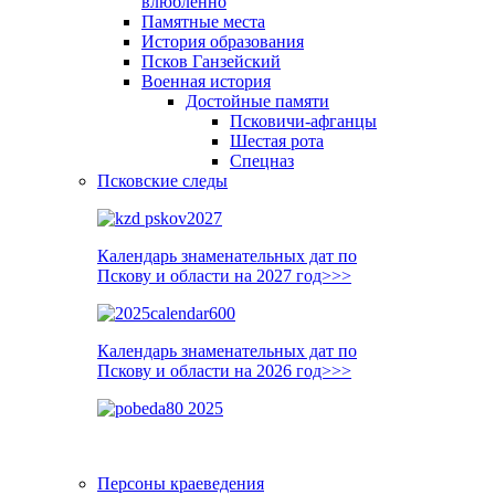
влюблённо
Памятные места
История образования
Псков Ганзейский
Военная история
Достойные памяти
Псковичи-афганцы
Шестая рота
Спецназ
Псковские следы
Календарь знаменательных дат по
Пскову и области на 2027 год>>>
Календарь знаменательных дат по
Пскову и области на 2026 год>>>
Персоны краеведения