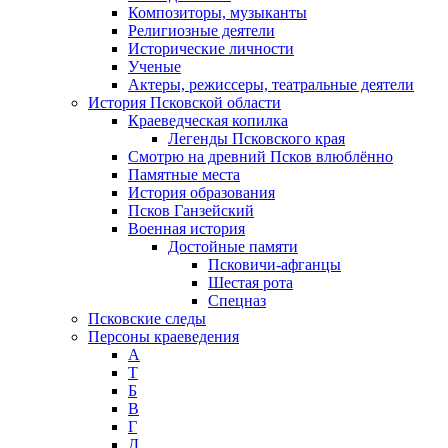
Композиторы, музыканты
Религиозные деятели
Исторические личности
Ученые
Актеры, режиссеры, театральные деятели
История Псковской области
Краеведческая копилка
Легенды Псковского края
Смотрю на древний Псков влюблённо
Памятные места
История образования
Псков Ганзейский
Военная история
Достойные памяти
Псковичи-афганцы
Шестая рота
Спецназ
Псковские следы
Персоны краеведения
А
T
Б
В
Г
Д