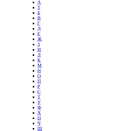
А
T
Б
В
Г
Д
Е
Ж
З
И
Л
К
М
Н
О
П
Р
С
Т
У
Ф
Х
Ц
Ч
Ш