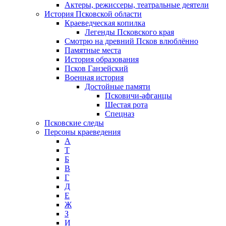
Актеры, режиссеры, театральные деятели
История Псковской области
Краеведческая копилка
Легенды Псковского края
Смотрю на древний Псков влюблённо
Памятные места
История образования
Псков Ганзейский
Военная история
Достойные памяти
Псковичи-афганцы
Шестая рота
Спецназ
Псковские следы
Персоны краеведения
А
T
Б
В
Г
Д
Е
Ж
З
И