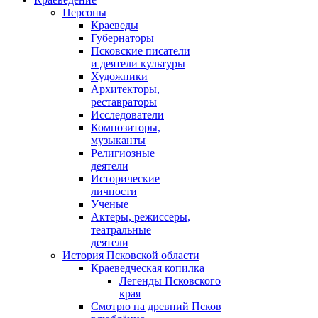
Персоны
Краеведы
Губернаторы
Псковские писатели
и деятели культуры
Художники
Архитекторы,
реставраторы
Исследователи
Композиторы,
музыканты
Религиозные
деятели
Исторические
личности
Ученые
Актеры, режиссеры,
театральные
деятели
История Псковской области
Краеведческая копилка
Легенды Псковского
края
Смотрю на древний Псков