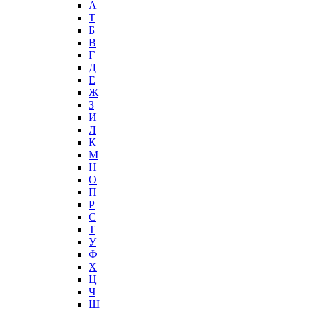
А
T
Б
В
Г
Д
Е
Ж
З
И
Л
К
М
Н
О
П
Р
С
Т
У
Ф
Х
Ц
Ч
Ш