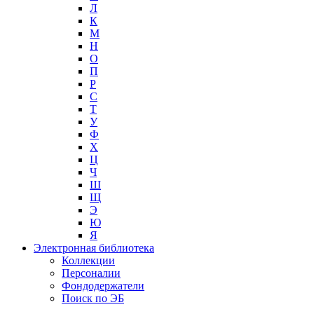
Л
К
М
Н
О
П
Р
С
Т
У
Ф
Х
Ц
Ч
Ш
Щ
Э
Ю
Я
Электронная библиотека
Коллекции
Персоналии
Фондодержатели
Поиск по ЭБ