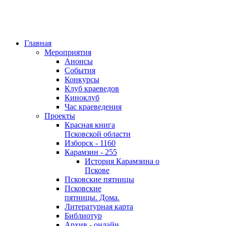
Главная
Мероприятия
Анонсы
События
Конкурсы
Клуб краеведов
Киноклуб
Час краеведения
Проекты
Красная книга
Псковской области
Изборск - 1160
Карамзин - 255
История Карамзина о
Пскове
Псковские пятницы
Псковские
пятницы. Дома.
Литературная карта
Библиотур
Архив - онлайн