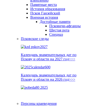
влюблённо
Памятные места
История образования
Псков Ганзейский
Военная история
Достойные памяти
Псковичи-афганцы
Шестая рота
Спецназ
Псковские следы
Календарь знаменательных дат по
Пскову и области на 2027 год>>>
Календарь знаменательных дат по
Пскову и области на 2026 год>>>
Персоны краеведения