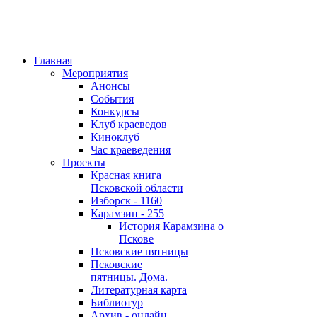
Главная
Мероприятия
Анонсы
События
Конкурсы
Клуб краеведов
Киноклуб
Час краеведения
Проекты
Красная книга
Псковской области
Изборск - 1160
Карамзин - 255
История Карамзина о
Пскове
Псковские пятницы
Псковские
пятницы. Дома.
Литературная карта
Библиотур
Архив - онлайн