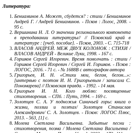
Литература:
Бениаминов А. Может, сбудется? : стихи / Бениаминов
Андрей Г. / Андрей Бениаминов. - Псков : Логос, 2008. -
95 с.
Вершинина Н. Л. О значении регионального компонента
в преподавании литературы// // Псковский край в
литературе : [учеб. пособие]. - Псков, 2003. - С. 715-718
ВЛАСОВ АНДРЕЙ. МЕЖ ДВУХ КОЛОНОК : СТИХИ /
ВЛАСОВ АНДРЕЙ - Великие Луки, 1998. - 167 с.
Горшков Сергей Игоревич. Время помолчать : стихи /
Горшков Сергей Игоревич / Сергей И. Горшков. - Псков :
ЛОГОС, 2016. - 71 с. - № 1688B с автографом автора
Григорьев, И. Н. «Стихи мои, бегом, бегом...»:
[интервью с поэтом И. Н. Григорьевым / записала С.
Пономарева] // Псковская правда. - 1992. - 14 мая.
Григорьев И. Н. Кого люблю: посвященные
стихотворения. – СПб. : Путь, 1994. – 169 с.
Золотцев С. А. У подножья Синичьей горы: книга о
жизни, поэзии и поэтах/ Золотцев Станислав
Александрович/ С. А. Золотцев. - Псков: ЛОГОС Плюс,
2013. - 563, [1] с.
Молева Светлана Васильевна. Забытые песни :
стихотворения, поэма / Молева Светлана Васильевна /