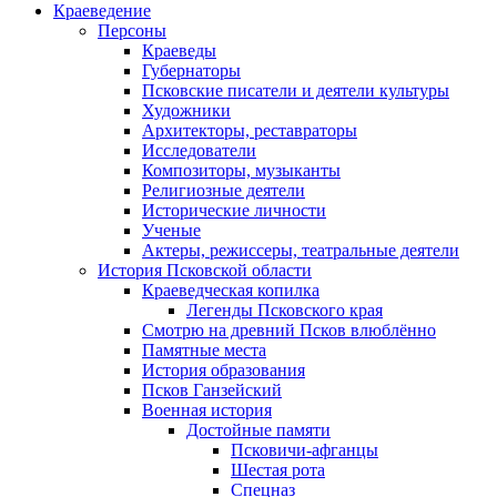
Краеведение
Персоны
Краеведы
Губернаторы
Псковские писатели и деятели культуры
Художники
Архитекторы, реставраторы
Исследователи
Композиторы, музыканты
Религиозные деятели
Исторические личности
Ученые
Актеры, режиссеры, театральные деятели
История Псковской области
Краеведческая копилка
Легенды Псковского края
Смотрю на древний Псков влюблённо
Памятные места
История образования
Псков Ганзейский
Военная история
Достойные памяти
Псковичи-афганцы
Шестая рота
Спецназ