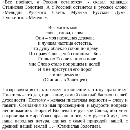
«Все пройдет, а Россия останется», - сказал однажды
Станислав Золотцев. А с Россией останется и русское слово:
«Мелодия Русского Света. Музыка Русской Думы.
Пушкинская Метель!».
Вся жизнь моя –
слова, слова, слова.
Они – моя наследная держава
и лучшая частица естества,
что душу облекло собой по праву.
По праву Слова, чей синоним – Бог.
...Лишь по Его велению и воле
мне Слово стало поприщем и долей.
И я не преступал его порог
в иное ремесло.
(Станислав Золотцев)
Поздравляем всех, кто имеет отношение к этому празднику!
Писатель – это дар, призвание, самый сильный бастион нашей
духовности! Поэтому - желаем писателям верности – слову и
памяти. Созидания во имя просвещения и мудрости вопреки
непониманию. Творите! Воспевайте русское Слово, ибо «нет
сокровища в мире более драгоценного, чем русский дух, чем
наша народная натура, единая с самой природой нашей, с
древней нашей землей …» (Станислав Золотцев).