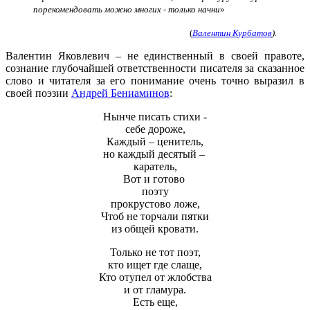
порекомендовать можно многих - только начни
»
(
Валентин Курбатов
).
Валентин Яковлевич – не единственный в своей правоте,
сознание глубочайшей ответственности писателя за сказанное
слово и читателя за его понимание очень точно выразил в
своей поэзии
Андрей Бениаминов
:
Нынче писать стихи -
себе дороже,
Каждый – ценитель,
но каждый десятый –
каратель,
Вот и готово
поэту
прокрустово ложе,
Чтоб не торчали пятки
из общей кровати.
Только не тот поэт,
кто ищет где слаще,
Кто отупел от жлобства
и от гламура.
Есть еще,