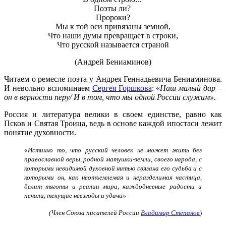
Поэты ли?
Пророки?
Мы к той оси привязаны земной,
Что наши думы превращает в строки,
Что русской называется страной
(Андрей Бениаминов)
Читаем о ремесле поэта у Андрея Геннадьевича Бениаминова.
И невольно вспоминаем
Сергея Горшкова
: «
Наш малый дар –
он в верности перу/ И в том, что мы одной России служим».
Россия и литература велики в своем единстве, равно как
Псков и Святая Троица, ведь в основе каждой ипостаси лежит
понятие духовности.
«
Истинно то, что русский человек не может жить без
православной веры, родной матушки-земли, своего народа, с
которыми невидимой духовной нитью связана его судьба и с
которыми он, как неотъемлемая и неразделимая частица,
делит тяготы и реалии мира, каждодневные радости и
печали, текущие невзгоды и удачи»
(Член Союза писателей России
Владимир Степанов
)