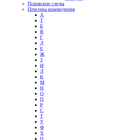
Псковские следы
Персоны краеведения
А
T
Б
В
Г
Д
Е
Ж
З
И
Л
К
М
Н
О
П
Р
С
Т
У
Ф
Х
Ц