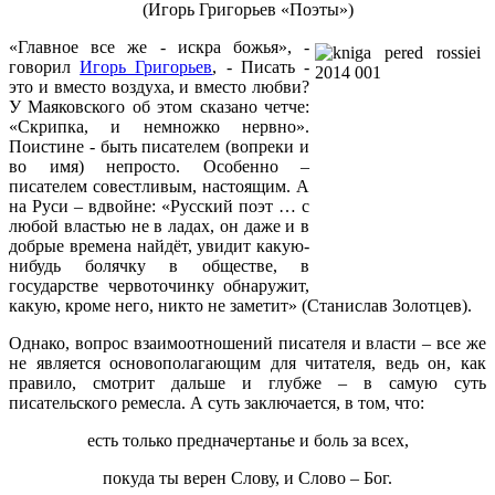
(Игорь Григорьев «Поэты»)
«Главное все же - искра божья», -
говорил
Игорь Григорьев
, - Писать -
это и вместо воздуха, и вместо любви?
У Маяковского об этом сказано четче:
«Скрипка, и немножко нервно».
Поистине - быть писателем (вопреки и
во имя) непросто. Особенно –
писателем совестливым, настоящим. А
на Руси – вдвойне: «Русский поэт … с
любой властью не в ладах, он даже и в
добрые времена найдёт, увидит какую-
нибудь болячку в обществе, в
государстве червоточинку обнаружит,
какую, кроме него, никто не заметит» (Станислав Золотцев).
Однако, вопрос взаимоотношений писателя и власти – все же
не является основополагающим для читателя, ведь он, как
правило, смотрит дальше и глубже – в самую суть
писательского ремесла. А суть заключается, в том, что:
есть только предначертанье и боль за всех,
покуда ты верен Слову, и Слово – Бог.