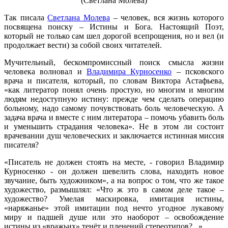
(Светлана Молева)
Так писала
Светлана Молева
– человек, вся жизнь которого
посвящена поиску – Истины и Бога. Настоящий Поэт,
который не только сам шел дорогой всепрощения, но и вел (и
продолжает вести) за собой своих читателей.
Мучительный, бескомпромиссный поиск смысла жизни
человека волновал и
Владимира Курносенко
– псковского
врача и писателя, который, по словам Виктора Астафьева,
«как литератор понял очень простую, но многим и многим
людям недоступную истину: прежде чем сделать операцию
больному, надо самому почувствовать боль человеческую. А
задача врача и вместе с ним литератора – помочь убавить боль
и уменьшить страдания человека». Не в этом ли состоит
врачевании душ человеческих и заключается истинная миссия
писателя?
«Писатель не должен стоять на месте, - говорил Владимир
Курносенко - он должен шевелить слова, находить новое
звучание, быть художником», а на вопрос о том, что же такое
художество, размышлял: «Что ж это в самом деле такое –
художество? Умелая маскировка, имитация истины,
«наряжанье» этой имитации под нечто угодное лукавому
миру и падшей душе или это наоборот – освобождение
истины из «вражьих» тенёт и пленений стереотипов?...»