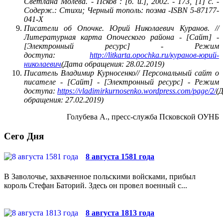
Светлана Молева. - Псков : [б. и.], 2002. - 173, [1] с. -
Содерж.: Стихи; Черный тополь: поэма -ISBN 5-87177-
041-X
Писатели об Опочке. Юрий Николаевич Куранов. //
Литературная карта Опоческого района - [Сайт] -
[Электронный ресурс] - Режим
доступа:
http://litkarta.opochka.ru/куранов-юрий-
николаевич
(Дата обращения: 28.02.2019)
Писатель Владимир Курносенко// Персональный сайт о
писателе - [Сайт] - [Электронный ресурс] - Режим
доступа:
https://vladimirkurnosenko.wordpress.com/page/2/
(
обращения: 27.02.2019)
Голубева А., пресс-служба Псковской ОУНБ
Сего Дня
8 августа 1581 года
В Заволочье, захваченное польскими войсками, прибыл
король Стефан Баторий. Здесь он провел военный с...
8 августа 1813 года