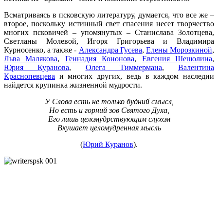
Всматриваясь в псковскую литературу, думается, что все же –
второе, поскольку истинный свет спасения несет творчество
многих псковичей – упомянутых – Станислава Золотцева,
Светланы Молевой, Игоря Григорьева и Владимира
Курносенко, а также -
Александра Гусева
,
Елены Морозкиной
,
Льва Малякова
,
Геннадия Кононова
,
Евгения Шешолина
,
Юрия Куранова
,
Олега Тиммермана
,
Валентина
Краснопевцева
и многих других, ведь в каждом наследии
найдется крупинка жизненной мудрости.
У Слова есть не только будний смысл,
Но есть и горний зов Святого Духа,
Его лишь целомудрствующим слухом
Вкушает целомудренная мысль
(
Юрий Куранов
).