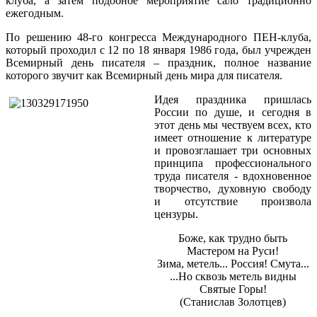
клуба, а затем подобное мероприятие сало традиционно
ежегодным.
По решению 48-го конгресса Международного ПЕН-клуба,
который проходил с 12 по 18 января 1986 года, был учрежден
Всемирный день писателя – праздник, полное название
которого звучит как Всемирный день мира для писателя.
Идея праздника пришлась
России по душе, и сегодня в
этот день мы чествуем всех, кто
имеет отношение к литературе
и провозглашает три основных
принципа профессионального
труда писателя - вдохновенное
творчество, духовную свободу
и отсутствие произвола
цензуры.
Боже, как трудно быть
Мастером на Руси!
Зима, метель... Россия! Смута...
...Но сквозь метель видны
Святые Горы!
(Станислав Золотцев)