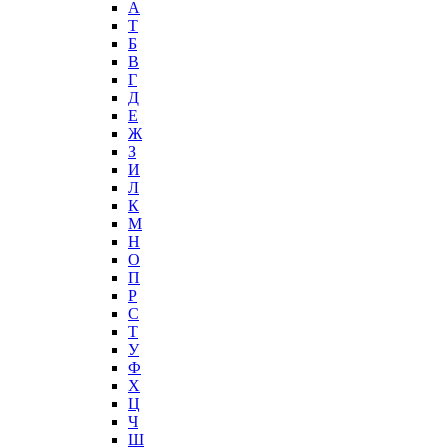
А
T
Б
В
Г
Д
Е
Ж
З
И
Л
К
М
Н
О
П
Р
С
Т
У
Ф
Х
Ц
Ч
Ш