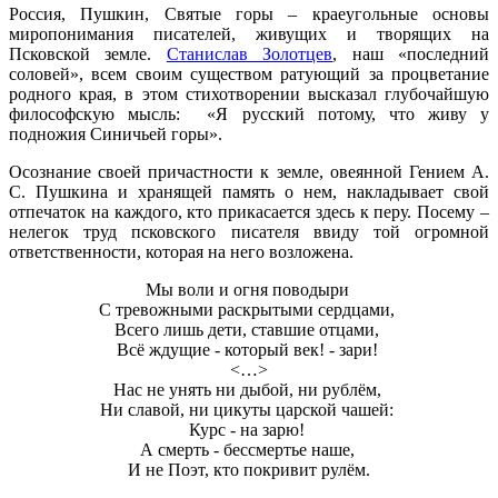
Россия, Пушкин, Святые горы – краеугольные основы
миропонимания писателей, живущих и творящих на
Псковской земле.
Станислав Золотцев
, наш «последний
соловей», всем своим существом ратующий за процветание
родного края, в этом стихотворении высказал глубочайшую
философскую мысль: «Я русский потому, что живу у
подножия Синичьей горы».
Осознание своей причастности к земле, овеянной Гением А.
С. Пушкина и хранящей память о нем, накладывает свой
отпечаток на каждого, кто прикасается здесь к перу. Посему –
нелегок труд псковского писателя ввиду той огромной
ответственности, которая на него возложена.
Мы воли и огня поводыри
С тревожными раскрытыми сердцами,
Всего лишь дети, ставшие отцами,
Всё ждущие - который век! - зари!
<…>
Нас не унять ни дыбой, ни рублём,
Ни славой, ни цикуты царской чашей:
Курс - на зарю!
А смерть - бессмертье наше,
И не Поэт, кто покривит рулём.