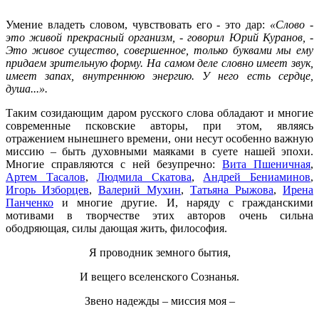
Умение владеть словом, чувствовать его - это дар:
«Слово -
это живой прекрасный организм, - говорил Юрий Куранов, -
Это живое существо, совершенное, только буквами мы ему
придаем зрительную форму. На самом деле словно имеет звук,
имеет запах, внутреннюю энергию. У него есть сердце,
душа...».
Таким созидающим даром русского слова обладают и многие
современные псковские авторы, при этом, являясь
отражением нынешнего времени, они несут особенно важную
миссию – быть духовными маяками в суете нашей эпохи.
Многие справляются с ней безупречно:
Вита Пшеничная
,
Артем Тасалов
,
Людмила Скатова
,
Андрей Бениаминов
,
Игорь Изборцев
,
Валерий Мухин
,
Татьяна Рыжова
,
Ирена
Панченко
и многие другие. И, наряду с гражданскими
мотивами в творчестве этих авторов очень сильна
ободряющая, силы дающая жить, философия.
Я проводник земного бытия,
И вещего вселенского Сознанья.
Звено надежды – миссия моя –