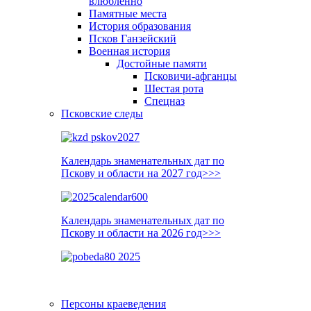
влюблённо
Памятные места
История образования
Псков Ганзейский
Военная история
Достойные памяти
Псковичи-афганцы
Шестая рота
Спецназ
Псковские следы
Календарь знаменательных дат по
Пскову и области на 2027 год>>>
Календарь знаменательных дат по
Пскову и области на 2026 год>>>
Персоны краеведения