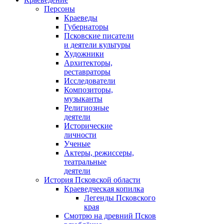
Персоны
Краеведы
Губернаторы
Псковские писатели
и деятели культуры
Художники
Архитекторы,
реставраторы
Исследователи
Композиторы,
музыканты
Религиозные
деятели
Исторические
личности
Ученые
Актеры, режиссеры,
театральные
деятели
История Псковской области
Краеведческая копилка
Легенды Псковского
края
Смотрю на древний Псков