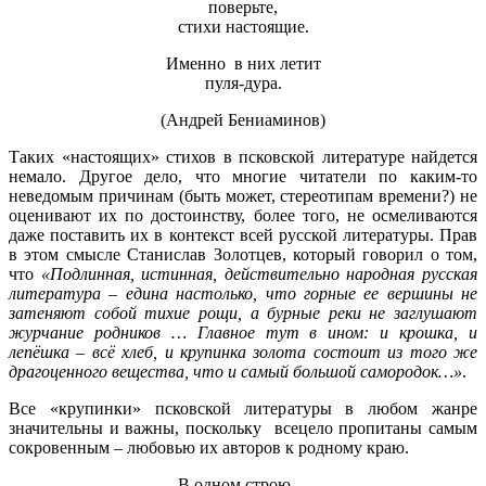
поверьте,
стихи настоящие.
Именно в них летит
пуля-дура.
(Андрей Бениаминов)
Таких «настоящих» стихов в псковской литературе найдется
немало. Другое дело, что многие читатели по каким-то
неведомым причинам (быть может, стереотипам времени?) не
оценивают их по достоинству, более того, не осмеливаются
даже поставить их в контекст всей русской литературы. Прав
в этом смысле Станислав Золотцев, который говорил о том,
что
«Подлинная, истинная, действительно народная русская
литература – едина настолько, что горные ее вершины не
затеняют собой тихие рощи, а бурные реки не заглушают
журчание родников … Главное тут в ином: и крошка, и
лепёшка – всё хлеб, и крупинка золота состоит из того же
драгоценного вещества, что и самый большой самородок…»
.
Все «крупинки» псковской литературы в любом жанре
значительны и важны, поскольку всецело пропитаны самым
сокровенным – любовью их авторов к родному краю.
В одном строю...