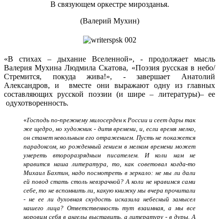
В связующем оркестре мирозданья.
(Валерий Мухин)
«В стихах – дыхание Вселенной», - продолжает мысль
Валерия Мухина Людмила Скатова, «Поэзия русская в небо/
Стремится, покуда жива!», - завершает Анатолий
Александров, и вместе они выражают одну из главных
составляющих русской поэзии (и шире – литературы)– ее
одухотворенность.
«
Господь по-прежнему милосерден к России и сеет дары так
же щедро, но художник - дитя времени, и, если время мелко,
он станет невольным его отражением. Пусть не покажется
парадоксом, но рожденный гением в мелком времени может
умереть второразрядным писателем. И коли нам не
нравится наша литература, то, как советовал когда-то
Михаил Бахтин, надо посмотреть в зеркало: не мы ли дали
ей повод стать столь невзрачной? А коли не нравимся сами
себе, то не вспомнить ли, какую книжку мы вчера прочитали
- не ее ли духовная скудость исказила небесный замысел
нашего лица? Ответственность тут взаимная, а мы все
норовим себя в ангелы выставить, а литературу - в дуры. А