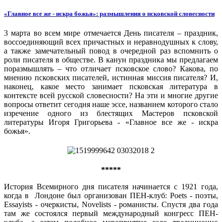
«Главное все же - искра божья»: размышления о псковской словесности
3 марта во всем мире отмечается День писателя – праздник,
воссоединяющий всех причастных и неравнодушных к слову,
а также замечательный повод в очередной раз вспомнить о
роли писателя в обществе. В канун праздника мы предлагаем
поразмышлять – что отличает псковское слово? Какова, по
мнению псковских писателей, истинная миссия писателя? И,
наконец, какое место занимает псковская литература в
контексте всей русской словесности? На эти и многие другие
вопросы ответит сегодня наше эссе, названием которого стало
изречение одного из блестящих Мастеров псковской
литературы Игоря Григорьева - «Главное все же - искра
божья».
*****
История Всемирного дня писателя начинается с 1921 года,
когда в Лондоне был организован ПЕН-клуб: Poets - поэты,
Essayists - очеркисты, Novelists - романисты. Спустя два года
там же состоялся первый международный конгресс ПЕН-