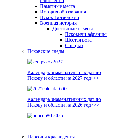
влюблённо
Памятные места
История образования
Псков Ганзейский
Военная история
Достойные памяти
Псковичи-афганцы
Шестая рота
Спецназ
Псковские следы
Календарь знаменательных дат по
Пскову и области на 2027 год>>>
Календарь знаменательных дат по
Пскову и области на 2026 год>>>
Персоны краеведения