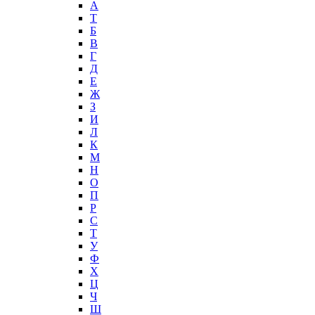
А
T
Б
В
Г
Д
Е
Ж
З
И
Л
К
М
Н
О
П
Р
С
Т
У
Ф
Х
Ц
Ч
Ш