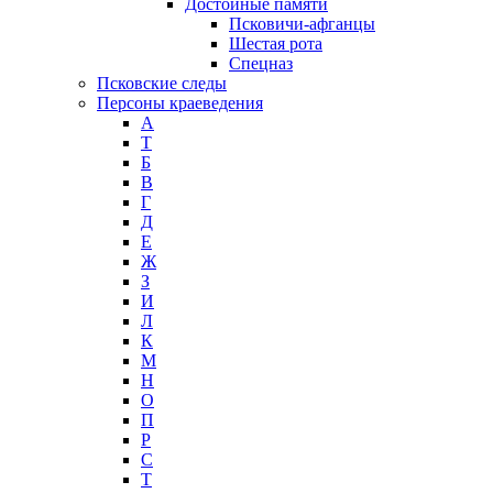
Достойные памяти
Псковичи-афганцы
Шестая рота
Спецназ
Псковские следы
Персоны краеведения
А
T
Б
В
Г
Д
Е
Ж
З
И
Л
К
М
Н
О
П
Р
С
Т