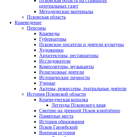
Псковская область на страницах
центральных газет
Методические материалы
Псковская область
Краеведение
Персоны
Краеведы
Губернаторы
Псковские писатели и деятели культуры
Художники
Архитекторы, реставраторы
Исследователи
Композиторы, музыканты
Религиозные деятели
Исторические личности
Ученые
Актеры, режиссеры, театральные деятели
История Псковской области
Краеведческая копилка
Легенды Псковского края
Смотрю на древний Псков влюблённо
Памятные места
История образования
Псков Ганзейский
Военная история