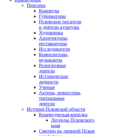
Персоны
Краеведы
Губернаторы
Псковские писатели
и деятели культуры
Художники
Архитекторы,
реставраторы
Исследователи
Композиторы,
музыканты
Религиозные
деятели
Исторические
личности
Ученые
Актеры, режиссеры,
театральные
деятели
История Псковской области
Краеведческая копилка
Легенды Псковского
края
Смотрю на древний Псков