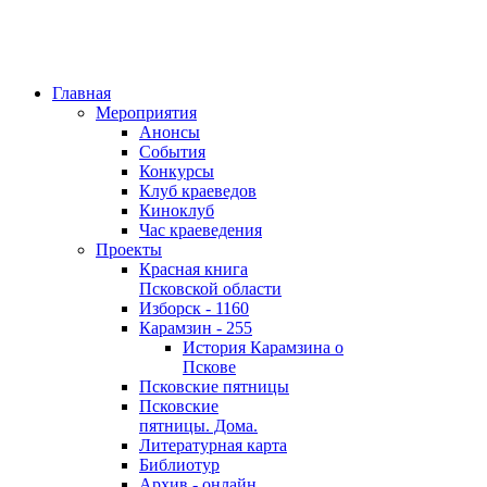
Главная
Мероприятия
Анонсы
События
Конкурсы
Клуб краеведов
Киноклуб
Час краеведения
Проекты
Красная книга
Псковской области
Изборск - 1160
Карамзин - 255
История Карамзина о
Пскове
Псковские пятницы
Псковские
пятницы. Дома.
Литературная карта
Библиотур
Архив - онлайн