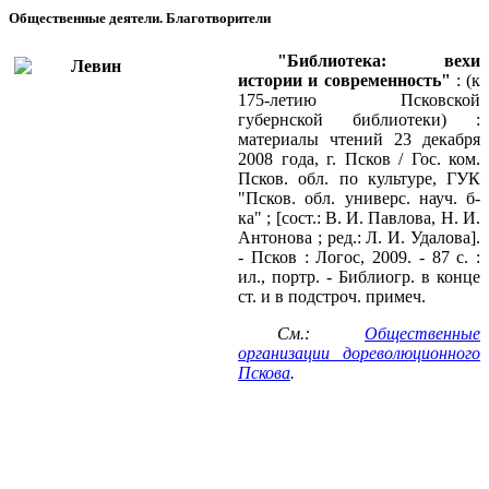
Общественные деятели. Благотворители
"Библиотека: вехи
истории и современность"
: (к
175-летию Псковской
губернской библиотеки) :
материалы чтений 23 декабря
2008 года, г. Псков / Гос. ком.
Псков. обл. по культуре, ГУК
"Псков. обл. универс. науч. б-
ка" ; [сост.: В. И. Павлова, Н. И.
Антонова ; ред.: Л. И. Удалова].
- Псков : Логос, 2009. - 87 с. :
ил., портр. - Библиогр. в конце
ст. и в подстроч. примеч.
См.:
Общественные
организации дореволюционного
Пскова
.