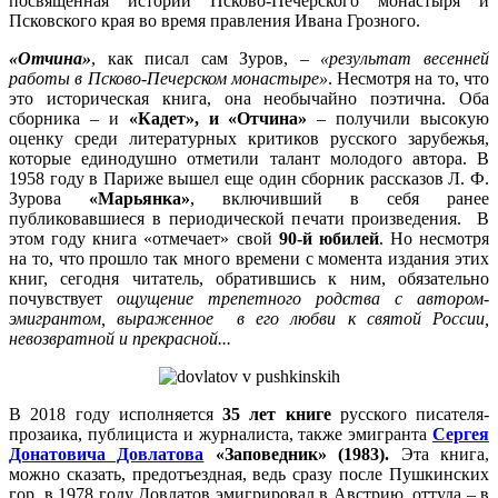
посвященная истории Псково-Печерского монастыря и
Псковского края во время правления Ивана Грозного.
«Отчина»
, как писал сам Зуров, –
«результат весенней
работы в Псково-Печерском монастыре»
. Несмотря на то, что
это историческая книга, она необычайно поэтична. Оба
сборника – и
«Кадет», и «Отчина»
– получили высокую
оценку среди литературных критиков русского зарубежья,
которые единодушно отметили талант молодого автора. В
1958 году в Париже вышел еще один сборник рассказов Л. Ф.
Зурова
«Марьянка»
, включивший в себя ранее
публиковавшиеся в периодической печати произведения. В
этом году книга «отмечает» свой
90-й юбилей
. Но несмотря
на то, что прошло так много времени с момента издания этих
книг, сегодня читатель, обратившись к ним, обязательно
почувствует
ощущение трепетного родства с автором-
эмигрантом, выраженное в его любви к святой России,
невозвратной и прекрасной...
В 2018 году исполняется
35 лет книге
русского писателя-
прозаика, публициста и журналиста, также эмигранта
Сергея
Донатовича Довлатова
«Заповедник» (1983).
Эта книга,
можно сказать, предотъездная, ведь сразу после Пушкинских
гор, в 1978 году Довлатов эмигрировал в Австрию, оттуда – в