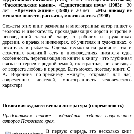
«Раскопельские камни», «Единственная ночь» (1983)
; 30
лет -
«Времена жизни» (1988)
и 20 лет -
«Мы никому не
мешали: повести, рассказы, многоголосие»
(1998)
.
Сюжеты этих книг различны и многогранны: автор пишет о
геологах и изыскателях, прокладывающих дороги и тропы в
неизведанной таежной чаще, о рабочих и тружениках
деревни, о врачах и инженерах, об учителях и художниках, о
писателях и рыбаках. Однако несмотря на разность тем и
сюжетных коллизий есть в произведениях писателя одна
особенность, перетекающая из книги в книгу - это глубинная
связь его героев с родной землей, их страстная, не зависящая
от возраста любовь к природе. Быть может, поэтому книги С.
А. Воронина по-прежнему «живут», открывая для нас,
современных чиателей, многогранность человеческого
характера.
Псковская художественная литература (современность)
Представляем также юбилейные издания современных
авторов Псковского края.
В первую очередь, это несколько книг