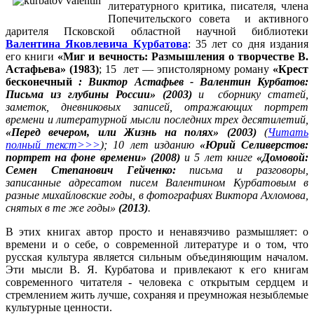
литературного критика, писателя, члена
Попечительского совета и активного
дарителя Псковской областной научной библиотеки
Валентина Яковлевича Курбатова
: 35 лет со дня издания
его книги
«Миг и вечность: Размышления о творчестве В.
Астафьева» (1983)
; 15 лет — эпистолярному роману
«Крест
бесконечный
: Виктор Астафьев - Валентин Курбатов:
Письма из глубины России» (2003)
и сборнику статей,
заметок, дневниковых записей, отражающих портрет
времени и литературной мысли последних трех десятилетий,
«Перед вечером, или Жизнь на полях» (2003)
(
Читать
полный текст>>>
); 10 лет изданию
«Юрий Селиверстов:
портрет на фоне времени» (2008)
и 5 лет книге
«Домовой:
Семен Степанович Гейченко:
письма и разговоры,
записанные адресатом писем Валентином Курбатовым в
разные михайловские годы, в фотографиях Виктора Ахломова,
снятых в те же годы»
(2013)
.
В этих книгах автор просто и ненавязчиво размышляет: о
времени и о себе, о современной литературе и о том, что
русская культура является сильным объединяющим началом.
Эти мысли В. Я. Курбатова и привлекают к его книгам
современного читателя - человека с открытым сердцем и
стремлением жить лучше, сохраняя и преумножая незыблемые
культурные ценности.