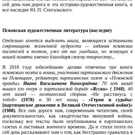
сей день нам дорога и эта историко-художественная книга, и
все наследие Ю. П. Спегальского.
Псковская художественная литература (наследие)
Отдельно хочется выделить книги, являющиеся истинными
сокровищами жизненной мудрости — издания псковских
писателей и поэтов, уже от нас ушедших, но живущих в
нашей памяти именно благодаря своему творчеству...
В 2018 году юбилейными датами отмечены три книги
псковского поэта и воина, участника партизанского движения
на Псковщине, редактора партизанских газет и «Псковской
правды»
Ивана Васильевича Виноградова
: 70 лет назад
вышел его очерк о партизанской борьбе
«Ясски» ( 1948)
, 40
лет назад — поэтический сборник
«Не расстанусь с
тобой»
(1978)
и 30 лет назад -
«Герои и судьбы:
[партизанское движение в Великой Отечественной войне]»
(1988)
. Все они дороги нам, современным читателям, своей
документальностью, как свидетельства минувшей войны,
поскольку все тексты были опубликованы в партизанских
газетах и листовках военного времени. Да и стихи поэта по
сей день рассказывают нам о том, как бесстрашно сражались в