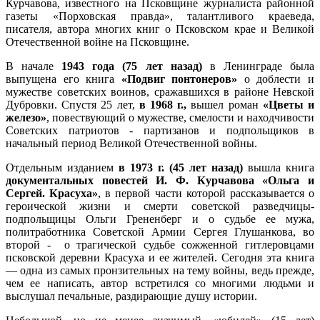
Курчавова, известного на Псковщине журналиста районной
газеты «Порховская правда», талантливого краеведа,
писателя, автора многих книг о Псковском крае и Великой
Отечественной войне на Псковщине.
В начале
1943 года (75 лет назад)
в Ленинграде была
выпущена его книга
«Подвиг понтонеров»
о доблести и
мужестве советских воинов, сражавшихся в районе Невской
Дубровки. Спустя 25 лет,
в 1968 г.,
вышел роман
«Цветы и
железо»
, повествующий о мужестве, смелости и находчивости
Советских патриотов - партизанов и подпольщиков в
начальный период Великой Отечественной войны.
Отдельным изданием
в 1973 г. (45 лет назад)
вышла книга
документальных повестей И. Ф. Курчавова «Ольга и
Сергей. Красуха»
, в первой части которой рассказывается о
героической жизни и смерти советской разведчицы-
подпольщицы Ольги Грененберг и о судьбе ее мужа,
политработника Советской Армии Сергея Глушанкова, во
второй - о трагической судьбе сожженной гитлеровцами
псковской деревни Красуха и ее жителей. Сегодня эта книга
— одна из самых пронзительных на тему войны, ведь прежде,
чем ее написать, автор встретился со многими людьми и
выслушал печальные, раздирающие душу истории.