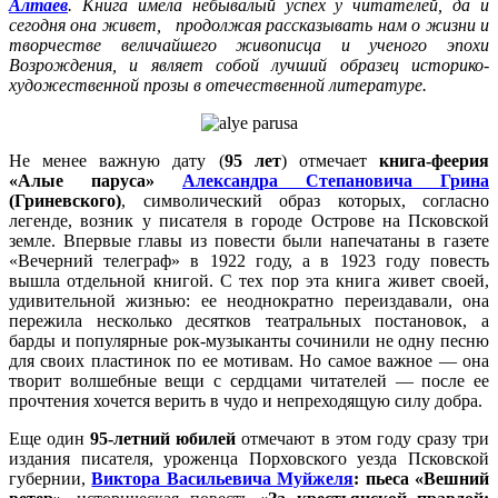
Алтаев
. Книга имела небывалый успех у читателей, да и
сегодня она живет, продолжая рассказывать нам о жизни и
творчестве величайшего живописца и ученого эпохи
Возрождения, и являет собой лучший образец историко-
художественной прозы в отечественной литературе.
Не менее важную дату (
95 лет
) отмечает
книга-феерия
«Алые паруса»
Александра Степановича Грина
(Гриневского)
, символический образ которых, согласно
легенде, возник у писателя в городе Острове на Псковской
земле. Впервые главы из повести были напечатаны в газете
«Вечерний телеграф» в 1922 году, а в 1923 году повесть
вышла отдельной книгой. С тех пор эта книга живет своей,
удивительной жизнью: ее неоднократно переиздавали, она
пережила несколько десятков театральных постановок, а
барды и популярные рок-музыканты сочинили не одну песню
для своих пластинок по ее мотивам. Но самое важное — она
творит волшебные вещи с сердцами читателей — после ее
прочтения хочется верить в чудо и непреходящую силу добра.
Еще один
95-летний юбилей
отмечают в этом году сразу три
издания писателя, уроженца Порховского уезда Псковской
губернии,
Виктора Васильевича Муйжеля
:
пьеса «Вешний