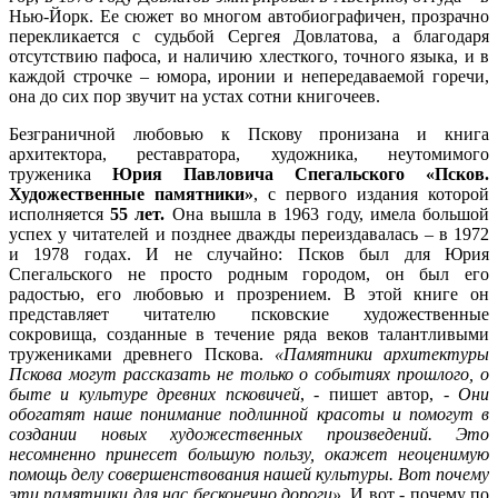
Нью-Йорк. Ее сюжет во многом автобиографичен, прозрачно
перекликается с судьбой Сергея Довлатова, а благодаря
отсутствию пафоса, и наличию хлесткого, точного языка, и в
каждой строчке – юмора, иронии и непередаваемой горечи,
она до сих пор звучит на устах сотни книгочеев.
Безграничной любовью к Пскову пронизана и книга
архитектора, реставратора, художника, неутомимого
труженика
Юрия Павловича Спегальского «Псков.
Художественные памятники»
, с первого издания которой
исполняется
55 лет.
Она вышла в 1963 году, имела большой
успех у читателей и позднее дважды переиздавалась – в 1972
и 1978 годах. И не случайно: Псков был для Юрия
Спегальского не просто родным городом, он был его
радостью, его любовью и прозрением. В этой книге он
представляет читателю псковские художественные
сокровища, созданные в течение ряда веков талантливыми
тружениками древнего Пскова.
«Памятники архитектуры
Пскова могут рассказать не только о событиях прошлого, о
быте и культуре древних псковичей
, - пишет автор, -
Они
обогатят наше понимание подлинной красоты и помогут в
создании новых художественных произведений. Это
несомненно принесет большую пользу, окажет неоценимую
помощь делу совершенствования нашей культуры. Вот почему
эти памятники для нас бесконечно дороги»
. И вот - почему по