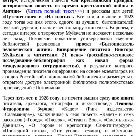
ветер»
, историческая повесть
«За крестьянской правдой:
историческая повесть из времен крестьянской войны в
Англии»
(
Читать полный текст>>>
) и рассказы для детей
«Путешествие» и «На плотах».
Все книги вышли в
1923
году, тогда же имя этого, одного из лучших бытописателей
русской деревни, стало известно миру книгочеев. Впрочем, и
сегодня интерес к творчеству Муйжеля не иссякает: несколько
лет назад Псковской областной универсальной научной
библиотекой реализован
проект «Бытописатель
человеческой жизни: Возвращение писателя Виктора
Муйжеля к читателям 21 века» (российско-эстонское
исследование-библиография как новая форма
международного сотрудничества)
, в результате которого
произведения писателя оцифрованы на основе экземпляров из
фондов Российской национальной библиотеки и размещены в
открытом доступе электронной библиотеке полнотекстовых
произведений «Псковиана».
Через пять лет,
в 1928 году
, из печати вышли сразу
две книги
писателя, археолога, этнографа и искусствоведа
Леонида
Федоровича Зурова
: «Кадет» (Рига, издательство
«Саламандра»), включившая в себя повесть «Кадет» и семь
рассказов («Город», «Плевок», «Студент Вова», «Смерть князя
Даниила», «О городе и крепостице Санктпитербург»,
«Последний поход», «Тот уголок земли»), и «Отчина»,