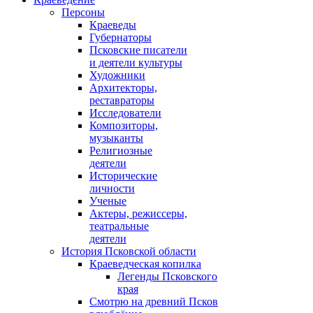
Персоны
Краеведы
Губернаторы
Псковские писатели
и деятели культуры
Художники
Архитекторы,
реставраторы
Исследователи
Композиторы,
музыканты
Религиозные
деятели
Исторические
личности
Ученые
Актеры, режиссеры,
театральные
деятели
История Псковской области
Краеведческая копилка
Легенды Псковского
края
Смотрю на древний Псков