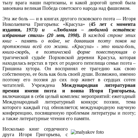
тылу врага наши партизаны, и какой дорогой ценой была
завоевана великая Победа советского народа над фашизмом.
Эта же боль — и в книгах другого псковского поэта — Игоря
Николаевича Григорьева: «Красуха» (
45 лет с момента
издания,
1973) и «Любимая – любимой остаётся:
избранные стихи» (20 лет, 1998).
В каждой строке этих
книг - память о войне, не дававшая поэту покоя на
протяжении всей его жизни. «Красуха» - это книга-боль,
книга-скорбь, в поэтической форме повествующая о
трагической судьбе Порховской деревни Красуха, которая
находилась верстах в трех от родного пепелища семьи поэта –
Гришина хутора. Он воспринял ее трагедию как свою
собственную, ее боль как боль своей души. Возможно, именно
поэтому его поэзия до сих пор живет в сердцах сотен
читателей. Учреждена
Международная литературная
премия имени поэта и воина Игоря Григорьева,
включающая в себя целый комплекс мероприятий: ежегодный
Международный литературный конкурс поэзии, тема
которого каждый год обновляется; международную научную
конференцию, посвященную проблемам литературы и поэту;
а также литературные чтения его памяти.
Несколько книг сердечного
друга Игоря Григорьева, с