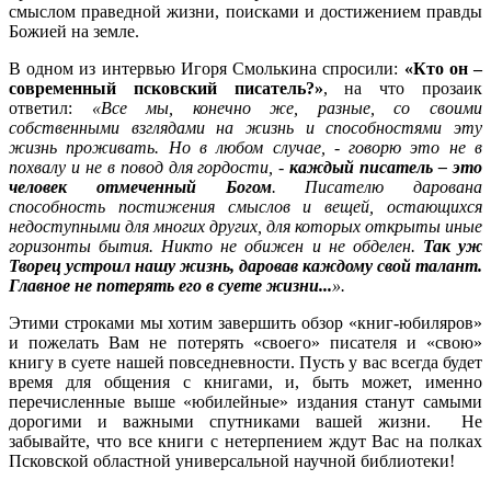
смыслом праведной жизни, поисками и достижением правды
Божией на земле.
В одном из интервью Игоря Смолькина спросили:
«Кто он –
современный псковский писатель?»
, на что прозаик
ответил:
«Все мы, конечно же, разные, со своими
собственными взглядами на жизнь и способностями эту
жизнь проживать. Но в любом случае, - говорю это не в
похвалу и не в повод для гордости, -
каждый писатель – это
человек отмеченный Богом
. Писателю дарована
способность постижения смыслов и вещей, остающихся
недоступными для многих других, для которых открыты иные
горизонты бытия. Никто не обижен и не обделен.
Так уж
Творец устроил нашу жизнь, даровав каждому свой талант.
Главное не потерять его в суете жизни...
».
Этими строками мы хотим завершить обзор «книг-юбиляров»
и пожелать Вам не потерять «своего» писателя и «свою»
книгу в суете нашей повседневности. Пусть у вас всегда будет
время для общения с книгами, и, быть может, именно
перечисленные выше «юбилейные» издания станут самыми
дорогими и важными спутниками вашей жизни. Не
забывайте, что все книги с нетерпением ждут Вас на полках
Псковской областной универсальной научной библиотеки!