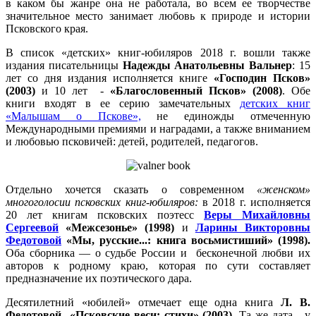
в каком бы жанре она не работала, во всем ее творчестве
значительное место занимает любовь к природе и истории
Псковского края.
В список «детских» книг-юбиляров 2018 г. вошли также
издания писательницы
Надежды Анатольевны Вальнер
: 15
лет со дня издания исполняется книге
«Господин Псков»
(2003)
и 10 лет -
«Благословенный Псков» (2008)
. Обе
книги входят в ее серию замечательных
детских книг
«Малышам о Пскове»,
не единожды отмеченную
Международными премиями и наградами, а также вниманием
и любовью псковичей: детей, родителей, педагогов.
Отдельно хочется сказать о современном
«женском»
многоголосии псковских книг-юбиляров:
в 2018 г. исполняется
20 лет книгам псковских поэтесс
Веры Михайловны
Сергеевой
«Межсезонье» (1998)
и
Ларины Викторовны
Федотовой
«Мы, русские...: книга восьмистиший» (1998).
Оба сборника — о судьбе России и бесконечной любви их
авторов к родному краю, которая по сути составляет
предназначение их поэтического дара.
Десятилетний «юбилей» отмечает еще одна книга
Л. В.
Федотовой «Псковские веси: стихи» (2003)
. Та же дата - у