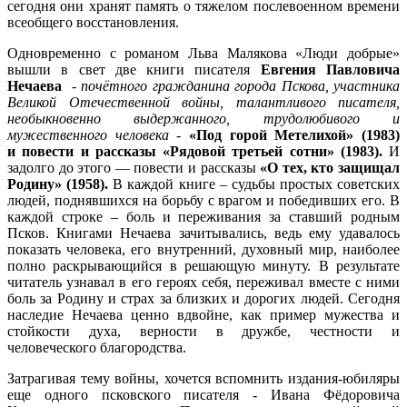
сегодня они хранят память о тяжелом послевоенном времени
всеобщего восстановления.
Одновременно с романом Льва Малякова «Люди добрые»
вышли в свет две книги писателя
Евгения Павловича
Нечаева
-
почётного гражданина города Пскова, участника
Великой Отечественной войны, талантливого писателя,
необыкновенно выдержанного, трудолюбивого и
мужественного человека -
«Под горой Метелихой» (1983)
и повести и рассказы «Рядовой третьей сотни» (1983).
И
задолго до этого — повести и рассказы
«О тех, кто защищал
Родину» (1958).
В каждой книге – судьбы простых советских
людей, поднявшихся на борьбу с врагом и победивших его. В
каждой строке – боль и переживания за ставший родным
Псков. Книгами Нечаева зачитывались, ведь ему удавалось
показать человека, его внутренний, духовный мир, наиболее
полно раскрывающийся в решающую минуту. В результате
читатель узнавал в его героях себя, переживал вместе с ними
боль за Родину и страх за близких и дорогих людей. Сегодня
наследие Нечаева ценно вдвойне, как пример мужества и
стойкости духа, верности в дружбе, честности и
человеческого благородства.
Затрагивая тему войны, хочется вспомнить издания-юбиляры
еще одного псковского писателя - Ивана Фёдоровича