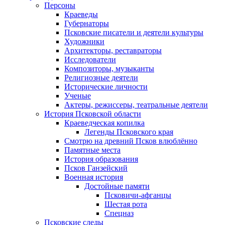
Персоны
Краеведы
Губернаторы
Псковские писатели и деятели культуры
Художники
Архитекторы, реставраторы
Исследователи
Композиторы, музыканты
Религиозные деятели
Исторические личности
Ученые
Актеры, режиссеры, театральные деятели
История Псковской области
Краеведческая копилка
Легенды Псковского края
Смотрю на древний Псков влюблённо
Памятные места
История образования
Псков Ганзейский
Военная история
Достойные памяти
Псковичи-афганцы
Шестая рота
Спецназ
Псковские следы