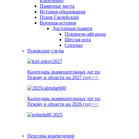
влюблённо
Памятные места
История образования
Псков Ганзейский
Военная история
Достойные памяти
Псковичи-афганцы
Шестая рота
Спецназ
Псковские следы
Календарь знаменательных дат по
Пскову и области на 2027 год>>>
Календарь знаменательных дат по
Пскову и области на 2026 год>>>
Персоны краеведения