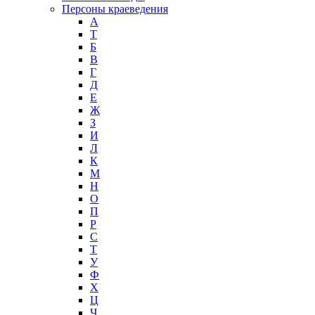
Персоны краеведения
А
T
Б
В
Г
Д
Е
Ж
З
И
Л
К
М
Н
О
П
Р
С
Т
У
Ф
Х
Ц
Ч