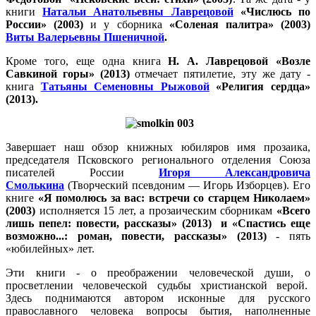
книги
Натальи Анатольевны Лаврецовой
«Числюсь по
России» (2003)
и у сборника
«Соленая палитра» (2003)
Виты Валерьевны Пшеничной
.
Кроме того, еще одна книга
Н. А. Лаврецовой «Возле
Савкиной горы» (2013)
отмечает пятилетие, эту же дату -
книга
Татьяны Семеновны Рыжовой
«Религия сердца»
(2013).
Завершает наш обзор книжных юбиляров имя прозаика,
председателя Псковского регионального отделения Союза
писателей России
Игоря Александровича
Смолькина
(Творческий псевдоним — Игорь Изборцев). Его
книге
«Я помолюсь за вас: встречи со старцем Николаем»
(2003)
исполняется 15 лет, а прозаическим сборникам
«Всего
лишь пепел: повести, рассказы» (2013) и «Спастись еще
возможно...: роман, повести, рассказы» (2013)
- пять
«юбилейных» лет.
Эти книги - о преображении человеческой души, о
просветлении человеческой судьбы христианской верой.
Здесь поднимаются автором исконные для русского
православного человека вопросы бытия, наполненные