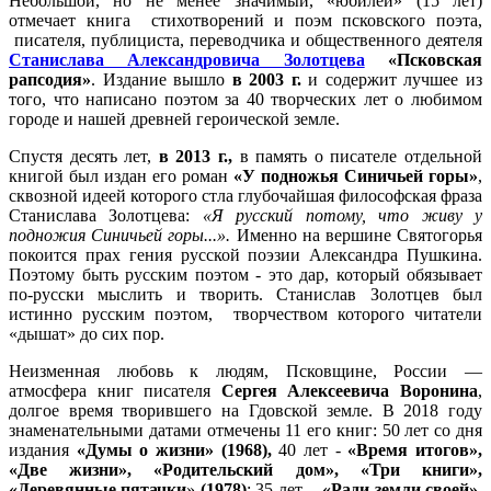
Небольшой, но не менее значимый, «юбилей» (15 лет)
отмечает книга стихотворений и поэм псковского поэта,
писателя, публициста, переводчика и общественного деятеля
Станислава Александровича Золотцева
«Псковская
рапсодия»
. Издание вышло
в 2003 г.
и содержит лучшее из
того, что написано поэтом за 40 творческих лет о любимом
городе и нашей древней героической земле.
Спустя десять лет,
в 2013 г.,
в память о писателе отдельной
книгой был издан его роман
«У подножья Синичьей горы»
,
сквозной идеей которого стла глубочайшая философская фраза
Станислава Золотцева:
«Я русский потому, что живу у
подножия Синичьей горы...».
Именно на вершине Святогорья
покоится прах гения русской поэзии Александра Пушкина.
Поэтому быть русским поэтом - это дар, который обязывает
по-русски мыслить и творить. Станислав Золотцев был
истинно русским поэтом, творчеством которого читатели
«дышат» до сих пор.
Неизменная любовь к людям, Псковщине, России —
атмосфера книг писателя
Сергея Алексеевича Воронина
,
долгое время творившего на Гдовской земле. В 2018 году
знаменательными датами отмечены 11 его книг: 50 лет со дня
издания
«Думы о жизни» (1968),
40 лет -
«Время итогов»,
«Две жизни», «Родительский дом», «Три книги»,
«Деревянные пятачки
»
(1978)
; 35 лет -
«Ради земли своей»,