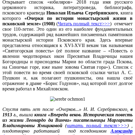
Открывает список «юбиляров» 2018 года имя русского
церковного историка, литературоведа, библиографа,
псковского краеведа
Николая Ильича Серебрянского
, книга
которого
«Очерки по истории монастырской жизни в
псковской земле» (1908)
(
Читать полный текст>>>
) отмечает
свое 110-летие. Это один из его наиболее фундаментальных
трудов, содержащий ряд важнейших письменных памятников
монастырской истории Псковского края. Здесь впервые
представлена относящаяся к XVI-XVII векам так называемая
«Святогорская повесть» (её полное название – «Повесть о
явлении чюдотворных икон Пресвятыя Владичицы нашея
Богородицы и приснодевы Марии во области града Пскова,
на Синичьи горе, иже ныне зовома Святая гора»). Список с
этой повести во время своей псковской ссылки читал А. С.
Пушкин и, как полагают пушкинисты, она нашла своё
отражение в драме «Борис Годунов», над которой поэт долгое
время работал в Михайловском.
Спустя пять лет после «Очерков...» Н. И. Серебрянского,
в
1913 г.
, вышла
книга «Впереди веков. Историческая повесть
из жизни Леонардо да Винчи» писательницы Маргариты
Владимировны Ямщиковой
(
читать полный текст>>>
)
,
плодотворно работавшей под псевдонимом
Александр