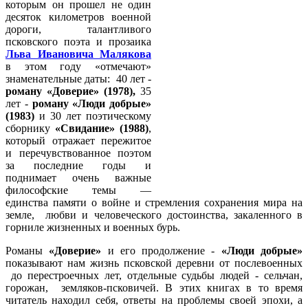
которым он прошел не один
десяток километров военной
дороги, талантливого
псковского поэта и прозаика
Льва Ивановича Малякова
в этом году «отмечают»
знаменательные даты: 40 лет -
роману «Доверие» (1978),
35
лет -
роману «Люди добрые»
(1983)
и 30 лет поэтическому
сборнику
«Свидание» (1988)
,
который отражает пережитое
и перечувствованное поэтом
за последние годы и
поднимает очень важные
философские темы —
единства памяти о войне и стремления сохранения мира на
земле, любви и человеческого достоинства, закаленного в
горниле жизненных и военных бурь.
Романы
«Доверие»
и его продолжение -
«Люди добрые»
показывают нам жизнь псковской деревни от послевоенных
до перестроечных лет, отдельные судьбы людей - сельчан,
горожан, земляков-псковичей. В этих книгах в то время
читатель находил себя, ответы на проблемы своей эпохи, а