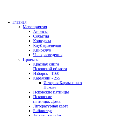
Главная
Мероприятия
Анонсы
События
Конкурсы
Клуб краеведов
Киноклуб
Час краеведения
Проекты
Красная книга
Псковской области
Изборск - 1160
Карамзин - 255
История Карамзина о
Пскове
Псковские пятницы
Псковские
пятницы. Дома.
Литературная карта
Библиотур
Архив - онлайн