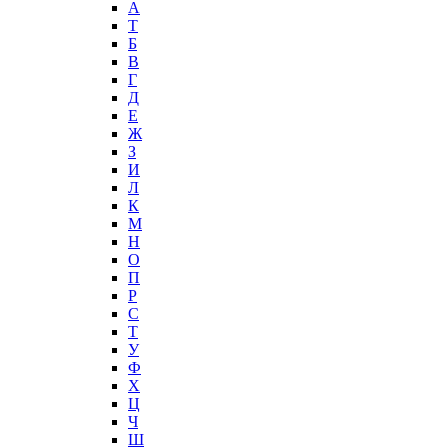
А
T
Б
В
Г
Д
Е
Ж
З
И
Л
К
М
Н
О
П
Р
С
Т
У
Ф
Х
Ц
Ч
Ш