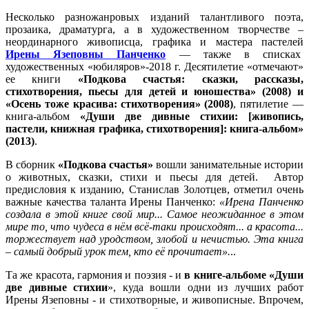
Несколько разножанровых изданий талантливого поэта,
прозаика, драматурга, а в художественном творчестве –
неординарного живописца, графика и мастера пастелей
Ирены Язеповны Панченко
— также в списках
художественных «юбиляров»-2018 г. Десятилетие «отмечают»
ее книги
«Подкова счастья: сказки, рассказы,
стихотворения, пьесы для детей и юношества» (2008) и
«Осень тоже красива: стихотворения» (2008)
, пятилетие —
книга-альбом
«Души две дивные стихии: [живопись,
пастели, книжная графика, стихотворения]: книга-альбом»
(2013)
.
В сборник
«Подкова счастья»
вошли занимательные истории
о животных, сказки, стихи и пьесы для детей. Автор
предисловия к изданию, Станислав Золотцев, отметил очень
важные качества таланта Ирены Панченко:
«Ирена Панченко
создала в этой книге свой мир... Самое неожиданное в этом
мире то, что чудеса в нём всё-таки происходят... а красота...
торжествует над уродством, злобой и нечистью. Эта книга
– самый добрый урок тем, кто её прочитает».
..
Та же красота, гармония и поэзия - и
в книге-альбоме «Души
две дивные стихии
», куда вошли одни из лучших работ
Ирены Язеповны - и стихотворные, и живописные. Впрочем,