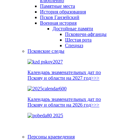
влюблённо
Памятные места
История образования
Псков Ганзейский
Военная история
Достойные памяти
Псковичи-афганцы
Шестая рота
Спецназ
Псковские следы
Календарь знаменательных дат по
Пскову и области на 2027 год>>>
Календарь знаменательных дат по
Пскову и области на 2026 год>>>
Персоны краеведения