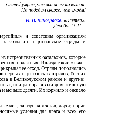
Скорей умрем, чем встанем на колени,
Но победим скорее, чем умрём!
И. В. Виноградов.
«Клятва».
Декабрь 1941 г.
ртийным и советским организациям
нах создавать партизанские отряды и
из истребительных батальонов, которые
репких, надежных. Иногда такие отряды
прикрывая ее отход. Отряды пополнялись
ро первых партизанских отрядов, был их
ова в Великолукском районе и другие).
и опыт, они разворачивали диверсионную
а и меньше десяти. Их кормило и одевало
везде, для взрыва мостов, дорог, порчи
ыносимые условия для врага и всех его