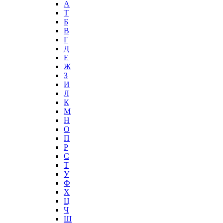
А
T
Б
В
Г
Д
Е
Ж
З
И
Л
К
М
Н
О
П
Р
С
Т
У
Ф
Х
Ц
Ч
Ш