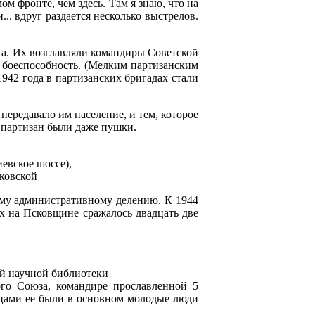
м фронте, чем здесь. Там я знаю, что на
.. вдруг раздается несколько выстрелов.
а. Их возглавляли командиры Советской
х боеспособность. (Мелким партизанским
1942 года в партизанских бригадах стали
передавало им население, и тем, которое
 партизан были даже пушки.
евское шоссе),
ковской
ому административному делению. К 1944
ах на Псковщине сражалось двадцать две
ой научной библиотеки
го Союза, командире прославленной 5
йцами ее были в основном молодые люди