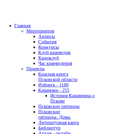
Главная
Мероприятия
Анонсы
События
Конкурсы
Клуб краеведов
Киноклуб
Час краеведения
Проекты
Красная книга
Псковской области
Изборск - 1160
Карамзин - 255
История Карамзина о
Пскове
Псковские пятницы
Псковские
пятницы. Дома.
Литературная карта
Библиотур
Архив - онлайн