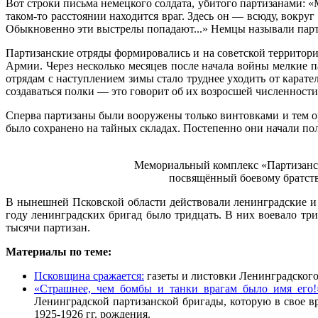
Вот строки письма немецкого солдата, убитого партизанами: «
таком-то расстоянии находится враг. Здесь он — всюду, вокруг
Обыкновенно эти выстрелы попадают...» Немцы называли парт
Партизанские отряды формировались и на советской территор
Армии. Через несколько месяцев после начала войны мелкие п
отрядам с наступлением зимы стало труднее уходить от карател
создаваться полки — это говорит об их возросшей численности
Сперва партизаны были вооружены только винтовками и тем ору
было сохранено на тайных складах. Постепенно они начали по
Мемориальный комплекс «Партизанска
посвящённый боевому братств
В нынешней Псковской области действовали ленинградские и 
году ленинградских бригад было тридцать. В них воевало тр
тысячи партизан.
Материалы по теме:
Псковщина сражается:
газеты и листовки Ленинградского
«Страшнее, чем бомбы и танки врагам было имя его!
Ленинградской партизанской бригады, которую в свое в
1925-1926 гг. рождения.