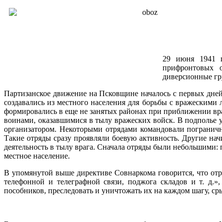
29 июня 1941 
прифронтовых о
диверсионные гр
Партизанское движение на Псковщине началось с первых дней
создавались из местного населения для борьбы с вражескими
формировались в еще не занятых районах при приближении вра
воинами, оказавшимися в тылу вражеских войск. В подполье 
организатором. Некоторыми отрядами командовали пограничн
Такие отряды сразу проявляли боевую активность. Другие нач
деятельность в тылу врага. Сначала отряды были небольшими: 
местное население.
В упомянутой выше директиве Совнаркома говорится, что отря
телефонной и телеграфной связи, поджога складов и т. д.»
пособников, преследовать и уничтожать их на каждом шагу, сры