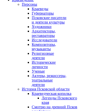
Персоны
Краеведы
Губернаторы
Псковские писатели
и деятели культуры
Художники
Архитекторы,
реставраторы
Исследователи
Композиторы,
музыканты
Религиозные
деятели
Исторические
личности
Ученые
Актеры, режиссеры,
театральные
деятели
История Псковской области
Краеведческая копилка
Легенды Псковского
края
Смотрю на древний Псков