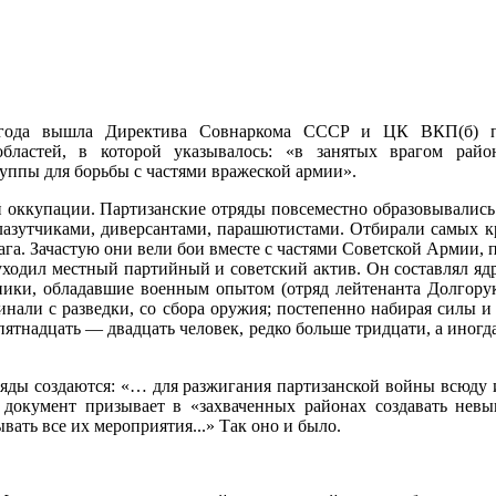
года вышла Директива Совнаркома СССР и ЦК ВКП(б) па
бластей, в которой указывалось: «в занятых врагом райо
уппы для борьбы с частями вражеской армии».
 оккупации. Партизанские отряды повсеместно образовывались 
 лазутчиками, диверсантами, парашютистами. Отбирали самых к
га. Зачастую они вели бои вместе с частями Советской Армии, 
уходил местный партийный и советский актив. Он составлял яд
ики, обладавшие военным опытом (отряд лейтенанта Долгорук
инали с разведки, со сбора оружия; постепенно набирая силы 
пятнадцать — двадцать человек, редко больше тридцати, а иногд
ды создаются: «… для разжигания партизанской войны всюду и 
, документ призывает в «захваченных районах создавать нев
вать все их мероприятия...» Так оно и было.