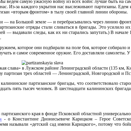
Мы ведем самую ужасную войну из всех войн: лучше быть на само
 нас. Из-за каждого укрытия нас выслеживают партизаны. Едем и.
изан «вторым фронтом» в тылу своей главной линии обороны.
ии — на Большой земле — и перебрасывались через линию фронт
артизанские отряды стали сливаться в бригады. Это усилило и
ей — выдавали следы, как их ни старались запутать.) В начале 
.
жием, которое они подбирали на поле боя, которое собирало и 
лучать и самое современное оружие. Его доставляли самолеты. У
я слава» в Лужском районе Ленинградской области (135 км, Ки
у партизан трех областей — Ленинградской, Новгородской и Пс
калининские партизанские бригады, что соответствовало стар
идцать пять тысяч человек. В шестнадцати калининских бригад
 партизанского края в фонде Псковской областной универсальн
»
- о Константине Дионисьевиче Карицком – Герое Советско
ремя называли «детский сад имени Карицкого», потому что бо