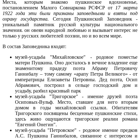
Места, которым знакомо пушкинское вдохновенье,
постановлением Малого Совнаркома РСФСР от
17 марта
1922 года эти были признаны заповедными и взяты под
охрану государства.
Сегодня Пушкинский Заповедник -
уникальный памятник русской культуры национального
значения. он овеян народной любовью и вызывает интерес не
только у русских любителей поэзии, но и во всем мире.
В состав Заповедника входят:
музей-усадьба "Михайловское" - родовое поместье
матери Пушкина. Оно досталось в вечное владение еще
знаменитому прадеду поэта Абраму Петровичу
Ганнибалу – тому самому «арапу Петра Великого» - от
императрицы Елизаветы Петровны. Дед поэта, Осип
Абрамович, построил в сельце господский дом и
усадьбу, разбил красивый парк
музей-усадьба "
Тригорское
" - имение друзей поэта
Осиповых-Вульф. Место, ставшее для него вторым
домом в годы михайловской ссылки. Обитателям
Тригорского
посвящены бесценные пушкинские стихи,
здесь живо ощущаются
тригорские
реалии романа
"Евгений Онегин".
музей-усадьба "Петровское" - родовое имение предков
А.С. Пушкина Ганнибалов, связанное с интересом и