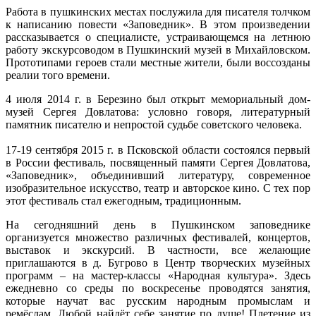
Работа в пушкинских местах послужила для писателя толчком
к написанию повести «Заповедник». В этом произведении
рассказывается о специалисте, устраивающемся на летнюю
работу экскурсоводом в Пушкинский музей в Михайловском.
Прототипами героев стали местные жители, были воссозданы
реалии того времени.
4 июля 2014 г. в Березино был открыт мемориальный дом-
музей Сергея Довлатова: условно говоря, литературный
памятник писателю и непростой судьбе советского человека.
17-19 сентября 2015 г. в Псковской области состоялся первый
в России фестиваль, посвященный памяти Сергея Довлатова,
«Заповедник», объединивший литературу, современное
изобразительное искусство, театр и авторское кино. С тех пор
этот фестиваль стал ежегодным, традиционным.
На сегодняшний день в Пушкинском заповеднике
организуется множество различных фестивалей, концертов,
выставок и экскурсий. В частности, все желающие
приглашаются в д.
Бугрово
в Центр творческих музейных
программ – на мастер-классы «Народная культура». Здесь
ежедневно со среды по воскресенье проводятся занятия,
которые научат вас русским народным промыслам и
ремёслам. Любой найдёт себе занятие по душе! Плетение из