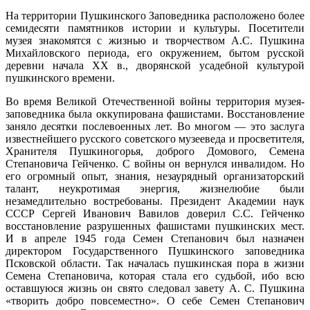
На территории Пушкинского Заповедника расположено более
семидесяти памятников истории и культуры. Посетители
музея знакомятся с жизнью и творчеством А.С. Пушкина
Михайловского периода, его окружением, бытом русской
деревни начала ХХ в., дворянской усадебной культурой
пушкинского времени.
Во время Великой Отечественной войны территория музея-
заповедника была оккупирована фашистами. Восстановление
заняло десятки послевоенных лет. Во многом — это заслуга
известнейшего русского советского музееведа и просветителя,
Хранителя
Пушкиногорья
, доброго Домового, Семена
Степановича Гейченко. С войны он вернулся инвалидом. Но
его огромный опыт, знания, незаурядный организаторский
талант, неукротимая энергия, жизнелюбие были
незамедлительно востребованы. Президент Академии наук
СССР Сергей Иванович Вавилов доверил С.С. Гейченко
восстановление разрушенных фашистами пушкинских мест.
И в апреле 1945 года Семен Степанович был назначен
директором Государственного Пушкинского заповедника
Псковской области. Так началась пушкинская пора в жизни
Семена Степановича, которая стала его судьбой, ибо всю
оставшуюся жизнь он свято следовал завету А. С. Пушкина
«творить добро повсеместно». О себе Семен Степанович