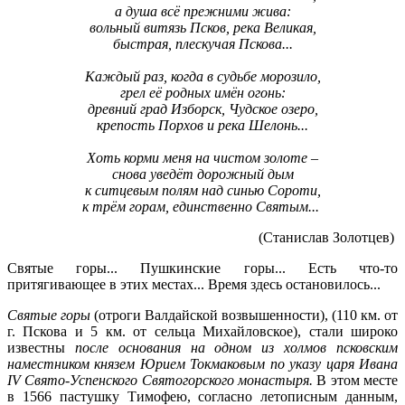
а душа всё прежними жива:
вольный витязь Псков, река Великая,
быстрая,
плескучая
Пскова...
Каждый раз, когда в судьбе морозило,
грел её родных имён огонь:
древний град Изборск, Чудское озеро,
крепость Порхов и река Шелонь...
Хоть корми меня на чистом золоте –
снова уведёт дорожный дым
к ситцевым полям над синью Сороти,
к трём горам, единственно Святым...
(Станислав
Золотцев
)
Святые горы... Пушкинские горы... Есть что-то
притягивающее в этих местах... Время здесь остановилось...
Святые горы
(отроги Валдайской возвышенности), (110 км. от
г. Пскова и 5 км. от сельца Михайловское), стали широко
известны
после основания на одном из холмов псковским
наместником князем Юрием Токмаковым по указу царя Ивана
IV Свято-Успенского
Святогорского
монастыря.
В этом месте
в 1566 пастушку Тимофею, согласно летописным данным,