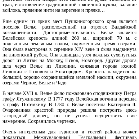
трав, изготовление традиционной тряпичной куклы, валяние
войлока, прядение нити на веретене и прялке…
Еще одним из ярких мест
Пушкиногорского
края является
поселок Велье, расположенный на отрогах Валдайской
возвышенности. Достопримечательность Велье является
Велейская
крепость длиной 260 м., шириной 70 м. с
подсыпным
земляным валом, окруженным тремя озерами.
Она была выстроена в середине ХIV веке и была выдвинута
на ливонский рубеж. Она защищала узел важных сухопутных
дорог из Литвы на Москву, Псков, Новгород. Другая дорога
шла через Велье из Ливонии, связывая города южной
Ливонии с Псковом и Новгородом. Крепость находится на
большой, хорошо сохранившейся земляной насыпи, окружена
озерами Черное, Велье и Чадо.
В начале XVII в. Велье было пожаловано сподвижнику Петра
графу Ягужинскому. В 1777 году
Велейская
вотчина перешла
к графу Потемкину. В 1780 г. Велье посетила Екатерина II.
Очарованная красотой природы решила построить здесь
загородный дворец, но не успела осуществить свое
намерение. Сохранились чертежи.
Очень интересным для туристов и гостей района может
показаться Международный Театральный фестиваль