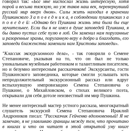
говорил так:
«Бог мне ниспослал жизнь интересную, хотя
порой и весьма тяжкую, но уж таков наш век, перевернувший
русский мир вверх дном». Силы жить находил в хранении
Пушкинского
З
а п о в е д н и к а, в соблюдении пушкинских з а
п о в е д е й: «Однако без Пушкина жизнь эта была бы еще
мучительнее. Если бы я не имел в душе заповедей Пушкина, я
бы давно пустил себе пулю в лоб. Он заменил нам поруганные
и разоренные храмы, поруганную веру в добро и благодать, его
заповеди блаженства заменили нам Христовы заповеди».
"Классик экскурсионного дела»
, - так говорили о Семене
Степановиче, указывая на то, что он был не только
уникальным музейным работником и талантливым писателем,
но и безумно интересным рассказчиком! Экскурсанты, гости
Пушкинского заповедника, которые смогли услышать хоть
непродолжительный экскурсионный рассказ или вдруг
вспыхнувшую импровизацию Семена Степановича о
Пушкине, о Михайловском, о стихах великого поэта,
открывали для себя дотоле неизвестный им мир Пушкина.
Не менее интересный мастер устного рассказа, многократный
слушатель экскурсий Семена Степановича Ираклий
Андроников писал:
"Рассказчик Гейченко вдохновенный! Я не
замечаю, я не улавливаю границы между тем, что прочитано
в книгах и что он читает в этой открытой уму книге