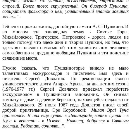
природы жизни. Но ученый, исследователь, страстный и
строгий. Более того: скрупулезный. Он биограф Пушкина,
собиратель фольклора о нем, удивительный знаток здешних
мест...
" .
Гейченко прожил жизнь, достойную памяти А. С. Пушкина. И
во многом эта заповедная земля - Святые Горы,
Михайловское,
Тригорское
, Петровское - дорога людям не
только потому, что здесь жил и творил Пушкин, но тем, что
здесь все овеяно памятью об этом удивительном человеке,
самозабвенно и преданно любящим Пушкина и эти поистине
священные места.
Нужно сказать, что
Пушкиногорье
видело не мало
талантливых экскурсоводов и писателей. Был здесь и
писатель Сергей Довлатов. По рекомендации своего
университетского друга Андрея
Арьева
на два летних сезона
(1976-1977 гг.) Сергей Довлатов приезжал поработать
экскурсоводом в Пушкинский заповедник. Он снимал
комнату в доме в деревне Березино, находящейся недалеко от
Михайловского. 29 июля 1967 года Довлатов писал своей
доброй приятельнице, Эре Коробовой:
"Милая Эра! Туча
пронеслась. Я пил еще сутки в Ленинграде, затем сутки - в
Луге и четверо - в Пскове... Наконец, добрался к Святым
местам. Работаю, сочиняю...".