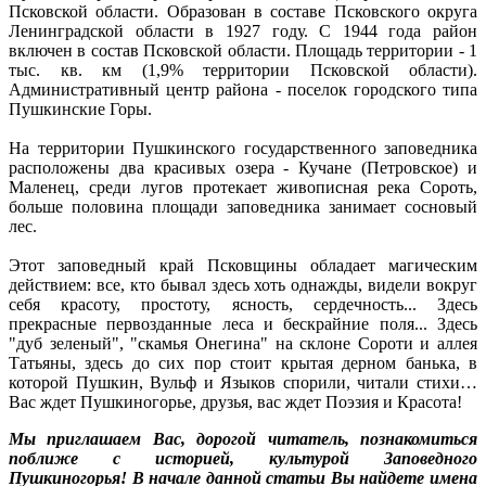
Псковской области. Образован в составе Псковского округа
Ленинградской области в 1927 году. С 1944 года район
включен в состав Псковской области. Площадь территории - 1
тыс. кв. км (1,9% территории Псковской области).
Административный центр района - поселок городского типа
Пушкинские Горы.
На территории Пушкинского государственного заповедника
расположены два красивых озера -
Кучане
(Петровское) и
Маленец
, среди лугов протекает живописная река Сороть,
больше половина площади заповедника занимает сосновый
лес.
Этот заповедный край
Псковщины
обладает магическим
действием: все, кто бывал здесь хоть однажды, видели вокруг
себя красоту, простоту, ясность, сердечность... Здесь
прекрасные первозданные леса и бескрайние поля... Здесь
"дуб зеленый", "скамья Онегина" на склоне Сороти и аллея
Татьяны, здесь до сих пор стоит крытая дерном банька, в
которой Пушкин, Вульф и Языков спорили, читали стихи…
Вас ждет
Пушкиногорье
, друзья, вас ждет Поэзия и Красота!
Мы приглашаем Вас, дорогой читатель, познакомиться
поближе с историей, культурой Заповедного
Пушкиногорья
! В начале данной статьи Вы найдете имена