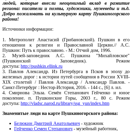
людей, которые внесли неоценимый вклад в развитие
региона: писатели и поэты, художники, музееведы и т.д.
Добро пожаловать на культурную карту
Пушкиногорского
района!
Источники информации:
1. Митрополит Анастасий (Грибановский). Пушкин в его
отношении к религии и Православной
Церкви./
/ А.С.
Пушкин: Путь к православию. - М.: Отчий дом, 1996.
2. Музей-заповедник А.С. Пушкина "Михайловское"
(Пушкинский Заповедник). Режим
доступа:
http://pushkin.ellink.ru
3. Павлов Александр. Из Петербурга в Псков в эпоху до
железных
дорог :
к истории путей сообщения в России XVIII-
XIX столетий / Павлов Александр / Александр Павлов. -
Санкт-
Петербург :
Нестор-История, 2016. - 144 с., [6] л. ил.
4. Смирнова Эльза. Семён Степанович Гейченко и юное
поколение. п. Пушкинские Горы, 2003 г., 80 с. Режим
доступа:
http://vladsc.narod.ru/library/ssg_yun/index.htm
Знаменитые люди на карте Пушкиногорского района:
Белюкин Дмитрий Анатольевич
- художник
Гейченко Семен Степанович
- музейный работник,