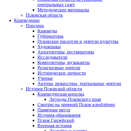
центральных газет
Методические материалы
Псковская область
Краеведение
Персоны
Краеведы
Губернаторы
Псковские писатели и деятели культуры
Художники
Архитекторы, реставраторы
Исследователи
Композиторы, музыканты
Религиозные деятели
Исторические личности
Ученые
Актеры, режиссеры, театральные деятели
История Псковской области
Краеведческая копилка
Легенды Псковского края
Смотрю на древний Псков влюблённо
Памятные места
История образования
Псков Ганзейский
Военная история
Достойные памяти