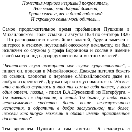
Поместья мирного незримый покровитель,
Тебя молю, мой добрый домовой,
Храни селенье, лес и дикий садик мой
И скромную семьи моей обитель...
Самое продолжительное время пребывания Пушкина в
Михайловском - годы ссылки: с августа 1824 по сентябрь 1826
г. По распоряжению высочайших властей, будучи замечен в
интересе к атеизму, неугодный одесскому начальству, он был
исключен со службы у графа Воронцова и сослан в имение
своей матери под надзор духовенства и местных властей.
"
Бешенство скуки пожирает мое глупое существование"
, -
пишет он, приехав в Михайловское. Дважды пытался бежать
из ссылки, хлопотал о перемене
с.Михайловского
даже на
любую из крепостей. Друзья стараются успокоить его.
"На все,
что с тобою случилось и что ты сам на себя навлек, у меня
один ответ: поэзия,
- писал
В.А.Жуковский
из Петербурга. -
Ты имеешь не дарование, а гений. Ты богач, у тебя есть
неотъемлемое средство быть выше незаслуженного
несчастия, и обратить
в добро
заслуженное; ты более,
нежели кто-нибудь можешь и обязан иметь нравственное
достоинство".
Тем временем Пушкин и сам заметил:
"Я нахожусь в