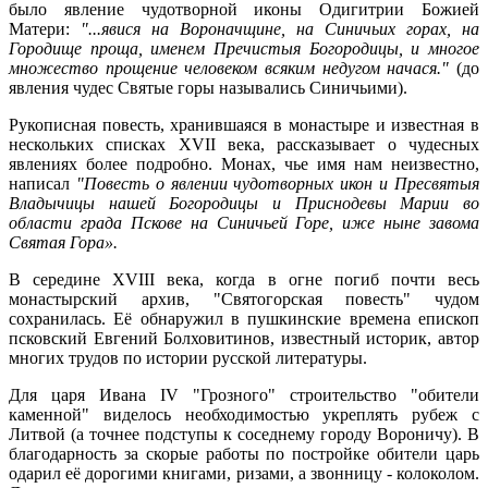
было явление чудотворной иконы Одигитрии Божией
Матери:
"...
явися
на
Вороначщине
, на Синичьих горах, на
Городище
проща
, именем
Пречистыя
Богородицы, и многое
множество прощение человеком всяким недугом
начася
."
(до
явления чудес Святые горы назывались Синичьими).
Рукописная повесть, хранившаяся в монастыре и известная в
нескольких списках XVII века, рассказывает о чудесных
явлениях более подробно. Монах, чье имя нам неизвестно,
написал
"Повесть о явлении чудотворных икон и
Пресвятыя
Владычицы нашей Богородицы и
Приснодевы
Марии во
области града Пскове на Синичьей Горе, иже ныне
завома
Святая Гора».
В середине XVIII века, когда в огне погиб почти весь
монастырский архив, "
Святогорская
повесть" чудом
сохранилась. Её обнаружил в пушкинские времена епископ
псковский Евгений Болховитинов, известный историк, автор
многих трудов по истории русской литературы.
Для царя Ивана IV "Грозного" строительство "обители
каменной" виделось необходимостью укреплять рубеж с
Литвой (а точнее подступы к соседнему городу Вороничу). В
благодарность за скорые работы по постройке обители царь
одарил её дорогими книгами, ризами, а звонницу - колоколом.