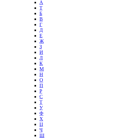
А
T
Б
В
Г
Д
Е
Ж
З
И
Л
К
М
Н
О
П
Р
С
Т
У
Ф
Х
Ц
Ч
Ш