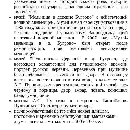
уважением поэта к истории своего рода, истории
российского государства, нашедшим отражение в его
творчестве.
музей "Мельница в деревне
Бугрово
" с действующей
водяной мельницей. Музей начал свое существование в
1986 году, когда прибалтийские реставраторы из города
Резекне подарили Пушкинскому Заповеднику сруб
настоящей водяной мельницы. В 2007 году «Музей-
мельница в д.
Бугрово
» был открыт после
реконструкции, став настоящей действующей
мельницей.
музей "Пушкинская Деревня" в д.
Бугрово
, где
возрожден характерный для пушкинского времени
портрет русской деревни. Деревенька при Пушкине
была небольшая — всего-то два двора. В настоящее
время она восстановлена в том виде, в каком ее знал
А.С. Пушкин: дом крестьянина, состоящий из избы по-
черному и горницы, двор, амбар, поветь, конюшня,
баня, гумно, овин.
могила А.С. Пушкина и некрополь Ганнибалов-
Пушкиных в
Святогорском
монастыре;
научно-культурный центр с фондохранилищем,
постоянно и временно действующими выставками,
двумя зрительными залами на 500 и 100 мест.