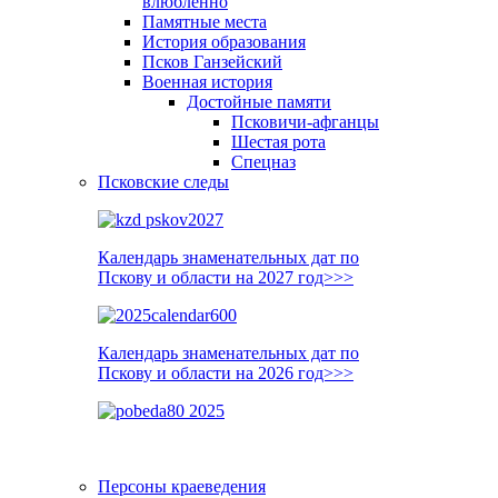
влюблённо
Памятные места
История образования
Псков Ганзейский
Военная история
Достойные памяти
Псковичи-афганцы
Шестая рота
Спецназ
Псковские следы
Календарь знаменательных дат по
Пскову и области на 2027 год>>>
Календарь знаменательных дат по
Пскову и области на 2026 год>>>
Персоны краеведения