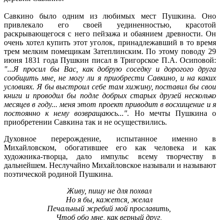
Савкино было одним из любимых мест Пушкина. Оно
привлекало его своей уединенностью, красотой
раскрывающегося с него пейзажа и обаянием древности. Он
очень хотел купить этот уголок, принадлежавший в то время
трем мелким помещикам
Затеплинским
. По этому поводу 29
июня 1831 года Пушкин писал в
Тригорское
П.А. Осиповой:
"...Я просил бы Вас, как добрую соседку и дорогого друга
сообщить мне, не могу ли я приобрести Савкино, и на каких
условиях. Я бы выстроил себе там хижину, поставил бы свои
книги и проводил бы подле добрых старых друзей несколько
месяцев в году... меня этот проект приводит
в восхищение
и я
постоянно к нему возвращаюсь...".
Но мечты Пушкина о
приобретении Савкина так и не осуществились.
Духовное перерождение, испытанное именно в
Михайловском, обогатившее его как человека и как
художника-творца, дало импульс всему творчеству в
дальнейшем. Неслучайно Михайловское называли и называют
поэтической родиной Пушкина.
Живу, пишу не для похвал
Но я бы, кажется, желал
Печальный жребий мой прославить,
Чтоб обо мне, как верный друг,