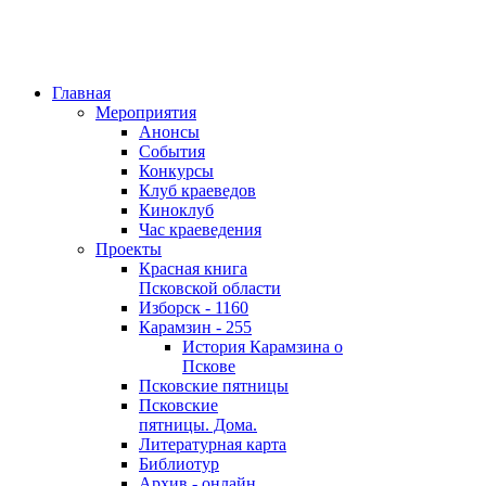
Главная
Мероприятия
Анонсы
События
Конкурсы
Клуб краеведов
Киноклуб
Час краеведения
Проекты
Красная книга
Псковской области
Изборск - 1160
Карамзин - 255
История Карамзина о
Пскове
Псковские пятницы
Псковские
пятницы. Дома.
Литературная карта
Библиотур
Архив - онлайн