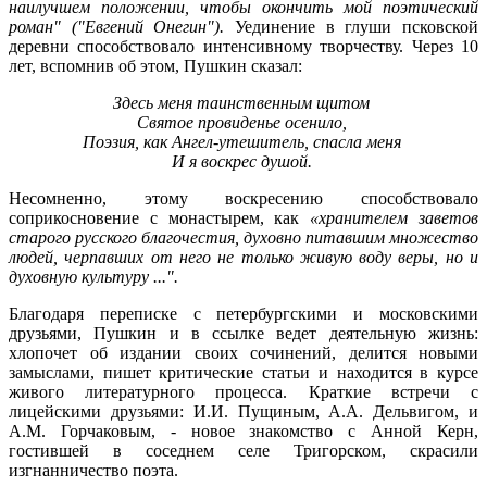
наилучшем положении, чтобы окончить мой поэтический
роман" ("Евгений Онегин").
Уединение в глуши псковской
деревни способствовало интенсивному творчеству. Через 10
лет, вспомнив об этом, Пушкин сказал:
Здесь меня таинственным щитом
Святое провиденье осенило,
Поэзия, как Ангел-утешитель, спасла меня
И я воскрес душой.
Несомненно, этому воскресению способствовало
соприкосновение с монастырем, как
«хранителем заветов
старого русского благочестия, духовно питавшим множество
людей, черпавших от него не только живую воду веры, но и
духовную культуру ...".
Благодаря переписке с петербургскими и московскими
друзьями, Пушкин и в ссылке ведет деятельную жизнь:
хлопочет об издании своих сочинений, делится новыми
замыслами, пишет критические статьи и находится в курсе
живого литературного процесса. Краткие встречи с
лицейскими друзьями: И.И.
Пущиным
, А.А. Дельвигом, и
А.М. Горчаковым, - новое знакомство с Анной Керн,
гостившей в соседнем селе
Тригорском
, скрасили
изгнанничество поэта.