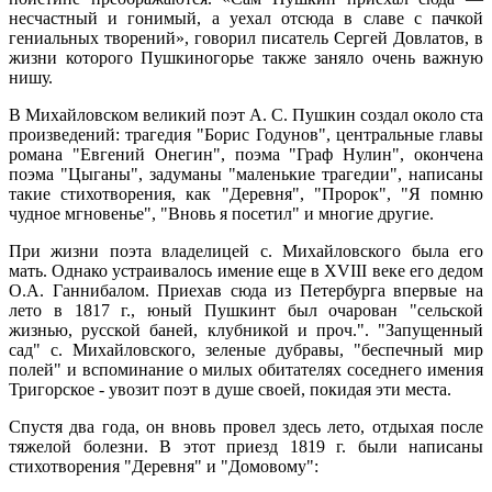
несчастный и гонимый, а уехал отсюда в славе с пачкой
гениальных творений», говорил писатель Сергей Довлатов, в
жизни которого
Пушкиногорье
также заняло очень важную
нишу.
В Михайловском великий поэт А. С. Пушкин создал около ста
произведений: трагедия "Борис Годунов", центральные главы
романа "Евгений Онегин", поэма "Граф Нулин", окончена
поэма "Цыганы", задуманы "маленькие трагедии", написаны
такие стихотворения, как "Деревня", "Пророк", "Я помню
чудное мгновенье", "Вновь я посетил" и многие другие.
При жизни поэта владелицей с. Михайловского была его
мать. Однако устраивалось имение еще в XVIII веке его дедом
О.А. Ганнибалом. Приехав сюда из Петербурга впервые на
лето в 1817 г., юный
Пушкинт
был очарован "сельской
жизнью, русской баней, клубникой и проч.". "Запущенный
сад" с. Михайловского, зеленые дубравы, "беспечный мир
полей" и вспоминание о милых обитателях соседнего имения
Тригорское
- увозит поэт в душе своей, покидая эти места.
Спустя два года, он вновь провел здесь лето, отдыхая после
тяжелой болезни. В этот приезд 1819 г. были написаны
стихотворения "Деревня" и "Домовому":