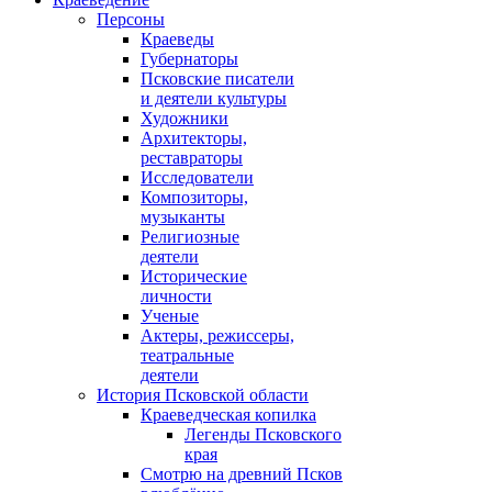
Персоны
Краеведы
Губернаторы
Псковские писатели
и деятели культуры
Художники
Архитекторы,
реставраторы
Исследователи
Композиторы,
музыканты
Религиозные
деятели
Исторические
личности
Ученые
Актеры, режиссеры,
театральные
деятели
История Псковской области
Краеведческая копилка
Легенды Псковского
края
Смотрю на древний Псков