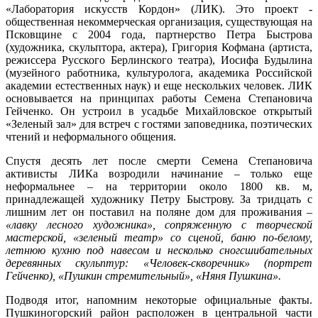
«Лаборатория искусств Кордон» (ЛИК). Это проект -
общественная некоммерческая организация, существующая на
Псковщине
с 2004 года, партнерство Петра Быстрова
(художника, скульптора, актера), Григория
Кофмана
(артиста,
режиссера Русского Берлинского театра), Иосифа
Будылина
(музейного работника, культуролога, академика Российской
академии естественных наук) и еще нескольких человек. ЛИК
основывается на принципах работы Семена Степановича
Гейченко. Он устроил в усадьбе Михайловское открытый
«Зеленый зал» для встреч с гостями заповедника, поэтических
чтений и неформального общения.
Спустя десять лет после смерти Семена Степановича
активисты
ЛИКа
возродили начинание – только еще
неформальнее
– на территории около 1800 кв. м,
принадлежащей художнику Петру Быстрову. За тридцать с
лишним лет он поставил на поляне дом для проживания –
«лавку лесного художника», сопряженную с творческой
мастерской, «зеленый театр» со сценой, баню
по-белому
,
летнюю кухню под навесом и несколько сногсшибательных
деревянных скульптур: «Человек-скворечник» (портрет
Гейченко), «Пушкин стремительный», «Няня Пушкина».
Подводя итог, напомним некоторые официальные факты.
Пушкиногорский
район расположен в центральной части