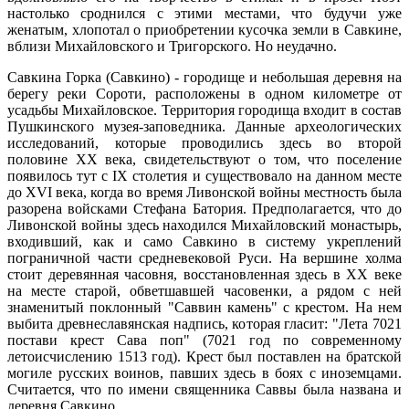
настолько сроднился с этими местами,
что
будучи уже
женатым, хлопотал о приобретении кусочка земли в Савкине,
вблизи Михайловского и
Тригорского
. Но неудачно.
Савкина Горка (Савкино) - городище и небольшая деревня на
берегу реки Сороти, расположены в одном километре от
усадьбы Михайловское. Территория городища входит в состав
Пушкинского музея-заповедника. Данные археологических
исследований, которые проводились здесь во второй
половине ХХ века, свидетельствуют о том, что поселение
появилось тут с IX столетия и существовало на данном месте
до XVI века, когда во время Ливонской войны местность была
разорена войсками Стефана
Батория
. Предполагается, что до
Ливонской войны здесь находился Михайловский монастырь,
входивший, как и само Савкино в систему укреплений
пограничной части средневековой Руси. На вершине холма
стоит деревянная часовня, восстановленная здесь в ХХ веке
на месте старой, обветшавшей часовенки, а рядом с ней
знаменитый поклонный "Саввин камень" с крестом. На нем
выбита древнеславянская надпись, которая гласит: "Лета 7021
постави
крест Сава поп" (7021 год по современному
летоисчислению 1513 год). Крест был поставлен на братской
могиле русских воинов, павших здесь в боях с иноземцами.
Считается, что по имени священника Саввы была названа и
деревня Савкино.