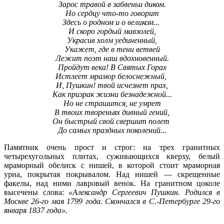
Зарос травой в
забвеньи
диком.
Но сердцу что-то говорит
Здесь о родном и о великом...
И скоро гордый мавзолей,
Украсив холм уединенный,
Укажет, где в тени ветвей
Лежит поэт наш вдохновенный.
Пройдут века! В Святых Горах
Истлеет мрамор белоснежный,
И, Пушкин! твой исчезнет прах,
Как призрак жизни безнадежной...
Но не страшится, не умрет
В твоих твореньях дивный гений,
Он быстрый свой свершит полет
До самых праздных поколений...
Памятник очень прост и строг: на трех гранитных
четырехугольных плитах, суживающихся кверху, белый
мраморный обелиск с нишей, в которой стоит мраморная
урна, покрытая покрывалом. Над нишей — скрещенные
факелы, над ними лавровый венок. На гранитном цоколе
высечены слова:
«Александр Сергеевич Пушкин. Родился в
Москве 26-го мая 1799 года. Скончался в С.-Петербурге 29-го
января 1837 года».