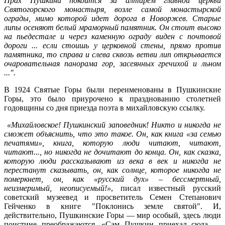
Прах Пушкина покоится за алтарем главной церкви
Святогорского
монастыря, возле самой монастырской
ограды, мимо которой идет дорога в Новоржев. Старые
липы осеняют белый мраморный памятник. Он стоит высоко
на пьедестале и через каменную ограду виден с почтовой
дороги ... если стоишь у церковной стены, прямо против
памятника, то справа и слева сквозь ветви лип открывается
очаровательная панорама гор, засеянных гречихой и льном
...".
В 1924 Святые Горы были переименованы в Пушкинские
Горы, это было приурочено к празднованию столетней
годовщины со дня приезда поэта в михайловскую ссылку.
«Михайловское! Пушкинский заповедник! Никто и никогда не
сможет объяснить, что это такое. Он, как книга «за семью
печатями», книга, которую люди читают, читают,
читают..., но никогда не дочитают до конца. Он, как сказка,
которую люди рассказывают из века в век и никогда не
перестанут сказывать, он, как солнце, которое никогда не
померкнет, он, как «русский дух» – бессмертный,
неизмеримый, неописуемый!»
, писал известный русский
советский музеевед и просветитель Семен Степанович
Гейченко в книге "Поклонись земле святой". И,
действительно, Пушкинские Горы — мир особый, здесь люди
поистине преображаются. «Сам Пушкин приехал сюда —