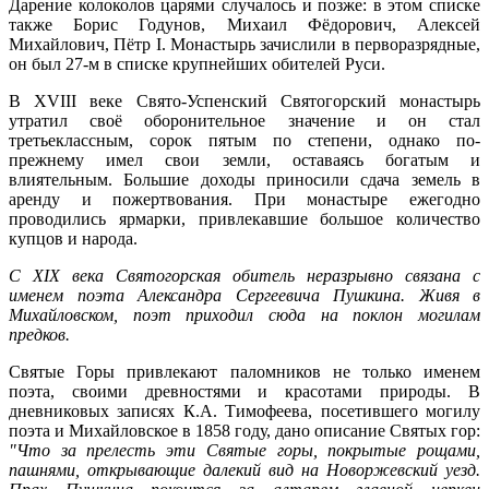
Дарение колоколов царями случалось и позже: в этом списке
также Борис Годунов, Михаил Фёдорович, Алексей
Михайлович, Пётр I. Монастырь зачислили в перворазрядные,
он был 27-м в списке крупнейших обителей Руси.
В XVIII веке Свято-Успенский
Святогорский
монастырь
утратил
своё оборонительное значение
и он стал
третьеклассным, сорок пятым по степени, однако по-
прежнему имел свои земли, оставаясь богатым и
влиятельным. Большие доходы приносили сдача земель в
аренду и пожертвования. При монастыре ежегодно
проводились ярмарки, привлекавшие большое количество
купцов и народа.
С XIX века
Святогорская
обитель неразрывно связана с
именем поэта Александра Сергеевича Пушкина. Живя в
Михайловском, поэт приходил сюда на поклон могилам
предков.
Святые Горы привлекают паломников не только именем
поэта, своими древностями и красотами природы. В
дневниковых записях К.А. Тимофеева, посетившего могилу
поэта и Михайловское в 1858 году, дано описание Святых гор:
"Что за прелесть эти Святые горы, покрытые рощами,
пашнями, открывающие далекий вид на
Новоржевский
уезд.