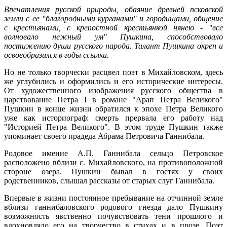
Впечатления русской природы, обаяние древней псковской
земли с ее "благородными курганами" и городищами, общение
с крестьянами, с крепостной крестьянкой
нянею
- "все
волновало нежный ум" Пушкина, способствовало
постижению души русского народа. Талант Пушкина окреп и
освоеобразился
в годы ссылки.
Но не только творчески расцвел поэт в Михайловском, здесь
же углубились и оформились и его исторические интересы.
От художественного изображения русского общества в
царствование Петра I в романе "Арап Петра Великого"
Пушкин в конце жизни обратился к эпохе Петра Великого
уже как историограф: смерть прервала его работу над
"Историей Петра Великого". В этом труде Пушкин также
упоминает своего прадеда Абрама Петровича Ганнибала.
Родовое имение А.П. Ганнибала сельцо Петровское
расположено вблизи с. Михайловского, на противоположной
стороне озера. Пушкин бывал в гостях у своих
родственников, слышал рассказы от старых слуг Ганнибала.
Впервые в жизни постоянное пребывание на
отчинной
земле
вблизи
ганнибаловского
родового гнезда дало Пушкину
возможность явственно почувствовать тени прошлого и
вдохновляло его на творчество в стихах и в прозе. Поэт