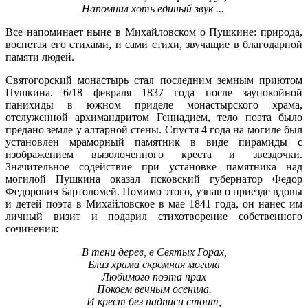
Напомнил хоть единый звук ...
Все напоминает ныне в Михайловском о Пушкине: природа,
воспетая его стихами, и сами стихи, звучащие в благодарной
памяти людей.
Святогорский
монастырь стал последним земным приютом
Пушкина. 6/18 февраля 1837 года после заупокойной
панихиды в южном приделе монастырского храма,
отслуженной архимандритом Геннадием, тело поэта было
предано земле у алтарной стены. Спустя 4 года на могиле был
установлен мраморный памятник в виде пирамиды с
изображением вызолоченного креста и звездочки.
Значительное содействие при установке памятника над
могилой Пушкина оказал псковский губернатор Федор
Федорович
Бартоломей
. Помимо этого, узнав о приезде вдовы
и детей поэта в Михайловское в мае 1841 года, он нанес им
личный визит и подарил стихотворение собственного
сочинения:
В тени дерев, в Святых Горах,
Близ храма скромная могила
Любимого поэта прах
Покоем вечным осенила.
И крест без надписи стоит,