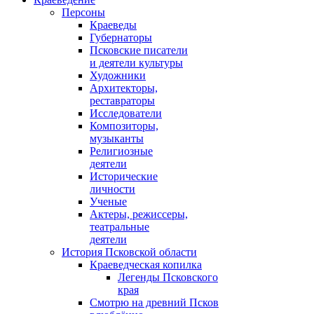
Персоны
Краеведы
Губернаторы
Псковские писатели
и деятели культуры
Художники
Архитекторы,
реставраторы
Исследователи
Композиторы,
музыканты
Религиозные
деятели
Исторические
личности
Ученые
Актеры, режиссеры,
театральные
деятели
История Псковской области
Краеведческая копилка
Легенды Псковского
края
Смотрю на древний Псков