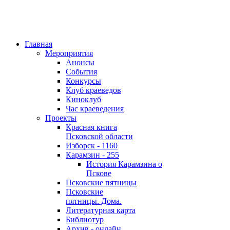
Главная
Мероприятия
Анонсы
События
Конкурсы
Клуб краеведов
Киноклуб
Час краеведения
Проекты
Красная книга
Псковской области
Изборск - 1160
Карамзин - 255
История Карамзина о
Пскове
Псковские пятницы
Псковские
пятницы. Дома.
Литературная карта
Библиотур
Архив - онлайн