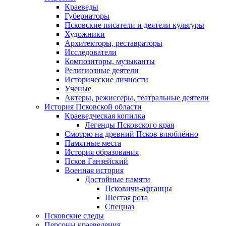
Краеведы
Губернаторы
Псковские писатели и деятели культуры
Художники
Архитекторы, реставраторы
Исследователи
Композиторы, музыканты
Религиозные деятели
Исторические личности
Ученые
Актеры, режиссеры, театральные деятели
История Псковской области
Краеведческая копилка
Легенды Псковского края
Смотрю на древний Псков влюблённо
Памятные места
История образования
Псков Ганзейский
Военная история
Достойные памяти
Псковичи-афганцы
Шестая рота
Спецназ
Псковские следы
Персоны краеведения