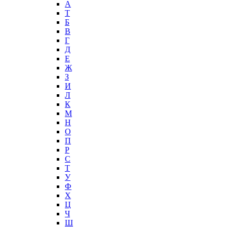
А
T
Б
В
Г
Д
Е
Ж
З
И
Л
К
М
Н
О
П
Р
С
Т
У
Ф
Х
Ц
Ч
Ш