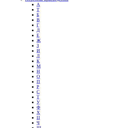
А
T
Б
В
Г
Д
Е
Ж
З
И
Л
К
М
Н
О
П
Р
С
Т
У
Ф
Х
Ц
Ч
Ш