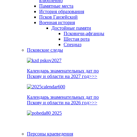
влюблённо
Памятные места
История образования
Псков Ганзейский
Военная история
Достойные памяти
Псковичи-афганцы
Шестая рота
Спецназ
Псковские следы
Календарь знаменательных дат по
Пскову и области на 2027 год>>>
Календарь знаменательных дат по
Пскову и области на 2026 год>>>
Персоны краеведения