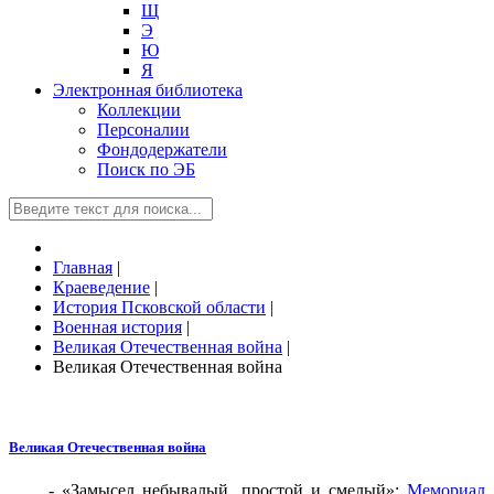
Щ
Э
Ю
Я
Электронная библиотека
Коллекции
Персоналии
Фондодержатели
Поиск по ЭБ
Главная
|
Краеведение
|
История Псковской области
|
Военная история
|
Великая Отечественная война
|
Великая Отечественная война
Великая Отечественная война
- «Замысел небывалый, простой и смелый»:
Мемориал