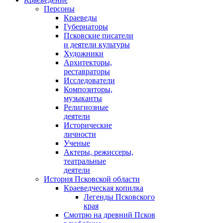
Персоны
Краеведы
Губернаторы
Псковские писатели
и деятели культуры
Художники
Архитекторы,
реставраторы
Исследователи
Композиторы,
музыканты
Религиозные
деятели
Исторические
личности
Ученые
Актеры, режиссеры,
театральные
деятели
История Псковской области
Краеведческая копилка
Легенды Псковского
края
Смотрю на древний Псков