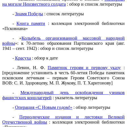
на могиле Неизвестного солдата
: обзор и список литературы
-
Знамя Победы
: список литературы
-
Книга памяти
: коллекция электронной библиотеки
«Псковиана»
- «
Колыбель организованной массовой народной
войны
»: к 70-летию образования Партизанского края (авг.
1941 – сент. 1942) : обзор и список литературы
-
Красуха
: обзор к дате
- Левин, Н. Ф.
Памятник героям и первому указу
:
[предложение установить в честь 60-летия Победы памятник
псковским летчикам – первым Героям Советского Союза
ВОВ: С. И. Здоровцеву, М. П. Жукову, П. Т. Харитонову]
-
Международный день освобождения узников
фашистских концлагерей
: указатель литературы
-
Операция «С Новым годом!»
: обзор литературы
-
Периодические издания и листовки Великой
Отечественной войны
: коллекция электронной библиотеки