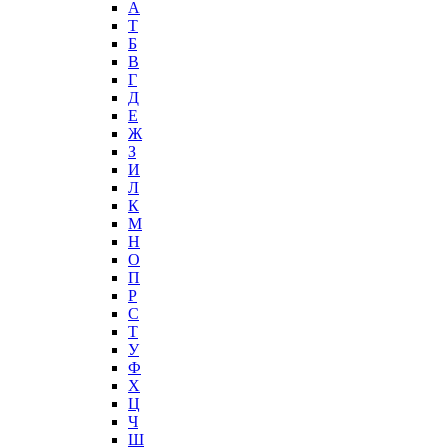
А
T
Б
В
Г
Д
Е
Ж
З
И
Л
К
М
Н
О
П
Р
С
Т
У
Ф
Х
Ц
Ч
Ш