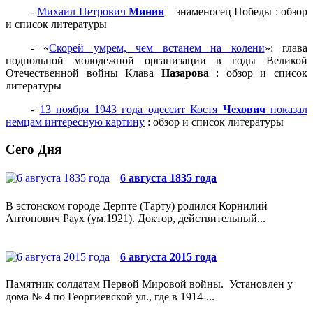
-
Михаил Петрович
Минин
– знаменосец Победы : обзор
и список литературы
- «
Скорей умрем, чем встанем на колени
»: глава
подпольной молодежной организации в годы Великой
Отечественной войны Клава
Назарова
: обзор и список
литературы
-
13 ноября 1943 года одессит Костя
Чехович
показал
немцам интересную картину
: обзор и список литературы
Сего Дня
6 августа 1835 года
В эстонском городе Дерпте (Тарту) родился Корнилий
Антонович Раух (ум.1921). Доктор, действительный...
6 августа 2015 года
Памятник солдатам Первой Мировой войны. Установлен у
дома № 4 по Георгиевской ул., где в 1914-...