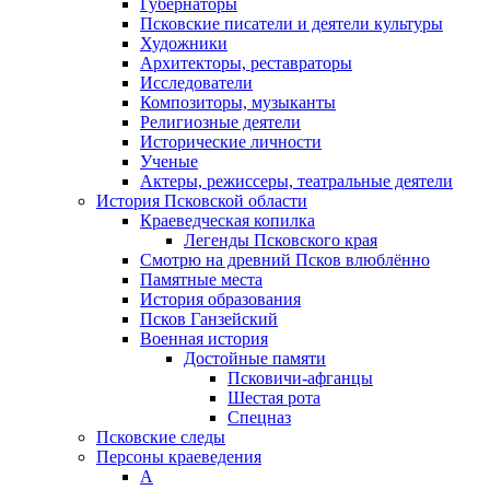
Губернаторы
Псковские писатели и деятели культуры
Художники
Архитекторы, реставраторы
Исследователи
Композиторы, музыканты
Религиозные деятели
Исторические личности
Ученые
Актеры, режиссеры, театральные деятели
История Псковской области
Краеведческая копилка
Легенды Псковского края
Смотрю на древний Псков влюблённо
Памятные места
История образования
Псков Ганзейский
Военная история
Достойные памяти
Псковичи-афганцы
Шестая рота
Спецназ
Псковские следы
Персоны краеведения
А