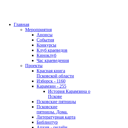
Главная
Мероприятия
Анонсы
События
Конкурсы
Клуб краеведов
Киноклуб
Час краеведения
Проекты
Красная книга
Псковской области
Изборск - 1160
Карамзин - 255
История Карамзина о
Пскове
Псковские пятницы
Псковские
пятницы. Дома.
Литературная карта
Библиотур
Архив - онлайн