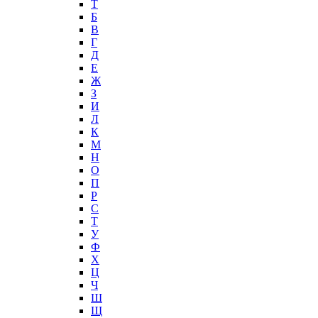
T
Б
В
Г
Д
Е
Ж
З
И
Л
К
М
Н
О
П
Р
С
Т
У
Ф
Х
Ц
Ч
Ш
Щ