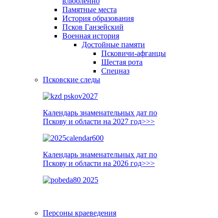
влюблённо
Памятные места
История образования
Псков Ганзейский
Военная история
Достойные памяти
Псковичи-афганцы
Шестая рота
Спецназ
Псковские следы
Календарь знаменательных дат по
Пскову и области на 2027 год>>>
Календарь знаменательных дат по
Пскову и области на 2026 год>>>
Персоны краеведения