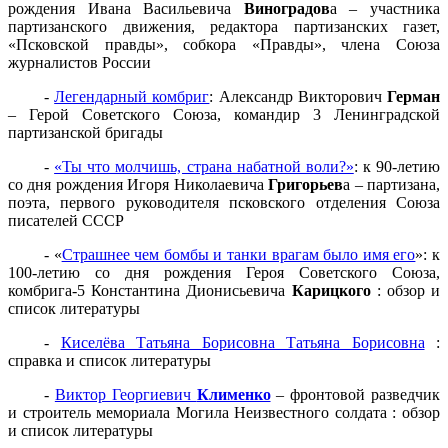
рождения Ивана Васильевича
Виноградов
а – участника
партизанского движения, редактора партизанских газет,
«Псковской правды», собкора «Правды», члена Союза
журналистов России
-
Легендарный комбриг
: Александр Викторович
Герман
– Герой Советского Союза, командир 3 Ленинградской
партизанской бригады
-
«Ты что молчишь, страна набатной воли?»
: к 90-летию
со дня рождения Игоря Николаевича
Григорьев
а – партизана,
поэта, первого руководителя псковского отделения Союза
писателей СССР
- «
Страшнее чем бомбы и танки врагам было имя его
»: к
100-летию со дня рождения Героя Советского Союза,
комбрига-5 Константина Дионисьевича
Карицкого
: обзор и
список литературы
-
Киселёва Татьяна Борисовна Татьяна Борисовна
:
справка и список литературы
-
Виктор Георгиевич
Клименко
– фронтовой разведчик
и строитель мемориала Могила Неизвестного солдата : обзор
и список литературы