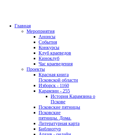
Главная
Мероприятия
Анонсы
События
Конкурсы
Клуб краеведов
Киноклуб
Час краеведения
Проекты
Красная книга
Псковской области
Изборск - 1160
Карамзин - 255
История Карамзина о
Пскове
Псковские пятницы
Псковские
пятницы. Дома.
Литературная карта
Библиотур
Архив - онлайн