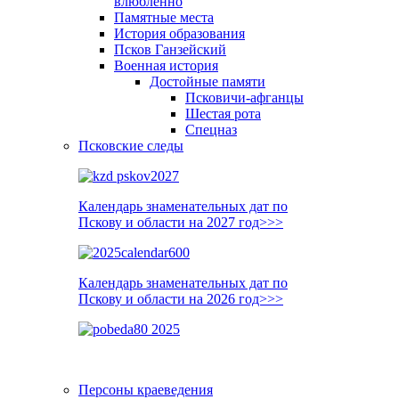
влюблённо
Памятные места
История образования
Псков Ганзейский
Военная история
Достойные памяти
Псковичи-афганцы
Шестая рота
Спецназ
Псковские следы
Календарь знаменательных дат по
Пскову и области на 2027 год>>>
Календарь знаменательных дат по
Пскову и области на 2026 год>>>
Персоны краеведения