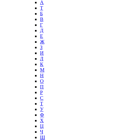
А
T
Б
В
Г
Д
Е
Ж
З
И
Л
К
М
Н
О
П
Р
С
Т
У
Ф
Х
Ц
Ч
Ш