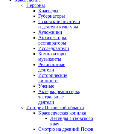
Персоны
Краеведы
Губернаторы
Псковские писатели
и деятели культуры
Художники
Архитекторы,
реставраторы
Исследователи
Композиторы,
музыканты
Религиозные
деятели
Исторические
личности
Ученые
Актеры, режиссеры,
театральные
деятели
История Псковской области
Краеведческая копилка
Легенды Псковского
края
Смотрю на древний Псков