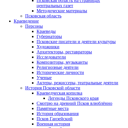
Псковская область на страницах
центральных газет
Методические материалы
Псковская область
Краеведение
Персоны
Краеведы
Губернаторы
Псковские писатели и деятели культуры
Художники
Архитекторы, реставраторы
Исследователи
Композиторы, музыканты
Религиозные деятели
Исторические личности
Ученые
Актеры, режиссеры, театральные деятели
История Псковской области
Краеведческая копилка
Легенды Псковского края
Смотрю на древний Псков влюблённо
Памятные места
История образования
Псков Ганзейский
Военная история