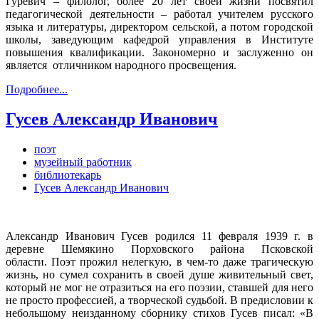
Гуревич – филолог, более 20 лет своей жизни посвятил
педагогической деятельности – работал учителем русского
языка и литературы, директором сельской, а потом городской
школы, заведующим кафедрой управления в Институте
повышения квалификации. Закономерно и заслуженно он
является отличником народного просвещения.
Подробнее...
Гусев Александр Иванович
поэт
музейный работник
библиотекарь
Гусев Александр Иванович
Александр Иванович Гусев родился 11 февраля 1939 г. в
деревне Шемякино Порховского района Псковской
области. Поэт прожил нелегкую, в чем-то даже трагическую
жизнь, но сумел сохранить в своей душе живительный свет,
который не мог не отразиться на его поэзии, ставшей для него
не просто профессией, а творческой судьбой. В предисловии к
небольшому неизданному сборнику стихов Гусев писал: «В