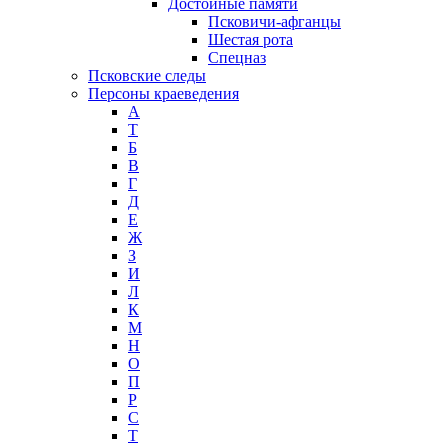
Достойные памяти
Псковичи-афганцы
Шестая рота
Спецназ
Псковские следы
Персоны краеведения
А
T
Б
В
Г
Д
Е
Ж
З
И
Л
К
М
Н
О
П
Р
С
Т