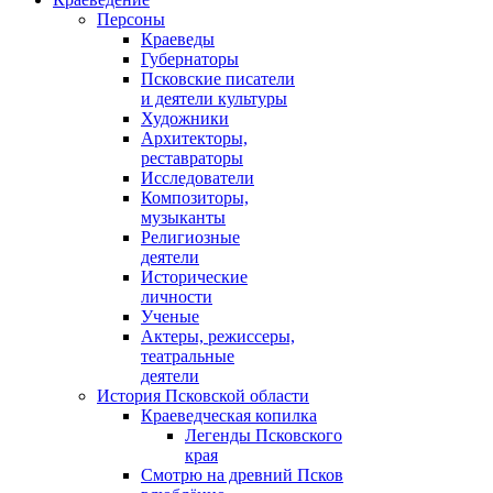
Персоны
Краеведы
Губернаторы
Псковские писатели
и деятели культуры
Художники
Архитекторы,
реставраторы
Исследователи
Композиторы,
музыканты
Религиозные
деятели
Исторические
личности
Ученые
Актеры, режиссеры,
театральные
деятели
История Псковской области
Краеведческая копилка
Легенды Псковского
края
Смотрю на древний Псков