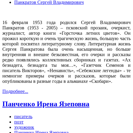
Панкратов Сергей Владимирович
16 февраля 1953 года родился Сергей Владимирович
Панкратов (1953 - 2005) – псковский прозаик, очеркист,
журналист, автор книги «Горсточка летних цветов». Он
прожил короткую и очень трагическую жизнь, большую часть
которой посвятил литературному слову. Литературная жизнь
Сергея Панкратова была очень насыщенная, но больше
внутренняя и внешне безызвестная, его очерки и рассказы
редко появлялись коллективных сборниках и газетах. «Ах
безнадега, безнадега ты моя…», «Газетчик Семенов и
писатель Викторов», «Ненависть», «Себежские легенды» - те
немногие примеры очерков и рассказов, которые были
опубликованы в разные годы в альманахе «Скобари».
Подробнее...
Панченко Ирена Язеповна
писатель
поэт
художник
Панченко Ирена Язеповна