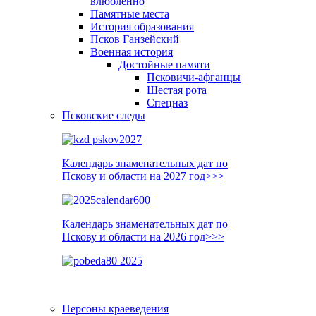
влюблённо
Памятные места
История образования
Псков Ганзейский
Военная история
Достойные памяти
Псковичи-афганцы
Шестая рота
Спецназ
Псковские следы
Календарь знаменательных дат по
Пскову и области на 2027 год>>>
Календарь знаменательных дат по
Пскову и области на 2026 год>>>
Персоны краеведения