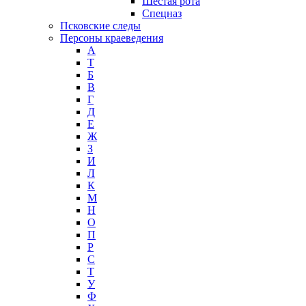
Шестая рота
Спецназ
Псковские следы
Персоны краеведения
А
T
Б
В
Г
Д
Е
Ж
З
И
Л
К
М
Н
О
П
Р
С
Т
У
Ф