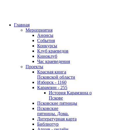
Главная
Мероприятия
Анонсы
События
Конкурсы
Клуб краеведов
Киноклуб
Час краеведения
Проекты
Красная книга
Псковской области
Изборск - 1160
Карамзин - 255
История Карамзина о
Пскове
Псковские пятницы
Псковские
пятницы. Дома.
Литературная карта
Библиотур
Архив - онлайн