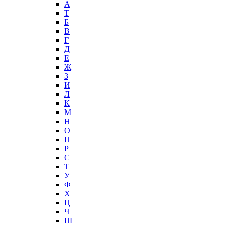
А
T
Б
В
Г
Д
Е
Ж
З
И
Л
К
М
Н
О
П
Р
С
Т
У
Ф
Х
Ц
Ч
Ш