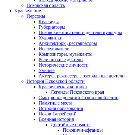
Псковская область
Краеведение
Персоны
Краеведы
Губернаторы
Псковские писатели и деятели культуры
Художники
Архитекторы, реставраторы
Исследователи
Композиторы, музыканты
Религиозные деятели
Исторические личности
Ученые
Актеры, режиссеры, театральные деятели
История Псковской области
Краеведческая копилка
Легенды Псковского края
Смотрю на древний Псков влюблённо
Памятные места
История образования
Псков Ганзейский
Военная история
Достойные памяти
Псковичи-афганцы