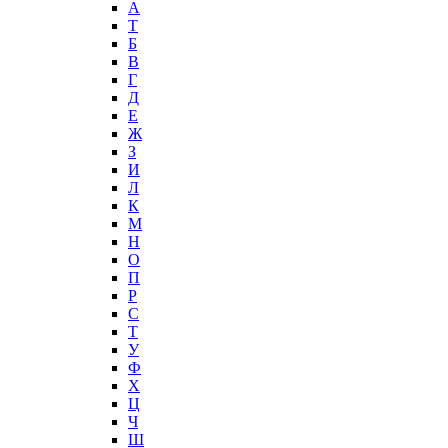
А
T
Б
В
Г
Д
Е
Ж
З
И
Л
К
М
Н
О
П
Р
С
Т
У
Ф
Х
Ц
Ч
Ш