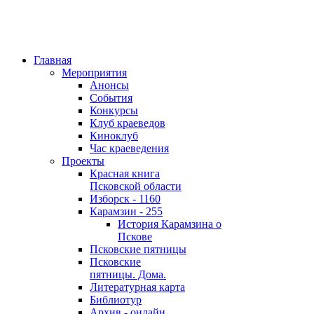
Главная
Мероприятия
Анонсы
События
Конкурсы
Клуб краеведов
Киноклуб
Час краеведения
Проекты
Красная книга
Псковской области
Изборск - 1160
Карамзин - 255
История Карамзина о
Пскове
Псковские пятницы
Псковские
пятницы. Дома.
Литературная карта
Библиотур
Архив - онлайн