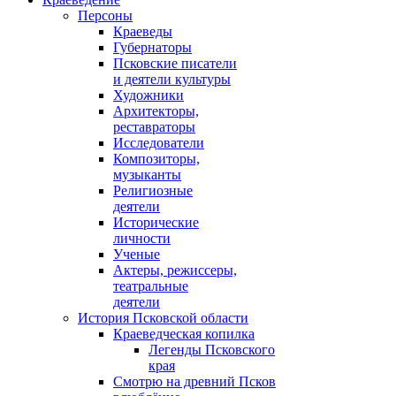
Персоны
Краеведы
Губернаторы
Псковские писатели
и деятели культуры
Художники
Архитекторы,
реставраторы
Исследователи
Композиторы,
музыканты
Религиозные
деятели
Исторические
личности
Ученые
Актеры, режиссеры,
театральные
деятели
История Псковской области
Краеведческая копилка
Легенды Псковского
края
Смотрю на древний Псков