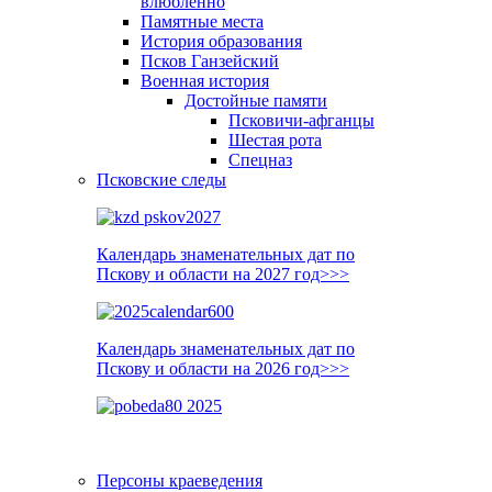
влюблённо
Памятные места
История образования
Псков Ганзейский
Военная история
Достойные памяти
Псковичи-афганцы
Шестая рота
Спецназ
Псковские следы
Календарь знаменательных дат по
Пскову и области на 2027 год>>>
Календарь знаменательных дат по
Пскову и области на 2026 год>>>
Персоны краеведения