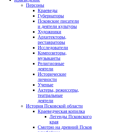
Персоны
Краеведы
Губернаторы
Псковские писатели
и деятели культуры
Художники
Архитекторы,
реставраторы
Исследователи
Композиторы,
музыканты
Религиозные
деятели
Исторические
личности
Ученые
Актеры, режиссеры,
театральные
деятели
История Псковской области
Краеведческая копилка
Легенды Псковского
края
Смотрю на древний Псков