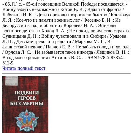
- 86, [1] с. - 65-ой годовщине Великой Победы посвящается. -
Войну забыть невозможно / Котов В. В. ; Вдали от фронта /
Лабутина И. К. ; Дети сороковых взрослели быстро / Костючук
Л. Я. ; Кое-что из памяти военных лет / Фесенко Б. И. ; Из
Белоруссии в тыл и обратно / Королева Н. А. ; Эпизоды
военного детства / Холод Л. А. ; Не покидало чувство страха /
Судницына Д. Н. ; Войну чувствовали и в Сибири / Урядова
Л. П. ; Детские тревоги и радости / Маркова М. Т. ; В
фашистской неволе / Павлов Е. В. ; Не забыть голода и холода
/ Орлова Л. С. ; Не забывается такое никогда / Лещиков В. Н. ;
В год моего рождения / Антипов В. С. . -ISBN 978-5-87854-
512-9
Читать полный текст