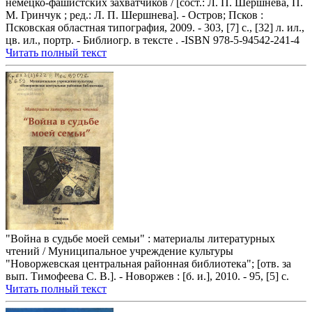
немецко-фашистских захватчиков / [сост.: Л. П. Шершнева, П.
М. Гринчук ; ред.: Л. П. Шершнева]. - Остров; Псков :
Псковская областная типография, 2009. - 303, [7] с., [32] л. ил.,
цв. ил., портр. - Библиогр. в тексте . -ISBN 978-5-94542-241-4
Читать полный текст
"Война в судьбе моей семьи" : материалы литературных
чтений / Муниципальное учреждение культуры
"Новоржевская центральная районная библиотека"; [отв. за
вып. Тимофеева С. В.]. - Новоржев : [б. и.], 2010. - 95, [5] с.
Читать полный текст