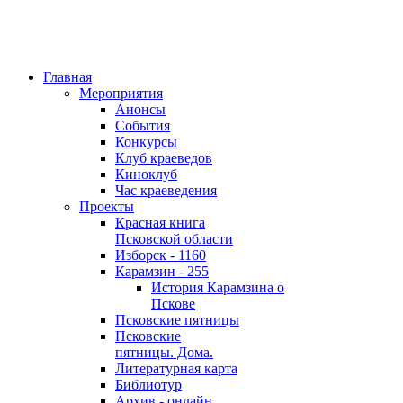
Главная
Мероприятия
Анонсы
События
Конкурсы
Клуб краеведов
Киноклуб
Час краеведения
Проекты
Красная книга
Псковской области
Изборск - 1160
Карамзин - 255
История Карамзина о
Пскове
Псковские пятницы
Псковские
пятницы. Дома.
Литературная карта
Библиотур
Архив - онлайн