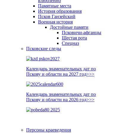
влюблённо
Памятные места
История образования
Псков Ганзейский
Военная история
Достойные памяти
Псковичи-афганцы
Шестая рота
Спецназ
Псковские следы
Календарь знаменательных дат по
Пскову и области на 2027 год>>>
Календарь знаменательных дат по
Пскову и области на 2026 год>>>
Персоны краеведения