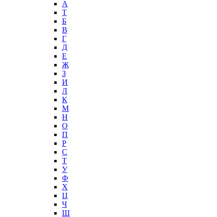
А
T
Б
В
Г
Д
Е
Ж
З
И
Л
К
М
Н
О
П
Р
С
Т
У
Ф
Х
Ц
Ч
Ш