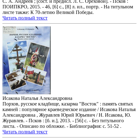
С. А. Андреев ; [сост. и предисл. Л. С. Ореховой]. - Псков :
ПОИПКРО, 2015. - 46, [6] с., [8] л. ил., портр. - На титульном
листе также: К 70-летию Великой Победы.
Читать полный текст
Исакова Наталья Александровна
Порхов, русское кладбище, казарма "Восток" : память святых
камней : популярное краеведческое издание / Исакова Наталья
Александровна , Журавлев Юрий Юрьевич / Н. Исакова, Ю.
Журавлев. - Псков : [б. и.], 2013. - [56] с. - Без титульного
листа. - Описано по обложке. - Библиография: с. 51-52 .
Читать полный текст