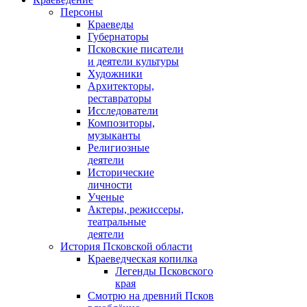
Персоны
Краеведы
Губернаторы
Псковские писатели
и деятели культуры
Художники
Архитекторы,
реставраторы
Исследователи
Композиторы,
музыканты
Религиозные
деятели
Исторические
личности
Ученые
Актеры, режиссеры,
театральные
деятели
История Псковской области
Краеведческая копилка
Легенды Псковского
края
Смотрю на древний Псков