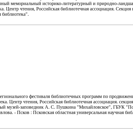
нный мемориальный историко-литературный и природно-ландша
. Центр чтения, Российская библиотечная ассоциация. Секция 
я библиотека".
регионального фестиваля библиотечных программ по продвижению
ека. Центр чтения, Российская библиотечная ассоциация. секци
й музей-заповедник А. С. Пушкина "Михайловское", ГБУК "Пск
Павлова. - Псков : Псковская областная универсальная научная библ