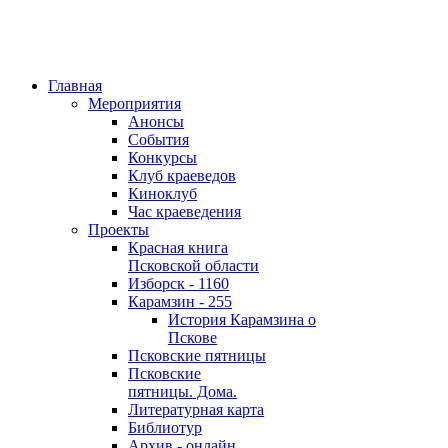
Главная
Мероприятия
Анонсы
События
Конкурсы
Клуб краеведов
Киноклуб
Час краеведения
Проекты
Красная книга
Псковской области
Изборск - 1160
Карамзин - 255
История Карамзина о
Пскове
Псковские пятницы
Псковские
пятницы. Дома.
Литературная карта
Библиотур
Архив - онлайн