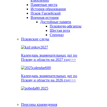
влюблённо
Памятные места
История образования
Псков Ганзейский
Военная история
Достойные памяти
Псковичи-афганцы
Шестая рота
Спецназ
Псковские следы
Календарь знаменательных дат по
Пскову и области на 2027 год>>>
Календарь знаменательных дат по
Пскову и области на 2026 год>>>
Персоны краеведения