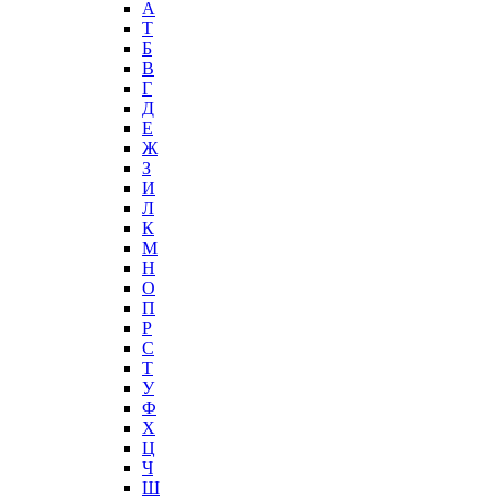
А
T
Б
В
Г
Д
Е
Ж
З
И
Л
К
М
Н
О
П
Р
С
Т
У
Ф
Х
Ц
Ч
Ш