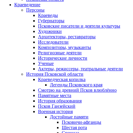
Краеведение
Персоны
Краеведы
Губернаторы
Псковские писатели и деятели культуры
Художники
Архитекторы, реставраторы
Исследователи
Композиторы, музыканты
Религиозные деятели
Исторические личности
Ученые
Актеры, режиссеры, театральные деятели
История Псковской области
Краеведческая копилка
Легенды Псковского края
Смотрю на древний Псков влюблённо
Памятные места
История образования
Псков Ганзейский
Военная история
Достойные памяти
Псковичи-афганцы
Шестая рота
Спецназ