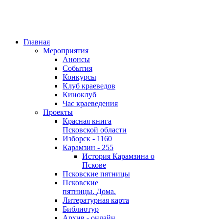
Главная
Мероприятия
Анонсы
События
Конкурсы
Клуб краеведов
Киноклуб
Час краеведения
Проекты
Красная книга
Псковской области
Изборск - 1160
Карамзин - 255
История Карамзина о
Пскове
Псковские пятницы
Псковские
пятницы. Дома.
Литературная карта
Библиотур
Архив - онлайн