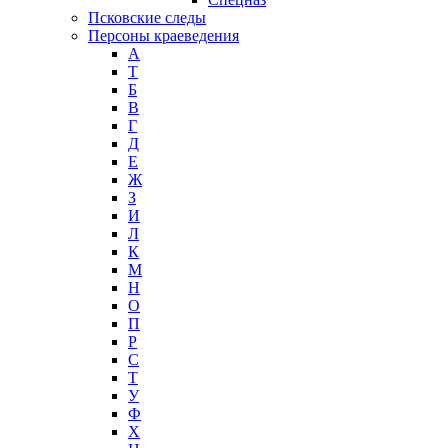
Псковские следы
Персоны краеведения
А
T
Б
В
Г
Д
Е
Ж
З
И
Л
К
М
Н
О
П
Р
С
Т
У
Ф
Х