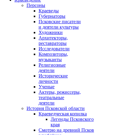
Персоны
Краеведы
Губернаторы
Псковские писатели
и деятели культуры
Художники
Архитекторы,
реставраторы
Исследователи
Композиторы,
музыканты
Религиозные
деятели
Исторические
личности
Ученые
Актеры, режиссеры,
театральные
деятели
История Псковской области
Краеведческая копилка
Легенды Псковского
края
Смотрю на древний Псков