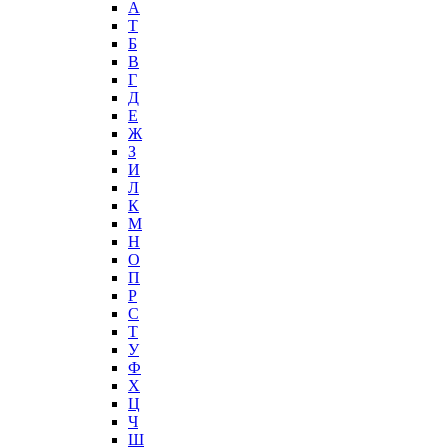
А
T
Б
В
Г
Д
Е
Ж
З
И
Л
К
М
Н
О
П
Р
С
Т
У
Ф
Х
Ц
Ч
Ш