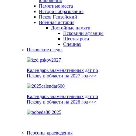
влюблённо
Памятные места
История образования
Псков Ганзейский
Военная история
Достойные памяти
Псковичи-афганцы
Шестая рота
Спецназ
Псковские следы
Календарь знаменательных дат по
Пскову и области на 2027 год>>>
Календарь знаменательных дат по
Пскову и области на 2026 год>>>
Персоны краеведения