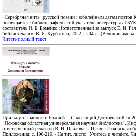
"Серебряная нить" русской поэзии : юбилейным датам поэтов
посвящается : библиографический указатель литературы / ГБУК
составитель И. Б. Бомейко ; [ответственный за выпуск Е. И. Га
библиотека им. В. Я. Курбатова, 2022. - 204 c. -(Великие имена.
Читать полный текст
Прильнуть к милости Божией… Спасающий Достоевский : к 200-
"Псковская областная универсальная научная библиотека", Инфо
ответственный редактор В. И. Павлова.. - Псков : Псковская обл
Приложения: с. 190-219. - На тит. листе: "Учитесь и читайте. Ч