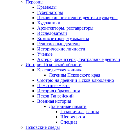
Персоны
Краеведы
Губернаторы
Псковские писатели и деятели культуры
Художники
Архитекторы, реставраторы
Исследователи
Композиторы, музыканты
Религиозные деятели
Исторические личности
Ученые
Актеры, режиссеры, театральные деятели
История Псковской области
Краеведческая копилка
Легенды Псковского края
Смотрю на древний Псков влюблённо
Памятные места
История образования
Псков Ганзейский
Военная история
Достойные памяти
Псковичи-афганцы
Шестая рота
Спецназ
Псковские следы