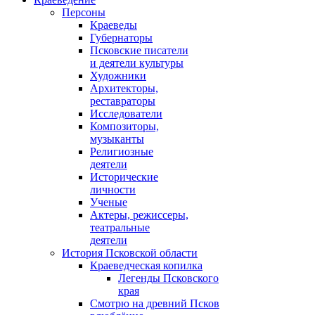
Персоны
Краеведы
Губернаторы
Псковские писатели
и деятели культуры
Художники
Архитекторы,
реставраторы
Исследователи
Композиторы,
музыканты
Религиозные
деятели
Исторические
личности
Ученые
Актеры, режиссеры,
театральные
деятели
История Псковской области
Краеведческая копилка
Легенды Псковского
края
Смотрю на древний Псков