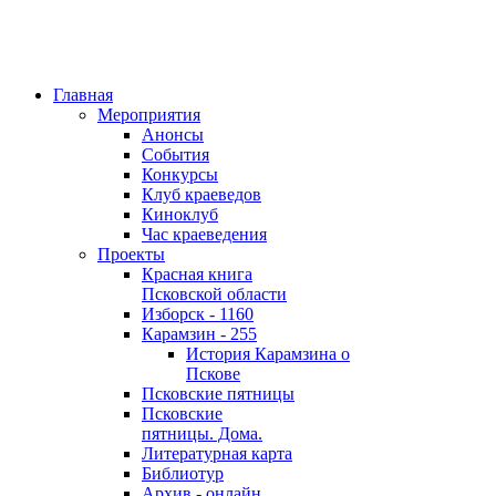
Главная
Мероприятия
Анонсы
События
Конкурсы
Клуб краеведов
Киноклуб
Час краеведения
Проекты
Красная книга
Псковской области
Изборск - 1160
Карамзин - 255
История Карамзина о
Пскове
Псковские пятницы
Псковские
пятницы. Дома.
Литературная карта
Библиотур
Архив - онлайн