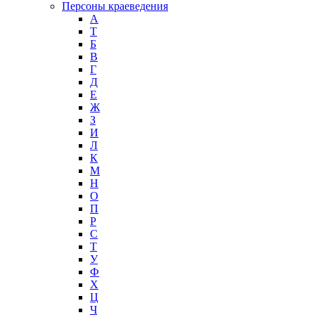
Персоны краеведения
А
T
Б
В
Г
Д
Е
Ж
З
И
Л
К
М
Н
О
П
Р
С
Т
У
Ф
Х
Ц
Ч