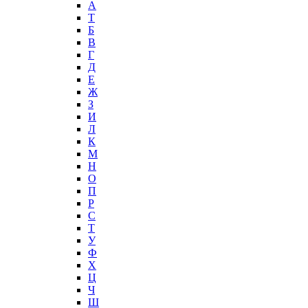
А
T
Б
В
Г
Д
Е
Ж
З
И
Л
К
М
Н
О
П
Р
С
Т
У
Ф
Х
Ц
Ч
Ш