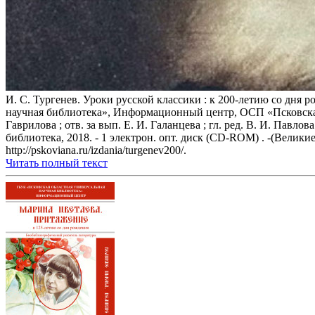
И. С. Тургенев. Уроки русской классики : к 200-летию со дня
научная библиотека», Информационный центр, ОСП «Псковская о
Гаврилова ; отв. за вып. Е. И. Галанцева ; гл. ред. В. И. Павл
библиотека, 2018. - 1 электрон. опт. диск (CD-ROM) . -(Великие 
http://pskoviana.ru/izdania/turgenev200/.
Читать полный текст