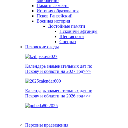
влюблённо
Памятные места
История образования
Псков Ганзейский
Военная история
Достойные памяти
Псковичи-афганцы
Шестая рота
Спецназ
Псковские следы
Календарь знаменательных дат по
Пскову и области на 2027 год>>>
Календарь знаменательных дат по
Пскову и области на 2026 год>>>
Персоны краеведения